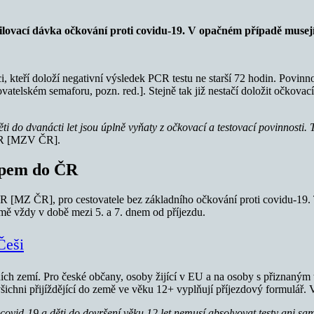
ilovací dávka očkování proti covidu-19. V opačném případě musejí 
, kteří doloží negativní výsledek PCR testu ne starší 72 hodin. Povinnos
atelském semaforu, pozn. red.]. Stejně tak již nestačí doložit očkova
ěti do dvanácti let jsou úplně vyňaty z očkovací a testovací povinnosti.
 ČR [MZV ČR].
upem do ČR
í ČR [MZ ČR], pro cestovatele bez základního očkování proti covidu-19.
mě vždy v době mezi 5. a 7. dnem od příjezdu.
Češi
ijních zemí. Pro české občany, osoby žijící v EU a na osoby s přizn
všichni přijíždějící do země ve věku 12+ vyplňují příjezdový formulář. 
d-19 a děti do dovršení věku 12 let nemusí absolvovat testy ani sa