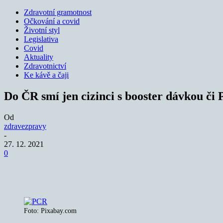
Zdravotní gramotnost
Očkování a covid
Životní styl
Legislativa
Covid
Aktuality
Zdravotnictví
Ke kávě a čaji
Do ČR smí jen cizinci s booster dávkou či
Od
zdravezpravy
-
27. 12. 2021
0
Sdílet
Foto: Pixabay.com