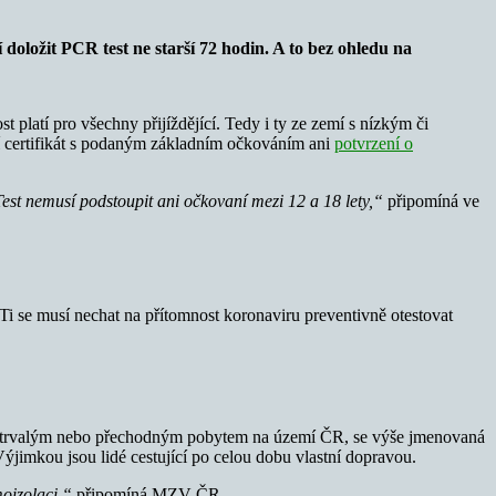
doložit PCR test ne starší 72 hodin. A to bez ohledu na
t platí pro všechny přijíždějící. Tedy i ty ze zemí s nízkým či
cí certifikát s podaným základním očkováním ani
potvrzení o
 Test nemusí podstoupit ani očkovaní mezi 12 a 18 lety,“
připomíná ve
 Ti se musí nechat na přítomnost koronaviru preventivně otestovat
aným trvalým nebo přechodným pobytem na území ČR, se výše jmenovaná
Výjimkou jsou lidé cestující po celou dobu vlastní dopravou.
moizolaci,“
připomíná MZV ČR.