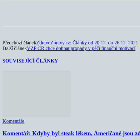
Sdílet
Předchozí článek
ZdraveZpravy.cz: Články od 20.12. do 26.12. 2021
Další článek
VZP ČR chce dohnat propady v péči finanční motivací
SOUVISEJÍCÍ ČLÁNKY
Komentáře
Komentář: Kdyby byl steak lékem, Američané jsou zd