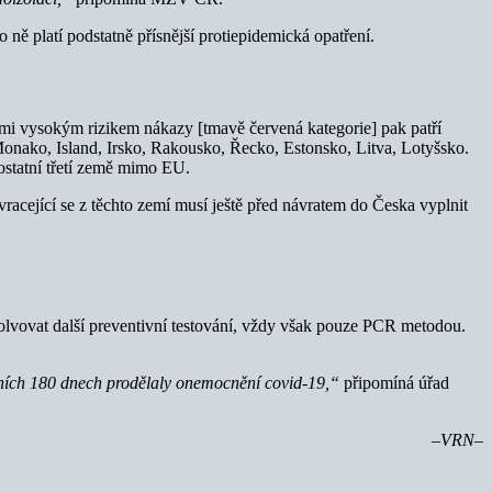
ně platí podstatně přísnější protiepidemická opatření.
mi vysokým rizikem nákazy [tmavě červená kategorie] pak patří
nako, Island, Irsko, Rakousko, Řecko, Estonsko, Litva, Lotyšsko.
ostatní třetí země mimo EU.
racející se z těchto zemí musí ještě před návratem do Česka vyplnit
solvovat další preventivní testování, vždy však pouze PCR metodou.
ledních 180 dnech prodělaly onemocnění covid-19,“
připomíná úřad
–VRN–