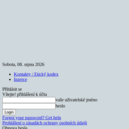
Sobota, 08. srpna 2026
Kontakty / Etický kodex
Inzerce
Přihlásit se
Vítejte! přihlášení k účtu
vaše uživatelské jméno
heslo
Forgot your password? Get help
Prohlášení o zásadách ochrany osobních údajů
Obnova hesla