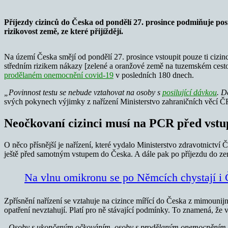
Příjezdy cizinců do Česka od pondělí 27. prosince podmiňuje pos
rizikovost země, ze které přijíždějí.
Na území Česka smějí od pondělí 27. prosince vstoupit pouze ti cizinci
středním rizikem nákazy [zelené a oranžové země na tuzemském cestov
prodělaném onemocnění covid-19
v posledních 180 dnech.
„Povinnost testu se nebude vztahovat na osoby s
posilující dávkou
. D
svých pokynech výjimky z nařízení Ministerstvo zahraničních věcí
Neočkovaní cizinci musí na PCR před vst
O něco přísnější je nařízení, které vydalo Ministerstvo zdravotnictv
ještě před samotným vstupem do Česka. A dále pak po příjezdu do ze
Na vlnu omikronu se po Němcích chystají i 
Zpřísnění nařízení se vztahuje na cizince mířící do Česka z mimoun
opatření nevztahují. Platí pro ně stávající podmínky. To znamená, že 
„Osoby s ukončeným očkováním, osoby s prodělaným onemocněním covi