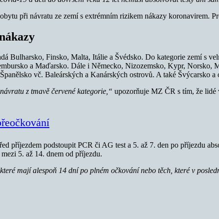
obytu při návratu ze zemí s extrémním rizikem nákazy koronavirem. Pro 
 nákazy
 Bulharsko, Finsko, Malta, Itálie a Švédsko. Do kategorie zemí s vel
cembursko a Maďarsko. Dále i Německo, Nizozemsko, Kypr, Norsko, Mo
 Španělsko vč. Baleárských a Kanárských ostrovů. A také Švýcarsko a 
i návratu z tmavě červené kategorie,“
upozorňuje MZ ČR s tím, že lidé v
přeočkování
řed příjezdem podstoupit PCR či AG test a 5. až 7. den po příjezdu ab
ě mezi 5. až 14. dnem od příjezdu.
b, které mají alespoň 14 dní po plném očkování nebo těch, které v pos