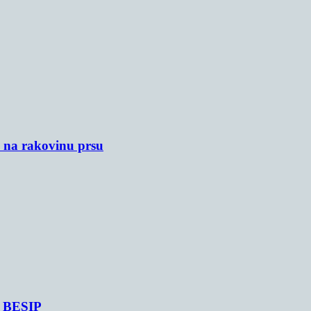
u na rakovinu prsu
je BESIP