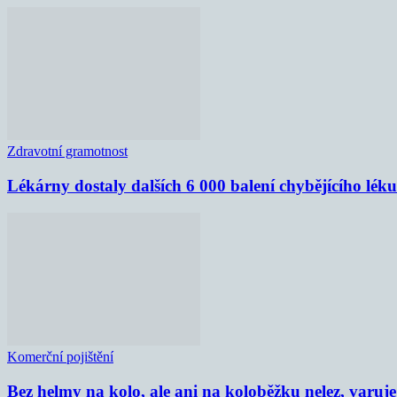
Zdravotní gramotnost
Lékárny dostaly dalších 6 000 balení chybějícího lék
Komerční pojištění
Bez helmy na kolo, ale ani na koloběžku nelez, varu