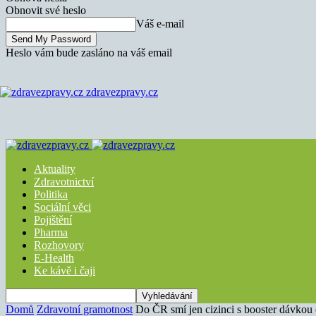
Obnovit své heslo
Váš e-mail
Heslo vám bude zasláno na váš email
zdravezpravy.cz
Aktuality
Zdravotnictví
Politika
Sociální věci
Pojištění
Pharma
Rozhovory
E-Health
Ke kávě i čaji
Domů
Zdravotní gramotnost
Do ČR smí jen cizinci s booster dávkou