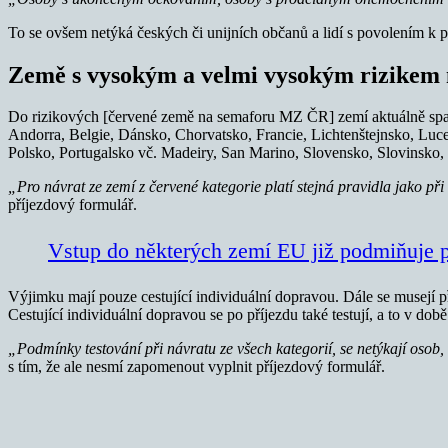
To se ovšem netýká českých či unijních občanů a lidí s povolením k p
Země s vysokým a velmi vysokým rizikem
Do rizikových [červené země na semaforu MZ ČR] zemí aktuálně spadá
Andorra, Belgie, Dánsko, Chorvatsko, Francie, Lichtenštejnsko, Lu
Polsko, Portugalsko vč. Madeiry, San Marino, Slovensko, Slovinsko,
„Pro návrat ze zemí z červené kategorie platí stejná pravidla jako př
příjezdový formulář.
Vstup do některých zemí EU již podmiňuje 
Výjimku mají pouze cestující individuální dopravou. Dále se musejí p
Cestující individuální dopravou se po příjezdu také testují, a to v dob
„Podmínky testování při návratu ze všech kategorií, se netýkají oso
s tím, že ale nesmí zapomenout vyplnit příjezdový formulář.