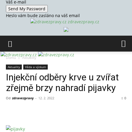
Váš e-mail
Heslo vám bude zasláno na váš email
zdravezpravy.cz
Domů
Aktuality
Aktuality
Věda a výzkum
Injekční odběry krve u zvířat
zřejmě brzy nahradí pijavky
Od
zdravezpravy
-
12. 2. 2022
0