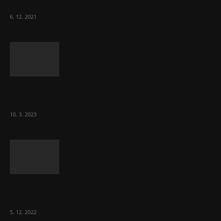
ČLK Kubka
6. 12. 2021
Ministr Válek ocenil domov pro seniory za
70 000 měsíčně
10. 3. 2023
To, co se stalo ve stomatologii, je šílená
ostuda, říká Milan...
5. 12. 2022