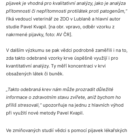
pijavek je vhodná pro kvalitativní analýzy, jako je analýza
přítomnosti či nepřítomnosti protilátek proti patogenům,“
říká vedoucí veterinář ze ZOO v Lublaně a hlavní autor
studie Pavel Kvapil. [na obr. vpravo, odběr vzorku z
nakrmené pijavky, foto: AV ČR].
V dalším výzkumu se pak vědci podrobně zaměřili i na to,
zda takto odebrané vzorky krve úspěšně využijí i pro
kvantitativní analýzy. Ty měří koncentraci v krvi
obsažených látek či buněk.
„Takto odebraná krev nám může prozradit důležité
informace o zdravotním stavu zvířete, aniž bychom ho
příliš stresovali,“
upozorňuje na jednu z hlavních výhod
při využití nové metody Pavel Kvapil.
Ve zmiňovaných studií vědci s pomocí pijavek lékařských