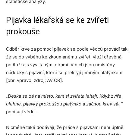
statistické analýzy.
Pijavka lékařská se ke zvířeti
prokouše
Odběr krve za pomoci pijavek se podle vědců provádí tak,
že se do výběhu ke zkoumanému zvířeti vloží dřevěná
podložka s vyvrtanými dírami. V nich jsou umístěny
nádobky s pijavicí, které se překryjí jemným plátýnkem
[obr. vpravo, zdroj: AV ČR].
„Deska se dá na místo, kam si zvířata lehají. Když zvíře
ulehne, pijavky prokoušou plátýnko a začnou krev sát,“
popisují vědci.
Nicméně také dodávají, že práce s pijavkami není úplně