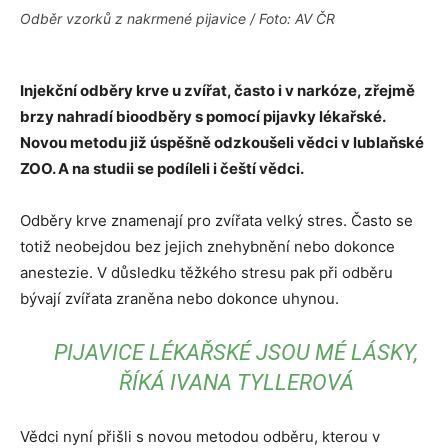
Odběr vzorků z nakrmené pijavice / Foto: AV ČR
Injekční odběry krve u zvířat, často i v narkóze, zřejmě
brzy nahradí bioodběry s pomocí pijavky lékařské.
Novou metodu již úspěšně odzkoušeli vědci v lublaňské
ZOO. A na studii se podíleli i čeští vědci.
Odběry krve znamenají pro zvířata velký stres. Často se
totiž neobejdou bez jejich znehybnění nebo dokonce
anestezie. V důsledku těžkého stresu pak při odběru
bývají zvířata zraněna nebo dokonce uhynou.
PIJAVICE LÉKAŘSKÉ JSOU MÉ LÁSKY,
ŘÍKÁ IVANA TYLLEROVÁ
Vědci nyní přišli s novou metodou odběru, kterou v