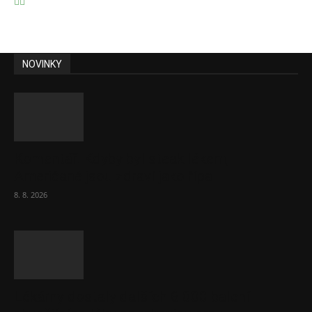
NOVINKY
Komentář: Kdyby byl steak lékem,
Američané jsou zdraví jako řípa
8. 8. 2026
Lékárny dostaly dalších 6 000 balení