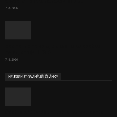
chybějícího léku na rakovinu prsu
7. 8. 2026
Bez helmy na kolo, ale ani na koloběžku
nelez, varuje BESIP
7. 8. 2026
NEJDISKUTOVANĚJŠÍ ČLÁNKY
Část lékařů tvrdě zaútočila na prezidenta