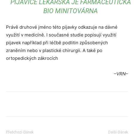
PIJAVICE LÉKAŘSKÁ JE FARMACEUTICKÁ
BIO MINITOVÁRNA
Právě druhové jméno této pijavky odkazuje na dávné
využití v medicíně. I současné studie popisují využití
pijavek například při léčbě podlitin způsobených
zraněním nebo v plastické chirurgii. A také po
ortopedických zákrocích
–VRN–
Předchozí článek
Další článek