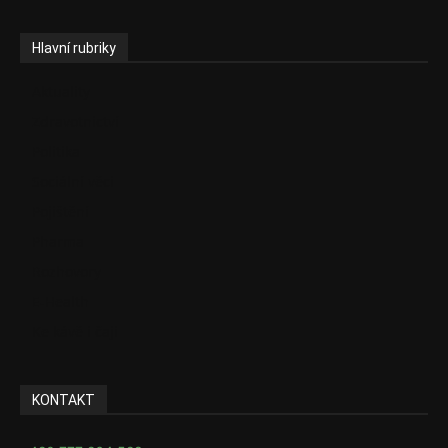
Hlavní rubriky
Aktuality
Zdravotnictví
Politika
Sociální věci
Pojištění
Pharma
Rozhovory
E-Health
Ke kávě i čaji
KONTAKT