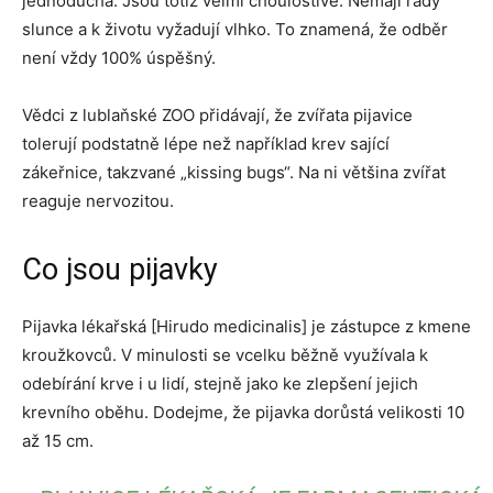
jednoduchá. Jsou totiž velmi choulostivé. Nemají rády
slunce a k životu vyžadují vlhko. To znamená, že odběr
není vždy 100% úspěšný.
Vědci z lublaňské ZOO přidávají, že zvířata pijavice
tolerují podstatně lépe než například krev sající
zákeřnice, takzvané „kissing bugs“. Na ni většina zvířat
reaguje nervozitou.
Co jsou pijavky
Pijavka lékařská [Hirudo medicinalis] je zástupce z kmene
kroužkovců. V minulosti se vcelku běžně využívala k
odebírání krve i u lidí, stejně jako ke zlepšení jejich
krevního oběhu. Dodejme, že pijavka dorůstá velikosti 10
až 15 cm.