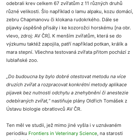
odebrali krev celkem 67 zvířatům z 11 různých druhů
různé velikosti. Šlo například o lamu alpaku, kozu domácí,
zebru Chapmanovu či klokana rudokrkého. Dále se
pijavky úspěšně přisály i ke kozorožci horskému [na obr.
vlevo, zdroj: AV ČR]. K menším zvířatům, která se do
výzkumu taktéž zapojila, patří například potkan, králík a
mara stepní. Všechna testovaná zvířata přitom pochází z
lublaňské zoo.
„Do budoucna by bylo dobré otestovat metodu na více
druzích zvířat a rozpracovat konkrétní metody aplikace
pijavek bez nutnosti odchytu a znehybnění či anestezie
odebíraných zvířat,“
nastiňuje plány Oldřich Tomášek z
Ústavu biologie obratlovců AV ČR.
Ten měl ve studii, jež mimo jiné vyšla i v uznávaném
periodiku
Frontiers in Veterinary Science
, na starosti