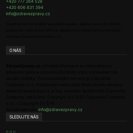
+420 777 264 528
+420 606 831 394
info@zdravezpravy.cz
Obsah serveru je chráněn autorským právem. Jakékoli jeho užití včetně
publikování nebo jiného šíření je zakázáno bez předchozího písemného
souhlasu Copywrite Company s.r.o.
O NÁS
ZdraveZpravy.cz
přinášejí informace ze zdravotnictví,
zdravotní péče a zdravého životního stylu s přesahem do
sociální politiky. Provozovatelem serveru je Copywrite
Company s.r.o. Publikování nebo další šíření obsahu serveru
www.zdravezpravy.cz je bez souhlasu společnosti Copywrite
Company zakázáno. Copyright [c] 2020 Copywrite Company
s.r.o. / Copyright [c] ČTK.
Kontaktujte nás:
info@zdravezpravy.cz
SLEDUJTE NÁS