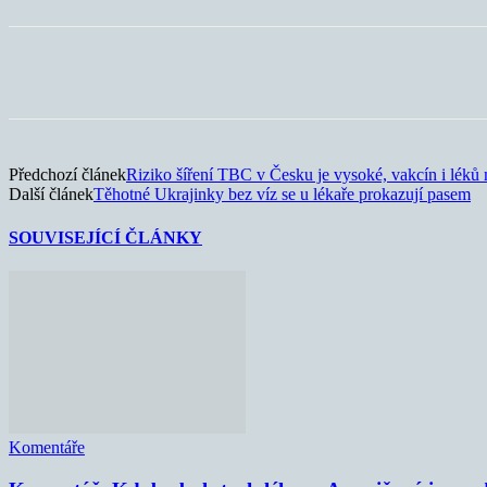
Sdílet
Předchozí článek
Riziko šíření TBC v Česku je vysoké, vakcín i léků
Další článek
Těhotné Ukrajinky bez víz se u lékaře prokazují pasem
SOUVISEJÍCÍ ČLÁNKY
Komentáře