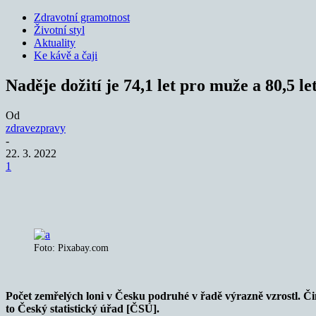
Zdravotní gramotnost
Životní styl
Aktuality
Ke kávě a čaji
Naděje dožití je 74,1 let pro muže a 80,5 le
Od
zdravezpravy
-
22. 3. 2022
1
Sdílet
Foto: Pixabay.com
Počet zemřelých loni v Česku podruhé v řadě výrazně vzrostl. Čini
to Český statistický úřad [ČSÚ].