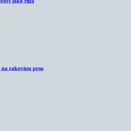
raví jako řípa
u na rakovinu prsu