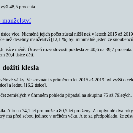
výši 48,5 procenta.
 manželství
 tisíce více. Nicméně jejich počet zůstal nižší než v letech 2015 až 20
U více než desetiny manželství [12,1 %] byl minimálně jeden ze snouben
 tisíce méně. Úroveň rozvodovosti poklesla ze 40,6 na 39,7 procenta. B
m 20,4 tisíce dětí.
 dožití klesla
é světové války. Ve srovnání s průměrem let 2015 až 2019 byl vyšší o 
ce] a lednu [16,2 tisíce].
počet zemřelých v úhrnném pohledu připadal na skupinu 75 až 79letých. T
la. A to na 74,1 let pro muže a 80,5 let pro ženy. Za uplynulé dva roky
, který má před sebou jedinec v určitém věku. A to za předpokladu, že 