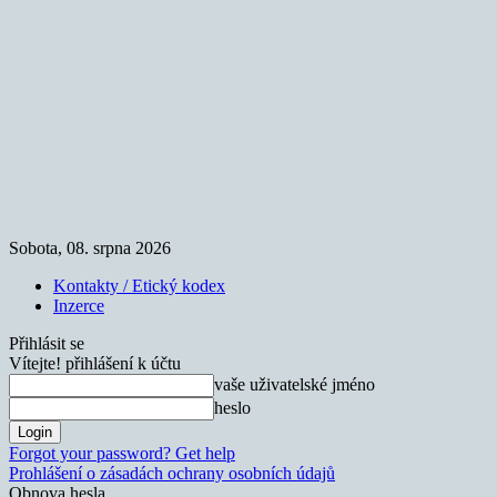
Sobota, 08. srpna 2026
Kontakty / Etický kodex
Inzerce
Přihlásit se
Vítejte! přihlášení k účtu
vaše uživatelské jméno
heslo
Forgot your password? Get help
Prohlášení o zásadách ochrany osobních údajů
Obnova hesla