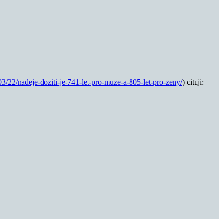
3/22/nadeje-doziti-je-741-let-pro-muze-a-805-let-pro-zeny/
) cituji: