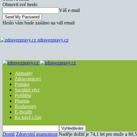
Obnovit své heslo
Váš e-mail
Heslo vám bude zasláno na váš email
zdravezpravy.cz
Aktuality
Zdravotnictví
Politika
Sociální věci
Pojištění
Pharma
Rozhovory
E-Health
Ke kávě i čaji
Domů
Zdravotní gramotnost
Naděje dožití je 74,1 let pro muže a 80,5