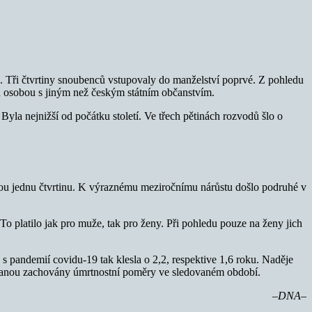
19. Tři čtvrtiny snoubenců vstupovaly do manželství poprvé. Z pohledu
ců osobou s jiným než českým státním občanstvím.
yla nejnižší od počátku století. Ve třech pětinách rozvodů šlo o
celou jednu čtvrtinu. K výraznému meziročnímu nárůstu došlo podruhé v
o platilo jak pro muže, tak pro ženy. Při pohledu pouze na ženy jich
 s pandemií covidu-19 tak klesla o 2,2, respektive 1,6 roku. Naděje
zůstanou zachovány úmrtnostní poměry ve sledovaném období.
–DNA–