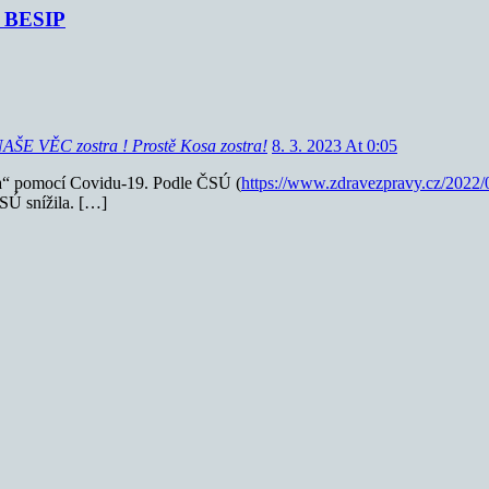
je BESIP
ŠE VĚC zostra ! Prostě Kosa zostra!
8. 3. 2023 At 0:05
ma“ pomocí Covidu-19. Podle ČSÚ (
https://www.zdravezpravy.cz/2022/0
ČSÚ snížila. […]