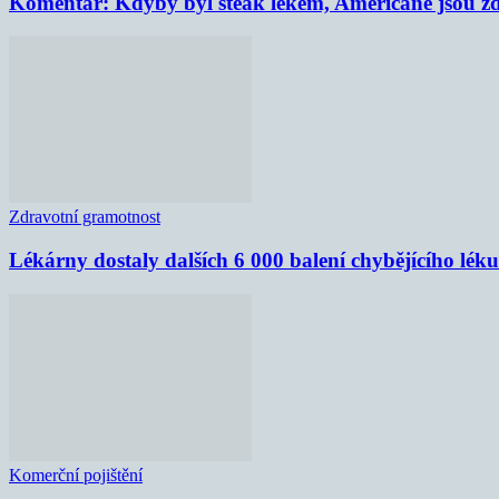
Komentář: Kdyby byl steak lékem, Američané jsou zd
Zdravotní gramotnost
Lékárny dostaly dalších 6 000 balení chybějícího lék
Komerční pojištění