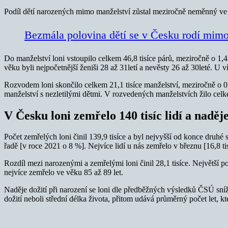
Podíl dětí narozených mimo manželství zůstal meziročně neměnný ve 
Bezmála polovina dětí se v Česku rodí mimo
Do manželství loni vstoupilo celkem 46,8 tisíce párů, meziročně o 1,4
věku byli nejpočetnější ženiši 28 až 31letí a nevěsty 26 až 30leté. 
Rozvodem loni skončilo celkem 21,1 tisíce manželství, meziročně o 0,6
manželství s nezletilými dětmi. V rozvedených manželstvích žilo celke
V Česku loni zemřelo 140 tisíc lidí a naděje
Počet zemřelých loni činil 139,9 tisíce a byl nejvyšší od konce druh
řadě [v roce 2021 o 8 %]. Nejvíce lidí u nás zemřelo v březnu [16,8 tisí
Rozdíl mezi narozenými a zemřelými loni činil 28,1 tisíce. Největší 
nejvíce zemřelo ve věku 85 až 89 let.
Naděje dožití při narození se loni dle předběžných výsledků ČSÚ sníži
dožití neboli střední délka života, přitom udává průměrný počet let