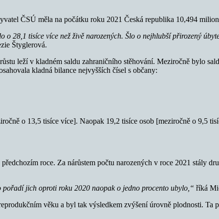
obyvatel ČSÚ měla na počátku roku 2021 Česká republika 10,494 milion
o 28,1 tisíce více než živě narozených. Šlo o nejhlubší přirozený úbyte
zie Štyglerová.
o růstu leží v kladném saldu zahraničního stěhování. Meziročně bylo saldo
osahovala kladná bilance nejvyšších čísel s občany:
iročně o 13,5 tisíce více]. Naopak 19,2 tisíce osob [meziročně o 9,5 ti
ež v předchozím roce. Za nárůstem počtu narozených v roce 2021 stály d
ího pořadí jich oproti roku 2020 naopak o jedno procento ubylo,“
říká Mi
 reprodukčním věku a byl tak výsledkem zvýšení úrovně plodnosti. Ta 