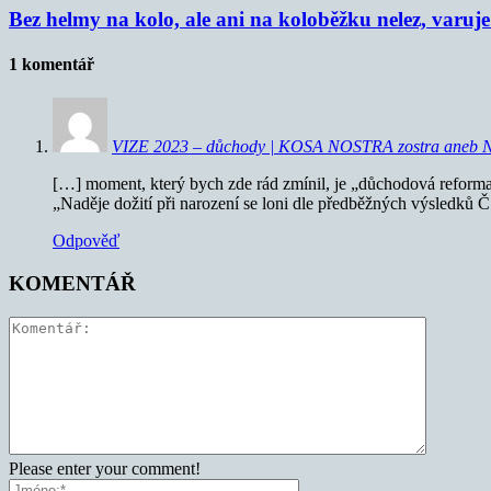
Bez helmy na kolo, ale ani na koloběžku nelez, varu
1 komentář
VIZE 2023 – důchody | KOSA NOSTRA zostra aneb NA
[…] moment, který bych zde rád zmínil, je „důchodová refor
„Naděje dožití při narození se loni dle předběžných výsledků 
Odpověď
KOMENTÁŘ
Please enter your comment!