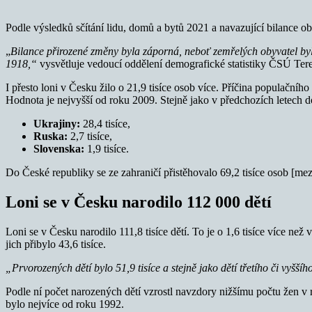
Podle výsledků sčítání lidu, domů a bytů 2021 a navazující bilance 
„
Bilance přirozené změny byla záporná, neboť zemřelých obyvatel bylo 
1918,“
vysvětluje vedoucí oddělení demografické statistiky ČSÚ Tere
I přesto loni v Česku žilo o 21,9 tisíce osob více. Příčina populačníh
Hodnota je nejvyšší od roku 2009. Stejně jako v předchozích letech d
Ukrajiny:
28,4 tisíce,
Ruska:
2,7 tisíce,
Slovenska:
1,9 tisíce.
Do České republiky se ze zahraničí přistěhovalo 69,2 tisíce osob [mez
Loni se v Česku narodilo 112 000 dětí
Loni se v Česku narodilo 111,8 tisíce dětí. To je o 1,6 tisíce více n
jich přibylo 43,6 tisíce.
„Prvorozených dětí bylo 51,9 tisíce a stejně jako dětí třetího či vyšš
Podle ní počet narozených dětí vzrostl navzdory nižšímu počtu žen v
bylo nejvíce od roku 1992.