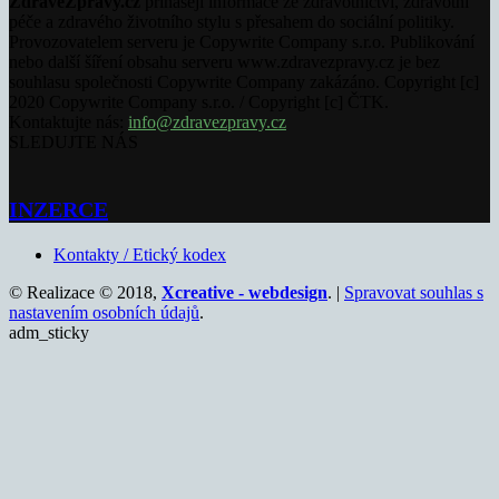
ZdraveZpravy.cz
přinášejí informace ze zdravotnictví, zdravotní
péče a zdravého životního stylu s přesahem do sociální politiky.
Provozovatelem serveru je Copywrite Company s.r.o. Publikování
nebo další šíření obsahu serveru www.zdravezpravy.cz je bez
souhlasu společnosti Copywrite Company zakázáno. Copyright [c]
2020 Copywrite Company s.r.o. / Copyright [c] ČTK.
Kontaktujte nás:
info@zdravezpravy.cz
SLEDUJTE NÁS
INZERCE
Kontakty / Etický kodex
© Realizace © 2018,
Xcreative - webdesign
. |
Spravovat souhlas s
nastavením osobních údajů
.
adm_sticky