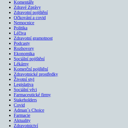
Komentáře
Zdravé Zprávy
Zdravotní pojištění
Očkování a covid
Nemocnice
Politika
Léčiva
Zdravotní gramotnost
Podcasty
Rozhovory
Ekonomika
Sociální pojištění
Lékárny
Komerční pojištění
Zdravotnické prostředky
Životní styl
Legislativa
Sociální věci
Farmaceutické firmy
Stakeholders
Covid
Adman´s Choice
Farmacie
Aktuality
Zdravotnictví