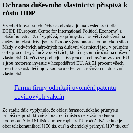
Ochrana duševního vlastnictví přispívá k
růstu HDP
Výrobci inovativních léčiv se odvolávají i na výsledky studie
ECIPE [European Centre for International Political Economy] z
letošního ledna. Z ní vyplývá, že průmyslová odvětví založená na
duševním vlastnictví jsou v Evropě významnou ekonomickou silou.
Mzdy v odvětvích náročných na duševní vlastnictví jsou v průměru
o 47 procent vyšší než v odvětvích, která nejsou náročná na duševní
vlastnictví. Odvětví se podílejí na 68 procent celkového vývozu EU
a jsou motorem investic v hospodářství EU. Až 51 procent všech
investic se uskutečňuje v souboru odvětví náročných na duševní
vlastnictví.
Farma firmy odmítají uvolnění patentů
covidových vakcín
Ze studie dále vyplynulo, že oblast farmaceutického průmyslu
přináší nejproduktivnější pracovní místa s nejvyšší přidanou
hodnotou. A to 161 tisíc eur per capita v EU ročně. Následuje je
obor telekomunikací [156 tis. eur] a chemický průmysl [107 tis. eur].