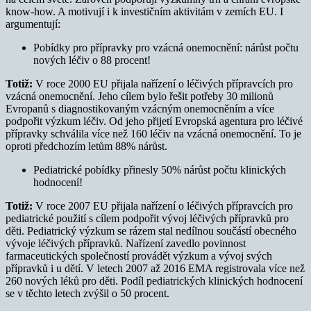
know-how. A motivují i k investičním aktivitám v zemích EU. I
argumentují:
Pobídky pro přípravky pro vzácná onemocnění: nárůst počtu
nových léčiv o 88 procent!
Totiž:
V roce 2000 EU přijala nařízení o léčivých přípravcích pro
vzácná onemocnění. Jeho cílem bylo řešit potřeby 30 milionů
Evropanů s diagnostikovaným vzácným onemocněním a více
podpořit výzkum léčiv. Od jeho přijetí Evropská agentura pro léčivé
přípravky schválila více než 160 léčiv na vzácná onemocnění. To je
oproti předchozím letům 88% nárůst.
Pediatrické pobídky přinesly 50% nárůst počtu klinických
hodnocení!
Totiž:
V roce 2007 EU přijala nařízení o léčivých přípravcích pro
pediatrické použití s cílem podpořit vývoj léčivých přípravků pro
děti. Pediatrický výzkum se rázem stal nedílnou součástí obecného
vývoje léčivých přípravků. Nařízení zavedlo povinnost
farmaceutických společností provádět výzkum a vývoj svých
přípravků i u dětí. V letech 2007 až 2016 EMA registrovala více než
260 nových léků pro děti. Podíl pediatrických klinických hodnocení
se v těchto letech zvýšil o 50 procent.