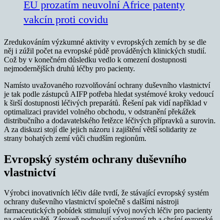
EU prozatím neuvolní Africe patenty
vakcín proti covidu
Zredukováním výzkumné aktivity v evropských zemích by se dle
něj i zúžil počet na evropské půdě prováděných klinických studií.
Což by v konečném důsledku vedlo k omezení dostupnosti
nejmodernějších druhů léčby pro pacienty.
Namísto uvažovaného rozvolňování ochrany duševního vlastnictví
je tak podle zástupců AIFP potřeba hledat systémové kroky vedoucí
k širší dostupnosti léčivých preparátů. Řešení pak vidí například v
optimalizaci pravidel volného obchodu, v odstranění překážek
distribučního a dodavatelského řetězce léčivých přípravků a surovin.
A za diskuzi stojí dle jejich názoru i zajištění větší solidarity ze
strany bohatých zemí vůči chudším regionům.
Evropský systém ochrany duševního
vlastnictví
Výrobci inovativních léčiv dále tvrdí, že stávající evropský systém
ochrany duševního vlastnictví společně s dalšími nástroji
farmaceutických pobídek stimulují vývoj nových léčiv pro pacienty
na celém světě. Zároveň podporují výzkumný trh a chrání evropské