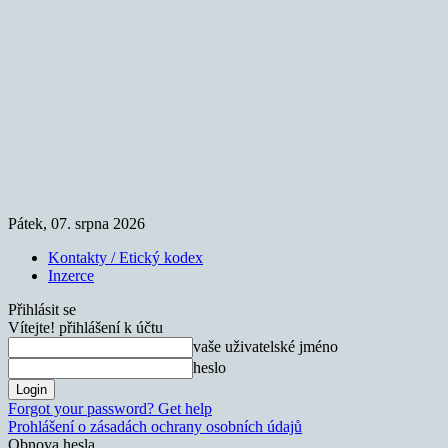
Pátek, 07. srpna 2026
Kontakty / Etický kodex
Inzerce
Přihlásit se
Vítejte! přihlášení k účtu
vaše uživatelské jméno
heslo
Forgot your password? Get help
Prohlášení o zásadách ochrany osobních údajů
Obnova hesla