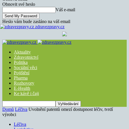
Obnovit své heslo
Váš e-mail
Heslo vám bude zasláno na váš email
zdravezpravy.cz
Aktuality
Zdravotnictví
Politika
Sociální věci
Pojištění
Pharma
Rozhovory
E-Health
Ke kávě i čaji
Domů
Léčiva
Uvolnění patentů omezí dostupnost léčiv, tvrdí
výrobci
Léčiva