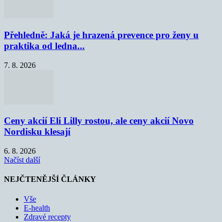
Přehledně: Jaká je hrazená prevence pro ženy u
praktika od ledna...
7. 8. 2026
Ceny akcií Eli Lilly rostou, ale ceny akcií Novo
Nordisku klesají
6. 8. 2026
Načíst další
NEJČTENĚJŠÍ ČLÁNKY
Vše
E-health
Zdravé recepty