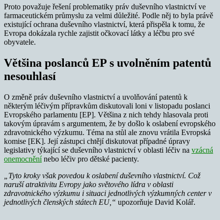
Proto považuje řešení problematiky práv duševního vlastnictví ve
farmaceutickém průmyslu za velmi důležité. Podle něj to byla právě
existující ochrana duševního vlastnictví, která přispěla k tomu, že
Evropa dokázala rychle zajistit očkovací látky a léčbu pro své
obyvatele.
Většina poslanců EP s uvolněním patentů
nesouhlasí
O změně práv duševního vlastnictví a uvolňování patentů k
některým léčivým přípravkům diskutovali loni v listopadu poslanci
Evropského parlamentu [EP]. Většina z nich tehdy hlasovala proti
takovým úpravám s argumentem, že by došlo k oslabení evropského
zdravotnického výzkumu. Téma na stůl ale znovu vrátila Evropská
komise [EK]. Její zástupci chtějí diskutovat případné úpravy
legislativy týkající se duševního vlastnictví v oblasti léčiv na
vzácná
onemocnění
nebo léčiv pro dětské pacienty.
„Tyto kroky však povedou k oslabení duševního vlastnictví. Což
naruší atraktivitu Evropy jako světového lídra v oblasti
zdravotnického výzkumu i situaci jednotlivých výzkumných center v
jednotlivých členských státech EU,“
upozorňuje David Kolář.