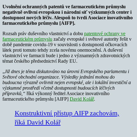
Uvolnění ochranných patentů ve farmaceutickém průmyslu
negativně ovlivní evropskou i národní síť výzkumných center i
dostupnost nových léčiv. Alespoň to tvrdí Asociace inovativního
farmaceutického průmyslu [AIFP].
Rozsah práv duševního vlastnictví a dobu
patentové ochrany ve
farmaceutickém průmyslu
začaly evropské i světové autority řešit v
době pandemie covidu-19 v souvislosti s dostupností očkovacích
látek proti tomuto tehdy zcela novému onemocnění. A duševní
vlastnictví ve farmacii bude i jedno z významných zdravotnických
témat českého předsednictví Rady EU.
„
Již dnes je téma diskutováno na úrovni Evropského parlamentu i
Světové obchodní organizace. Výsledky jednání mohou do
budoucna výrazně ovlivnit nejen evropské, ale i lokální investiční a
výzkumné prostředí včetně dostupnosti budoucích léčivých
přípravků,“
říká výkonný ředitel Asociace inovativního
farmaceutického průmyslu [AIFP]
David Kolář
.
Konstruktivní přístup AIFP zachovám,
říká David Kolář