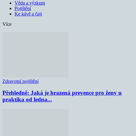
Věda a výzkum
Pojištění
Ke kávě a čaji
Více
Zdravotní pojištění
Přehledně: Jaká je hrazená prevence pro ženy u
praktika od ledna...