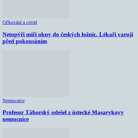
Očkování a covid
Netopýři míří okny do českých ložnic. Lékaři varují
před pokousáním
Nemocnice
Profesor Táborský odešel z ústecké Masarykovy
nemocnice