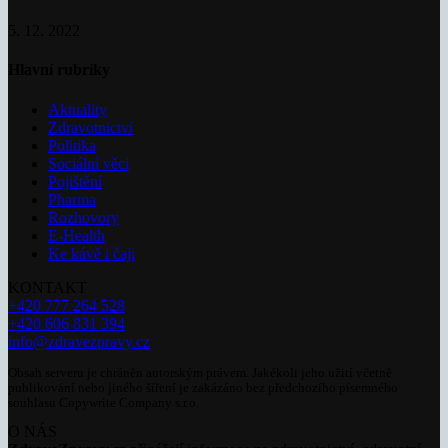
5. 12. 2022
Hlavní rubriky
Aktuality
Zdravotnictví
Politika
Sociální věci
Pojištění
Pharma
Rozhovory
E-Health
Ke kávě i čaji
KONTAKT
+420 777 264 528
+420 606 831 394
info@zdravezpravy.cz
Obsah serveru je chráněn autorským právem. Jakékoli jeho užití včetně
publikování nebo jiného šíření je zakázáno bez předchozího písemného
souhlasu Copywrite Company s.r.o.
O NÁS