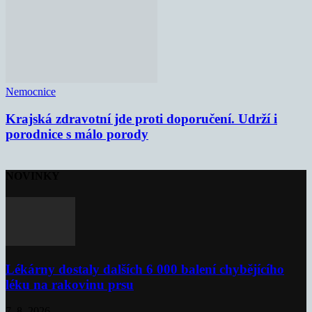
Nemocnice
Krajská zdravotní jde proti doporučení. Udrží i
porodnice s málo porody
NOVINKY
Lékárny dostaly dalších 6 000 balení chybějícího
léku na rakovinu prsu
7. 8. 2026