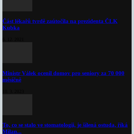
Část lékařů tvrdě zaútočila na prezidenta ČLK
Kubka
6. 12. 2021
Ministr Válek ocenil domov pro seniory za 70 000
měsíčně
10. 3. 2023
To, co se stalo ve stomatologii, je šílená ostuda, říká
Milan...