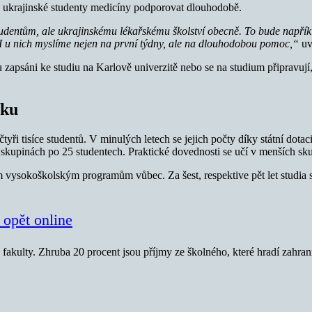
á ukrajinské studenty medicíny podporovat dlouhodobě.
entům, ale ukrajinskému lékařskému školství obecně. To bude napříkla
 u nich myslíme nejen na první týdny, ale na dlouhodobou pomoc,“
uv
 zapsáni ke studiu na Karlově univerzitě nebo se na studium připravují
sku
tyři tisíce studentů. V minulých letech se jejich počty díky státní dota
 skupinách po 25 studentech. Praktické dovednosti se učí v menších sk
ším vysokoškolským programům vůbec. Za šest, respektive pět let studi
 opět online
ů fakulty. Zhruba 20 procent jsou příjmy ze školného, které hradí zahr