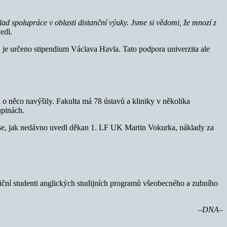
d spolupráce v oblasti distanční výuky. Jsme si vědomi, že mnozí z
edl.
, je určeno stipendium Václava Havla. Tato podpora univerzita ale
ci o něco navýšily. Fakulta má 78 ústavů a kliniky v několika
upinách.
a se, jak nedávno uvedl děkan 1. LF UK Martin Vokurka, náklady za
aniční studenti anglických studijních programů všeobecného a zubního
–DNA–