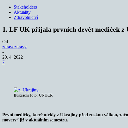
Stakeholders
Aktuality
Zdravotnictví
1. LF UK přijala prvních devět mediček z
Od
zdravezpravy
-
20. 4. 2022
7
Sdílet
Ilustrační foto: UNHCR
První medičky, které utekly z Ukrajiny před ruskou válkou, začn
movers“ již v aktuálním semestru.