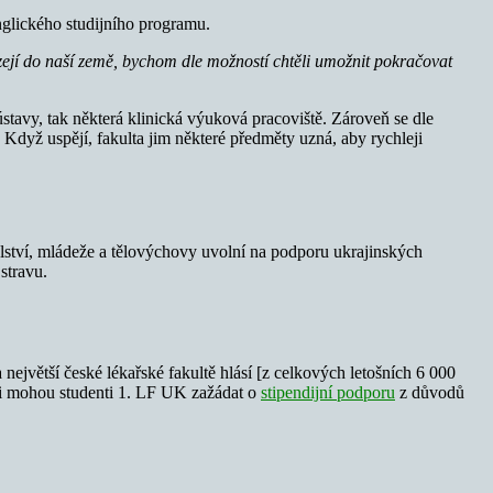
nglického studijního programu.
ázejí do naší země, bychom dle možností chtěli umožnit pokračovat
ústavy, tak některá klinická výuková pracoviště. Zároveň se dle
 Když uspějí, fakulta jim některé předměty uzná, aby rychleji
olství, mládeže a tělovýchovy uvolní na podporu ukrajinských
stravu.
největší české lékařské fakultě hlásí [z celkových letošních 6 000
 si mohou studenti 1. LF UK zažádat o
stipendijní podporu
z důvodů