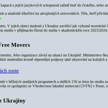
e kapacit a jejich jazykových schopností zařadí buď do českého, nebo a
ek a studentů lékařství na ukrajinských univerzitách. Těm, kteří přich
a
.
u. V jejich rámci studenti z Ukrajiny navštíví jak vybrané teoretické 
ému studiu v přijímacím řízení do studia v akademickém roce 2023/2024.
 Free Movers
estru. Jeho organizace závisí na situaci na Ukrajině. Ministerstvo šk
bízí studentům kromě stipendijní podpory také ubytování na kolejích a 
ách roste
ů v běžných studijních programech a dalších 150 se letos ke studiu na 
pravila ve spolupráci se Všeobecnou fakultní nemocnicí [VFN] v Praze,
z Ukrajiny