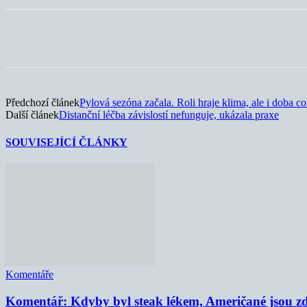
Sdílet
Předchozí článek
Pylová sezóna začala. Roli hraje klima, ale i doba c
Další článek
Distanční léčba závislostí nefunguje, ukázala praxe
SOUVISEJÍCÍ ČLÁNKY
Komentáře
Komentář: Kdyby byl steak lékem, Američané jsou zd