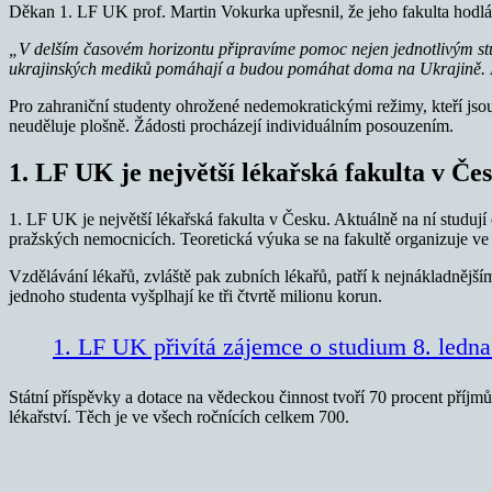
Děkan 1. LF UK prof. Martin Vokurka upřesnil, že jeho fakulta hodl
„V delším časovém horizontu připravíme pomoc nejen jednotlivým stud
ukrajinských mediků pomáhají a budou pomáhat doma na Ukrajině. I
Pro zahraniční studenty ohrožené nedemokratickými režimy, kteří jsou
neuděluje plošně. Žádosti procházejí individuálním posouzením.
1. LF UK je největší lékařská fakulta v Če
1. LF UK je největší lékařská fakulta v Česku. Aktuálně na ní studují č
pražských nemocnicích. Teoretická výuka se na fakultě organizuje ve
Vzdělávání lékařů, zvláště pak zubních lékařů, patří k nejnákladněj
jednoho studenta vyšplhají ke tři čtvrtě milionu korun.
1. LF UK přivítá zájemce o studium 8. ledna
Státní příspěvky a dotace na vědeckou činnost tvoří 70 procent příjm
lékařství. Těch je ve všech ročnících celkem 700.