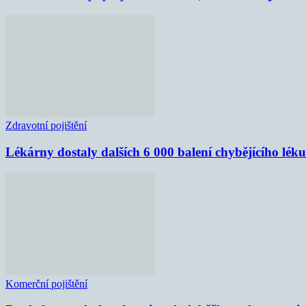
Zdravotní pojištění
Lékárny dostaly dalších 6 000 balení chybějícího lék
Komerční pojištění