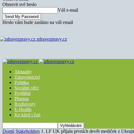
Obnovit své heslo
Váš e-mail
Heslo vám bude zasláno na váš email
zdravezpravy.cz
Aktuality
Zdravotnictví
Politika
Sociální věci
Pojištění
Pharma
Rozhovory
E-Health
Ke kávě i čaji
Domů
Stakeholders
1. LF UK přijala prvních devět mediček z Ukraji