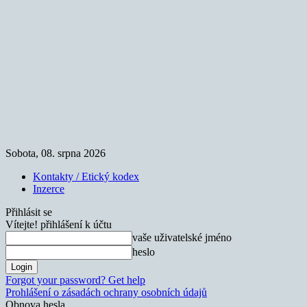
Sobota, 08. srpna 2026
Kontakty / Etický kodex
Inzerce
Přihlásit se
Vítejte! přihlášení k účtu
vaše uživatelské jméno
heslo
Forgot your password? Get help
Prohlášení o zásadách ochrany osobních údajů
Obnova hesla