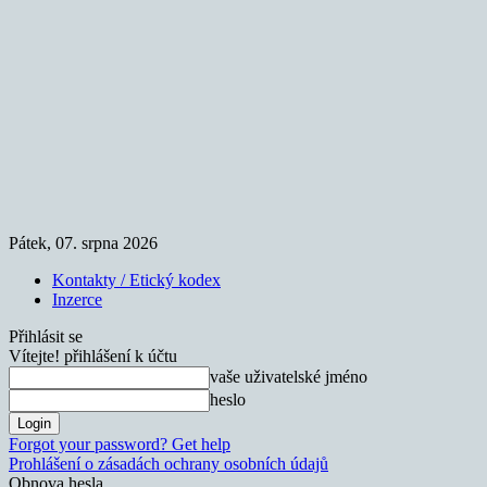
Pátek, 07. srpna 2026
Kontakty / Etický kodex
Inzerce
Přihlásit se
Vítejte! přihlášení k účtu
vaše uživatelské jméno
heslo
Forgot your password? Get help
Prohlášení o zásadách ochrany osobních údajů
Obnova hesla