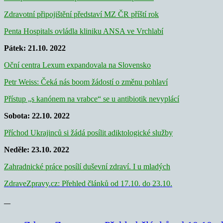
Zdravotní připojištění představí MZ ČR příští rok
Penta Hospitals ovládla kliniku ANSA ve Vrchlabí
Pátek: 21.10. 2022
Oční centra Lexum expandovala na Slovensko
Petr Weiss: Čeká nás boom žádostí o změnu pohlaví
Přístup „s kanónem na vrabce“ se u antibiotik nevyplácí
Sobota: 22.10. 2022
Příchod Ukrajinců si žádá posílit adiktologické služby
Neděle: 23.10. 2022
Zahradnické práce posílí duševní zdraví. I u mladých
ZdraveZpravy.cz: Přehled článků od 17.10. do 23.10.
—