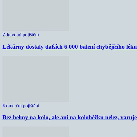
Zdravotní pojištění
Lékárny dostaly dalších 6 000 balení chybějícího lék
Komerční pojištění
Bez helmy na kolo, ale ani na koloběžku nelez, varu