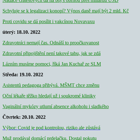
Nadace Gatesových dá na boj s obrnou přes miliardu USD
Schyluje se k legalizaci konopí? Výnos daně mají být 2 mld. Kč
Proti covidu se dá posílit i vakcínou Novavaxu
úterý: 18.10. 2022
Zdravotníci nemají čas. Odnáší to proočkovanost
Zdravotní připojištění není takové tabu, jak se zdá
Lázním musíme pomoci, říká Jan Kuchař ze SLM
Středa: 19.10. 2022
Asistentů pedagoga přibývá. MŠMT chce změnu
Oční lékaře těžko hledají už i soukromé kliniky
Vaginální mykózy utlumí absence alkoholu i sladkého
Čtvrtek: 20.10. 2022
Výbor: Covid je pod kontrolou, riziko ale zůstává
Muž prodával domácí prdelačku. Dostal pokutu