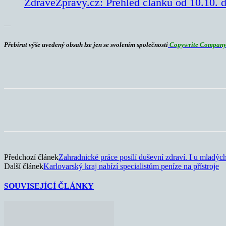
ZdraveZpravy.cz: Přehled článků od 10.10. d
—
Přebírat výše uvedený obsah lze jen se svolením společnosti
Copywrite
Company 
Sdílet
Předchozí článek
Zahradnické práce posílí duševní zdraví. I u mladýc
Další článek
Karlovarský kraj nabízí specialistům peníze na přístroje
SOUVISEJÍCÍ ČLÁNKY