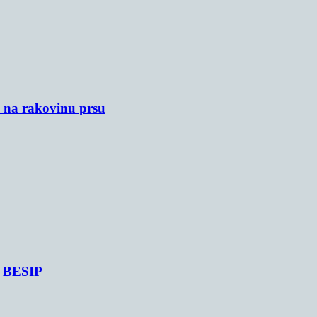
u na rakovinu prsu
je BESIP