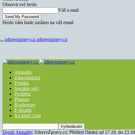
Obnovit své heslo
Váš e-mail
Heslo vám bude zasláno na váš email
zdravezpravy.cz
Aktuality
Zdravotnictví
Politika
Sociální věci
Pojištění
Pharma
Rozhovory
E-Health
Ke kávě i čaji
Domů
Aktuality
ZdraveZpravy.cz: Přehled článků od 17.10. do 23.10