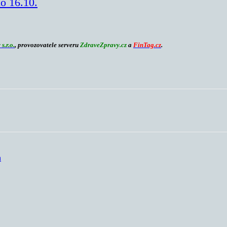
o 16.10.
s.r.o.
, provozovatele serveru
ZdraveZpravy.cz
a
FinTag.cz
.
h