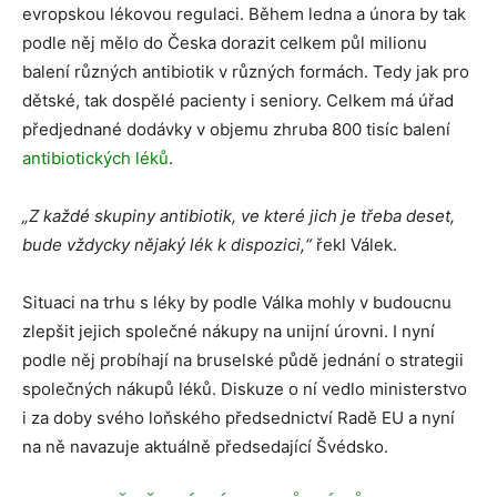
evropskou lékovou regulaci. Během ledna a února by tak
podle něj mělo do Česka dorazit celkem půl milionu
balení různých antibiotik v různých formách. Tedy jak pro
dětské, tak dospělé pacienty i seniory. Celkem má úřad
předjednané dodávky v objemu zhruba 800 tisíc balení
antibiotických léků
.
„Z každé skupiny antibiotik, ve které jich je třeba deset,
bude vždycky nějaký lék k dispozici,“
řekl Válek.
Situaci na trhu s léky by podle Válka mohly v budoucnu
zlepšit jejich společné nákupy na unijní úrovni. I nyní
podle něj probíhají na bruselské půdě jednání o strategii
společných nákupů léků. Diskuze o ní vedlo ministerstvo
i za doby svého loňského předsednictví Radě EU a nyní
na ně navazuje aktuálně předsedající Švédsko.