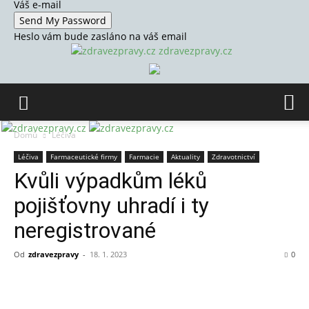
Váš e-mail
Heslo vám bude zasláno na váš email
zdravezpravy.cz
Domů
Léčiva
Léčiva
Farmaceutické firmy
Farmacie
Aktuality
Zdravotnictví
Kvůli výpadkům léků
pojišťovny uhradí i ty
neregistrované
Od
zdravezpravy
-
18. 1. 2023
0