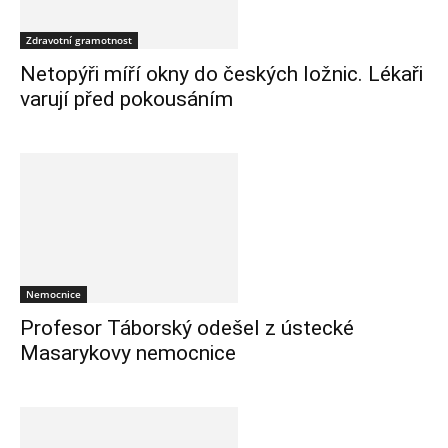
Zdravotní gramotnost
Netopýři míří okny do českých ložnic. Lékaři
varují před pokousáním
Nemocnice
Profesor Táborský odešel z ústecké
Masarykovy nemocnice