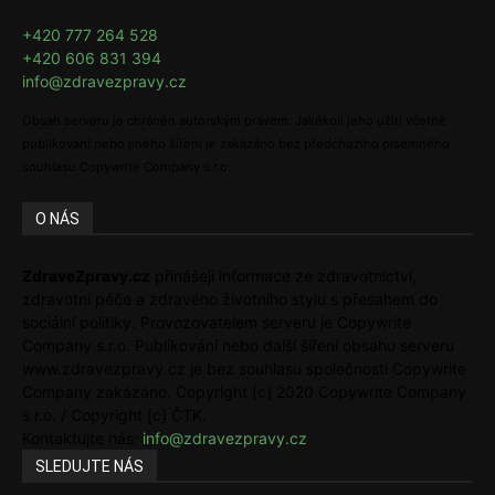
+420 777 264 528
+420 606 831 394
info@zdravezpravy.cz
Obsah serveru je chráněn autorským právem. Jakékoli jeho užití včetně
publikování nebo jiného šíření je zakázáno bez předchozího písemného
souhlasu Copywrite Company s.r.o.
O NÁS
ZdraveZpravy.cz
přinášejí informace ze zdravotnictví,
zdravotní péče a zdravého životního stylu s přesahem do
sociální politiky. Provozovatelem serveru je Copywrite
Company s.r.o. Publikování nebo další šíření obsahu serveru
www.zdravezpravy.cz je bez souhlasu společnosti Copywrite
Company zakázáno. Copyright [c] 2020 Copywrite Company
s.r.o. / Copyright [c] ČTK.
Kontaktujte nás:
info@zdravezpravy.cz
SLEDUJTE NÁS