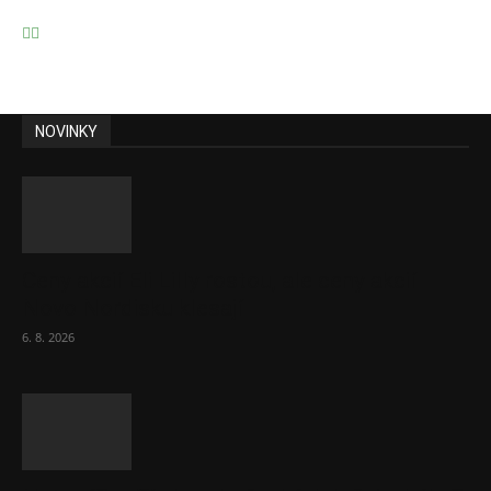
NOVINKY
Ceny akcií Eli Lilly rostou, ale ceny akcií
Novo Nordisku klesají
6. 8. 2026