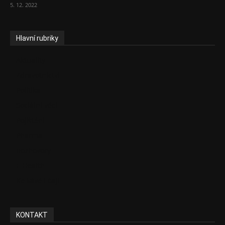
5. 12. 2022
Hlavní rubriky
Aktuality
Zdravotnictví
Politika
Sociální věci
Pojištění
Pharma
Rozhovory
E-Health
Ke kávě i čaji
KONTAKT