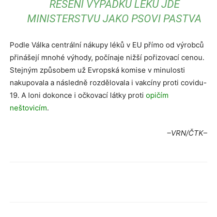
ŘEŠENÍ VÝPADKŮ LÉKŮ JDE
MINISTERSTVU JAKO PSOVI PASTVA
Podle Válka centrální nákupy léků v EU přímo od výrobců
přinášejí mnohé výhody, počínaje nižší pořizovací cenou.
Stejným způsobem už Evropská komise v minulosti
nakupovala a následně rozdělovala i vakcíny proti covidu-
19. A loni dokonce i očkovací látky proti
opičím
neštovicím
.
–VRN/ČTK–