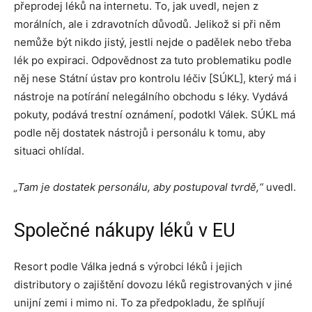
přeprodej léků na internetu. To, jak uvedl, nejen z
morálních, ale i zdravotních důvodů. Jelikož si při něm
nemůže být nikdo jistý, jestli nejde o padělek nebo třeba
lék po expiraci. Odpovědnost za tuto problematiku podle
něj nese Státní ústav pro kontrolu léčiv [SÚKL], který má i
nástroje na potírání nelegálního obchodu s léky. Vydává
pokuty, podává trestní oznámení, podotkl Válek. SÚKL má
podle něj dostatek nástrojů i personálu k tomu, aby
situaci ohlídal.
„Tam je dostatek personálu, aby postupoval tvrdě,“
uvedl.
Společné nákupy léků v EU
Resort podle Válka jedná s výrobci léků i jejich
distributory o zajištění dovozu léků registrovaných v jiné
unijní zemi i mimo ni. To za předpokladu, že splňují