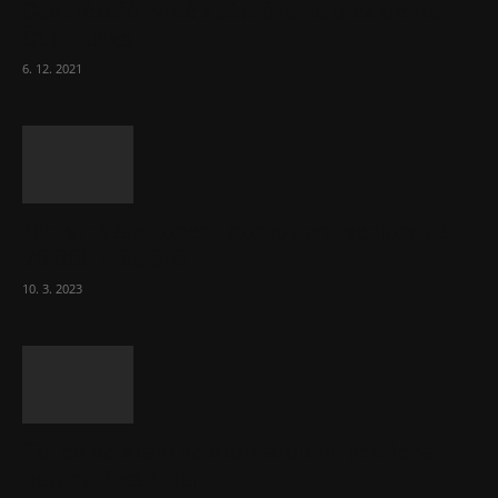
Část lékařů tvrdě zaútočila na prezidenta
ČLK Kubka
6. 12. 2021
Ministr Válek ocenil domov pro seniory za
70 000 měsíčně
10. 3. 2023
To, co se stalo ve stomatologii, je šílená
ostuda, říká Milan...