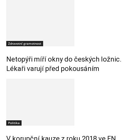
Zdravotní gramotnost
Netopýři míří okny do českých ložnic.
Lékaři varují před pokousáním
Politika
V korupční kauze z roku 2018 ve FN