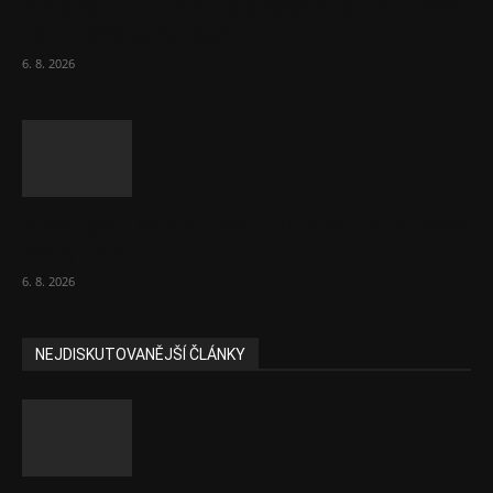
Netopýři míří okny do českých ložnic. Lékaři
varují před pokousáním
6. 8. 2026
V korupční kauze z roku 2018 ve FN Bulovka
padly další...
6. 8. 2026
NEJDISKUTOVANĚJŠÍ ČLÁNKY