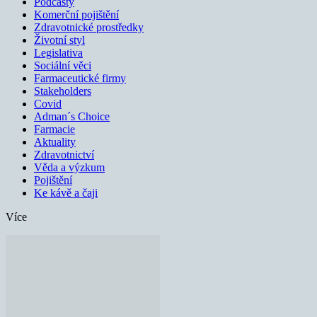
Podcasty
Komerční pojištění
Zdravotnické prostředky
Životní styl
Legislativa
Sociální věci
Farmaceutické firmy
Stakeholders
Covid
Adman´s Choice
Farmacie
Aktuality
Zdravotnictví
Věda a výzkum
Pojištění
Ke kávě a čaji
Více