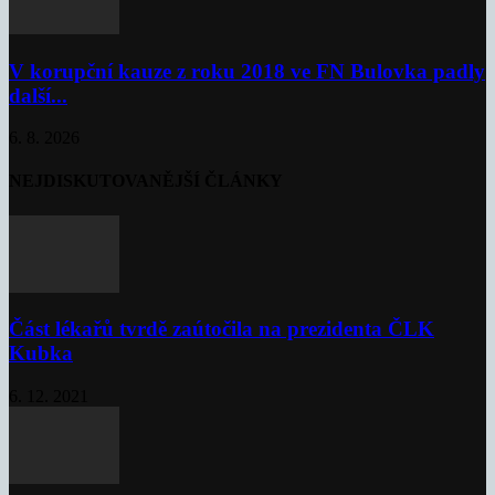
V korupční kauze z roku 2018 ve FN Bulovka padly
další...
6. 8. 2026
NEJDISKUTOVANĚJŠÍ ČLÁNKY
Část lékařů tvrdě zaútočila na prezidenta ČLK
Kubka
6. 12. 2021