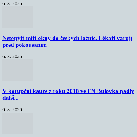
6. 8. 2026
Netopýři míří okny do českých ložnic. Lékaři varují
před pokousáním
6. 8. 2026
V korupční kauze z roku 2018 ve FN Bulovka padly
další...
6. 8. 2026