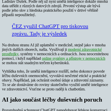
Ladislav Dušek. Podle něj už nyní umělá inteligence dokáže mnohá
data utřídit z různých datových zdrojů. Prvotní výstup ale bývá
podle jeho slov z hlediska praktického použití v drtivé většině
případů nepoužitelný.
ČEZ využil ChatGPT pro tiskovou
zprávu. Tady je výsledek
Na druhou stranu AI již uplatnění v medicíně, stejně jako v mnoha
jiných dalších oborech, našla. Využívají ji
moderní zdravotnické
prostředky
, systémy v nemocnicích a ordinacích. Jsou neocenitelnou
pomocí, i když například
online systémy a přístroje v nemocnicích
se mohou stát snadným terčem kyberútoků.
Vyhlídka toho, že umělá inteligence rozšíří, nebo dokonce povede
léčbu duševních onemocnění, vyvolává nesčetné etické a praktické
obavy. Například, jak ochránit osobní údaje a zdravotní záznamy.
To se ale dostáváme do roviny skutečného využití umělé inteligence
ve zdravotnictví. Vraťme se proto raději k chatbotům.
AI jako součást léčby duševních poruch
Pozoruhodná schopnost ChatGPT napodobovat lidskou konverzaci,