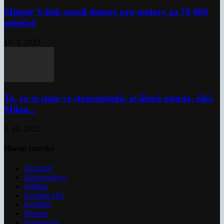
Ministr Válek ocenil domov pro seniory za 70 000
měsíčně
10. 3. 2023
To, co se stalo ve stomatologii, je šílená ostuda, říká
Milan...
5. 12. 2022
Hlavní rubriky
Aktuality
Zdravotnictví
Politika
Sociální věci
Pojištění
Pharma
Rozhovory