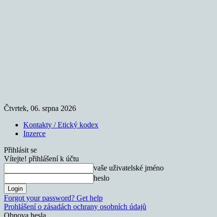
Čtvrtek, 06. srpna 2026
Kontakty / Etický kodex
Inzerce
Přihlásit se
Vítejte! přihlášení k účtu
vaše uživatelské jméno
heslo
Forgot your password? Get help
Prohlášení o zásadách ochrany osobních údajů
Obnova hesla