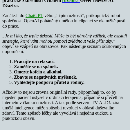
praktické zkušenosti s chatem
rozebírá
server televize Al-
Džazíra.
Zadáte-li do
ChatGPT
větu: „Trpím úzkostí“, průkopnický robot
společnosti OpenAI poháněný umělou inteligencí se okamžitě pustí
do práce.
„Je mi líto, že trpíte úzkostí. Může to být náročný zážitek, ale existují
strategie, které vám mohou pomoci zvládnout vaše příznaky,“
objeví se vzápětí na obrazovce. Pak následuje seznam očíslovaných
doporučení:
Pracujte na relaxaci.
Zaměřte se na spánek.
Omezte kofein a alkohol.
Zbavte se negativních myšlenek.
Vyhledejte podporu přátel a rodiny.
Ačkoliv to nejsou zrovna originální rady, připomínají to, co by
nejeden pacient uslyšel v ordinaci terapeuta, případně si přečetl na
internetu v článku o úzkosti. A tak podle serveru TV Al-Džazíra
umělá inteligence může způsobit revoluci v oblasti duševního
zdraví. Tento způsob léčby ale vyvolává i nejednu etickou a
praktickou obavu.