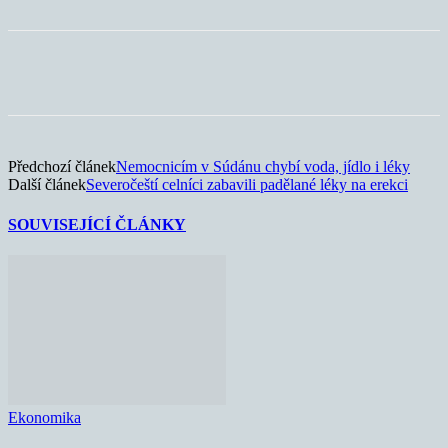
Předchozí článek
Nemocnicím v Súdánu chybí voda, jídlo i léky
Další článek
Severočeští celníci zabavili padělané léky na erekci
SOUVISEJÍCÍ ČLÁNKY
Ekonomika