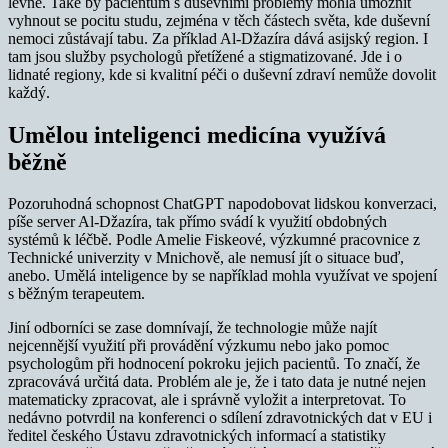
levné. Také by pacientům s duševními problémy mohla umožnit
vyhnout se pocitu studu, zejména v těch částech světa, kde duševní
nemoci zůstávají tabu. Za příklad Al-Džazíra dává asijský region. I
tam jsou služby psychologů přetížené a stigmatizované. Jde i o
lidnaté regiony, kde si kvalitní péči o duševní zdraví nemůže dovolit
každý.
Umělou inteligenci medicína využívá
běžně
Pozoruhodná schopnost ChatGPT napodobovat lidskou konverzaci,
píše server Al-Džazíra, tak přímo svádí k využití obdobných
systémů k léčbě. Podle Amelie Fiskeové, výzkumné pracovnice z
Technické univerzity v Mnichově, ale nemusí jít o situace buď,
anebo. Umělá inteligence by se například mohla využívat ve spojení
s běžným terapeutem.
Jiní odborníci se zase domnívají, že technologie může najít
nejcennější využití při provádění výzkumu nebo jako pomoc
psychologům při hodnocení pokroku jejich pacientů. To značí, že
zpracovává určitá data. Problém ale je, že i tato data je nutné nejen
matematicky zpracovat, ale i správně vyložit a interpretovat. To
nedávno potvrdil na konferenci o sdílení zdravotnických dat v EU i
ředitel českého Ústavu zdravotnických informací a statistiky