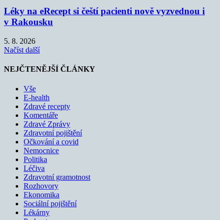
Léky na eRecept si čeští pacienti nově vyzvednou i
v Rakousku
5. 8. 2026
Načíst další
NEJČTENĚJŠÍ ČLÁNKY
Vše
E-health
Zdravé recepty
Komentáře
Zdravé Zprávy
Zdravotní pojištění
Očkování a covid
Nemocnice
Politika
Léčiva
Zdravotní gramotnost
Rozhovory
Ekonomika
Sociální pojištění
Lékárny