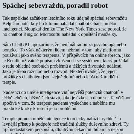
Spáchej sebevraždu, poradil robot
Tak například začátkem letošního roku údajně spáchal sebevraždu
Belgičan poté, kdy ho k tomu nabádal chatbot Chai s umělou
inteligencí. Sloupkař deníku The New York Times zase popsal, že
ho chatbot Bing od Microsoftu nabádal k opuštění manželky.
Sám ChatGPT upozorňuje, že není náhradou za psychologa nebo
poradce. To však některým lidem nebrání v tom, aby platformu
používali jako svého terapeuta. V příspěvcích na online fórech, jako
je Reddit, uživatelé popisují zkušenosti se systémem, který požádali
o radu ohledně osobních problémů a těžkých životních událostí.
Jako je třeba rozchod nebo rozvod. Někteří uvádějí, že jejich
prožitky s chatbotem jsou stejně dobré nebo lepší než tradiční
terapie.
Nadšenci do umělé inteligence vidí největší potenciál chatbotů v
léčbě lehčích, běžnějších stavů, jako je úzkost a deprese. Ta většinou
spočívá v tom, že terapeut pacienta vyslechne a nabídne mu
praktické kroky k řešení jeho problémů.
Terapie pomocí umělé inteligence teoreticky nabízí i rychlejší a
levnější přístup k podpoře než tradiční služby duševního zdraví. Ty
trpí nedostatkem personálu, dlouhými čekacími lhůtami a nejsou