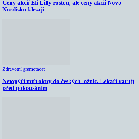
Ceny akcií Eli Lilly rostou, ale ceny akcií Novo
Nordisku klesají
Zdravotní gramotnost
Netopýři míří okny do českých ložnic. Lékaři varují
před pokousáním