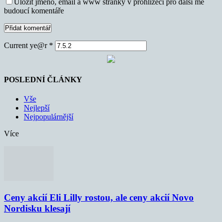
Uložit jméno, email a www stránky v prohlížeči pro další mé
budoucí komentáře
Current ye@r
*
POSLEDNÍ ČLÁNKY
Vše
Nejlepší
Nejpopulárnější
Více
Ceny akcií Eli Lilly rostou, ale ceny akcií Novo
Nordisku klesají