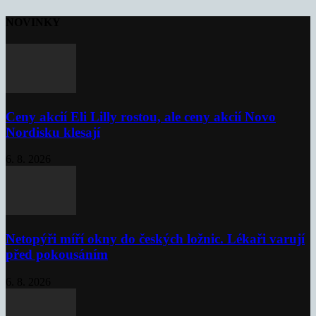
NOVINKY
Ceny akcií Eli Lilly rostou, ale ceny akcií Novo
Nordisku klesají
6. 8. 2026
Netopýři míří okny do českých ložnic. Lékaři varují
před pokousáním
6. 8. 2026