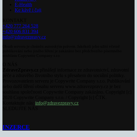
E-Health
Ke kávě i čaji
KONTAKT
+420 777 264 528
+420 606 831 394
info@zdravezpravy.cz
Obsah serveru je chráněn autorským právem. Jakékoli jeho užití včetně
publikování nebo jiného šíření je zakázáno bez předchozího písemného
souhlasu Copywrite Company s.r.o.
O NÁS
ZdraveZpravy.cz
přinášejí informace ze zdravotnictví, zdravotní
péče a zdravého životního stylu s přesahem do sociální politiky.
Provozovatelem serveru je Copywrite Company s.r.o. Publikování
nebo další šíření obsahu serveru www.zdravezpravy.cz je bez
souhlasu společnosti Copywrite Company zakázáno. Copyright [c]
2020 Copywrite Company s.r.o. / Copyright [c] ČTK.
Kontaktujte nás:
info@zdravezpravy.cz
SLEDUJTE NÁS
INZERCE