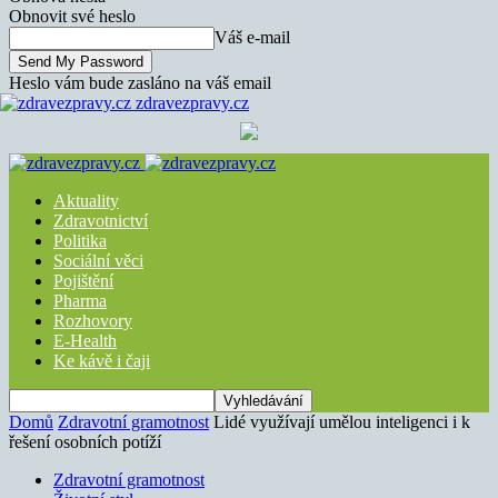
Obnovit své heslo
Váš e-mail
Heslo vám bude zasláno na váš email
zdravezpravy.cz
Aktuality
Zdravotnictví
Politika
Sociální věci
Pojištění
Pharma
Rozhovory
E-Health
Ke kávě i čaji
Domů
Zdravotní gramotnost
Lidé využívají umělou inteligenci i k
řešení osobních potíží
Zdravotní gramotnost