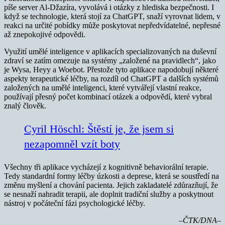
píše server Al-Džazíra, vyvolává i otázky z hlediska bezpečnosti. I
když se technologie, která stojí za ChatGPT, snaží vyrovnat lidem, v
reakci na určité pobídky může poskytovat nepředvídatelné, nepřesné
až znepokojivé odpovědi.
Využití umělé inteligence v aplikacích specializovaných na duševní
zdraví se zatím omezuje na systémy „založené na pravidlech“, jako
je Wysa, Heyy a Woebot. Přestože tyto aplikace napodobují některé
aspekty terapeutické léčby, na rozdíl od ChatGPT a dalších systémů
založených na umělé inteligenci, které vytvářejí vlastní reakce,
používají přesný počet kombinací otázek a odpovědí, které vybral
znalý člověk.
Cyril Höschl: Štěstí je, že jsem si
nezapomněl vzít boty
Všechny tři aplikace vycházejí z kognitivně behaviorální terapie.
Tedy standardní formy léčby úzkosti a deprese, která se soustředí na
změnu myšlení a chování pacienta. Jejich zakladatelé zdůrazňují, že
se nesnaží nahradit terapii, ale doplnit tradiční služby a poskytnout
nástroj v počáteční fázi psychologické léčby.
–ČTK/DNA–