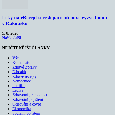
Léky na eRecept si čeští pacienti nově vyzvednou i
v Rakousku
5. 8. 2026
Načíst další
NEJČTENĚJŠÍ ČLÁNKY
Vše
Komentáře
Zdravé Zprávy
E-health
Zdravé recepty
Nemocnice
Politika
Léčiva
Zdravotní gramotnost
Zdravotní pojištění
Očkování a covid
Ekonomika
Sociální pojištění