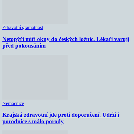
Zdravotní gramotnost
Netopýři míří okny do českých ložnic. Lékaři varují
před pokousáním
Nemocnice
Krajská zdravotní jde proti doporučení. Udrží i
porodnice s málo porody