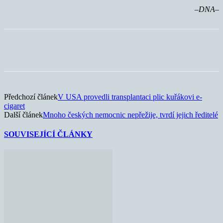
–DNA–
Předchozí článek
V USA provedli transplantaci plic kuřákovi e-
cigaret
Další článek
Mnoho českých nemocnic nepřežije, tvrdí jejich ředitelé
SOUVISEJÍCÍ ČLÁNKY