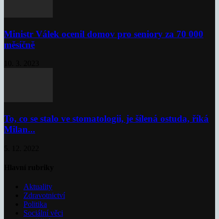
Ministr Válek ocenil domov pro seniory za 70 000
měsíčně
10. 3. 2023
To, co se stalo ve stomatologii, je šílená ostuda, říká
Milan...
5. 12. 2022
Hlavní rubriky
Aktuality
Zdravotnictví
Politika
Sociální věci