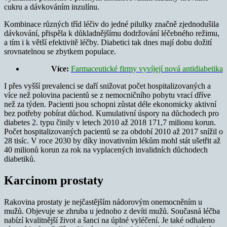
cukru a dávkováním inzulínu.
Kombinace různých tříd léčiv do jedné pilulky značně zjednodušila
dávkování, přispěla k důkladnějšímu dodržování léčebného režimu,
a tím i k větší efektivitě léčby. Diabetici tak dnes mají dobu dožití
srovnatelnou se zbytkem populace.
Více:
Farmaceutické firmy vyvíjejí nová antidiabetika
I přes vyšší prevalenci se daří snižovat počet hospitalizovaných a
více než polovina pacientů se z nemocničního pobytu vrací dříve
než za týden. Pacienti jsou schopni zůstat déle ekonomicky aktivní
bez potřeby pobírat důchod. Kumulativní úspory na důchodech pro
diabetes 2. typu činily v letech 2010 až 2018 171,7 milionu korun.
Počet hospitalizovaných pacientů se za období 2010 až 2017 snížil o
28 tisíc. V roce 2030 by díky inovativním lékům mohl stát ušetřit až
40 milionů korun za rok na vyplacených invalidních důchodech
diabetiků.
Karcinom prostaty
Rakovina prostaty je nejčastějším nádorovým onemocněním u
mužů. Objevuje se zhruba u jednoho z devíti mužů. Současná léčba
nabízí kvalitnější život a šanci na úplné vyléčení. Je také odhaleno