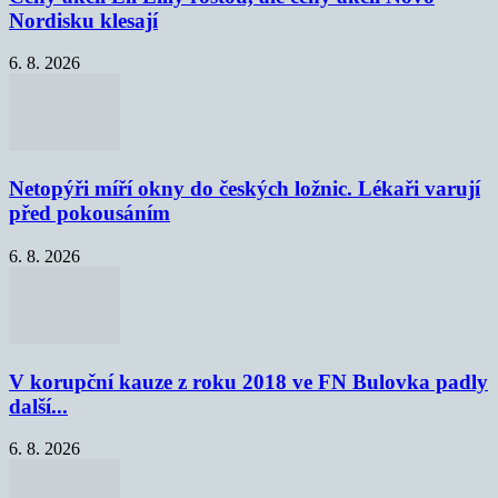
Nordisku klesají
6. 8. 2026
Netopýři míří okny do českých ložnic. Lékaři varují
před pokousáním
6. 8. 2026
V korupční kauze z roku 2018 ve FN Bulovka padly
další...
6. 8. 2026