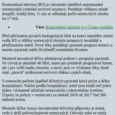
Roztroušená skleróza [RS] je chronické zánětlivé autoimunitní
onemocnění centrální nervové soustavy. Postihuje většinou mladé
dospělé, častěji ženy. U nás se odhaduje počet nemocných zhruba
na 17 tisíc.
Více:
Roztroušená skleróza je v Česku problém
Před příchodem prvních biologických léků na konci minulého století
vedla RS u většiny nemocných různým tempem k invaliditě a
předčasnému úmrtí. Nové léky pomáhají zpomalit progresi nemoci a
mnoho pacientů může žít [téměř] normálním životem.
Moderní inovativní léčiva představují průlom v prognóze pacientů.
Ve vývoji je aktuálně 40 léků, nejen pro primárně progresivní formu,
ale i pro vyšší stadia choroby, a navíc jsou ve výzkumu léky, které
mají „spravit“ poškozená nervová vlákna a jejich obaly.
S rostoucím počtem úspěšně léčených pacientů klesá počet a délka
hospitalizací. Nárůst podílu hospitalizací, které jsou kratší než jeden
týden, významně ulehčuje nemocnicím i zdravotnímu systému.
Úspory za pobyty v nemocnici za období 2010 až 2017 činí 560
milionů korun.
Přestože léčba vysoce inovativními léčivými přípravky je drahá,
vede k delší práceschopnosti nemocných. Odvody státu ze mzdy