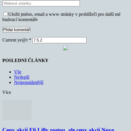
Uložit jméno, email a www stránky v prohlížeči pro další mé
budoucí komentáře
Current ye@r
*
POSLEDNÍ ČLÁNKY
Vše
Nejlepší
Nejpopulárnější
Více
Ceny akcií Eli Lilly rostou, ale ceny akcií Novo