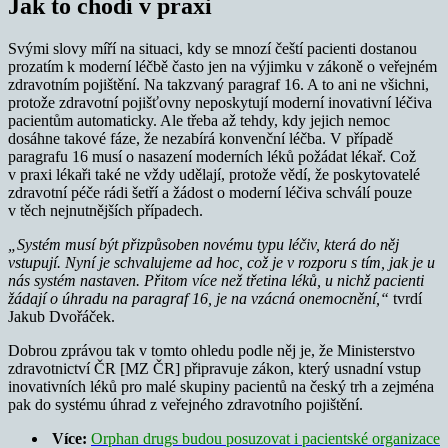
Jak to chodí v praxi
Svými slovy míří na situaci, kdy se mnozí čeští pacienti dostanou
prozatím k moderní léčbě často jen na výjimku v zákoně o veřejném
zdravotním pojištění. Na takzvaný paragraf 16. A to ani ne všichni,
protože zdravotní pojišťovny neposkytují moderní inovativní léčiva
pacientům automaticky. Ale třeba až tehdy, kdy jejich nemoc
dosáhne takové fáze, že nezabírá konvenční léčba. V případě
paragrafu 16 musí o nasazení moderních léků požádat lékař. Což
v praxi lékaři také ne vždy udělají, protože vědí, že poskytovatelé
zdravotní péče rádi šetří a žádost o moderní léčiva schválí pouze
v těch nejnutnějších případech.
„Systém musí být přizpůsoben novému typu léčiv, která do něj
vstupují. Nyní je schvalujeme ad hoc, což je v rozporu s tím, jak je u
nás systém nastaven. Přitom více než třetina léků, u nichž pacienti
žádají o úhradu na paragraf 16, je na vzácná onemocnění,“
tvrdí
Jakub Dvořáček.
Dobrou zprávou tak v tomto ohledu podle něj je, že Ministerstvo
zdravotnictví ČR [MZ ČR] připravuje zákon, který usnadní vstup
inovativních léků pro malé skupiny pacientů na český trh a zejména
pak do systému úhrad z veřejného zdravotního pojištění.
Více:
Orphan drugs budou posuzovat i pacientské organizace