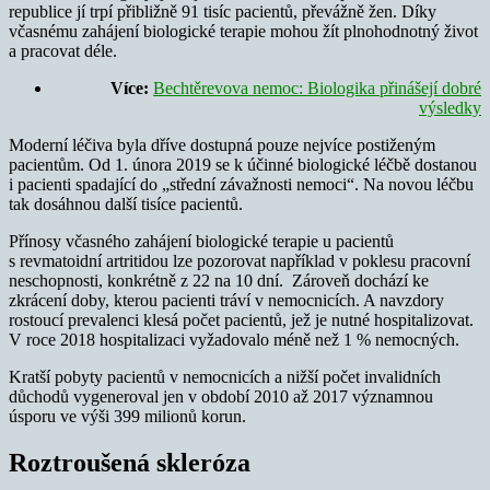
republice jí trpí přibližně 91 tisíc pacientů, převážně žen. Díky
včasnému zahájení biologické terapie mohou žít plnohodnotný život
a pracovat déle.
Více:
Bechtěrevova nemoc: Biologika přinášejí dobré
výsledky
Moderní léčiva byla dříve dostupná pouze nejvíce postiženým
pacientům. Od 1. února 2019 se k účinné biologické léčbě dostanou
i pacienti spadající do „střední závažnosti nemoci“. Na novou léčbu
tak dosáhnou další tisíce pacientů.
Přínosy včasného zahájení biologické terapie u pacientů
s revmatoidní artritidou lze pozorovat například v poklesu pracovní
neschopnosti, konkrétně z 22 na 10 dní. Zároveň dochází ke
zkrácení doby, kterou pacienti tráví v nemocnicích. A navzdory
rostoucí prevalenci klesá počet pacientů, jež je nutné hospitalizovat.
V roce 2018 hospitalizaci vyžadovalo méně než 1 % nemocných.
Kratší pobyty pacientů v nemocnicích a nižší počet invalidních
důchodů vygeneroval jen v období 2010 až 2017 významnou
úsporu ve výši 399 milionů korun.
Roztroušená skleróza