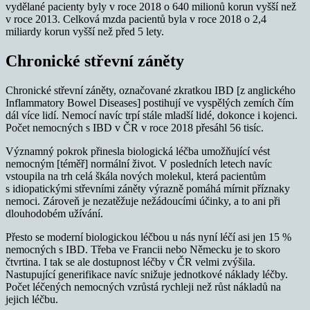
vydělané pacienty byly v roce 2018 o 640 milionů korun vyšší než
v roce 2013. Celková mzda pacientů byla v roce 2018 o 2,4
miliardy korun vyšší než před 5 lety.
Chronické střevní záněty
Chronické střevní záněty, označované zkratkou IBD [z anglického
Inflammatory Bowel Diseases] postihují ve vyspělých zemích čím
dál více lidí. Nemocí navíc trpí stále mladší lidé, dokonce i kojenci.
Počet nemocných s IBD v ČR v roce 2018 přesáhl 56 tisíc.
Významný pokrok přinesla biologická léčba umožňující vést
nemocným [téměř] normální život. V posledních letech navíc
vstoupila na trh celá škála nových molekul, která pacientům
s idiopatickými střevními záněty výrazně pomáhá mírnit příznaky
nemoci. Zároveň je nezatěžuje nežádoucími účinky, a to ani při
dlouhodobém užívání.
Přesto se moderní biologickou léčbou u nás nyní léčí asi jen 15 %
nemocných s IBD. Třeba ve Francii nebo Německu je to skoro
čtvrtina. I tak se ale dostupnost léčby v ČR velmi zvýšila.
Nastupující generifikace navíc snižuje jednotkové náklady léčby.
Počet léčených nemocných vzrůstá rychleji než růst nákladů na
jejich léčbu.