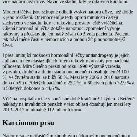
více nádorů než dříve. Navíc ve stadiu, kdy je rakovina kurabilní.
Moderní léčiva jsou schopné odhalit výskyt nádoru dříve, než dojde
k jeho rozšíření. Onemocnění je tedy oproti minulosti častěji
zachyceno ve stadiu, kdy je rakovina prostaty ještě vyléčitelná.
Cílená hormonální léčba dokáže napomoci zpomalení vývoje
rakoviny a představuje jen malý zásah do života pacienta. Pacienti
tak tráví méně času v nemocnicích a mohou žít plnohodnotnější
život.
I přes limitující možnosti hormonální léčby antiandrogeny je jejich
aplikace u nemetastazujících forem rakoviny prostaty pro pacienta
přínosem. Míra 5letého přežití od roku 1990 výrazně vzrostla,
v prvním, druhém a třetím stadiu onemocnění dosahuje téměř 100
%, ve čtvrtém stadiu se blíží 50 %. Mezi lety 2006 a 2016 narostla
doba dožití u 70letých pacientů o 25,1 %, u 60letých pak o 32,9 % a
u 50letých dokonce o 44,6 %.
Většina hospitalizací je v současné době kratší než 1 týden. Ušetřené
náklady na invalidních penzích v této oblasti dosahují jen mezi lety
2013–2017 minimálně 112 milionů korun.
Karcionom prsu
Nádor prsu je nejčastějším zhoubným nádorovým onemocněním u