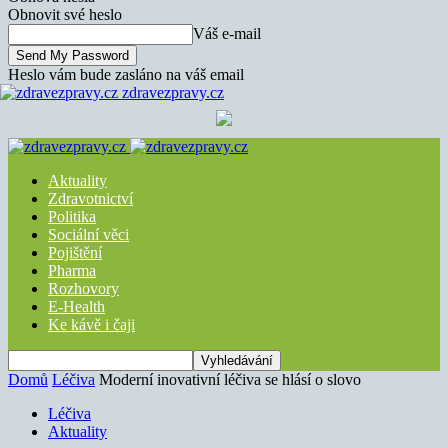
Obnovit své heslo
Váš e-mail
Heslo vám bude zasláno na váš email
zdravezpravy.cz
Aktuality
Zdravotnictví
Politika
Sociální věci
Pojištění
Pharma
Rozhovory
E-Health
Ke kávě i čaji
Domů
Léčiva
Moderní inovativní léčiva se hlásí o slovo
Léčiva
Aktuality