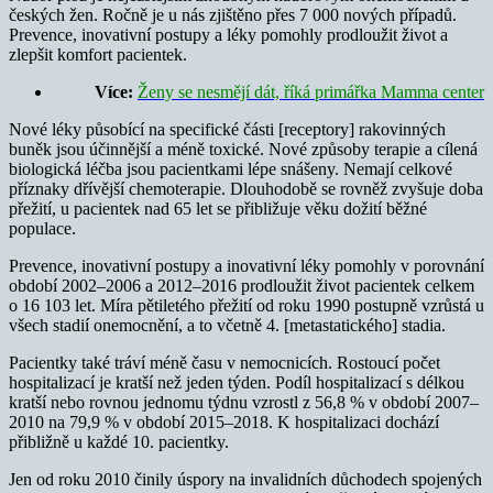
českých žen. Ročně je u nás zjištěno přes 7 000 nových případů.
Prevence, inovativní postupy a léky pomohly prodloužit život a
zlepšit komfort pacientek.
Více:
Ženy se nesmějí dát, říká primářka Mamma center
Nové léky působící na specifické části [receptory] rakovinných
buněk jsou účinnější a méně toxické. Nové způsoby terapie a cílená
biologická léčba jsou pacientkami lépe snášeny. Nemají celkové
příznaky dřívější chemoterapie. Dlouhodobě se rovněž zvyšuje doba
přežití, u pacientek nad 65 let se přibližuje věku dožití běžné
populace.
Prevence, inovativní postupy a inovativní léky pomohly v porovnání
období 2002–2006 a 2012–2016 prodloužit život pacientek celkem
o 16 103 let. Míra pětiletého přežití od roku 1990 postupně vzrůstá u
všech stadií onemocnění, a to včetně 4. [metastatického] stadia.
Pacientky také tráví méně času v nemocnicích. Rostoucí počet
hospitalizací je kratší než jeden týden. Podíl hospitalizací s délkou
kratší nebo rovnou jednomu týdnu vzrostl z 56,8 % v období 2007–
2010 na 79,9 % v období 2015–2018. K hospitalizaci dochází
přibližně u každé 10. pacientky.
Jen od roku 2010 činily úspory na invalidních důchodech spojených