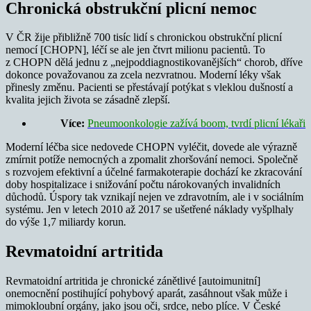
Chronická obstrukční plicní nemoc
V ČR žije přibližně 700 tisíc lidí s chronickou obstrukční plicní
nemocí [CHOPN], léčí se ale jen čtvrt milionu pacientů. To
z CHOPN dělá jednu z „nejpoddiagnostikovanějších“ chorob, dříve
dokonce považovanou za zcela nezvratnou. Moderní léky však
přinesly změnu. Pacienti se přestávají potýkat s vleklou dušností a
kvalita jejich života se zásadně zlepší.
Více:
Pneumoonkologie zažívá boom, tvrdí plicní lékaři
Moderní léčba sice nedovede CHOPN vyléčit, dovede ale výrazně
zmírnit potíže nemocných a zpomalit zhoršování nemoci. Společně
s rozvojem efektivní a účelné farmakoterapie dochází ke zkracování
doby hospitalizace i snižování počtu nárokovaných invalidních
důchodů. Úspory tak vznikají nejen ve zdravotním, ale i v sociálním
systému. Jen v letech 2010 až 2017 se ušetřené náklady vyšplhaly
do výše 1,7 miliardy korun
.
Revmatoidní artritida
Revmatoidní artritida je chronické zánětlivé [autoimunitní]
onemocnění postihující pohybový aparát, zasáhnout však může i
mimokloubní orgány, jako jsou oči, srdce, nebo plíce. V České