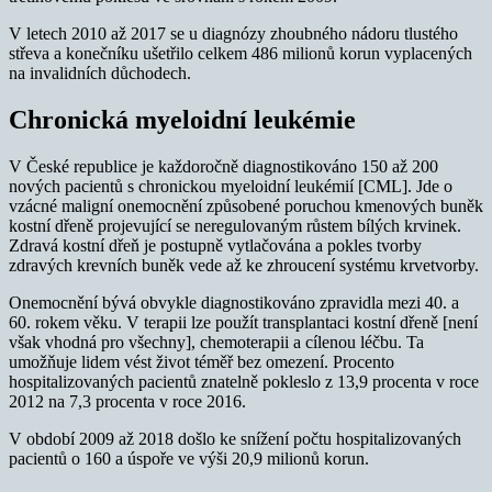
V letech 2010 až 2017 se u diagnózy zhoubného nádoru tlustého
střeva a konečníku ušetřilo celkem 486 milionů korun vyplacených
na invalidních důchodech.
Chronická myeloidní leukémie
V České republice je každoročně diagnostikováno 150 až 200
nových pacientů s chronickou myeloidní leukémií [CML]. Jde o
vzácné maligní onemocnění způsobené poruchou kmenových buněk
kostní dřeně projevující se neregulovaným růstem bílých krvinek.
Zdravá kostní dřeň je postupně vytlačována a pokles tvorby
zdravých krevních buněk vede až ke zhroucení systému krvetvorby.
Onemocnění bývá obvykle diagnostikováno zpravidla mezi 40. a
60. rokem věku. V terapii lze použít transplantaci kostní dřeně [není
však vhodná pro všechny], chemoterapii a cílenou léčbu. Ta
umožňuje lidem vést život téměř bez omezení. Procento
hospitalizovaných pacientů znatelně pokleslo z 13,9 procenta v roce
2012 na 7,3 procenta v roce 2016.
V období 2009 až 2018 došlo ke snížení počtu hospitalizovaných
pacientů o 160 a úspoře ve výši 20,9 milionů korun.