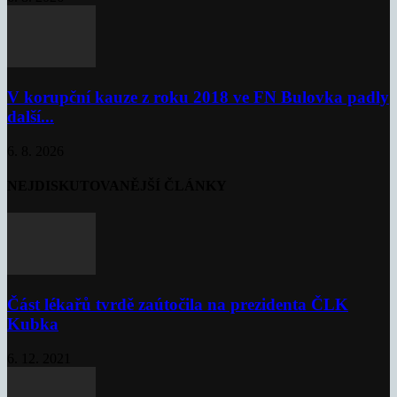
V korupční kauze z roku 2018 ve FN Bulovka padly
další...
6. 8. 2026
NEJDISKUTOVANĚJŠÍ ČLÁNKY
Část lékařů tvrdě zaútočila na prezidenta ČLK
Kubka
6. 12. 2021