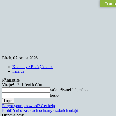
Trans
Pátek, 07. srpna 2026
Kontakty / Etický kodex
Inzerce
Přihlásit se
Vítejte! přihlášení k účtu
vaše uživatelské jméno
heslo
Forgot your password? Get help
Prohlášení o zásadách ochrany osobních údajů
Obnova hesla