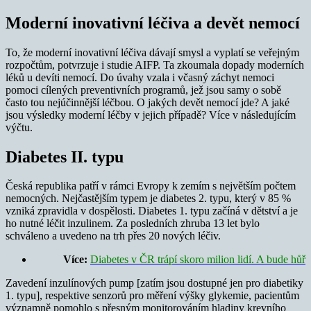
Moderní inovativní léčiva a devět nemocí
To, že moderní inovativní léčiva dávají smysl a vyplatí se veřejným
rozpočtům, potvrzuje i studie AIFP. Ta zkoumala dopady moderních
léků u devíti nemocí. Do úvahy vzala i včasný záchyt nemoci
pomoci cílených preventivních programů, jež jsou samy o sobě
často tou nejúčinnější léčbou. O jakých devět nemocí jde? A jaké
jsou výsledky moderní léčby v jejich případě? Více v následujícím
výčtu.
Diabetes II. typu
Česká republika patří v rámci Evropy k zemím s největším počtem
nemocných. Nejčastějším typem je diabetes 2. typu, který v 85 %
vzniká zpravidla v dospělosti. Diabetes 1. typu začíná v dětství a je
ho nutné léčit inzulinem. Za posledních zhruba 13 let bylo
schváleno a uvedeno na trh přes 20 nových léčiv.
Více:
Diabetes v ČR trápí skoro milion lidí. A bude hůř
Zavedení inzulínových pump [zatím jsou dostupné jen pro diabetiky
1. typu], respektive senzorů pro měření výšky glykemie, pacientům
významně pomohlo s přesným monitorováním hladiny krevního