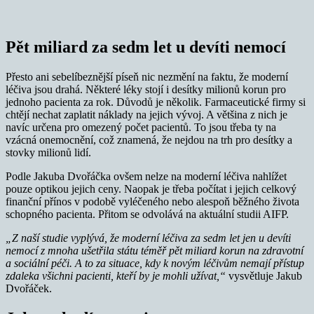
Pět miliard za sedm let u devíti nemocí
Přesto ani sebelíbeznější píseň nic nezmění na faktu, že moderní
léčiva jsou drahá. Některé léky stojí i desítky milionů korun pro
jednoho pacienta za rok. Důvodů je několik. Farmaceutické firmy si
chtějí nechat zaplatit náklady na jejich vývoj. A většina z nich je
navíc určena pro omezený počet pacientů. To jsou třeba ty na
vzácná onemocnění, což znamená, že nejdou na trh pro desítky a
stovky milionů lidí.
Podle Jakuba Dvořáčka ovšem nelze na moderní léčiva nahlížet
pouze optikou jejich ceny. Naopak je třeba počítat i jejich celkový
finanční přínos v podobě vyléčeného nebo alespoň běžného života
schopného pacienta. Přitom se odvolává na aktuální studii AIFP.
„Z naší studie vyplývá, že moderní léčiva za sedm let jen u devíti
nemocí z mnoha ušetřila státu téměř pět miliard korun na zdravotní
a sociální péči. A to za situace, kdy k novým léčivům nemají přístup
zdaleka všichni pacienti, kteří by je mohli užívat,“
vysvětluje Jakub
Dvořáček.