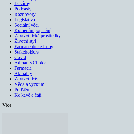
Lékárny
Podcasty
Rozhovory
Legislativa
Sociální věci
Komerční pojištění
Zdravotnické prostředky
Životní styl
Farmaceutické firmy
Stakeholders
Covid
Adman´s Choice
Farmacie
Aktuality
Zdravotnictví
Věda a výzkum
Pojištění
Ke kávě a čaji
Více