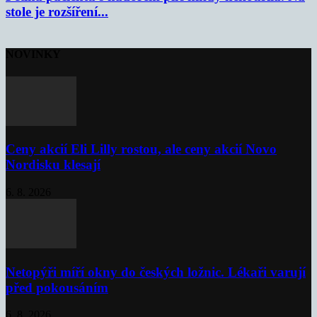
stole je rozšíření...
NOVINKY
Ceny akcií Eli Lilly rostou, ale ceny akcií Novo
Nordisku klesají
6. 8. 2026
Netopýři míří okny do českých ložnic. Lékaři varují
před pokousáním
6. 8. 2026