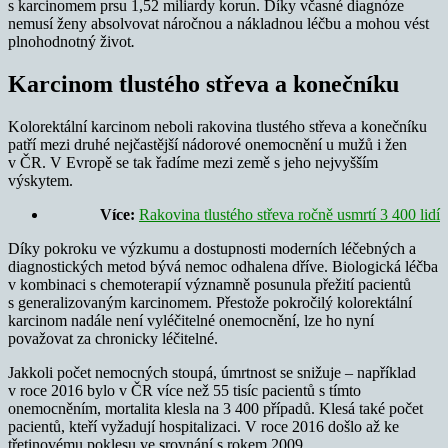
s karcinomem prsu 1,52 miliardy korun. Díky včasné diagnóze
nemusí ženy absolvovat náročnou a nákladnou léčbu a mohou vést
plnohodnotný život
.
Karcinom tlustého střeva a konečníku
Kolorektální karcinom neboli rakovina tlustého střeva a konečníku
patří mezi druhé nejčastější nádorové onemocnění u mužů i žen
v ČR. V Evropě se tak řadíme mezi země s jeho nejvyšším
výskytem.
Více:
Rakovina tlustého střeva ročně usmrtí 3 400 lidí
Díky pokroku ve výzkumu a dostupnosti moderních léčebných a
diagnostických metod bývá nemoc odhalena dříve. Biologická léčba
v kombinaci s chemoterapií významně posunula přežití pacientů
s generalizovaným karcinomem. Přestože pokročilý kolorektální
karcinom nadále není vyléčitelné onemocnění, lze ho nyní
považovat za chronicky léčitelné.
Jakkoli počet nemocných stoupá, úmrtnost se snižuje – například
v roce 2016 bylo v ČR více než 55 tisíc pacientů s tímto
onemocněním, mortalita klesla na 3 400 případů. Klesá také počet
pacientů, kteří vyžadují hospitalizaci. V roce 2016 došlo až ke
třetinovému poklesu ve srovnání s rokem 2009.