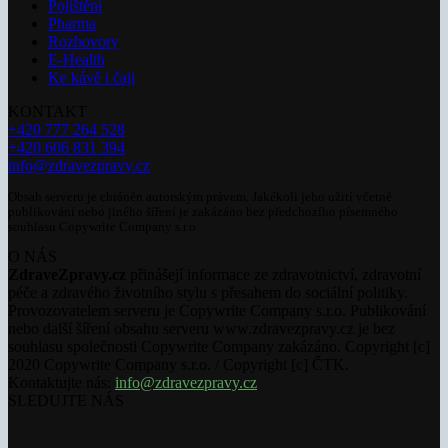
Pojištění
Pharma
Rozhovory
E-Health
Ke kávě i čaji
KONTAKT
+420 777 264 528
+420 606 831 394
info@zdravezpravy.cz
Obsah serveru je chráněn autorským právem. Jakékoli jeho užití včetně
publikování nebo jiného šíření je zakázáno bez předchozího písemného
souhlasu Copywrite Company s.r.o.
O NÁS
ZdraveZpravy.cz
přinášejí informace ze zdravotnictví, zdravotní
péče a zdravého životního stylu s přesahem do sociální politiky.
Provozovatelem serveru je Copywrite Company s.r.o. Publikování
nebo další šíření obsahu serveru www.zdravezpravy.cz je bez
souhlasu společnosti Copywrite Company zakázáno. Copyright [c]
2020 Copywrite Company s.r.o. / Copyright [c] ČTK.
Kontaktujte nás:
info@zdravezpravy.cz
SLEDUJTE NÁS