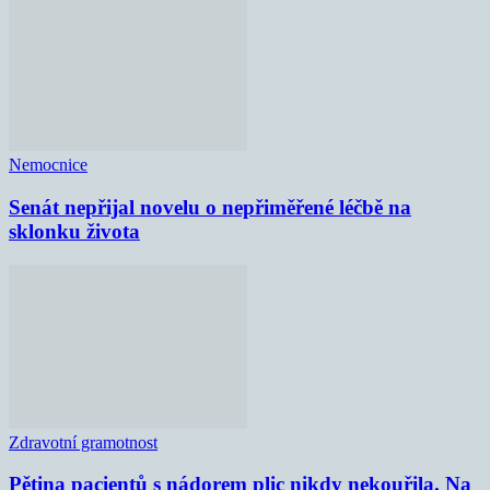
Nemocnice
Senát nepřijal novelu o nepřiměřené léčbě na
sklonku života
Zdravotní gramotnost
Pětina pacientů s nádorem plic nikdy nekouřila. Na