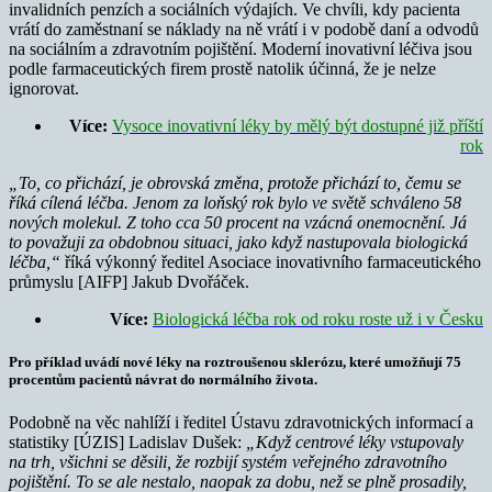
invalidních penzích a sociálních výdajích. Ve chvíli, kdy pacienta
vrátí do zaměstnaní se náklady na ně vrátí i v podobě daní a odvodů
na sociálním a zdravotním pojištění. Moderní inovativní léčiva jsou
podle farmaceutických firem prostě natolik účinná, že je nelze
ignorovat.
Více:
Vysoce inovativní léky by mělý být dostupné již příští
rok
„To, co přichází, je obrovská změna, protože přichází to, čemu se
říká cílená léčba. Jenom za loňský rok bylo ve světě schváleno 58
nových molekul. Z toho cca 50 procent na vzácná onemocnění. Já
to považuji za obdobnou situaci, jako když nastupovala biologická
léčba,“
říká výkonný ředitel Asociace inovativního farmaceutického
průmyslu [AIFP] Jakub Dvořáček.
Více:
Biologická léčba rok od roku roste už i v Česku
Pro příklad uvádí nové léky na roztroušenou sklerózu, které umožňují 75
procentům pacientů návrat do normálního života.
Podobně na věc nahlíží i ředitel Ústavu zdravotnických informací a
statistiky [ÚZIS] Ladislav Dušek:
„Když centrové léky vstupovaly
na trh, všichni se děsili, že rozbijí systém veřejného zdravotního
pojištění. To se ale nestalo, naopak za dobu, než se plně prosadily,