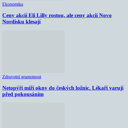
Ekonomika
Ceny akcií Eli Lilly rostou, ale ceny akcií Novo
Nordisku klesají
Zdravotní gramotnost
Netopýři míří okny do českých ložnic. Lékaři varují
před pokousáním