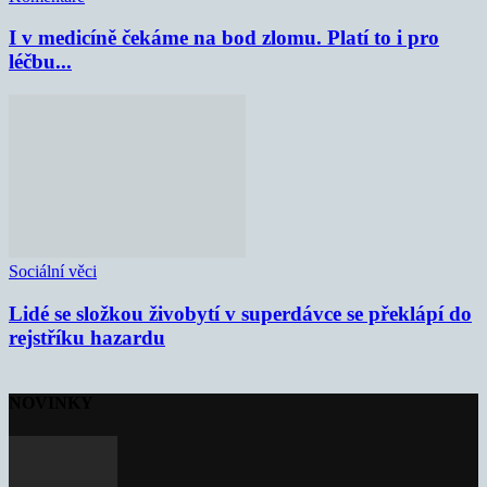
I v medicíně čekáme na bod zlomu. Platí to i pro
léčbu...
Sociální věci
Lidé se složkou živobytí v superdávce se překlápí do
rejstříku hazardu
NOVINKY