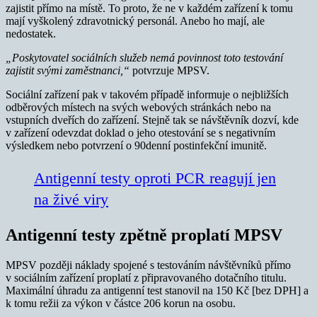
zajistit přímo na místě. To proto, že ne v každém zařízení k tomu
mají vyškolený zdravotnický personál. Anebo ho mají, ale
nedostatek.
„Poskytovatel sociálních služeb nemá povinnost toto testování
zajistit svými zaměstnanci,“
potvrzuje MPSV.
Sociální zařízení pak v takovém případě informuje o nejbližších
odběrových místech na svých webových stránkách nebo na
vstupních dveřích do zařízení. Stejně tak se návštěvník dozví, kde
v zařízení odevzdat doklad o jeho otestování se s negativním
výsledkem nebo potvrzení o 90denní postinfekční imunitě.
Antigenní testy oproti PCR reagují jen
na živé viry
Antigenní testy zpětně proplatí MPSV
MPSV později náklady spojené s testováním návštěvníků přímo
v sociálním zařízení proplatí z připravovaného dotačního titulu.
Maximální úhradu za antigenní test stanovil na 150 Kč [bez DPH] a
k tomu režii za výkon v částce 206 korun na osobu.