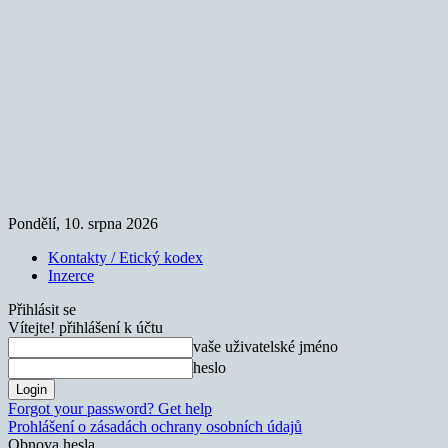
Pondělí, 10. srpna 2026
Kontakty / Etický kodex
Inzerce
Přihlásit se
Vítejte! přihlášení k účtu
vaše uživatelské jméno
heslo
Forgot your password? Get help
Prohlášení o zásadách ochrany osobních údajů
Obnova hesla