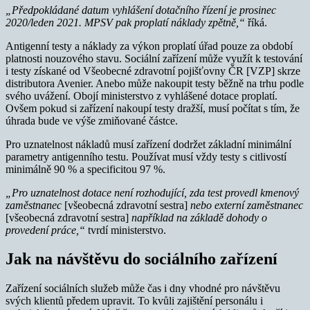
„Předpokládané datum vyhlášení dotačního řízení je prosinec
2020/leden 2021. MPSV pak proplatí náklady zpětně,“
říká.
Antigenní testy a náklady za výkon proplatí úřad pouze za období
platnosti nouzového stavu. Sociální zařízení může využít k testování
i testy získané od Všeobecné zdravotní pojišťovny ČR [VZP] skrze
distributora Avenier. Anebo může nakoupit testy běžně na trhu podle
svého uvážení. Obojí ministerstvo z vyhlášené dotace proplatí.
Ovšem pokud si zařízení nakoupí testy dražší, musí počítat s tím, že
úhrada bude ve výše zmiňované částce.
Pro uznatelnost nákladů musí zařízení dodržet základní minimální
parametry antigenního testu. Používat musí vždy testy s citlivostí
minimálně 90 % a specificitou 97 %.
„Pro uznatelnost dotace není rozhodující, zda test provedl kmenový
zaměstnanec
[všeobecná zdravotní sestra]
nebo externí zaměstnanec
[všeobecná zdravotní sestra]
například na základě dohody o
provedení práce,“
tvrdí ministerstvo.
Jak na návštěvu do sociálního zařízení
Zařízení sociálních služeb může čas i dny vhodné pro návštěvu
svých klientů předem upravit. To kvůli zajištění personálu i