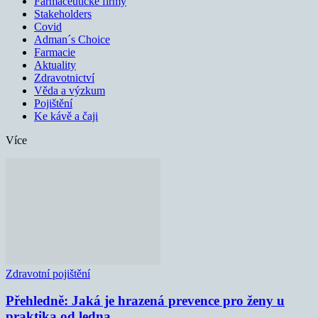
Farmaceutické firmy
Stakeholders
Covid
Adman´s Choice
Farmacie
Aktuality
Zdravotnictví
Věda a výzkum
Pojištění
Ke kávě a čaji
Více
Zdravotní pojištění
Přehledně: Jaká je hrazená prevence pro ženy u
praktika od ledna...