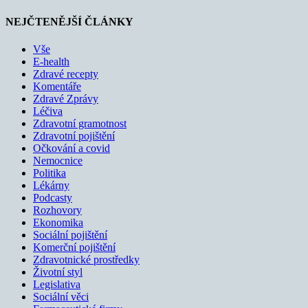
NEJČTENĚJŠÍ ČLÁNKY
Vše
E-health
Zdravé recepty
Komentáře
Zdravé Zprávy
Léčiva
Zdravotní gramotnost
Zdravotní pojištění
Očkování a covid
Nemocnice
Politika
Lékárny
Podcasty
Rozhovory
Ekonomika
Sociální pojištění
Komerční pojištění
Zdravotnické prostředky
Životní styl
Legislativa
Sociální věci