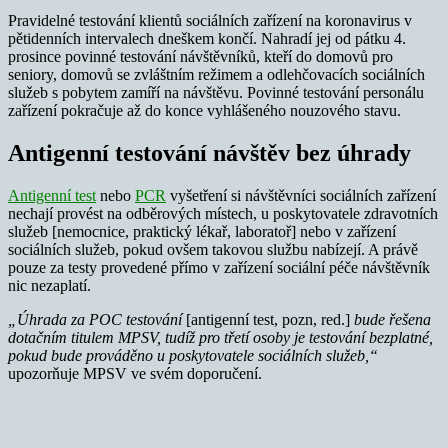
Pravidelné testování klientů sociálních zařízení na koronavirus v
pětidenních intervalech dneškem končí. Nahradí jej od pátku 4.
prosince povinné testování návštěvníků, kteří do domovů pro
seniory, domovů se zvláštním režimem a odlehčovacích sociálních
služeb s pobytem zamíří na návštěvu. Povinné testování personálu
zařízení pokračuje až do konce vyhlášeného nouzového stavu.
Antigenní testování návštěv bez úhrady
Antigenní test
nebo
PCR
vyšetření si návštěvníci sociálních zařízení
nechají provést na odběrových místech, u poskytovatele zdravotních
služeb [nemocnice, praktický lékař, laboratoř] nebo v zařízení
sociálních služeb, pokud ovšem takovou službu nabízejí. A právě
pouze za testy provedené přímo v zařízení sociální péče návštěvník
nic nezaplatí.
„Úhrada za POC testování
[antigenní test, pozn, red.]
bude řešena
dotačním titulem MPSV, tudíž pro třetí osoby je testování bezplatné,
pokud bude prováděno u poskytovatele sociálních služeb,“
upozorňuje MPSV ve svém doporučení.