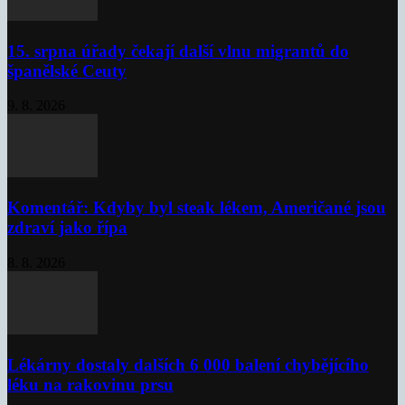
15. srpna úřady čekají další vlnu migrantů do
španělské Ceuty
9. 8. 2026
Komentář: Kdyby byl steak lékem, Američané jsou
zdraví jako řípa
8. 8. 2026
Lékárny dostaly dalších 6 000 balení chybějícího
léku na rakovinu prsu