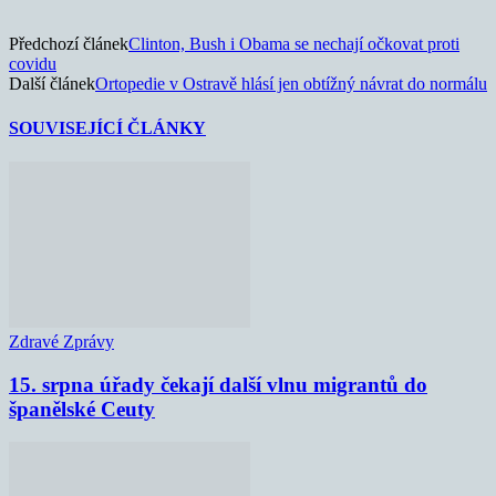
Předchozí článek
Clinton, Bush i Obama se nechají očkovat proti
covidu
Další článek
Ortopedie v Ostravě hlásí jen obtížný návrat do normálu
SOUVISEJÍCÍ ČLÁNKY
Zdravé Zprávy
15. srpna úřady čekají další vlnu migrantů do
španělské Ceuty