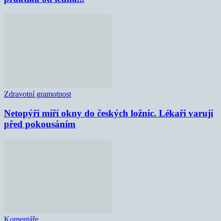
Zdravotní gramotnost
Netopýři míří okny do českých ložnic. Lékaři varují
před pokousáním
Komentáře