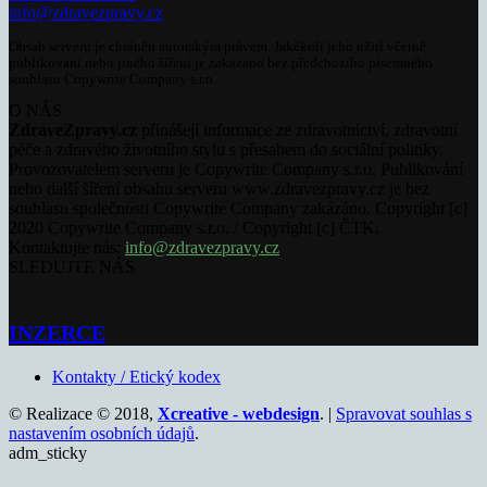
info@zdravezpravy.cz
Obsah serveru je chráněn autorským právem. Jakékoli jeho užití včetně
publikování nebo jiného šíření je zakázáno bez předchozího písemného
souhlasu Copywrite Company s.r.o.
O NÁS
ZdraveZpravy.cz
přinášejí informace ze zdravotnictví, zdravotní
péče a zdravého životního stylu s přesahem do sociální politiky.
Provozovatelem serveru je Copywrite Company s.r.o. Publikování
nebo další šíření obsahu serveru www.zdravezpravy.cz je bez
souhlasu společnosti Copywrite Company zakázáno. Copyright [c]
2020 Copywrite Company s.r.o. / Copyright [c] ČTK.
Kontaktujte nás:
info@zdravezpravy.cz
SLEDUJTE NÁS
INZERCE
Kontakty / Etický kodex
© Realizace © 2018,
Xcreative - webdesign
. |
Spravovat souhlas s
nastavením osobních údajů
.
adm_sticky