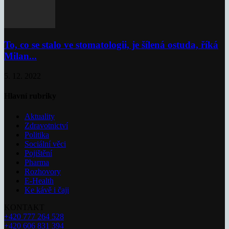
To, co se stalo ve stomatologii, je šílená ostuda, říká
Milan...
5. 12. 2022
Hlavní rubriky
Aktuality
Zdravotnictví
Politika
Sociální věci
Pojištění
Pharma
Rozhovory
E-Health
Ke kávě i čaji
KONTAKT
+420 777 264 528
+420 606 831 394