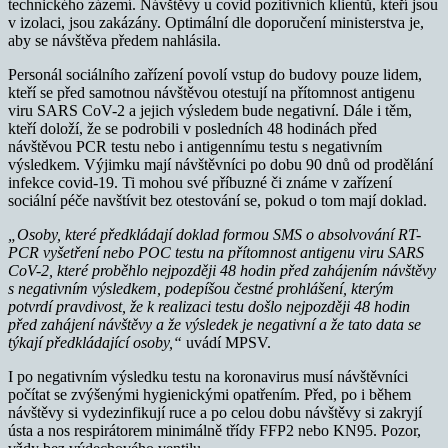
technického zázemí. Návštěvy u covid pozitivních klientů, kteří jsou
v izolaci, jsou zakázány. Optimální dle doporučení ministerstva je,
aby se návštěva předem nahlásila.
Personál sociálního zařízení povolí vstup do budovy pouze lidem,
kteří se před samotnou návštěvou otestují na přítomnost antigenu
viru SARS CoV-2 a jejich výsledem bude negativní. Dále i těm,
kteří doloží, že se podrobili v posledních 48 hodinách před
návštěvou PCR testu nebo i antigennímu testu s negativním
výsledkem. Výjimku mají návštěvníci po dobu 90 dnů od prodělání
infekce covid-19. Ti mohou své příbuzné či známe v zařízení
sociální péče navštívit bez otestování se, pokud o tom mají doklad.
„Osoby, které předkládají doklad formou SMS o absolvování RT-
PCR vyšetření nebo POC testu na přítomnost antigenu viru SARS
CoV-2, které proběhlo nejpozději 48 hodin před zahájením návštěvy
s negativním výsledkem, podepíšou čestné prohlášení, kterým
potvrdí pravdivost, že k realizaci testu došlo nejpozději 48 hodin
před zahájení návštěvy a že výsledek je negativní a že tato data se
týkají předkládající osoby,“
uvádí MPSV.
I po negativním výsledku testu na koronavirus musí návštěvníci
počítat se zvýšenými hygienickými opatřením. Před, po i během
návštěvy si vydezinfikují ruce a po celou dobu návštěvy si zakryjí
ústa a nos respirátorem minimálně třídy FFP2 nebo KN95. Pozor,