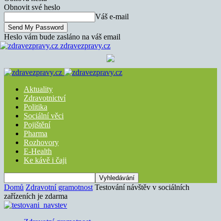
Obnovit své heslo
Váš e-mail
Heslo vám bude zasláno na váš email
zdravezpravy.cz
Aktuality
Zdravotnictví
Politika
Sociální věci
Pojištění
Pharma
Rozhovory
E-Health
Ke kávě i čaji
Domů
Zdravotní gramotnost
Testování návštěv v sociálních
zařízeních je zdarma