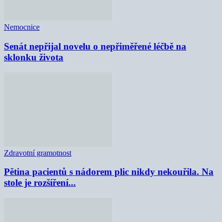
Nemocnice
Senát nepřijal novelu o nepřiměřené léčbě na
sklonku života
Zdravotní gramotnost
Pětina pacientů s nádorem plic nikdy nekouřila. Na
stole je rozšíření...