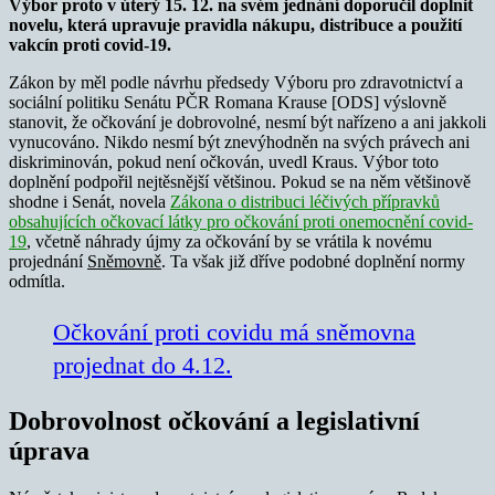
Výbor proto v úterý 15. 12. na svém jednání doporučil doplnit
novelu, která upravuje pravidla nákupu, distribuce a použití
vakcín proti covid-19.
Zákon by měl podle návrhu předsedy Výboru pro zdravotnictví a
sociální politiku Senátu PČR Romana Krause [ODS] výslovně
stanovit, že očkování je dobrovolné, nesmí být nařízeno a ani jakkoli
vynucováno. Nikdo nesmí být znevýhodněn na svých právech ani
diskriminován, pokud není očkován, uvedl Kraus. Výbor toto
doplnění podpořil nejtěsnější většinou. Pokud se na něm většinově
shodne i Senát, novela
Zákona o distribuci léčivých přípravků
obsahujících očkovací látky pro očkování proti onemocnění covid-
19
, včetně náhrady újmy za očkování by se vrátila k novému
projednání
Sněmovně
. Ta však již dříve podobné doplnění normy
odmítla.
Očkování proti covidu má sněmovna
projednat do 4.12.
Dobrovolnost očkování a legislativní
úprava