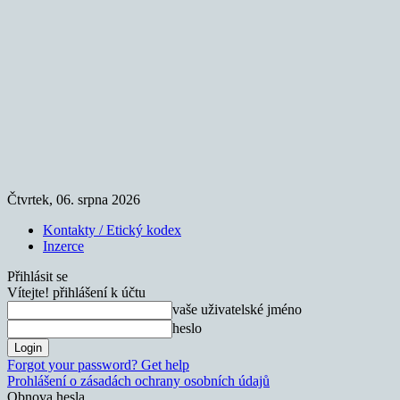
Čtvrtek, 06. srpna 2026
Kontakty / Etický kodex
Inzerce
Přihlásit se
Vítejte! přihlášení k účtu
vaše uživatelské jméno
heslo
Forgot your password? Get help
Prohlášení o zásadách ochrany osobních údajů
Obnova hesla