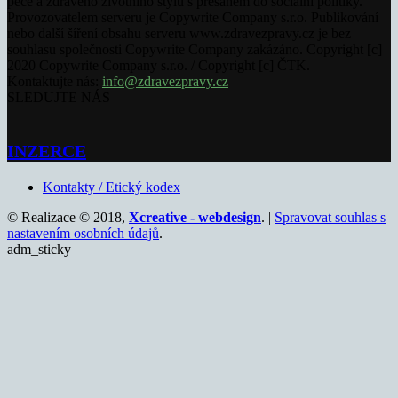
péče a zdravého životního stylu s přesahem do sociální politiky.
Provozovatelem serveru je Copywrite Company s.r.o. Publikování
nebo další šíření obsahu serveru www.zdravezpravy.cz je bez
souhlasu společnosti Copywrite Company zakázáno. Copyright [c]
2020 Copywrite Company s.r.o. / Copyright [c] ČTK.
Kontaktujte nás:
info@zdravezpravy.cz
SLEDUJTE NÁS
INZERCE
Kontakty / Etický kodex
© Realizace © 2018,
Xcreative - webdesign
. |
Spravovat souhlas s
nastavením osobních údajů
.
adm_sticky