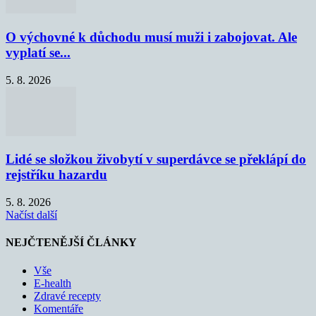
O výchovné k důchodu musí muži i zabojovat. Ale
vyplatí se...
5. 8. 2026
Lidé se složkou živobytí v superdávce se překlápí do
rejstříku hazardu
5. 8. 2026
Načíst další
NEJČTENĚJŠÍ ČLÁNKY
Vše
E-health
Zdravé recepty
Komentáře