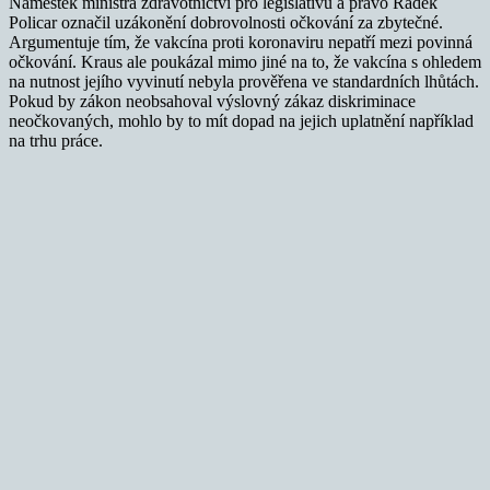
Náměstek ministra zdravotnictví pro legislativu a právo Radek
Policar označil uzákonění dobrovolnosti očkování za zbytečné.
Argumentuje tím, že vakcína proti koronaviru nepatří mezi povinná
očkování. Kraus ale poukázal mimo jiné na to, že vakcína s ohledem
na nutnost jejího vyvinutí nebyla prověřena ve standardních lhůtách.
Pokud by zákon neobsahoval výslovný zákaz diskriminace
neočkovaných, mohlo by to mít dopad na jejich uplatnění například
na trhu práce.