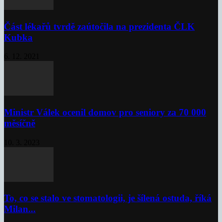
Část lékařů tvrdě zaútočila na prezidenta ČLK
Kubka
6. 12. 2021
Ministr Válek ocenil domov pro seniory za 70 000
měsíčně
10. 3. 2023
To, co se stalo ve stomatologii, je šílená ostuda, říká
Milan...