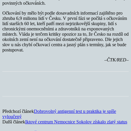
povinných očkováních.
Očkování by mělo být podle dosavadních informací zajištěno pro
zhruba 6,9 milionu lidí v Česku. V první fázi se počítá s očkováním
lidí starších 60 let, kteří patří mezi nejrizikovější skupiny, lidí s
chronickými onemocněními a zdravotníků na exponovaných
místech. Vláda je terčem kritiky opozice za to, že Česko na rozdíl od
okolních zemí není na očkování dostatečně připraveno. Dle jejich
slov u nás chybí očkovací centra a jasný plán s termíny, jak se bude
postupovat.
–ČTK/RED–
Předchozí článek
Dobrovolný antigenní test u praktika je spíše
vyloučený
Další článek
Iktové centrum Nemocnice Sokolov získalo zlatý status