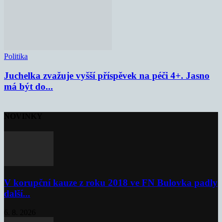
Politika
Juchelka zvažuje vyšší příspěvek na péči 4+. Jasno
má být do...
NOVINKY
V korupční kauze z roku 2018 ve FN Bulovka padly
další...
6. 8. 2026