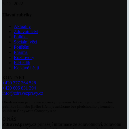
5. 12. 2022
Hlavní rubriky
Aktuality
Zdravotnictví
Politika
Sociální věci
Pojištění
Pharma
Rozhovory
E-Health
Ke kávě i čaji
KONTAKT
+420 777 264 528
+420 606 831 394
info@zdravezpravy.cz
Obsah serveru je chráněn autorským právem. Jakékoli jeho užití včetně
publikování nebo jiného šíření je zakázáno bez předchozího písemného
souhlasu Copywrite Company s.r.o.
O NÁS
ZdraveZpravy.cz
přinášejí informace ze zdravotnictví, zdravotní