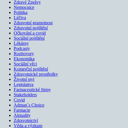
Zdravé Zprávy
Nemocnice
Politika
Léčiva
Zdravotní gramotnost
Zdravotní pojištění
Očkování a covid
Sociální pojištění
Lékárny
Podcasty
Rozhovory
Ekonomika
Sociální věci
Komerční pojištění
Zdravotnické prostředky
Životní styl
Legislativa
Farmaceutické firmy
Stakeholders
Covid
Adman´s Choice
Farmacie
Aktuality
Zdravotnictví
Věda a výzkum