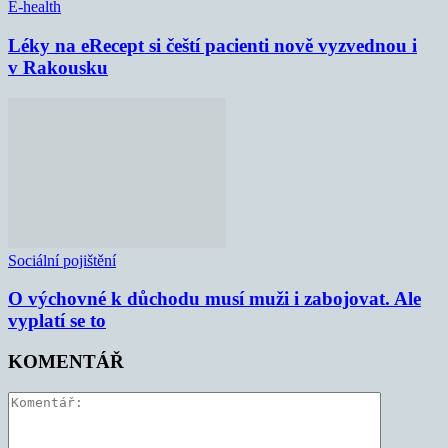
E-health
Léky na eRecept si čeští pacienti nově vyzvednou i
v Rakousku
Sociální pojištění
O výchovné k důchodu musí muži i zabojovat. Ale
vyplatí se to
KOMENTÁŘ