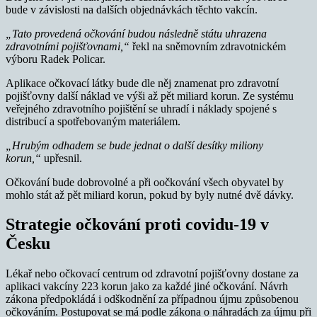
bude v závislosti na dalších objednávkách těchto vakcín.
„Tato provedená očkování budou následně státu uhrazena
zdravotními pojišťovnami,“
řekl na sněmovním zdravotnickém
výboru Radek Policar.
Aplikace očkovací látky bude dle něj znamenat pro zdravotní
pojišťovny další náklad ve výši až pět miliard korun. Ze systému
veřejného zdravotního pojištění se uhradí i náklady spojené s
distribucí a spotřebovaným materiálem.
„Hrubým odhadem se bude jednat o další desítky miliony
korun,“
upřesnil.
Očkování bude dobrovolné a při oočkování všech obyvatel by
mohlo stát až pět miliard korun, pokud by byly nutné dvě dávky.
Strategie očkování proti covidu-19 v
Česku
Lékař nebo očkovací centrum od zdravotní pojišťovny dostane za
aplikaci vakcíny 223 korun jako za každé jiné očkování. Návrh
zákona předpokládá i odškodnění za případnou újmu způsobenou
očkováním. Postupovat se má podle zákona o náhradách za újmu při