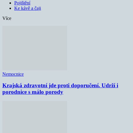
Pojištění
Ke kávě a čaji
Více
Nemocnice
Krajská zdravotní jde proti doporučení. Udrží i
porodnice s málo porody