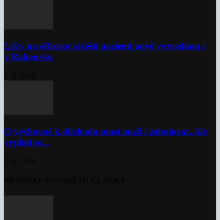
Léky na eRecept si čeští pacienti nově vyzvednou i
v Rakousku
5. 8. 2026
O výchovné k důchodu musí muži i zabojovat. Ale
vyplatí se...
5. 8. 2026
NEJDISKUTOVANĚJŠÍ ČLÁNKY