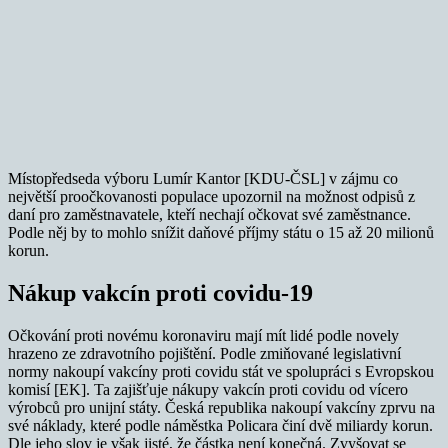
Místopředseda výboru Lumír Kantor [KDU-ČSL] v zájmu co
největší proočkovanosti populace upozornil na možnost odpisů z
daní pro zaměstnavatele, kteří nechají očkovat své zaměstnance.
Podle něj by to mohlo snížit daňové příjmy státu o 15 až 20 milionů
korun.
Nákup vakcín proti covidu-19
Očkování proti novému koronaviru mají mít lidé podle novely
hrazeno ze zdravotního pojištění. Podle zmiňované legislativní
normy nakoupí vakcíny proti covidu stát ve spolupráci s Evropskou
komisí [EK]. Ta zajišťuje nákupy vakcín proti covidu od vícero
výrobců pro unijní státy. Česká republika nakoupí vakcíny zprvu na
své náklady, které podle náměstka Policara činí dvě miliardy korun.
Dle jeho slov je však jisté, že částka není konečná. Zvyšovat se