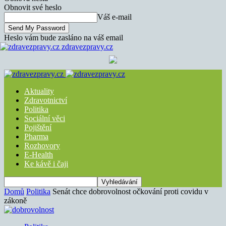
Obnovit své heslo
Váš e-mail
Heslo vám bude zasláno na váš email
zdravezpravy.cz
Aktuality
Zdravotnictví
Politika
Sociální věci
Pojištění
Pharma
Rozhovory
E-Health
Ke kávě i čaji
Domů
Politika
Senát chce dobrovolnost očkování proti covidu v
zákoně