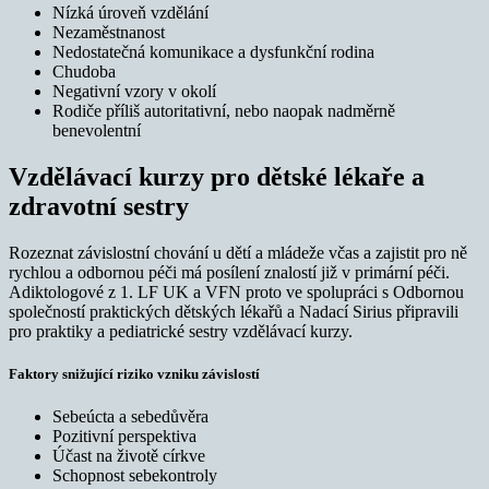
Nízká úroveň vzdělání
Nezaměstnanost
Nedostatečná komunikace a dysfunkční rodina
Chudoba
Negativní vzory v okolí
Rodiče příliš autoritativní, nebo naopak nadměrně
benevolentní
Vzdělávací kurzy pro dětské lékaře a
zdravotní sestry
Rozeznat závislostní chování u dětí a mládeže včas a zajistit pro ně
rychlou a odbornou péči má posílení znalostí již v primární péči.
Adiktologové z 1. LF UK a VFN proto ve spolupráci s Odbornou
společností praktických dětských lékařů a Nadací Sirius připravili
pro praktiky a pediatrické sestry vzdělávací kurzy.
Faktory snižující riziko vzniku závislostí
Sebeúcta a sebedůvěra
Pozitivní perspektiva
Účast na životě církve
Schopnost sebekontroly