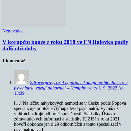
Nemocnice
V korupční kauze z roku 2018 ve FN Bulovka padly
další obžaloby
1 komentář
Zdravezpravy.cz: Legalizace konopí prohloubí krizi v
psychiatrii, varují odborníci – Hemphouse.cz
1. 9. 2023 At
13:39
[…] Na léčbu návykových nemocí se v Česku podle Popova
specializuje přibližně čtyřiapadesát psychiatrů. Vychází z
vnitřních zdrojů odborné společnosti. Statistiky Ústavu
zdravotnických informací a statistiky [ÚZIS] z roku 2021
hovoří dokonce jen o 29 odbornících s touto specializací v
psychiatrii. […]