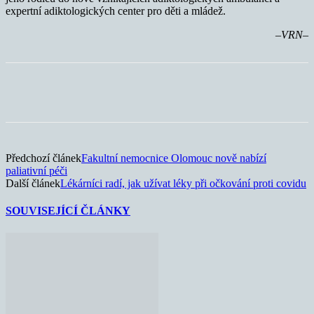
expertní adiktologických center pro děti a mládež.
–VRN–
Předchozí článek
Fakultní nemocnice Olomouc nově nabízí
paliativní péči
Další článek
Lékárníci radí, jak užívat léky při očkování proti covidu
SOUVISEJÍCÍ ČLÁNKY