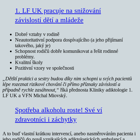
1. LF UK pracuje na snižování
závislostí dětí a mládeže
Dobré vztahy v rodině
Neautoritativní podpora dospívajícího (a jeho přijímaní
takového, jaký je)
Schopnost rodičů dobře komunikovat a řešit rodinné
problémy.
Kvalitní školy
Pozitivní vzory ve společnosti
„Dětští praktici a sestry budou díky nim schopni u svých pacientů
lépe rozeznat rizikové chování či přímo příznaky závislostí a
případně rychle zasáhnout,“
říká přednosta Kliniky adiktologie 1.
LF UK a VFN Michal Miovský.
Spotřeba alkoholu roste! Své ví
zdravotníci i záchytky
A to buď vlastní krátkou intervencí, anebo nasměrováním pacienta i
jeho rodičů do nově vznikajících adiktologických ambulancí a