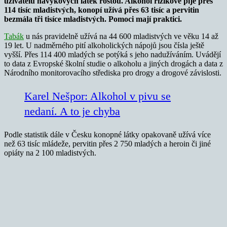
uživatelů návykových látek rostou. Alkohol rizikově pije přes
114 tisíc mladistvých, konopí užívá přes 63 tisíc a pervitin
bezmála tři tisíce mladistvých. Pomoci mají praktici.
Tabák
u nás pravidelně užívá na 44 600 mladistvých ve věku 14 až
19 let. U nadměrného pití alkoholických nápojů jsou čísla ještě
vyšší. Přes 114 400 mladých se potýká s jeho nadužíváním. Uvádějí
to data z Evropské školní studie o alkoholu a jiných drogách a data z
Národního monitorovacího střediska pro drogy a drogové závislosti.
Karel Nešpor: Alkohol v pivu se
nedaní. A to je chyba
Podle statistik dále v Česku konopné látky opakovaně užívá více
než 63 tisíc mládeže, pervitin přes 2 750 mladých a heroin či jiné
opiáty na 2 100 mladistvých.