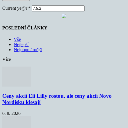
Current ye@r
*
POSLEDNÍ ČLÁNKY
Vše
Nejlepší
Nejpopulárnější
Více
Ceny akcií Eli Lilly rostou, ale ceny akcií Novo
Nordisku klesají
6. 8. 2026