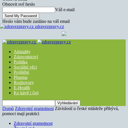
Obnovit své heslo
Váš e-mail
Heslo vám bude zasláno na váš email
zdravezpravy.cz
Aktuality
Zdravotnictví
Politika
Sociální věci
Pojištění
Pharma
Rozhovory
E-Health
Ke kávě i čaji
Domů
Zdravotní gramotnost
Závislostí u české mládeže přibývá,
pomoci mají praktici
Zdravotní gramotnost