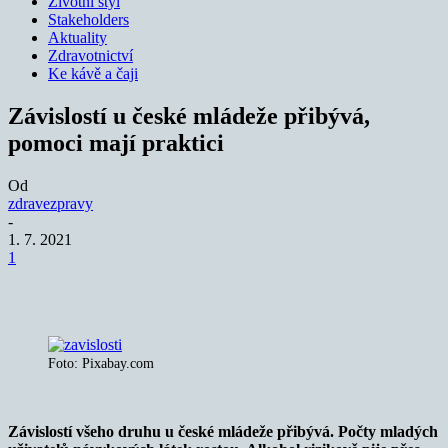
Životní styl
Stakeholders
Aktuality
Zdravotnictví
Ke kávě a čaji
Závislostí u české mládeže přibývá,
pomoci mají praktici
Od
zdravezpravy
-
1. 7. 2021
1
Foto: Pixabay.com
Závislostí všeho druhu u české mládeže přibývá. Počty mladých