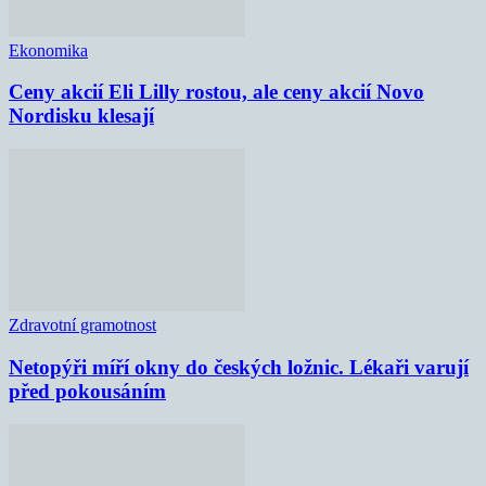
Ekonomika
Ceny akcií Eli Lilly rostou, ale ceny akcií Novo
Nordisku klesají
Zdravotní gramotnost
Netopýři míří okny do českých ložnic. Lékaři varují
před pokousáním