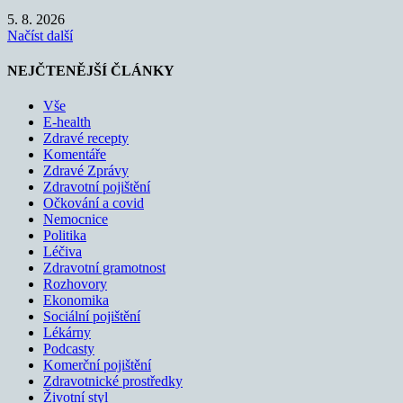
5. 8. 2026
Načíst další
NEJČTENĚJŠÍ ČLÁNKY
Vše
E-health
Zdravé recepty
Komentáře
Zdravé Zprávy
Zdravotní pojištění
Očkování a covid
Nemocnice
Politika
Léčiva
Zdravotní gramotnost
Rozhovory
Ekonomika
Sociální pojištění
Lékárny
Podcasty
Komerční pojištění
Zdravotnické prostředky
Životní styl