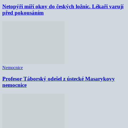
Netopýři míří okny do českých ložnic. Lékaři varují
před pokousáním
Nemocnice
Profesor Táborský odešel z ústecké Masarykovy
nemocnice