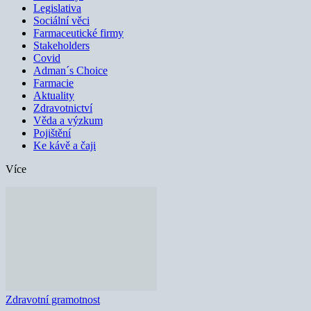
Legislativa
Sociální věci
Farmaceutické firmy
Stakeholders
Covid
Adman´s Choice
Farmacie
Aktuality
Zdravotnictví
Věda a výzkum
Pojištění
Ke kávě a čaji
Více
Zdravotní gramotnost