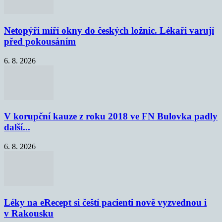
Netopýři míří okny do českých ložnic. Lékaři varují
před pokousáním
6. 8. 2026
V korupční kauze z roku 2018 ve FN Bulovka padly
další...
6. 8. 2026
Léky na eRecept si čeští pacienti nově vyzvednou i
v Rakousku