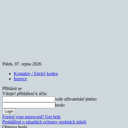
Pátek, 07. srpna 2026
Kontakty / Etický kodex
Inzerce
Přihlásit se
Vítejte! přihlášení k účtu
vaše uživatelské jméno
heslo
Forgot your password? Get help
Prohlášení o zásadách ochrany osobních údajů
Obnova hesla