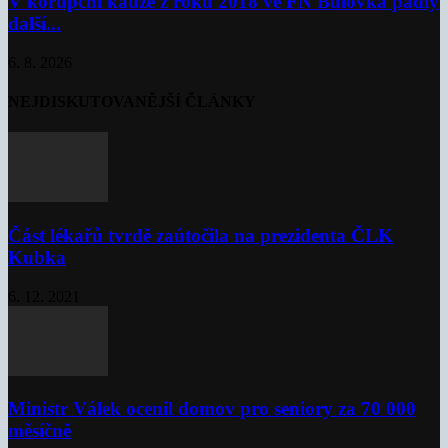
V korupční kauze z roku 2018 ve FN Bulovka padly
další...
6. 8. 2026
NEJDISKUTOVANĚJŠÍ ČLÁNKY
Část lékařů tvrdě zaútočila na prezidenta ČLK
Kubka
6. 12. 2021
Ministr Válek ocenil domov pro seniory za 70 000
měsíčně