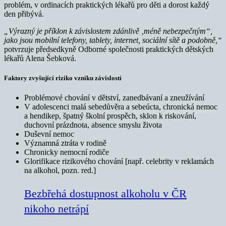
problém, v ordinacích praktických lékařů pro děti a dorost každý
den přibývá.
„Výrazný je příklon k závislostem zdánlivě ‚méně nebezpečným“,
jako jsou mobilní telefony, tablety, internet, sociální sítě a podobně,“
potvrzuje předsedkyně Odborné společnosti praktických dětských
lékařů Alena Šebková.
Faktory zvyšující riziko vzniku závislostí
Problémové chování v dětství, zanedbávaní a zneužívání
V adolescenci malá sebedůvěra a sebeúcta, chronická nemoc
a hendikep, špatný školní prospěch, sklon k riskování,
duchovní prázdnota, absence smyslu života
Duševní nemoc
Významná ztráta v rodině
Chronicky nemocní rodiče
Glorifikace rizikového chování [např. celebrity v reklamách
na alkohol, pozn. red.]
Bezbřehá dostupnost alkoholu v ČR
nikoho netrápí