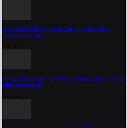
Ceny akcií Eli Lilly rostou, ale ceny akcií Novo
Nordisku klesají
6. 8. 2026
Netopýři míří okny do českých ložnic. Lékaři varují
před pokousáním
6. 8. 2026