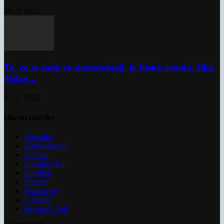
10. 3. 2023
To, co se stalo ve stomatologii, je šílená ostuda, říká
Milan...
5. 12. 2022
Hlavní rubriky
Aktuality
Zdravotnictví
Politika
Sociální věci
Pojištění
Pharma
Rozhovory
E-Health
Ke kávě i čaji