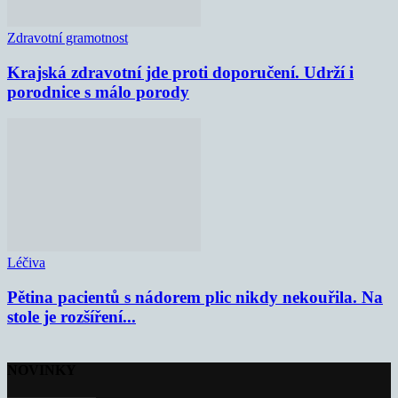
Zdravotní gramotnost
Krajská zdravotní jde proti doporučení. Udrží i
porodnice s málo porody
Léčiva
Pětina pacientů s nádorem plic nikdy nekouřila. Na
stole je rozšíření...
NOVINKY