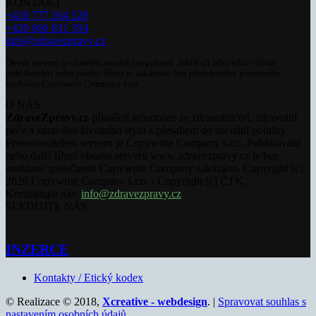
KONTAKT
+420 777 264 528
+420 606 831 394
info@zdravezpravy.cz
Obsah serveru je chráněn autorským právem. Jakékoli jeho užití včetně
publikování nebo jiného šíření je zakázáno bez předchozího písemného
souhlasu Copywrite Company s.r.o.
O NÁS
ZdraveZpravy.cz
přinášejí informace ze zdravotnictví, zdravotní
péče a zdravého životního stylu s přesahem do sociální politiky.
Provozovatelem serveru je Copywrite Company s.r.o. Publikování
nebo další šíření obsahu serveru www.zdravezpravy.cz je bez
souhlasu společnosti Copywrite Company zakázáno. Copyright [c]
2020 Copywrite Company s.r.o. / Copyright [c] ČTK.
Kontaktujte nás:
info@zdravezpravy.cz
SLEDUJTE NÁS
INZERCE
Kontakty / Etický kodex
© Realizace © 2018,
Xcreative - webdesign
. |
Spravovat souhlas s
nastavením osobních údajů
.