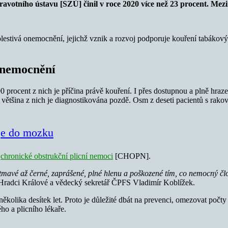
dravotního ústavu [SZÚ] činil v roce 2020 více než 23 procent. Mezi
olestivá onemocnění, jejichž vznik a rozvoj podporuje kouření tabáko
onemocnění
 procent z nich je příčina právě kouření. I přes dostupnou a plně hraz
většina z nich je diagnostikována pozdě. Osm z deseti pacientů s rakovi
je do mozku
é
chronické obstrukční plicní nemoci
[CHOPN].
 tmavé až černé, zaprášené, plné hlenu a poškozené tím, co nemocný č
 Hradci Králové a vědecký sekretář ČPFS Vladimír Koblížek.
ěkolika desítek let. Proto je důležité dbát na prevenci, omezovat počty
ho a plicního lékaře.