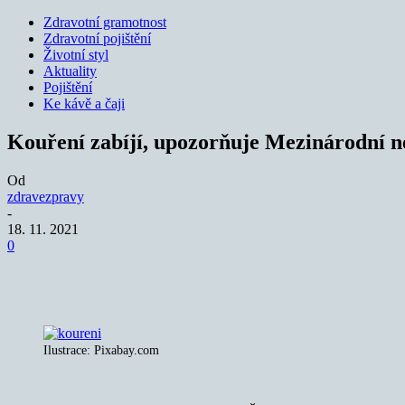
Zdravotní gramotnost
Zdravotní pojištění
Životní styl
Aktuality
Pojištění
Ke kávě a čaji
Kouření zabíjí, upozorňuje Mezinárodní 
Od
zdravezpravy
-
18. 11. 2021
0
Sdílet
Ilustrace: Pixabay.com