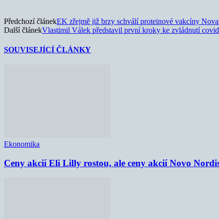
Předchozí článek
EK zřejmě již brzy schválí proteinové vakcíny Nov
Další článek
Vlastimil Válek představil první kroky ke zvládnutí covi
SOUVISEJÍCÍ ČLÁNKY
Ekonomika
Ceny akcií Eli Lilly rostou, ale ceny akcií Novo Nordi