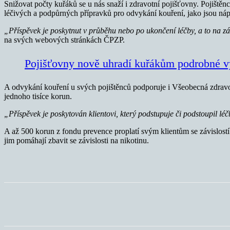
Snižovat počty kuřáků se u nás snaží i zdravotní pojišťovny. Pojišt
léčivých a podpůrných přípravků pro odvykání kouření, jako jsou náplas
„Příspěvek je poskytnut v průběhu nebo po ukončení léčby, a to na z
na svých webových stránkách ČPZP.
Pojišťovny nově uhradí kuřákům podrobné vy
A odvykání kouření u svých pojištěnců podporuje i Všeobecná zdravot
jednoho tisíce korun.
„Příspěvek je poskytován klientovi, který podstupuje či podstoupil lé
A až 500 korun z fondu prevence proplatí svým klientům se závislos
jim pomáhají zbavit se závislosti na nikotinu.
Sdílet