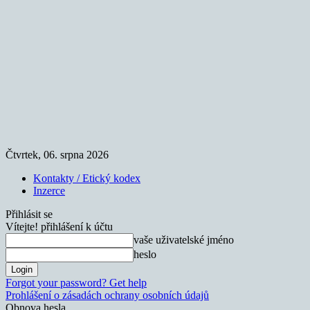
Čtvrtek, 06. srpna 2026
Kontakty / Etický kodex
Inzerce
Přihlásit se
Vítejte! přihlášení k účtu
vaše uživatelské jméno
heslo
Forgot your password? Get help
Prohlášení o zásadách ochrany osobních údajů
Obnova hesla