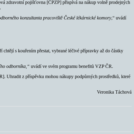
lová zdravotní pojišťovna [ČPZP] přispívá na nákup volně prodejných
.
o odborného konzultanta pracoviště České lékárnické komory
,“ uvádí
chtějí s kouřením přestat, vybrané léčivé přípravky až do částky
ícího odborníka,“
uvádí ve svém programu benefitů VZP ČR.
ČR]. Uhradit z příspěvku mohou nákupy podpůrných prostředků, které
Veronika Táchová