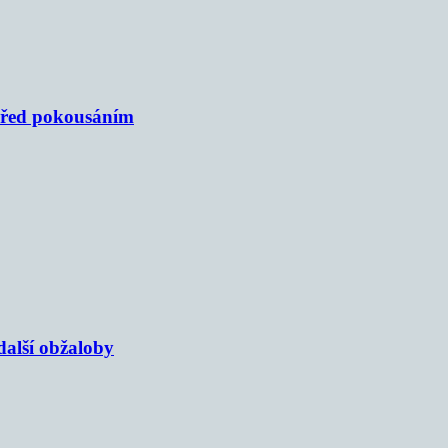
 před pokousáním
alší obžaloby