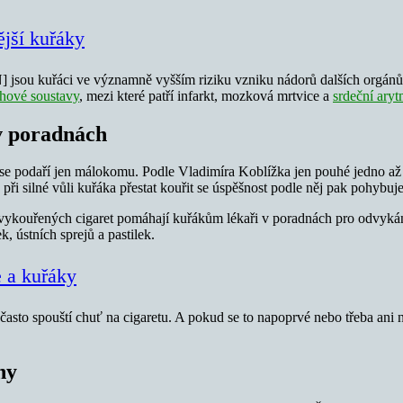
ější kuřáky
jsou kuřáci ve významně vyšším riziku vzniku nádorů dalších orgánů. 
hové soustavy
, mezi které patří infarkt, mozková mrtvice a
srdeční aryt
v poradnách
m se podaří jen málokomu. Podle Vladimíra Koblížka jen pouhé jedno až 
i silné vůli kuřáka přestat kouřit se úspěšnost podle něj pak pohybuj
vykouřených cigaret pomáhají kuřákům lékaři v poradnách pro odvykání k
 ústních sprejů a pastilek.
 a kuřáky
asto spouští chuť na cigaretu. A pokud se to napoprvé nebo třeba ani 
ny