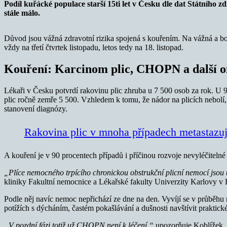
Podíl kuřácké populace starší 15ti let v Česku dle dat Státního z
stále málo.
Důvod jsou vážná zdravotní rizika spojená s kouřením. Na vážná a b
vždy na třetí čtvrtek listopadu, letos tedy na 18. listopad.
Kouření: Karcinom plic, CHOPN a další 
Lékaři v Česku potvrdí rakovinu plic zhruba u 7 500 osob za rok. U 90
plic ročně zemře 5 500. Vzhledem k tomu, že nádor na plicích nebolí, 
stanovení diagnózy.
Rakovina plic v mnoha případech metastazu
A kouření je v 90 procentech případů i příčinou rozvoje nevyléčiteln
„Plíce nemocného trpícího chronickou obstrukční plicní nemocí jsou
kliniky Fakultní nemocnice a Lékařské fakulty Univerzity Karlovy v
Podle něj navíc nemoc nepřichází ze dne na den. Vyvíjí se v průběhu n
potížích s dýcháním, častém pokašlávání a dušnosti navštívit praktické
„V pozdní fázi totiž už CHOPN není k léčení,“
upozorňuje Koblížek.