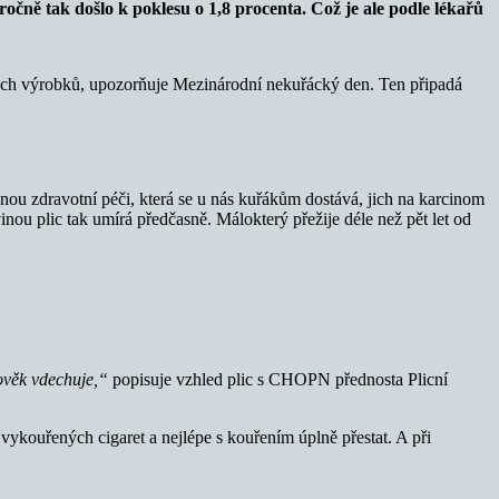
ročně tak došlo k poklesu o 1,8 procenta. Což je ale podle lékařů
vých výrobků, upozorňuje Mezinárodní nekuřácký den. Ten připadá
enou zdravotní péči, která se u nás kuřákům dostává, jich na karcinom
nou plic tak umírá předčasně. Málokterý přežije déle než pět let od
lověk vdechuje,“
popisuje vzhled plic s CHOPN přednosta Plicní
 vykouřených cigaret a nejlépe s kouřením úplně přestat. A při