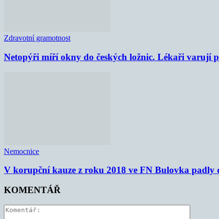
Zdravotní gramotnost
Netopýři míří okny do českých ložnic. Lékaři varují
Nemocnice
V korupční kauze z roku 2018 ve FN Bulovka padly d
KOMENTÁŘ