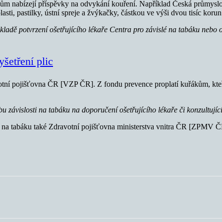
ěncům nabízejí příspěvky na odvykání kouření. Například Česká průmys
ti, pastilky, ústní spreje a žvýkačky, částkou ve výši dvou tisíc korun
ákladě potvrzení ošetřujícího lékaře Centra pro závislé na tabáku neb
šetření plic
ní pojišťovna ČR [VZP ČR]. Z fondu prevence proplatí kuřákům, kteří 
čbu závislosti na tabáku na doporučení ošetřujícího lékaře či konzultuj
tí na tabáku také Zdravotní pojišťovna ministerstva vnitra ČR [ZPMV 