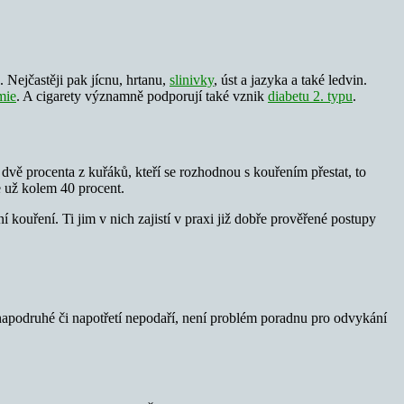
Nejčastěji pak jícnu, hrtanu,
slinivky
, úst a jazyka a také ledvin.
mie
. A cigarety významně podporují také vznik
diabetu 2. typu
.
dvě procenta z kuřáků, kteří se rozhodnou s kouřením přestat, to
e už kolem 40 procent.
ouření. Ti jim v nich zajistí v praxi již dobře prověřené postupy
napodruhé či napotřetí nepodaří, není problém poradnu pro odvykání