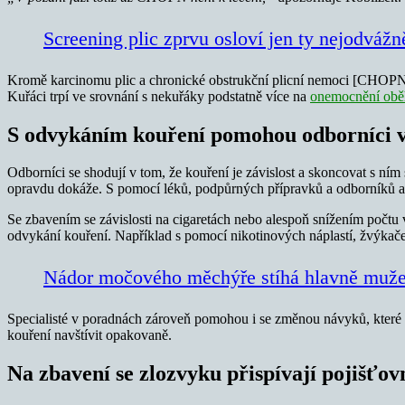
Screening plic zprvu osloví jen ty nejodvážn
Kromě karcinomu plic a chronické obstrukční plicní nemoci [CHOPN] 
Kuřáci trpí ve srovnání s nekuřáky podstatně více na
onemocnění obě
S odvykáním kouření pomohou odborníci 
Odborníci se shodují v tom, že kouření je závislost a skoncovat s ní
opravdu dokáže. S pomocí léků, podpůrných přípravků a odborníků a př
Se zbavením se závislosti na cigaretách nebo alespoň snížením počtu 
odvykání kouření. Například s pomocí nikotinových náplastí, žvýkaček,
Nádor močového měchýře stíhá hlavně muže
Specialisté v poradnách zároveň pomohou i se změnou návyků, které č
kouření navštívit opakovaně.
Na zbavení se zlozvyku přispívají pojišťov