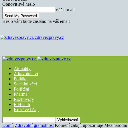
Obnovit své heslo
Váš e-mail
Heslo vám bude zasláno na váš email
zdravezpravy.cz
Aktuality
Zdravotnictví
Politika
Sociální věci
Pojištění
Pharma
Rozhovory
E-Health
Ke kávě i čaji
Domů
Zdravotní gramotnost
Kouření zabíjí, upozorňuje Mezinárodní