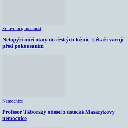
Zdravotní gramotnost
Netopýři míří okny do českých ložnic. Lékaři varují
před pokousáním
Nemocnice
Profesor Táborský odešel z ústecké Masarykovy
nemocnice