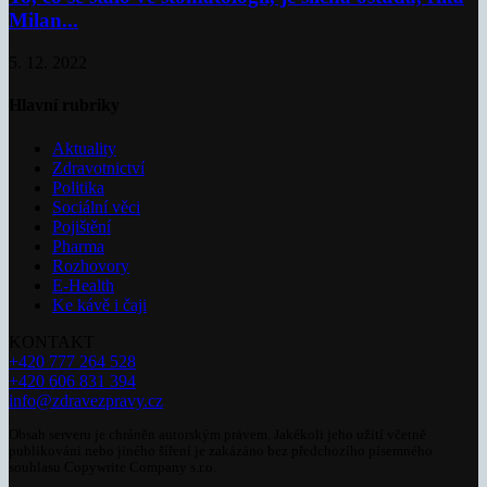
Milan...
5. 12. 2022
Hlavní rubriky
Aktuality
Zdravotnictví
Politika
Sociální věci
Pojištění
Pharma
Rozhovory
E-Health
Ke kávě i čaji
KONTAKT
+420 777 264 528
+420 606 831 394
info@zdravezpravy.cz
Obsah serveru je chráněn autorským právem. Jakékoli jeho užití včetně
publikování nebo jiného šíření je zakázáno bez předchozího písemného
souhlasu Copywrite Company s.r.o.