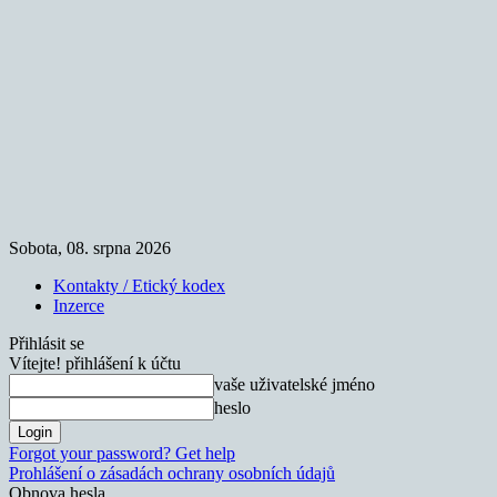
Sobota, 08. srpna 2026
Kontakty / Etický kodex
Inzerce
Přihlásit se
Vítejte! přihlášení k účtu
vaše uživatelské jméno
heslo
Forgot your password? Get help
Prohlášení o zásadách ochrany osobních údajů
Obnova hesla