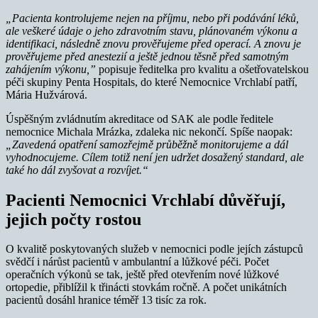
„Pacienta kontrolujeme nejen na příjmu, nebo při podávání léků,
ale veškeré údaje o jeho zdravotním stavu, plánovaném výkonu a
identifikaci, následně znovu prověřujeme před operací. A znovu je
prověřujeme před anestezií a ještě jednou těsně před samotným
zahájením výkonu,”
popisuje ředitelka pro kvalitu a ošetřovatelskou
péči skupiny Penta Hospitals, do které Nemocnice Vrchlabí patří,
Mária Hužvárová.
Úspěšným zvládnutím akreditace od SAK ale podle ředitele
nemocnice Michala Mrázka, zdaleka nic nekončí. Spíše naopak:
„Zavedená opatření samozřejmě průběžně monitorujeme a dál
vyhodnocujeme.
Cílem totiž není jen udržet dosažený standard, ale
také ho dál zvyšovat a rozvíjet.“
Pacienti Nemocnici Vrchlabí důvěřují,
jejich počty rostou
O kvalitě poskytovaných služeb v nemocnici podle jejích zástupců
svědčí i nárůst pacientů v ambulantní a lůžkové péči. Počet
operačních výkonů se tak, ještě před otevřením nové lůžkové
ortopedie, přiblížil k třinácti stovkám ročně. A počet unikátních
pacientů dosáhl hranice téměř 13 tisíc za rok.