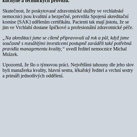
kuchyně a technických provozů.
Skutečnost, že poskytované zdravotnické služby ve vrchlabské
nemocnici jsou kvalitní a bezpečné, potvrdila Spojená akreditační
komise [SAK] udělením certifikátu. Pacienti tak mají jistotu, že se
jim ve Vrchlabí dostane špičkové a profesionální zdravotnické péče.
„Na akreditaci jsme se cíleně připravovali už rok a půl, když jsme
současně s rozsáhlými investicemi postupně zaváděli také potřebná
pravidla managementu kvality,“
uvedl ředitel nemocnice Michal
Mrázek.
Upozornil, že šlo o týmovou práci. Největšími tahouny dle jeho slov
byli manažerka kvality, hlavní sestra, lékařský ředitel a vrchní sestry
a primáři jednotlivých oddělení.