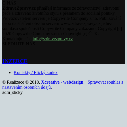
O NÁS
ZdraveZpravy.cz
přinášejí informace ze zdravotnictví, zdravotní
péče a zdravého životního stylu s přesahem do sociální politiky.
Provozovatelem serveru je Copywrite Company s.r.o. Publikování
nebo další šíření obsahu serveru www.zdravezpravy.cz je bez
souhlasu společnosti Copywrite Company zakázáno. Copyright [c]
2020 Copywrite Company s.r.o. / Copyright [c] ČTK.
Kontaktujte nás:
info@zdravezpravy.cz
SLEDUJTE NÁS
INZERCE
Kontakty / Etický kodex
© Realizace © 2018,
Xcreative - webdesign
. |
Spravovat souhlas s
nastavením osobních údajů
.
adm_sticky