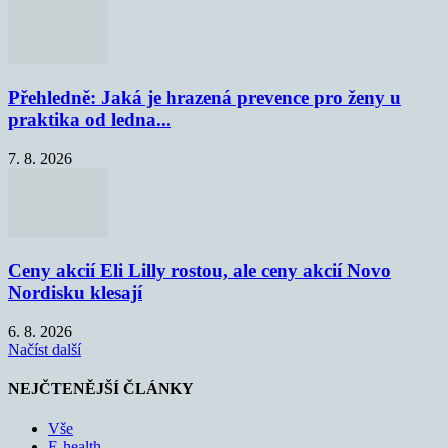
Přehledně: Jaká je hrazená prevence pro ženy u
praktika od ledna...
7. 8. 2026
Ceny akcií Eli Lilly rostou, ale ceny akcií Novo
Nordisku klesají
6. 8. 2026
Načíst další
NEJČTENĚJŠÍ ČLÁNKY
Vše
E-health