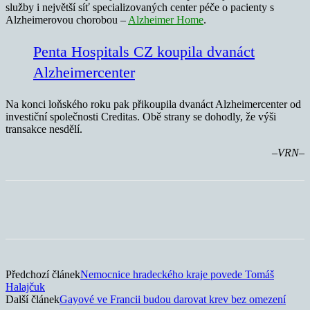
služby i největší síť specializovaných center péče o pacienty s
Alzheimerovou chorobou –
Alzheimer Home
.
Penta Hospitals CZ koupila dvanáct
Alzheimercenter
Na konci loňského roku pak přikoupila dvanáct Alzheimercenter od
investiční společnosti Creditas. Obě strany se dohodly, že výši
transakce nesdělí.
–VRN–
Předchozí článek
Nemocnice hradeckého kraje povede Tomáš
Halajčuk
Další článek
Gayové ve Francii budou darovat krev bez omezení