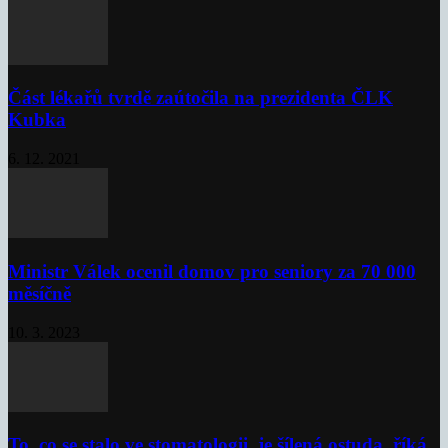
Část lékařů tvrdě zaútočila na prezidenta ČLK
Kubka
6. 12. 2021
Ministr Válek ocenil domov pro seniory za 70 000
měsíčně
10. 3. 2023
To, co se stalo ve stomatologii, je šílená ostuda, říká