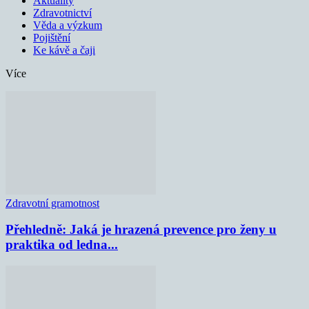
Aktuality
Zdravotnictví
Věda a výzkum
Pojištění
Ke kávě a čaji
Více
Zdravotní gramotnost
Přehledně: Jaká je hrazená prevence pro ženy u
praktika od ledna...