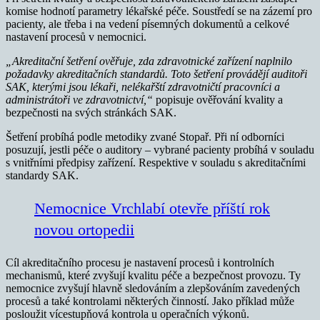
komise hodnotí parametry lékařské péče. Soustředí se na zázemí pro
pacienty, ale třeba i na vedení písemných dokumentů a celkové
nastavení procesů v nemocnici.
„Akreditační šetření ověřuje, zda zdravotnické zařízení naplnilo
požadavky akreditačních standardů. Toto šetření provádějí auditoři
SAK, kterými jsou lékaři, nelékařští zdravotničtí pracovníci a
administrátoři ve zdravotnictví,“
popisuje ověřování kvality a
bezpečnosti na svých stránkách SAK.
Šetření probíhá podle metodiky zvané Stopař. Při ní odborníci
posuzují, jestli péče o auditory – vybrané pacienty probíhá v souladu
s vnitřními předpisy zařízení. Respektive v souladu s akreditačními
standardy SAK.
Nemocnice Vrchlabí otevře příští rok
novou ortopedii
Cíl akreditačního procesu je nastavení procesů i kontrolních
mechanismů, které zvyšují kvalitu péče a bezpečnost provozu. Ty
nemocnice zvyšují hlavně sledováním a zlepšováním zavedených
procesů a také kontrolami některých činností. Jako příklad může
posloužit vícestupňová kontrola u operačních výkonů.