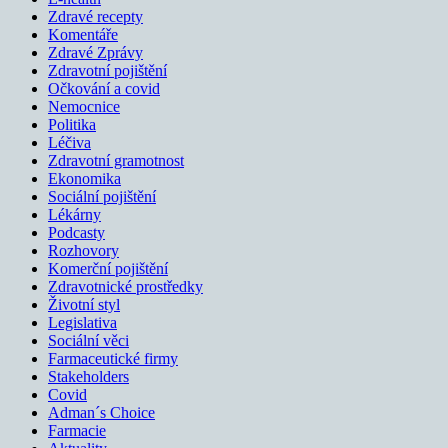
Zdravé recepty
Komentáře
Zdravé Zprávy
Zdravotní pojištění
Očkování a covid
Nemocnice
Politika
Léčiva
Zdravotní gramotnost
Ekonomika
Sociální pojištění
Lékárny
Podcasty
Rozhovory
Komerční pojištění
Zdravotnické prostředky
Životní styl
Legislativa
Sociální věci
Farmaceutické firmy
Stakeholders
Covid
Adman´s Choice
Farmacie