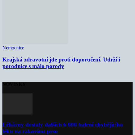
Nemocnice
Krajská zdravotní jde proti doporučení. Udrží i
porodnice s málo porody
NOVINKY
Lékárny dostaly dalších 6 000 balení chybějícího
léku na rakovinu prsu