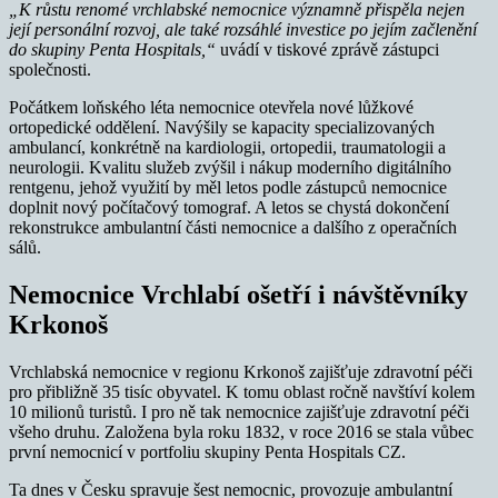
„K růstu renomé vrchlabské nemocnice významně přispěla nejen
její personální rozvoj, ale také rozsáhlé investice po jejím začlenění
do skupiny Penta Hospitals,“
uvádí v tiskové zprávě zástupci
společnosti.
Počátkem loňského léta nemocnice otevřela nové lůžkové
ortopedické oddělení. Navýšily se kapacity specializovaných
ambulancí, konkrétně na kardiologii, ortopedii, traumatologii a
neurologii. Kvalitu služeb zvýšil i nákup moderního digitálního
rentgenu, jehož využití by měl letos podle zástupců nemocnice
doplnit nový počítačový tomograf. A letos se chystá dokončení
rekonstrukce ambulantní části nemocnice a dalšího z operačních
sálů.
Nemocnice Vrchlabí ošetří i návštěvníky
Krkonoš
Vrchlabská nemocnice v regionu Krkonoš zajišťuje zdravotní péči
pro přibližně 35 tisíc obyvatel. K tomu oblast ročně navštíví kolem
10 milionů turistů. I pro ně tak nemocnice zajišťuje zdravotní péči
všeho druhu. Založena byla roku 1832, v roce 2016 se stala vůbec
první nemocnicí v portfoliu skupiny Penta Hospitals CZ.
Ta dnes v Česku spravuje šest nemocnic, provozuje ambulantní