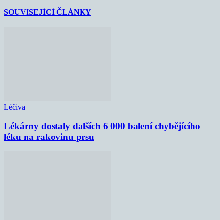
SOUVISEJÍCÍ ČLÁNKY
Léčiva
Lékárny dostaly dalších 6 000 balení chybějícího
léku na rakovinu prsu