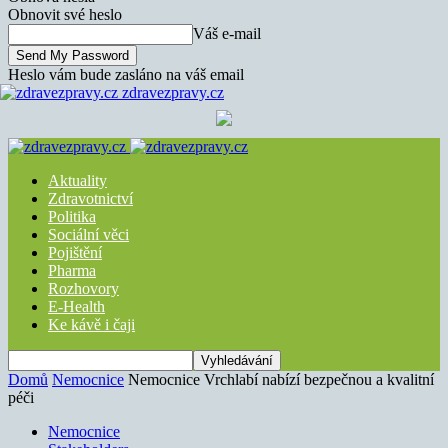
Obnovit své heslo
Váš e-mail
Heslo vám bude zasláno na váš email
zdravezpravy.cz
Aktuality
Zdravotnictví
Politika
Sociální věci
Pojištění
Pharma
Rozhovory
E-Health
Ke kávě i čaji
Domů
Nemocnice
Nemocnice Vrchlabí nabízí bezpečnou a kvalitní
péči
Nemocnice