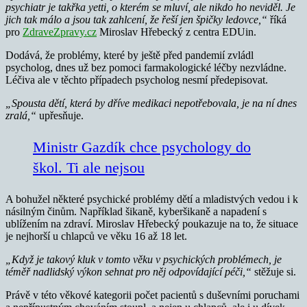
psychiatr je takřka yetti, o kterém se mluví, ale nikdo ho neviděl. Je
jich tak málo a jsou tak zahlcení, že řeší jen špičky ledovce,“
říká
pro
ZdraveZpravy.cz
Miroslav Hřebecký z centra EDUin.
Dodává, že problémy, které by ještě před pandemií zvládl
psycholog, dnes už bez pomoci farmakologické léčby nezvládne.
Léčiva ale v těchto případech psycholog nesmí předepisovat.
„Spousta dětí, která by dříve medikaci nepotřebovala, je na ní dnes
zralá,“
upřesňuje.
Ministr Gazdík chce psychology do
škol. Ti ale nejsou
A bohužel některé psychické problémy dětí a mladistvých vedou i k
násilným činům. Například šikaně, kyberšikaně a napadení s
ublížením na zdraví. Miroslav Hřebecký poukazuje na to, že situace
je nejhorší u chlapců ve věku 16 až 18 let.
„Když je takový kluk v tomto věku v psychických problémech, je
téměř nadlidský výkon sehnat pro něj odpovídající péči,“
stěžuje si.
Právě v této věkové kategorii počet pacientů s duševními poruchami