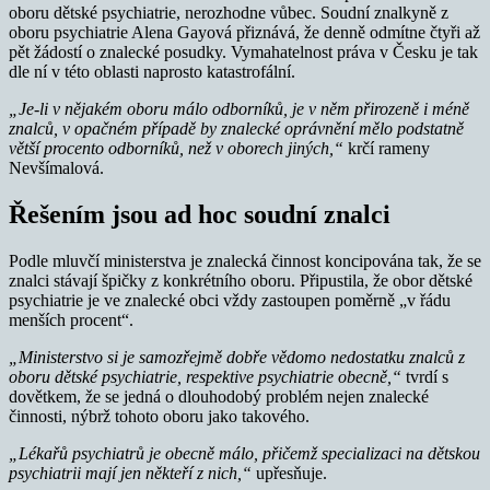
oboru dětské psychiatrie, nerozhodne vůbec. Soudní znalkyně z
oboru psychiatrie Alena Gayová přiznává, že denně odmítne čtyři až
pět žádostí o znalecké posudky. Vymahatelnost práva v Česku je tak
dle ní v této oblasti naprosto katastrofální.
„Je-li v nějakém oboru málo odborníků, je v něm přirozeně i méně
znalců, v opačném případě by znalecké oprávnění mělo podstatně
větší procento odborníků, než v oborech jiných,“
krčí rameny
Nevšímalová.
Řešením jsou ad hoc soudní znalci
Podle mluvčí ministerstva je znalecká činnost koncipována tak, že se
znalci stávají špičky z konkrétního oboru. Připustila, že obor dětské
psychiatrie je ve znalecké obci vždy zastoupen poměrně „v řádu
menších procent“.
„Ministerstvo si je samozřejmě dobře vědomo nedostatku znalců z
oboru dětské psychiatrie, respektive psychiatrie obecně,“
tvrdí s
dovětkem, že se jedná o dlouhodobý problém nejen znalecké
činnosti, nýbrž tohoto oboru jako takového.
„Lékařů psychiatrů je obecně málo, přičemž specializaci na dětskou
psychiatrii mají jen někteří z nich,“
upřesňuje.