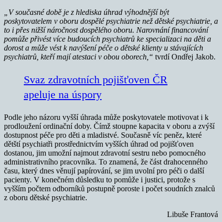
„V současné době je z hlediska úhrad výhodnější být
poskytovatelem v oboru dospělé psychiatrie než dětské psychiatrie, a
to i přes nižší náročnost dospělého oboru. Narovnání financování
pomůže přivést více budoucích psychiatrů ke specializaci na děti a
dorost a může vést k navýšení péče o dětské klienty u stávajících
psychiatrů, kteří mají atestaci v obou oborech,“
tvrdí Ondřej Jakob.
Svaz zdravotních pojišťoven ČR
apeluje na úspory
Podle jeho názoru vyšší úhrada může poskytovatele motivovat i k
prodloužení ordinační doby. Čímž stoupne kapacita v oboru a zvýší
dostupnost péče pro děti a mladistvé. Současně víc peněz, které
dětští psychiatři prostřednictvím vyšších úhrad od pojišťoven
dostanou, jim umožní najmout zdravotní sestru nebo pomocného
administrativního pracovníka. To znamená, že část drahocenného
času, který dnes věnují papírování, se jim uvolní pro péči o další
pacienty. V konečném důsledku to pomůže i justici, protože s
vyšším počtem odborníků postupně poroste i počet soudních znalců
z oboru dětské psychiatrie.
Libuše Frantová