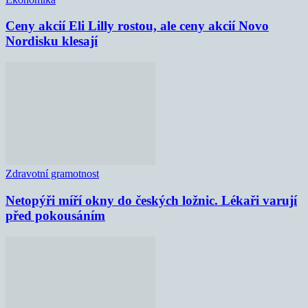
Ceny akcií Eli Lilly rostou, ale ceny akcií Novo
Nordisku klesají
Zdravotní gramotnost
Netopýři míří okny do českých ložnic. Lékaři varují
před pokousáním