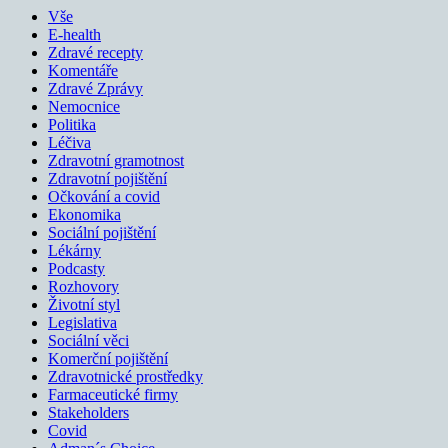
Vše
E-health
Zdravé recepty
Komentáře
Zdravé Zprávy
Nemocnice
Politika
Léčiva
Zdravotní gramotnost
Zdravotní pojištění
Očkování a covid
Ekonomika
Sociální pojištění
Lékárny
Podcasty
Rozhovory
Životní styl
Legislativa
Sociální věci
Komerční pojištění
Zdravotnické prostředky
Farmaceutické firmy
Stakeholders
Covid