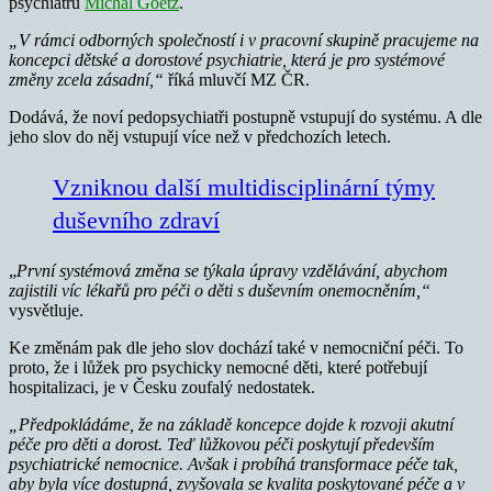
psychiatrů
Michal Goetz
.
„V rámci odborných společností i v
pracovní skupině pracujeme na
koncepci dětské a dorostové psychiatrie, která je pro systémové
změny zcela zásadní,“
říká mluvčí MZ ČR.
Dodává, že noví pedopsychiatři postupně vstupují do systému. A dle
jeho slov do něj vstupují více než v předchozích letech.
Vzniknou další multidisciplinární týmy
duševního zdraví
„
První systémová změna se týkala úpravy vzdělávání, abychom
zajistili víc lékařů pro péči o děti s duševním onemocněním,“
vysvětluje.
Ke změnám pak dle jeho slov dochází také v nemocniční péči. To
proto, že i lůžek pro psychicky nemocné děti, které potřebují
hospitalizaci, je v Česku zoufalý nedostatek.
„Předpokládáme, že na základě koncepce dojde k rozvoji akutní
péče pro děti a dorost. Teď lůžkovou péči poskytují především
psychiatrické nemocnice. Avšak i probíhá transformace péče tak,
aby byla více dostupná, zvyšovala se kvalita poskytované péče a v