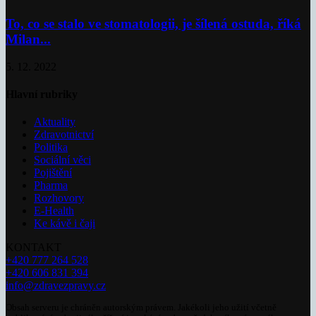
To, co se stalo ve stomatologii, je šílená ostuda, říká
Milan...
5. 12. 2022
Hlavní rubriky
Aktuality
Zdravotnictví
Politika
Sociální věci
Pojištění
Pharma
Rozhovory
E-Health
Ke kávě i čaji
KONTAKT
+420 777 264 528
+420 606 831 394
info@zdravezpravy.cz
Obsah serveru je chráněn autorským právem. Jakékoli jeho užití včetně