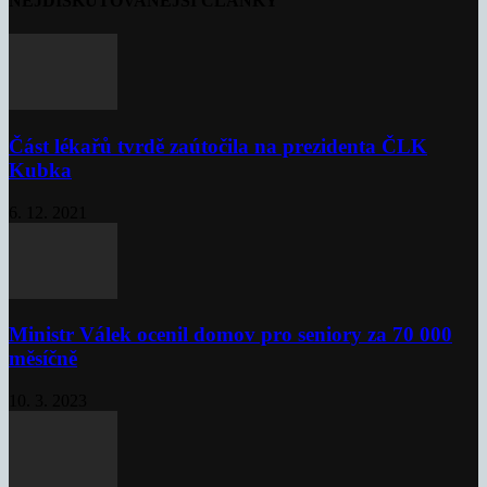
NEJDISKUTOVANĚJŠÍ ČLÁNKY
Část lékařů tvrdě zaútočila na prezidenta ČLK
Kubka
6. 12. 2021
Ministr Válek ocenil domov pro seniory za 70 000
měsíčně
10. 3. 2023