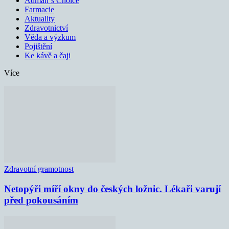
Adman´s Choice
Farmacie
Aktuality
Zdravotnictví
Věda a výzkum
Pojištění
Ke kávě a čaji
Více
Zdravotní gramotnost
Netopýři míří okny do českých ložnic. Lékaři varují
před pokousáním