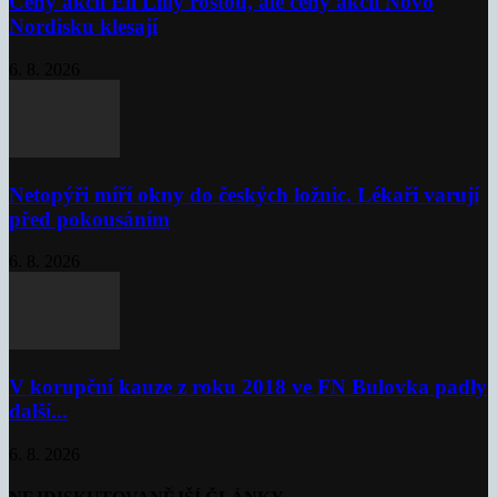
Ceny akcií Eli Lilly rostou, ale ceny akcií Novo
Nordisku klesají
6. 8. 2026
Netopýři míří okny do českých ložnic. Lékaři varují
před pokousáním
6. 8. 2026
V korupční kauze z roku 2018 ve FN Bulovka padly
další...
6. 8. 2026