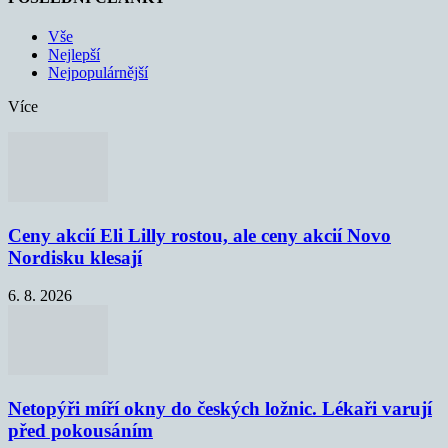
Vše
Nejlepší
Nejpopulárnější
Více
Ceny akcií Eli Lilly rostou, ale ceny akcií Novo
Nordisku klesají
6. 8. 2026
Netopýři míří okny do českých ložnic. Lékaři varují
před pokousáním