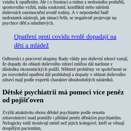
vztahu k opatřením. Jde i o frustraci a rutinu z nedostatku podnětů,
sportovního vyžití, mála soukromí, konfliktů nebo nárůstů
duševních onemocnění uvnitř rodiny. A v neposlední řadě
nedostatek nástrojů, jak situaci řešit, se negativně projevuje na
psychice dětí a mladistvých.
Opatření proti covidu tvrdě dopadají na
děti a mládež
Odborníci z pracovní skupiny Rady vlády pro duševní zdraví varují,
že dopady do oblasti duševního zdraví můžou dál narůstat v
důsledku ekonomických potíží. Některé problémy ve společnosti se
po rozvolnění opatření dál prohlubují a dopady v oblasti duševního
zdraví mají podle expertů charakter dlouhodobých následků.
Dětské psychiatrii má pomoci více peněz
od pojišťoven
Zvýšit atraktivitu oboru dětské psychiatrie podle resortu
zdravotnictví snad pomůže i přidání peněz dětským psychiatrům.
Nelogicky totiž dostávají méně než jejich kolegové, kteří se věnují
dospělým pacientům.