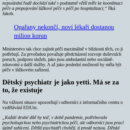
neposlední řadě dochází také v podstatně větší míře ke koordinaci
péče a propojování lůžkové péče s péčí po hospitalizaci,“
říká
Jakob.
Opařany nekončí, noví lékaři dostanou
milion korun
Ministerstvo tak chce zajistit péči maximálně v blízkosti těch, co ji
potřebují. Za prvořadou považuje předcházení rozvoje duševních
poruch, podporu služeb, jako jsou ambulantní nebo sociálně-
zdravotní a další služby. A až jako poslední možností by měla být
péče v lůžkovém zařízení.
Dětský psychiatr je jako yetti. Má se za
to, že existuje
Na vážnost situace upozorňují i odborníci z informačního centra o
vzdělávání EDUin.
„Každé druhé dítě by teď, v době pandemie, potřebovalo
psychologickou nebo psychiatrickou péči, ale odborníci jsou prací
úplně zahlceni.
Dětští psychiatři chybějí, ti prostě nejsou. Dětský