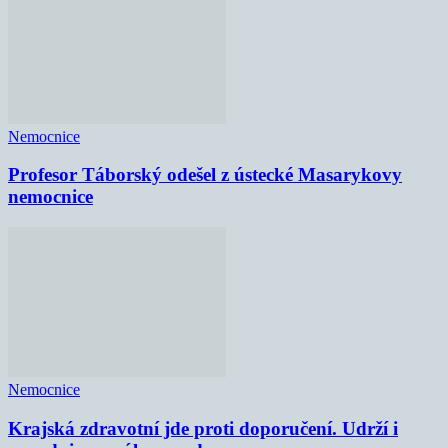
Nemocnice
Profesor Táborský odešel z ústecké Masarykovy
nemocnice
Nemocnice
Krajská zdravotní jde proti doporučení. Udrží i