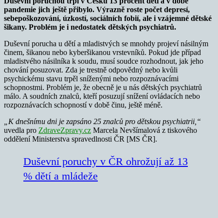
Duševní poruchou trpí v Česku 13 procent dětí a v době
pandemie jich ještě přibylo. Výrazně roste počet depresí,
sebepoškozování, úzkostí, sociálních fobií, ale i vzájemné dětské
šikany. Problém je i nedostatek dětských psychiatrů.
Duševní porucha u dětí a mladistvých se mnohdy projeví násilným
činem, šikanou nebo kyberšikanou vrstevníků. Pokud jde případ
mladistvého násilníka k soudu, musí soudce rozhodnout, jak jeho
chování posuzovat. Zda je trestně odpovědný nebo kvůli
psychickému stavu trpěl sníženými nebo rozpoznávacími
schopnostmi. Problém je, že obecně je u nás dětských psychiatrů
málo. A soudních znalců, kteří posuzují snížení ovládacích nebo
rozpoznávacích schopností v době činu, ještě méně.
„K dnešnímu dni je zapsáno 25 znalců pro dětskou psychiatrii,“
uvedla pro
ZdraveZpravy.cz
Marcela Nevšímalová z tiskového
oddělení Ministerstva spravedlnosti ČR [MS ČR].
Duševní poruchy v ČR ohrožují až 13
% dětí a mládeže