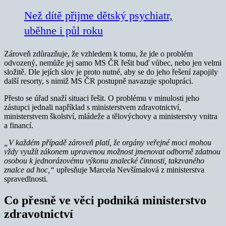
Než dítě přijme dětský psychiatr,
uběhne i půl roku
Zároveň zdůrazňuje, že vzhledem k tomu, že jde o problém
odvozený, nemůže jej samo MS ČR řešit buď vůbec, nebo jen velmi
složitě. Dle jejích slov je proto nutné, aby se do jeho řešení zapojily
další resorty, s nimiž MS ČR postupně navazuje spolupráci.
Přesto se úřad snaží situaci řešit. O problému v minulosti jeho
zástupci jednali například s ministerstvem zdravotnictví,
ministerstvem školství, mládeže a tělovýchovy a ministerstvy vnitra
a financí.
„V každém případě zároveň platí, že orgány veřejné moci mohou
vždy využít zákonem upravenou možnost jmenovat odborně zdatnou
osobou k jednorázovému výkonu znalecké činnosti, takzvaného
znalce ad hoc,“
upřesňuje Marcela Nevšímalová z ministerstva
spravedlnosti.
Co přesně ve věci podniká ministerstvo
zdravotnictví