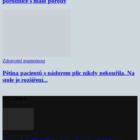
porodnice s málo porody
Zdravotní gramotnost
Pětina pacientů s nádorem plic nikdy nekouřila. Na
stole je rozšíření...
NOVINKY