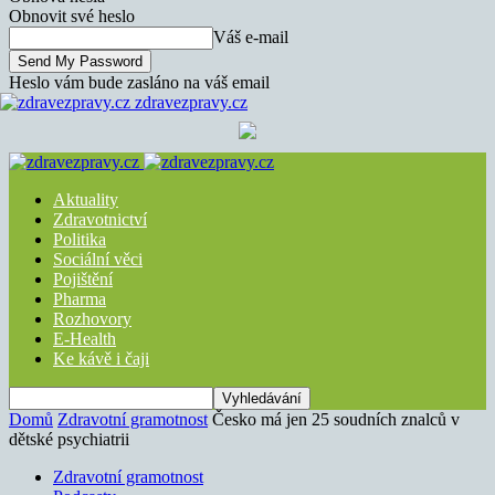
Obnovit své heslo
Váš e-mail
Heslo vám bude zasláno na váš email
zdravezpravy.cz
Aktuality
Zdravotnictví
Politika
Sociální věci
Pojištění
Pharma
Rozhovory
E-Health
Ke kávě i čaji
Domů
Zdravotní gramotnost
Česko má jen 25 soudních znalců v
dětské psychiatrii
Zdravotní gramotnost