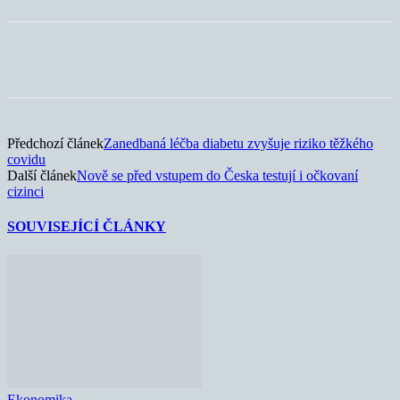
Předchozí článek
Zanedbaná léčba diabetu zvyšuje riziko těžkého
covidu
Další článek
Nově se před vstupem do Česka testují i očkovaní
cizinci
SOUVISEJÍCÍ ČLÁNKY
Ekonomika