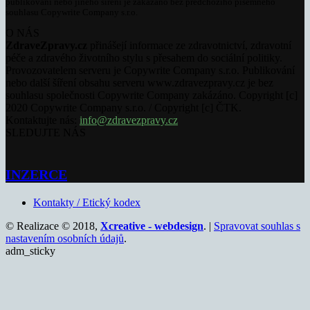
publikování nebo jiného šíření je zakázáno bez předchozího písemného
souhlasu Copywrite Company s.r.o.
O NÁS
ZdraveZpravy.cz
přinášejí informace ze zdravotnictví, zdravotní
péče a zdravého životního stylu s přesahem do sociální politiky.
Provozovatelem serveru je Copywrite Company s.r.o. Publikování
nebo další šíření obsahu serveru www.zdravezpravy.cz je bez
souhlasu společnosti Copywrite Company zakázáno. Copyright [c]
2020 Copywrite Company s.r.o. / Copyright [c] ČTK.
Kontaktujte nás:
info@zdravezpravy.cz
SLEDUJTE NÁS
INZERCE
Kontakty / Etický kodex
© Realizace © 2018,
Xcreative - webdesign
. |
Spravovat souhlas s
nastavením osobních údajů
.
adm_sticky