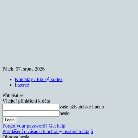
Pátek, 07. srpna 2026
Kontakty / Etický kodex
Inzerce
Přihlásit se
Vítejte! přihlášení k účtu
vaše uživatelské jméno
heslo
Forgot your password? Get help
Prohlášení o zásadách ochrany osobních údajů
Obnova hesla