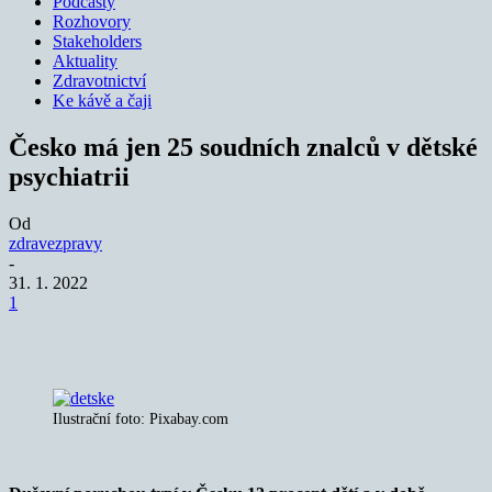
Podcasty
Rozhovory
Stakeholders
Aktuality
Zdravotnictví
Ke kávě a čaji
Česko má jen 25 soudních znalců v dětské
psychiatrii
Od
zdravezpravy
-
31. 1. 2022
1
Ilustrační foto: Pixabay.com