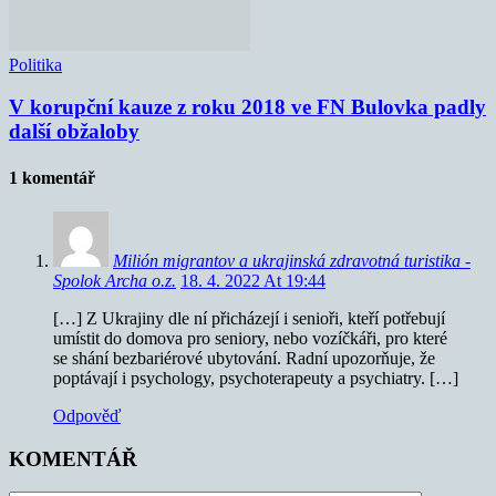
Politika
V korupční kauze z roku 2018 ve FN Bulovka padly
další obžaloby
1 komentář
Milión migrantov a ukrajinská zdravotná turistika -
Spolok Archa o.z.
18. 4. 2022 At 19:44
[…] Z Ukrajiny dle ní přicházejí i senioři, kteří potřebují
umístit do domova pro seniory, nebo vozíčkáři, pro které
se shání bezbariérové ubytování. Radní upozorňuje, že
poptávají i psychology, psychoterapeuty a psychiatry. […]
Odpověď
KOMENTÁŘ