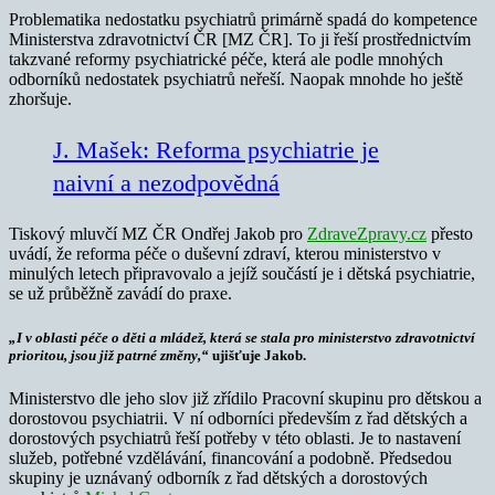
Problematika nedostatku psychiatrů primárně spadá do kompetence
Ministerstva zdravotnictví ČR [MZ ČR]. To ji řeší prostřednictvím
takzvané reformy psychiatrické péče, která ale podle mnohých
odborníků nedostatek psychiatrů neřeší. Naopak mnohde ho ještě
zhoršuje.
J. Mašek: Reforma psychiatrie je
naivní a nezodpovědná
Tiskový mluvčí MZ ČR Ondřej Jakob pro
ZdraveZpravy.cz
přesto
uvádí, že reforma péče o duševní zdraví, kterou ministerstvo v
minulých letech připravovalo a jejíž součástí je i dětská psychiatrie,
se už průběžně zavádí do praxe.
„I v oblasti péče o děti a mládež, která se stala pro ministerstvo zdravotnictví
prioritou, jsou již patrné změny,“
ujišťuje Jakob.
Ministerstvo dle jeho slov již zřídilo Pracovní skupinu pro dětskou a
dorostovou psychiatrii. V ní odborníci především z řad dětských a
dorostových psychiatrů řeší potřeby v této oblasti. Je to nastavení
služeb, potřebné vzdělávání, financování a podobně. Předsedou
skupiny je uznávaný odborník z řad dětských a dorostových