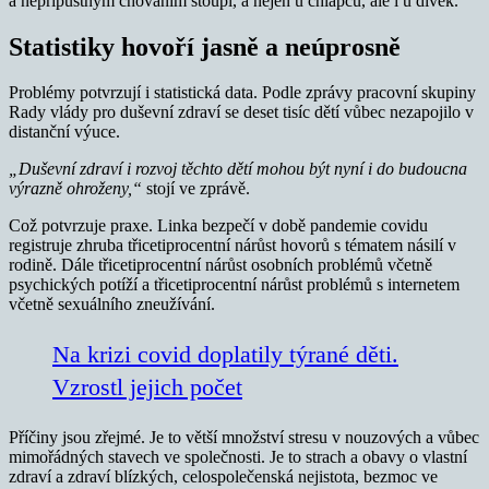
a nepřípustným chováním stoupl, a nejen u chlapců, ale i u dívek.
Statistiky hovoří jasně a neúprosně
Problémy potvrzují i statistická data. Podle zprávy pracovní skupiny
Rady vlády pro duševní zdraví se deset tisíc dětí vůbec nezapojilo v
distanční výuce.
„Duševní zdraví i rozvoj těchto dětí mohou být nyní i do budoucna
výrazně ohroženy,“
stojí ve zprávě.
Což potvrzuje praxe. Linka bezpečí v době pandemie covidu
registruje zhruba třicetiprocentní nárůst hovorů s tématem násilí v
rodině. Dále třicetiprocentní nárůst osobních problémů včetně
psychických potíží a třicetiprocentní nárůst problémů s internetem
včetně sexuálního zneužívání.
Na krizi covid doplatily týrané děti.
Vzrostl jejich počet
Příčiny jsou zřejmé. Je to větší množství stresu v nouzových a vůbec
mimořádných stavech ve společnosti. Je to strach a obavy o vlastní
zdraví a zdraví blízkých, celospolečenská nejistota, bezmoc ve