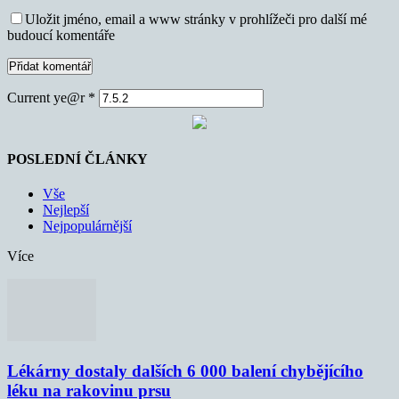
Uložit jméno, email a www stránky v prohlížeči pro další mé
budoucí komentáře
Current ye@r
*
POSLEDNÍ ČLÁNKY
Vše
Nejlepší
Nejpopulárnější
Více
Lékárny dostaly dalších 6 000 balení chybějícího
léku na rakovinu prsu