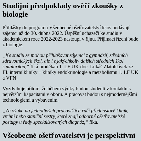
Studijní předpoklady ověří zkoušky z
biologie
Přihlášky do programu Všeobecné ošetřovatelství letos podávají
zájemci až do 30. dubna 2022. Úspěšní uchazeči ke studiu v
akademickém roce 2022-2023 nastoupí v říjnu. Přijímací řízení bude
z biologie.
„Ke studiu se mohou přihlašovat zájemci z gymnázií, středních
zdravotnických škol, ale i z jakýchkoliv dalších středních škol
s maturitou,“
říká proděkan 1. LF UK doc. Lukáš Zlatohlávek ze
III. interní kliniky – kliniky endokrinologie a metabolismu 1. LF UK
a VFN.
Vyzdvihuje přitom, že během výuky budou studenti v kontaktu s
největšími kapacitami v oboru. A pracovat budou s nejmodernějšími
technologiemi a vybavením.
„Za výuku na jednotlivých pracovištích ručí přednostové klinik,
vrchní nebo staniční sestry, které znají odborné ošetřovatelské
postupy u řady specializovaných diagnóz,“
říká.
Všeobecné ošetřovatelství je perspektivní