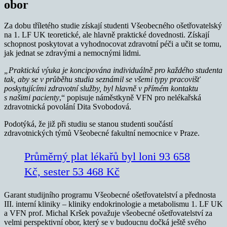
obor
Za dobu tříletého studie získají studenti Všeobecného ošetřovatelský
na 1. LF UK teoretické, ale hlavně praktické dovednosti. Získají
schopnost poskytovat a vyhodnocovat zdravotní péči a učit se tomu,
jak jednat se zdravými a nemocnými lidmi.
„Praktická výuka je koncipována individuálně pro každého studenta
tak, aby se v průběhu studia seznámil se všemi typy pracovišť
poskytujícími zdravotní služby, byl hlavně v přímém kontaktu
s našimi pacienty
,“ popisuje náměstkyně VFN pro nelékařská
zdravotnická povolání Dita Svobodová.
Podotýká, že již při studiu se stanou studenti součástí
zdravotnických týmů Všeobecné fakultní nemocnice v Praze.
Průměrný plat lékařů byl loni 93 658
Kč, sester 53 468 Kč
Garant studijního programu Všeobecné ošetřovatelství a přednosta
III. interní kliniky – kliniky endokrinologie a metabolismu 1. LF UK
a VFN prof. Michal Kršek považuje všeobecné ošetřovatelství za
velmi perspektivní obor, který se v budoucnu dočká ještě svého