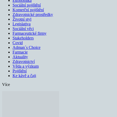
Ekonomika
Sociální pojištění
Komerční pojištění
Zdravotnické prostředky
Životní styl
Legislativa
Sociální věci
Farmaceutické firmy
Stakeholders
Covid
Adman´s Choice
Farmacie
Aktuality
Zdravotnictví
Věda a výzkum
Pojištění
Ke kávě a čaji
Více