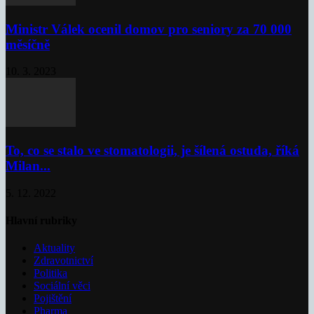
Ministr Válek ocenil domov pro seniory za 70 000
měsíčně
10. 3. 2023
To, co se stalo ve stomatologii, je šílená ostuda, říká
Milan...
5. 12. 2022
Hlavní rubriky
Aktuality
Zdravotnictví
Politika
Sociální věci
Pojištění
Pharma