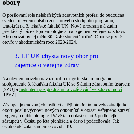
obory
O posilování role nelékařských zdravotních profesí do budoucna
svědčí i otevření dalšího zcela nového studijního programu,
tentokrát na 3. lékařské fakultě UK. Nový program má zatím
předběžný název Epidemiologie a management veřejného zdraví.
Absolvovat by jej mělo 30 až 40 studentů ročně. Obor se prvně
otevře v akademickém roce 2023-2024.
3. LF UK chystá nový obor pro
zájemce o veřejné zdraví
Na otevření nového navazujícího magisterského programu
spolupracuje 3. lékařská fakulta UK se Státním zdravotním ústavem
[SZÚ] a
Institutem postgraduálního vzdělávání ve zdravotnictví
[IPVZ].
Zástupci jmenovaných institucí chtějí otevřením nového studijního
oboru posílit výchovu nových odborníků v oblasti veřejného zdraví,
hygieny a epidemiologie. Právě tato oblast se totiž podle jejich
zástupců v Česku po léta přehlížela a často i podceňovala. Jak
ostatně ukázala pandemie covidu-19.