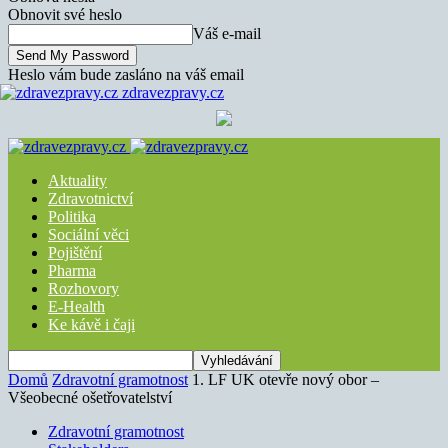
Obnovit své heslo
Váš e-mail
Heslo vám bude zasláno na váš email
zdravezpravy.cz
Aktuality
Zdravotnictví
Politika
Sociální věci
Pojištění
Pharma
Rozhovory
E-Health
Ke kávě i čaji
Domů
Zdravotní gramotnost
1. LF UK otevře nový obor –
Všeobecné ošetřovatelství
Zdravotní gramotnost