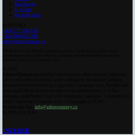
Rozhovory
E-Health
Ke kávě i čaji
KONTAKT
+420 777 264 528
+420 606 831 394
info@zdravezpravy.cz
Obsah serveru je chráněn autorským právem. Jakékoli jeho užití včetně
publikování nebo jiného šíření je zakázáno bez předchozího písemného
souhlasu Copywrite Company s.r.o.
O NÁS
ZdraveZpravy.cz
přinášejí informace ze zdravotnictví, zdravotní
péče a zdravého životního stylu s přesahem do sociální politiky.
Provozovatelem serveru je Copywrite Company s.r.o. Publikování
nebo další šíření obsahu serveru www.zdravezpravy.cz je bez
souhlasu společnosti Copywrite Company zakázáno. Copyright [c]
2020 Copywrite Company s.r.o. / Copyright [c] ČTK.
Kontaktujte nás:
info@zdravezpravy.cz
SLEDUJTE NÁS
INZERCE