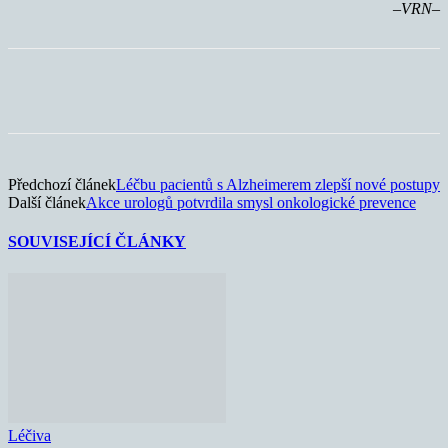
–VRN–
Předchozí článek
Léčbu pacientů s Alzheimerem zlepší nové postupy
Další článek
Akce urologů potvrdila smysl onkologické prevence
SOUVISEJÍCÍ ČLÁNKY
Léčiva