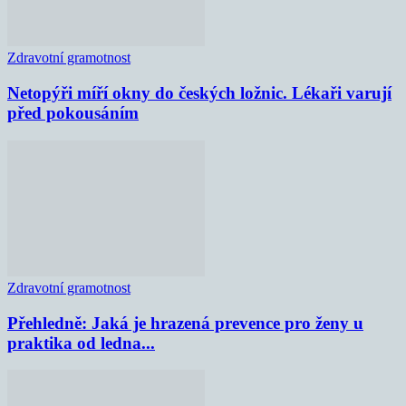
Zdravotní gramotnost
Netopýři míří okny do českých ložnic. Lékaři varují
před pokousáním
Zdravotní gramotnost
Přehledně: Jaká je hrazená prevence pro ženy u
praktika od ledna...