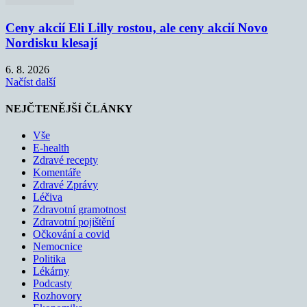
Ceny akcií Eli Lilly rostou, ale ceny akcií Novo
Nordisku klesají
6. 8. 2026
Načíst další
NEJČTENĚJŠÍ ČLÁNKY
Vše
E-health
Zdravé recepty
Komentáře
Zdravé Zprávy
Léčiva
Zdravotní gramotnost
Zdravotní pojištění
Očkování a covid
Nemocnice
Politika
Lékárny
Podcasty
Rozhovory