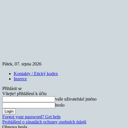
Pátek, 07. srpna 2026
Kontakty / Etický kodex
Inzerce
Přihlásit se
Vítejte! přihlášení k účtu
vaše uživatelské jméno
heslo
Forgot your password? Get help
Prohlášení o zásadách ochrany osobních údajů
Obnova hesla