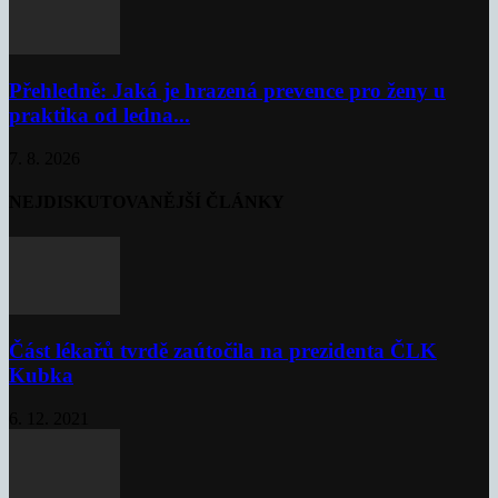
Přehledně: Jaká je hrazená prevence pro ženy u
praktika od ledna...
7. 8. 2026
NEJDISKUTOVANĚJŠÍ ČLÁNKY
Část lékařů tvrdě zaútočila na prezidenta ČLK
Kubka
6. 12. 2021