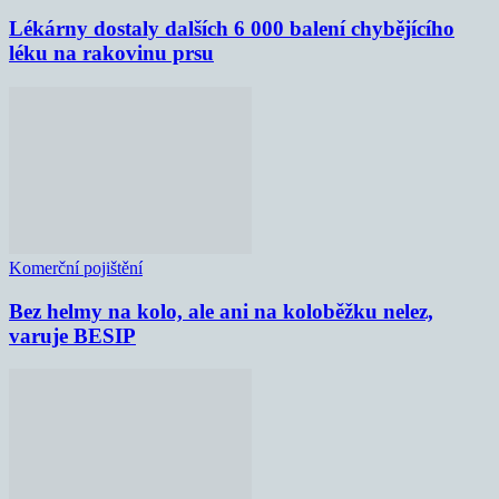
Lékárny dostaly dalších 6 000 balení chybějícího
léku na rakovinu prsu
Komerční pojištění
Bez helmy na kolo, ale ani na koloběžku nelez,
varuje BESIP