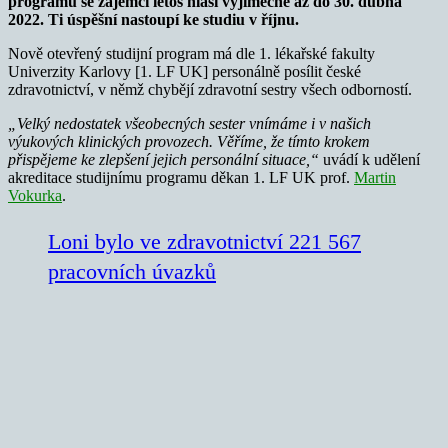
programu se zájemci letos hlásí výjimečně až do 30. dubna
2022. Ti úspěšní nastoupí ke studiu v říjnu.
Nově otevřený studijní program má dle 1. lékařské fakulty
Univerzity Karlovy [1. LF UK] personálně posílit české
zdravotnictví, v němž chybějí zdravotní sestry všech odborností.
„Velký nedostatek všeobecných sester vnímáme i v našich
výukových klinických provozech. Věříme, že tímto krokem
přispějeme ke zlepšení jejich personální situace,“
uvádí k udělení
akreditace studijnímu programu děkan 1. LF UK prof.
Martin
Vokurka
.
Loni bylo ve zdravotnictví 221 567
pracovních úvazků