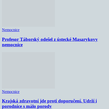
Nemocnice
Profesor Táborský odešel z ústecké Masarykovy
nemocnice
Nemocnice
Krajská zdravotní jde proti doporučení. Udrží i
porodnice s málo porody