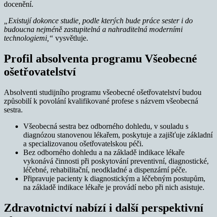
docenění.
„Existují dokonce studie, podle kterých bude práce sester i do
budoucna nejméně zastupitelná a nahraditelná moderními
technologiemi,“
vysvětluje.
Profil absolventa programu Všeobecné
ošetřovatelství
Absolventi studijního programu všeobecné ošetřovatelství budou
způsobilí k povolání kvalifikované profese s názvem všeobecná
sestra.
Všeobecná sestra bez odborného dohledu, v souladu s
diagnózou stanovenou lékařem, poskytuje a zajišťuje základní
a specializovanou ošetřovatelskou péči.
Bez odborného dohledu a na základě indikace lékaře
vykonává činnosti při poskytování preventivní, diagnostické,
léčebné, rehabilitační, neodkladné a dispenzární péče.
Připravuje pacienty k diagnostickým a léčebným postupům,
na základě indikace lékaře je provádí nebo při nich asistuje.
Zdravotnictví nabízí i další perspektivní