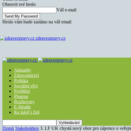
Obnovit své heslo
Váš e-mail
Heslo vám bude zasláno na váš email
zdravezpravy.cz
Aktuality
Zdravotnictví
Politika
Sociální věci
Pojištění
Pharma
Rozhovory
E-Health
Ke kávě i čaji
Domů
Stakeholders
3. LF UK chystá nový obor pro zájemce o veřejn