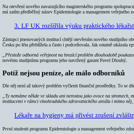
Na otevření nového navazujícího magisterského programu spolupracuj
má zatím předběžný název Epidemiologie a management veřejného zd
3. LF UK rozšířila výuku praktického lékařst
Zástupci jmenovaných institucí chtějí otevřením nového studijního obo
Česku po léta přehlížela a často i podceňovala. Jak ostatně ukázala e
„Přestože odborná veřejnost na hrozící problém dlouhodobě poukazoval
novému studijnímu programu jeho navržený garant Pavel Dlouhý.
Potíž nejsou peníze, ale málo odborníků
Dle něj není až takový problém vyčlenit finanční prostředky. To se dl
„Ty nemáme někde ve skladu ani nerostou jako ovoce na stromech, mus
institucemi v rámci vinohradského zdravotnického areálu i mimo něj, 
Lékaře na hygieny má přivést zrušení zvláštn
První studenti programu Epidemiologie a management veřejného zdraví