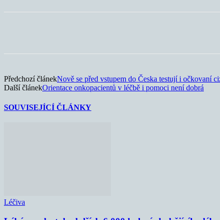
Sdílet
Předchozí článek
Nově se před vstupem do Česka testují i očkovaní ci
Další článek
Orientace onkopacientů v léčbě i pomoci není dobrá
SOUVISEJÍCÍ ČLÁNKY
Léčiva