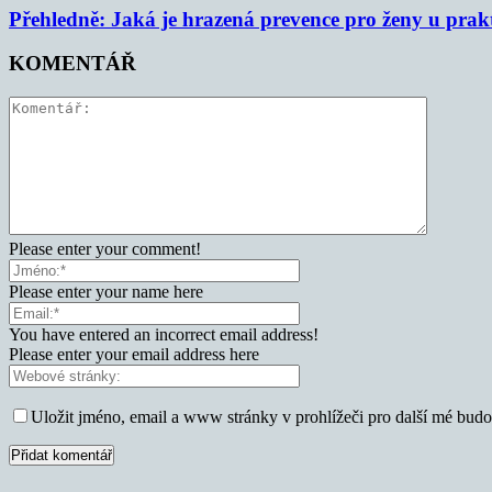
Přehledně: Jaká je hrazená prevence pro ženy u prak
KOMENTÁŘ
Please enter your comment!
Please enter your name here
You have entered an incorrect email address!
Please enter your email address here
Uložit jméno, email a www stránky v prohlížeči pro další mé bud