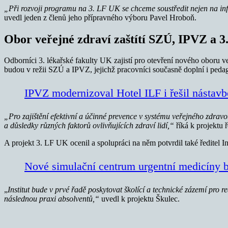
„Při rozvoji programu na 3. LF UK se chceme soustředit nejen na inf
uvedl jeden z členů jeho přípravného výboru Pavel Hroboň.
Obor veřejné zdraví zaštítí SZÚ, IPVZ a 
Odborníci 3. lékařské fakulty UK zajistí pro otevření nového oboru 
budou v režii SZÚ a IPVZ, jejichž pracovníci současně doplní i peda
IPVZ modernizoval Hotel ILF i řešil nástav
„Pro zajištění efektivní a účinné prevence v systému veřejného zdravot
a důsledky různých faktorů ovlivňujících zdraví lidí,“
říká k projektu
A projekt 3. LF UK ocenil a spolupráci na něm potvrdil také ředitel I
Nové simulační centrum urgentní medicíny
„
Institut bude v prvé řadě poskytovat školící a technické zázemí pro r
následnou praxi absolventů,“
uvedl k projektu Škulec.