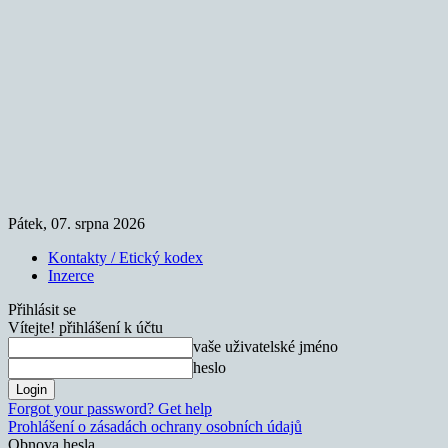
Pátek, 07. srpna 2026
Kontakty / Etický kodex
Inzerce
Přihlásit se
Vítejte! přihlášení k účtu
vaše uživatelské jméno
heslo
Forgot your password? Get help
Prohlášení o zásadách ochrany osobních údajů
Obnova hesla