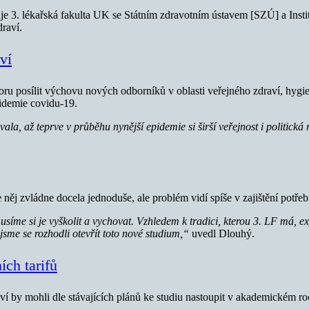
e 3. lékařská fakulta UK se Státním zdravotním ústavem [SZÚ] a Insti
raví.
ví
ru posílit výchovu nových odborníků v oblasti veřejného zdraví, hygieny
pidemie covidu-19.
a, až teprve v průběhu nynější epidemie si širší veřejnost i politická
e něj zvládne docela jednoduše, ale problém vidí spíše v zajištění potř
íme si je vyškolit a vychovat. Vzhledem k tradici, kterou 3. LF má, e
jsme se rozhodli otevřít toto nové studium,“
uvedl Dlouhý.
ích tarifů
 by mohli dle stávajících plánů ke studiu nastoupit v akademickém ro