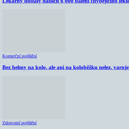
Lékárny dostaly dalších 6 000 balení chybějícího lék
Komerční pojištění
Bez helmy na kolo, ale ani na koloběžku nelez, varu
Zdravotní pojištění