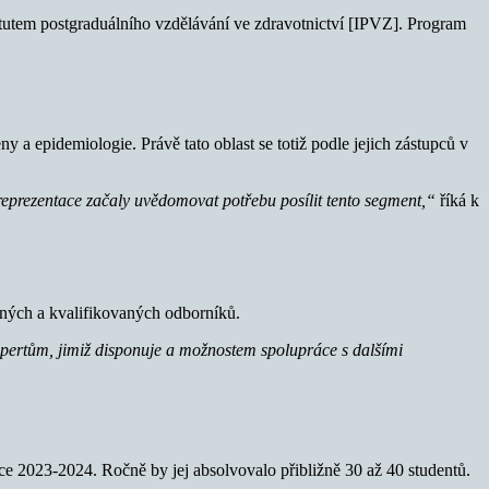
tutem postgraduálního vzdělávání ve zdravotnictví [IPVZ]. Program
 a epidemiologie. Právě tato oblast se totiž podle jejich zástupců v
 reprezentace začaly uvědomovat potřebu posílit tento segment,“
říká k
ebných a kvalifikovaných odborníků.
xpertům, jimiž disponuje a možnostem spolupráce s dalšími
ce 2023-2024. Ročně by jej absolvovalo přibližně 30 až 40 studentů.