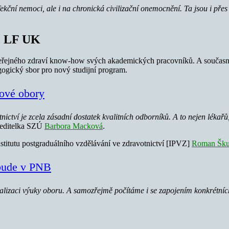
ekční nemoci, ale i na chronická civilizační onemocnění. Ta jsou i př
3. LF UK
veřejného zdraví know-how svých akademických pracovníků. A současně 
gogický sbor pro nový studijní program.
bové obory
nictví je zcela zásadní dostatek kvalitních odborníků. A to nejen lékařů,
 ředitelka SZÚ
Barbora Macková
.
nstitutu postgraduálního vzdělávání ve zdravotnictví [IPVZ]
Roman Šku
 bude v PNB
ealizaci výuky oboru. A samozřejmě počítáme i se zapojením konkrétních o