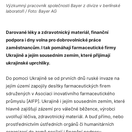
Výzkumný pracovník společnosti Bayer z divize v berlínské
laboratoři / Foto: Bayer AG
Darované léky a zdravotnický materiál, finanční
podpora i dny volna pro dobrovolnické práce
zaměstnancům. I tak pomáhají farmaceutické firmy
Ukrajině a jejím sousedním zemím, které přijímají
ukrajinské uprchlíky.
Do pomoci Ukrajině se od prvních dnů ruské invaze na
jejím území zapojily desítky farmaceutických firem
sdružených v Asociaci inovativního farmaceutického
průmyslu [AIFP]. Ukrajině i jejím sousedním zemím, které
hlavně zajišťují zázemí pro válečné běžence, výrobci
uvolňují léčiva, zdravotnický materiál. A buď přímo, nebo
prostřednictvím ústředních orgánů či humanitárních
organizací do země posílají i finanční podporu.