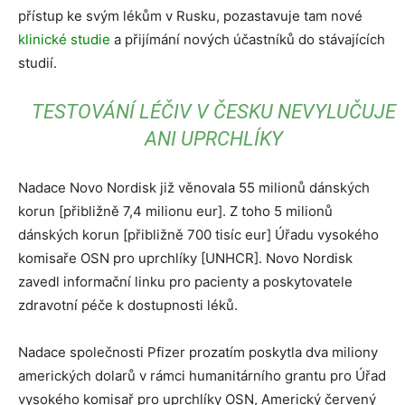
přístup ke svým lékům v Rusku, pozastavuje tam nové
klinické studie
a přijímání nových účastníků do stávajících
studií.
TESTOVÁNÍ LÉČIV V ČESKU NEVYLUČUJE
ANI UPRCHLÍKY
Nadace Novo Nordisk již věnovala 55 milionů dánských
korun [přibližně 7,4 milionu eur]. Z toho 5 milionů
dánských korun [přibližně 700 tisíc eur] Úřadu vysokého
komisaře OSN pro uprchlíky [UNHCR]. Novo Nordisk
zavedl informační linku pro pacienty a poskytovatele
zdravotní péče k dostupnosti léků.
Nadace společnosti Pfizer prozatím poskytla dva miliony
amerických dolarů v rámci humanitárního grantu pro Úřad
vysokého komisař pro uprchlíky OSN, Americký červený