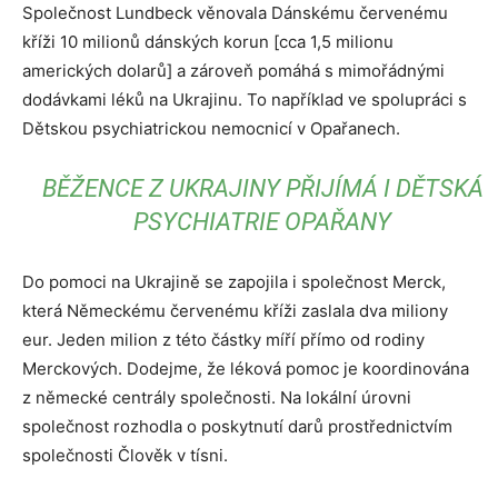
Společnost Lundbeck věnovala Dánskému červenému
kříži 10 milionů dánských korun [cca 1,5 milionu
amerických dolarů] a zároveň pomáhá s mimořádnými
dodávkami léků na Ukrajinu. To například ve spolupráci s
Dětskou psychiatrickou nemocnicí v Opařanech.
BĚŽENCE Z UKRAJINY PŘIJÍMÁ I DĚTSKÁ
PSYCHIATRIE OPAŘANY
Do pomoci na Ukrajině se zapojila i společnost Merck,
která Německému červenému kříži zaslala dva miliony
eur. Jeden milion z této částky míří přímo od rodiny
Merckových. Dodejme, že léková pomoc je koordinována
z německé centrály společnosti. Na lokální úrovni
společnost rozhodla o poskytnutí darů prostřednictvím
společnosti Člověk v tísni.