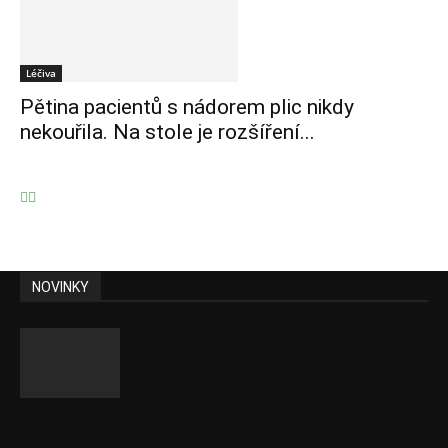
Léčiva
Pětina pacientů s nádorem plic nikdy
nekouřila. Na stole je rozšíření...
NOVINKY
Ceny akcií Eli Lilly rostou, ale ceny akcií