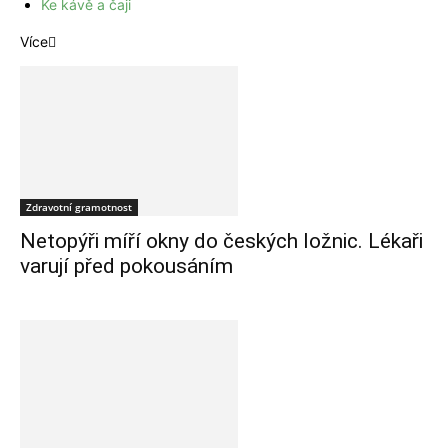
Ke kávě a čaji
Více
Zdravotní gramotnost
Netopýři míří okny do českých ložnic. Lékaři
varují před pokousáním