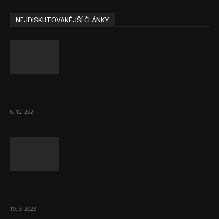
NEJDISKUTOVANĚJŠÍ ČLÁNKY
Část lékařů tvrdě zaútočila na prezidenta
ČLK Kubka
6. 12. 2021
Ministr Válek ocenil domov pro seniory za
70 000 měsíčně
10. 3. 2023