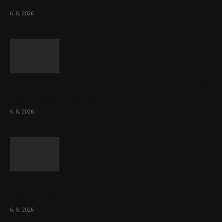
Novo Nordisku klesají
6. 8. 2026
Netopýři míří okny do českých ložnic. Lékaři
varují před pokousáním
6. 8. 2026
V korupční kauze z roku 2018 ve FN Bulovka
padly další...
6. 8. 2026