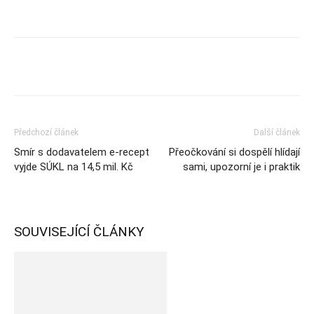
Předchozí článek
Další článek
Smír s dodavatelem e-recept
Přeočkování si dospělí hlídají
vyjde SÚKL na 14,5 mil. Kč
sami, upozorní je i praktik
SOUVISEJÍCÍ ČLÁNKY