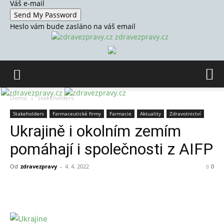
Váš e-mail
Heslo vám bude zasláno na váš email
zdravezpravy.cz
Domů
Stakeholders
Stakeholders
Farmaceutické firmy
Farmacie
Aktuality
Zdravotnictví
Ukrajině i okolním zemím
pomáhají i společnosti z AIFP
Od
zdravezpravy
-
4. 4. 2022
0