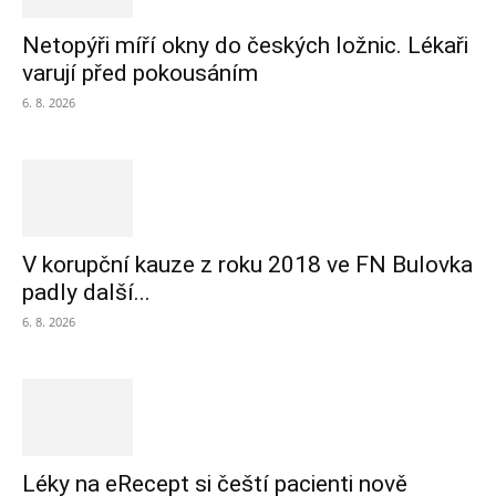
Netopýři míří okny do českých ložnic. Lékaři
varují před pokousáním
6. 8. 2026
V korupční kauze z roku 2018 ve FN Bulovka
padly další...
6. 8. 2026
Léky na eRecept si čeští pacienti nově