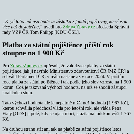
„Krytí toho mínusu bude ze zůstatku z fondů pojišťovny, které jsou
více než dostatečné,“
uvedl pro
ZdraveZpravy.cz
předseda Správní
rady VZP ČR Tom Philipp [KDU-ČSL].
Platba za státní pojištěnce příští rok
stoupne na 1 900 Kč
Pro
ZdraveZpravy.cz
upřesnil, že valorizace platby za státní
pojištěnce, jak ji navrhlo Ministerstvo zdravotnictví ČR [MZ ČR] a
schválil Parlament ČR, v reálu nastane až v roce 2024. V příštím
roce platba za státní pojištěnce i tak podle jeho slov vzroste na 1 900
korun. Což je takzvaná výchozí hodnota, na níž se shodli zástupci
koaličních stran.
Tato výchozí hodnota ale je nepatrně nižší než hodnota [1 967 Kč],
kterou schválila předchozí vláda pro letošní rok, ale vláda Petra
Fialy [ODS] ji poté, kdy se ujala moci, srazila na loňskou výši 1 767
Kč.
Na druhou stranu stát ani tak na platbě za státní pojištěnce letos