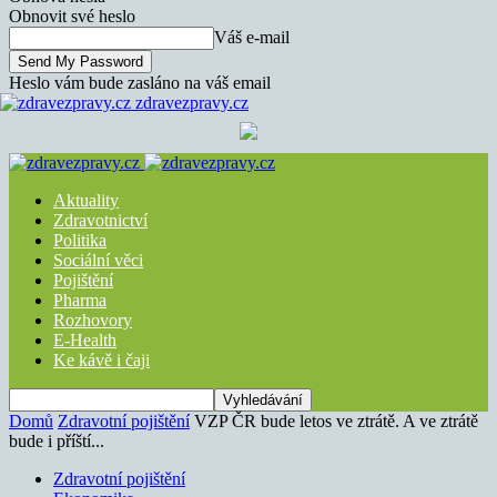
Obnovit své heslo
Váš e-mail
Heslo vám bude zasláno na váš email
zdravezpravy.cz
Aktuality
Zdravotnictví
Politika
Sociální věci
Pojištění
Pharma
Rozhovory
E-Health
Ke kávě i čaji
Domů
Zdravotní pojištění
VZP ČR bude letos ve ztrátě. A ve ztrátě
bude i příští...
Zdravotní pojištění