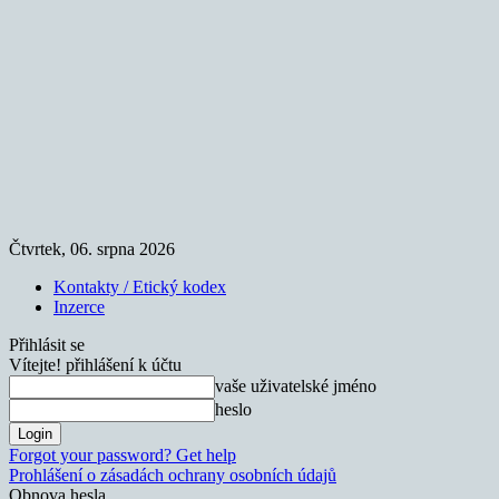
Čtvrtek, 06. srpna 2026
Kontakty / Etický kodex
Inzerce
Přihlásit se
Vítejte! přihlášení k účtu
vaše uživatelské jméno
heslo
Forgot your password? Get help
Prohlášení o zásadách ochrany osobních údajů
Obnova hesla