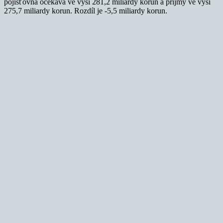
pojišťovna očekává ve výši 281,2 miliardy korun a příjmy ve výši
275,7 miliardy korun. Rozdíl je -5,5 miliardy korun.