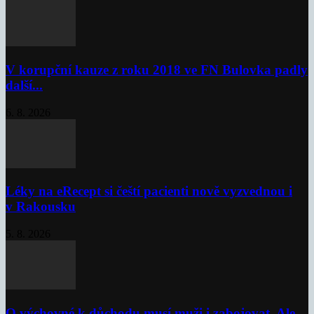
V korupční kauze z roku 2018 ve FN Bulovka padly
další...
6. 8. 2026
Léky na eRecept si čeští pacienti nově vyzvednou i
v Rakousku
5. 8. 2026
O výchovné k důchodu musí muži i zabojovat. Ale