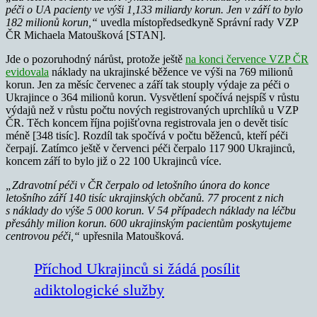
péči o UA pacienty ve výši 1,133 miliardy korun. Jen v září to bylo
182 milionů korun,“
uvedla místopředsedkyně Správní rady VZP
ČR Michaela Matoušková [STAN].
Jde o pozoruhodný nárůst, protože ještě
na konci července VZP ČR
evidovala
náklady na ukrajinské běžence ve výši na 769 milionů
korun. Jen za měsíc červenec a září tak stouply výdaje za péči o
Ukrajince o 364 milionů korun. Vysvětlení spočívá nejspíš v růstu
výdajů než v růstu počtu nových registrovaných uprchlíků u VZP
ČR. Těch koncem října pojišťovna registrovala jen o devět tisíc
méně [348 tisíc]. Rozdíl tak spočívá v počtu běženců, kteří péči
čerpají. Zatímco ještě v červenci péči čerpalo 117 900 Ukrajinců,
koncem září to bylo již o 22 100 Ukrajinců více.
„Zdravotní péči v ČR čerpalo od letošního února do konce
letošního září
140 tisíc ukrajinských občanů. 77 procent z nich
s náklady do výše 5 000 korun. V 54 případech náklady na léčbu
přesáhly milion korun. 600 ukrajinským pacientům poskytujeme
centrovou péči,“
upřesnila Matoušková.
Příchod Ukrajinců si žádá posílit
adiktologické služby