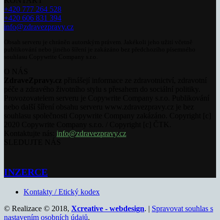
KONTAKT
+420 777 264 528
+420 606 831 394
info@zdravezpravy.cz
Obsah serveru je chráněn autorským právem. Jakékoli jeho užití včetně
publikování nebo jiného šíření je zakázáno bez předchozího písemného
souhlasu Copywrite Company s.r.o.
O NÁS
ZdraveZpravy.cz
přinášejí informace ze zdravotnictví, zdravotní
péče a zdravého životního stylu s přesahem do sociální politiky.
Provozovatelem serveru je Copywrite Company s.r.o. Publikování
nebo další šíření obsahu serveru www.zdravezpravy.cz je bez
souhlasu společnosti Copywrite Company zakázáno. Copyright [c]
2020 Copywrite Company s.r.o. / Copyright [c] ČTK.
Kontaktujte nás:
info@zdravezpravy.cz
SLEDUJTE NÁS
INZERCE
Kontakty / Etický kodex
© Realizace © 2018,
Xcreative - webdesign
. |
Spravovat souhlas s
nastavením osobních údajů
.