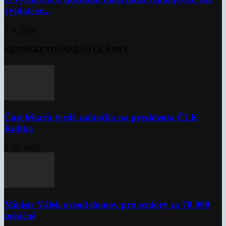
vyplatí se...
5. 8. 2026
NEJDISKUTOVANĚJŠÍ ČLÁNKY
Část lékařů tvrdě zaútočila na prezidenta ČLK
Kubka
6. 12. 2021
Ministr Válek ocenil domov pro seniory za 70 000
měsíčně