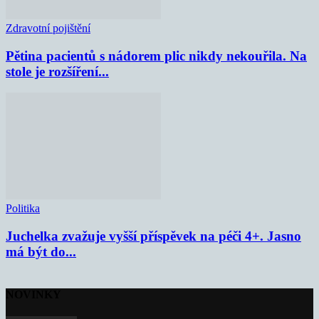
Zdravotní pojištění
Pětina pacientů s nádorem plic nikdy nekouřila. Na
stole je rozšíření...
Politika
Juchelka zvažuje vyšší příspěvek na péči 4+. Jasno
má být do...
NOVINKY