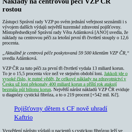
Náklady na centrovou péči VZP ČR
rostou
Zástupci Správní rady VZP po svém jednání veřejnost seznámili i s
vývojem dalších výdajů největší tuzemské zdravotní pojišťovny.
Místopředsedkyně Správní rady Věra Adámková [ANO] uvedla, že
náklady na centrovou péči za letošní první tři čtvrtletí stouply o 12,6
procenta.
„Aktuálně je centrová péče poskytovaná 59 500 klientům VZP ČR,“
uvedla Adámková.
VZP ČR za tuto péči za první tři čtvrtletí vydala 13 miliard korun.
To je o 15,5 procenta více než ve stejném období loni.
Jakkoli jde o
vysoké číslo, je nutné vědět, že celkové náklady na zdravotnictví v
Česku už loni překonaly 400 miliard korun a příští rok atakují
bezmála půl bilionu korun
. Největší nárůst nákladů VZP ČR eviduje
u diagnózy cystická fibróza, a to o 219 procent [+542 mil. Kč].
Pojišťovny dětem s CF nově uhradí
Kaftrio
Vysvětlení nárůstu výdajů u pacientů s cystickou fibrózou leží ve