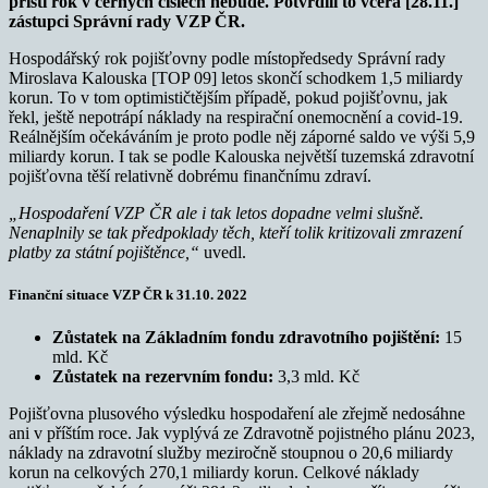
příští rok v černých číslech nebude. Potvrdili to včera [28.11.]
zástupci Správní rady VZP ČR.
Hospodářský rok pojišťovny podle místopředsedy Správní rady
Miroslava Kalouska [TOP 09] letos skončí schodkem 1,5 miliardy
korun. To v tom optimističtějším případě, pokud pojišťovnu, jak
řekl, ještě nepotrápí náklady na respirační onemocnění a covid-19.
Reálnějším očekáváním je proto podle něj záporné saldo ve výši 5,9
miliardy korun. I tak se podle Kalouska největší tuzemská zdravotní
pojišťovna těší relativně dobrému finančnímu zdraví.
„Hospodaření VZP ČR ale i tak letos dopadne velmi slušně.
Nenaplnily se tak předpoklady těch, kteří tolik kritizovali zmrazení
platby za státní pojištěnce,“
uvedl.
Finanční situace VZP ČR k 31.10. 2022
Zůstatek na Základním fondu zdravotního pojištění:
15
mld. Kč
Zůstatek na rezervním fondu:
3,3 mld. Kč
Pojišťovna plusového výsledku hospodaření ale zřejmě nedosáhne
ani v příštím roce. Jak vyplývá ze Zdravotně pojistného plánu 2023,
náklady na zdravotní služby meziročně stoupnou o 20,6 miliardy
korun na celkových 270,1 miliardy korun. Celkové náklady