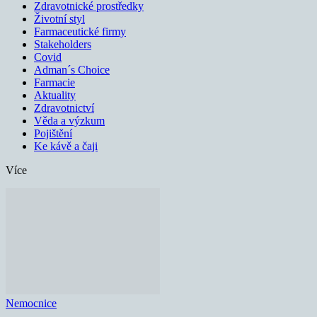
Zdravotnické prostředky
Životní styl
Farmaceutické firmy
Stakeholders
Covid
Adman´s Choice
Farmacie
Aktuality
Zdravotnictví
Věda a výzkum
Pojištění
Ke kávě a čaji
Více
Nemocnice