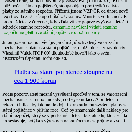
neušetřil tolik, kolik si původně představoval [14 mld. Kč]. Roste-li
totiž počet státních pojištěnců, stoupá objem prostředků na tyto
platby ze státního rozpočtu. Přičemž jenom VZP ČR od února nově
registrovala 357 tisíc uprchlíků z Ukrajiny. Ministerstvo financí ČR
proto již letos v červenci, kdy vláda vůbec poprvé zvyšovala letošní
schodek státního rozpočtu,
oznámilo navýšení výdajů státního
rozpočtu na platbu za státní pojištěnce o 5,2 miliardy
.
Jinou pozoruhodnou věcí je, proč má již schválený valorizační
mechanismus plateb za státní pojištěnce, o níž ministr zdravotnictví
Vlastimil Válek [TOP 09] dlouhodobě hovoří jako o svém
historickém úspěchu, roční odklad.
Platba za státní pojištěnce stoupne na
cca 1 900 korun
Podle pozorovatelů možné vysvětlení spočívá v tom, že valorizační
mechanismus se mimo jiné odvíjí od výše inflace. A při letošní
rekordní inflaci by tak mohlo dojít i k rekordnímu zvýšení platby za
státní pojištěnce v příštím roce. Což by znamenalo další náklady pro
státní rozpočet, který se v posledních letech bez ohledu, která vláda
ho sestavuje, potýká s výrazným nepoměrem mezi příjmy a výdaji.