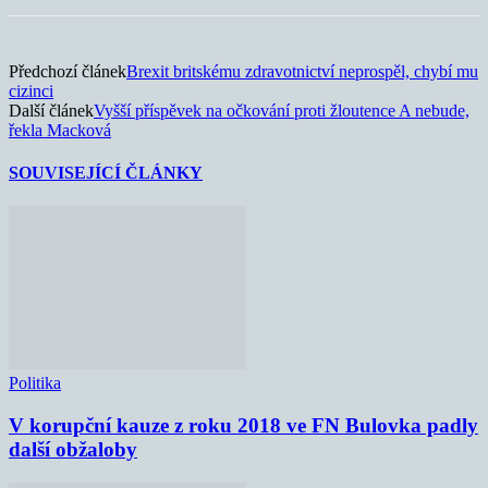
Předchozí článek
Brexit britskému zdravotnictví neprospěl, chybí mu
cizinci
Další článek
Vyšší příspěvek na očkování proti žloutence A nebude,
řekla Macková
SOUVISEJÍCÍ ČLÁNKY
Politika
V korupční kauze z roku 2018 ve FN Bulovka padly
další obžaloby