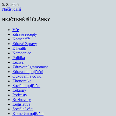
5. 8. 2026
Načíst další
NEJČTENĚJŠÍ ČLÁNKY
Vše
Zdravé recepty
Komentáře
Zdravé Zprávy
E-health
Nemocnice
Politika
Léčiva
Zdravotní gramotnost
Zdravotní pojištění
Očkování a covid
Ekonomika
Sociální pojištění
Lékárny
Podcasty
Rozhovory
Legislativa
Sociální věci
Komerční pojištění