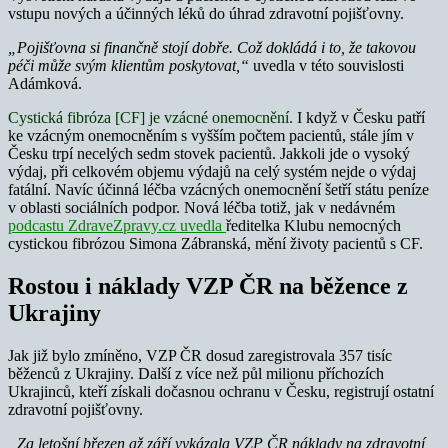
vstupu nových a účinných léků do úhrad zdravotní pojišťovny.
„Pojišťovna si finančně stojí dobře. Což dokládá i to, že takovou
péči může svým klientům poskytovat,“
uvedla v této souvislosti
Adámková.
Cystická fibróza [CF] je vzácné onemocnění.
I když v Česku patří
ke vzácným onemocněním s vyšším počtem pacientů, stále jím v
Česku trpí necelých sedm stovek pacientů. Jakkoli jde o vysoký
výdaj, při celkovém objemu výdajů na celý systém nejde o výdaj
fatální. Navíc účinná léčba vzácných onemocnění šetří státu peníze
v oblasti sociálních podpor. Nová léčba totiž, jak v nedávném
podcastu ZdraveZpravy.cz uvedla
ředitelka Klubu nemocných
cystickou fibrózou Simona Zábranská, mění životy pacientů s CF.
Rostou i náklady VZP ČR na běžence z
Ukrajiny
Jak již bylo zmíněno, VZP ČR dosud zaregistrovala 357 tisíc
běženců z Ukrajiny. Další z více než půl milionu příchozích
Ukrajinců, kteří získali dočasnou ochranu v Česku, registrují ostatní
zdravotní pojišťovny.
„Za letošní březen až září vykázala VZP ČR náklady na zdravotní