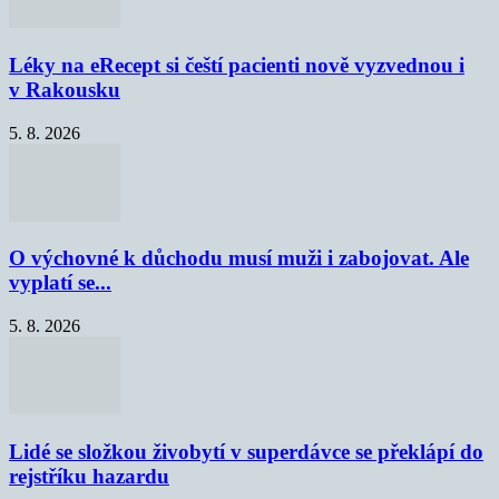
Léky na eRecept si čeští pacienti nově vyzvednou i
v Rakousku
5. 8. 2026
O výchovné k důchodu musí muži i zabojovat. Ale
vyplatí se...
5. 8. 2026
Lidé se složkou živobytí v superdávce se překlápí do
rejstříku hazardu