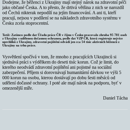
Dodejme, že běženci z Ukrajiny mají stejný nárok na zdravotní péči
jako občané Česka. A to přesto, že drtivá většina z nich se narozdíl
od Čechů nikterak nepodílí na jejím financování. A ani ti, kteří
pracují, nejsou v podílení se na nákladech zdravotního systému v
Česku zcela stoprocentní.
Totiž: Zatímco podle dat Úřadu práce ČR v říjnu v Česku pracovalo zhruba 95 781 osob
z Ukrajiny s udělenou dočasnou ochranou, podle dat VZP ČR, která registruje nejvíce
uprchlíků z Ukrajiny, zdravotní pojištění odvádí jen cca 54 tisíc aktivních běženců z
Ukrajiny na trhu práce.
Vysvětlení spočívá v tom, že mnoho z pracujících Ukrajinců si
sjednává práci s výdělkem do deseti tisíc korun. Což je limit, do
kterého neodvádí zdravotní pojištění ani pojistné na sociální
zabezpečení. Příjem si dorovnávají humanitární dávkou ve výši 5
000 korun na osobu, kterou dostávají po dobu šesti měsíců od
udělení dočasné ochrany. I poté ale mají nárok na podporu, byť v
omezenější míře.
Daniel Tácha