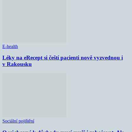
E-health
Léky na eRecept si čeští pacienti nově vyzvednou i
v Rakousku
Sociální pojištění