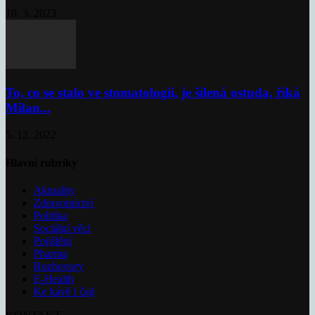
10. 3. 2023
To, co se stalo ve stomatologii, je šílená ostuda, říká
Milan...
5. 12. 2022
Hlavní rubriky
Aktuality
Zdravotnictví
Politika
Sociální věci
Pojištění
Pharma
Rozhovory
E-Health
Ke kávě i čaji