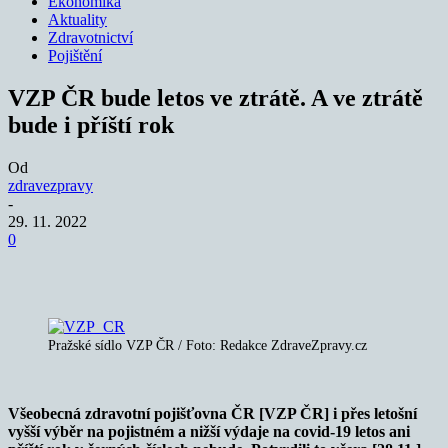
Ekonomika
Aktuality
Zdravotnictví
Pojištění
VZP ČR bude letos ve ztrátě. A ve ztrátě
bude i příští rok
Od
zdravezpravy
-
29. 11. 2022
0
Pražské sídlo VZP ČR / Foto: Redakce ZdraveZpravy.cz
Všeobecná zdravotní pojišťovna ČR [VZP ČR] i přes letošní
vyšší výběr na pojistném a nižší výdaje na covid-19 letos ani