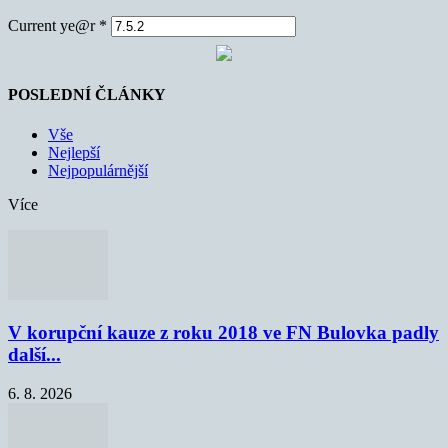
Current ye@r
*
POSLEDNÍ ČLÁNKY
Vše
Nejlepší
Nejpopulárnější
Více
V korupční kauze z roku 2018 ve FN Bulovka padly
další...
6. 8. 2026