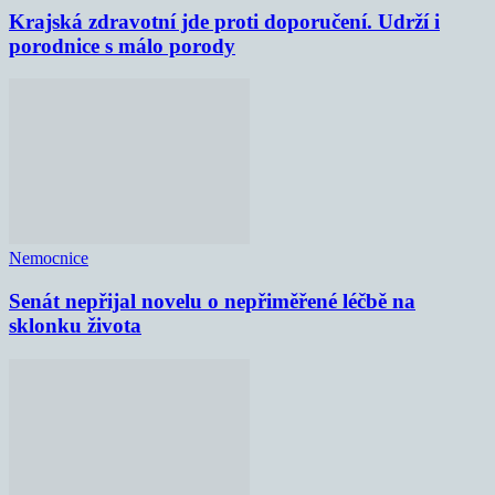
Krajská zdravotní jde proti doporučení. Udrží i
porodnice s málo porody
Nemocnice
Senát nepřijal novelu o nepřiměřené léčbě na
sklonku života