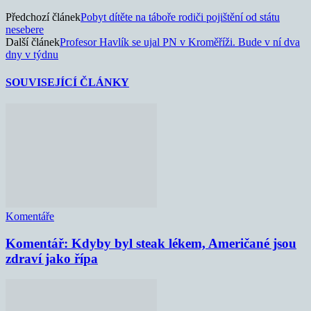
Předchozí článek
Pobyt dítěte na táboře rodiči pojištění od státu
nesebere
Další článek
Profesor Havlík se ujal PN v Kroměříži. Bude v ní dva
dny v týdnu
SOUVISEJÍCÍ ČLÁNKY
Komentáře
Komentář: Kdyby byl steak lékem, Američané jsou
zdraví jako řípa