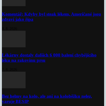
Komentář: Kdyby byl steak lékem, Američané jsou
zdraví jako řípa
8. 8. 2026
Lékárny dostaly dalších 6 000 balení chybějícího
léku na rakovinu prsu
7. 8. 2026
Bez helmy na kolo, ale ani na koloběžku nelez,
varuje BESIP