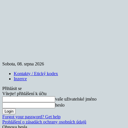
Sobota, 08. srpna 2026
Kontakty / Etický kodex
Inzerce
Přihlásit se
Vítejte! přihlášení k účtu
vaše uživatelské jméno
heslo
Forgot your password? Get help
Prohlášení o zásadách ochrany osobních údajů
Obnova hesla