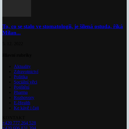
To, co se stalo ve stomatologii, je šílená ostuda, říká
Milan...
5. 12. 2022
Hlavní rubriky
Aktuality
Zdravotnictví
Politika
Sociální věci
Pojištění
Pharma
Rozhovory
E-Health
Ke kávě i čaji
KONTAKT
+420 777 264 528
+420 606 831 394