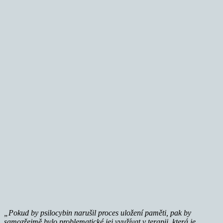
„Pokud by psilocybin narušil proces uložení paměti, pak by
samozřejmě bylo problematické jej využívat v terapii, která je