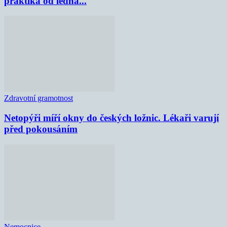
praktika od ledna...
Zdravotní gramotnost
Netopýři míří okny do českých ložnic. Lékaři varují
před pokousáním
Nemocnice