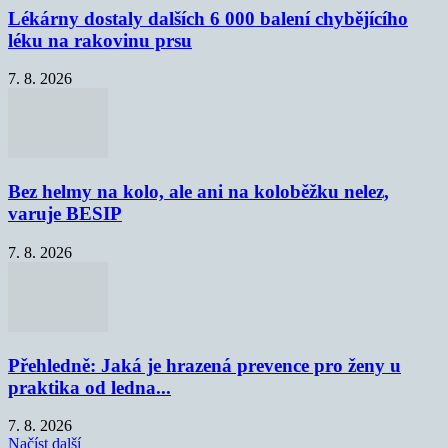
Lékárny dostaly dalších 6 000 balení chybějícího
léku na rakovinu prsu
7. 8. 2026
Bez helmy na kolo, ale ani na koloběžku nelez,
varuje BESIP
7. 8. 2026
Přehledně: Jaká je hrazená prevence pro ženy u
praktika od ledna...
7. 8. 2026
Načíst další