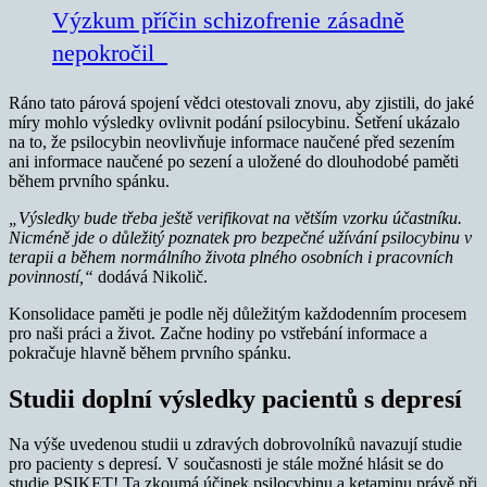
Výzkum příčin schizofrenie zásadně
nepokročil
Ráno tato párová spojení vědci otestovali znovu, aby zjistili, do jaké
míry mohlo výsledky ovlivnit podání psilocybinu. Šetření ukázalo
na to, že psilocybin neovlivňuje informace naučené před sezením
ani informace naučené po sezení a uložené do dlouhodobé paměti
během prvního spánku.
„Výsledky bude třeba ještě verifikovat na větším vzorku účastníku.
Nicméně jde o důležitý poznatek pro bezpečné užívání psilocybinu v
terapii a během normálního života plného osobních i pracovních
povinností,“
dodává Nikolič.
Konsolidace paměti je podle něj důležitým každodenním procesem
pro naši práci a život. Začne hodiny po vstřebání informace a
pokračuje hlavně během prvního spánku.
Studii doplní výsledky pacientů s depresí
Na výše uvedenou studii u zdravých dobrovolníků navazují studie
pro pacienty s depresí. V současnosti je stále možné hlásit se do
studie PSIKET! Ta zkoumá účinek psilocybinu a ketaminu právě při