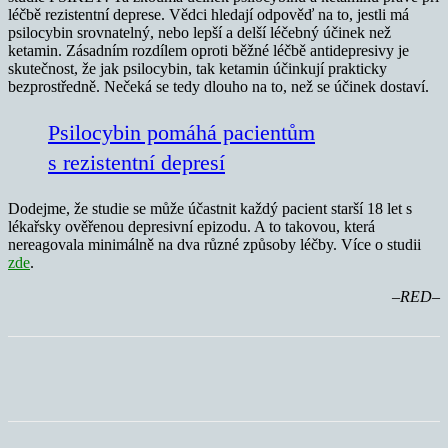
léčbě rezistentní deprese. Vědci hledají odpověď na to, jestli má
psilocybin srovnatelný, nebo lepší a delší léčebný účinek než
ketamin. Zásadním rozdílem oproti běžné léčbě antidepresivy je
skutečnost, že jak psilocybin, tak ketamin účinkují prakticky
bezprostředně. Nečeká se tedy dlouho na to, než se účinek dostaví.
Psilocybin pomáhá pacientům
s rezistentní depresí
Dodejme, že studie se může účastnit každý pacient starší 18 let s
lékařsky ověřenou depresivní epizodu. A to takovou, která
nereagovala minimálně na dva různé způsoby léčby. Více o studii
zde
.
–RED–