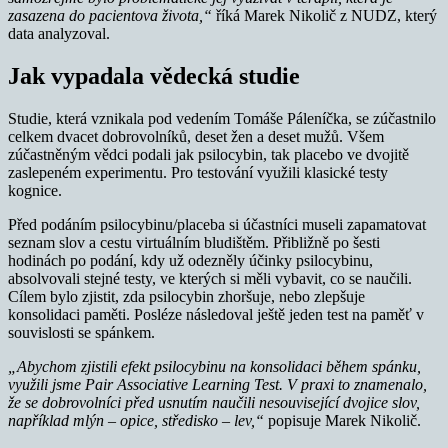
zasazena do pacientova života,“
říká Marek Nikolič z NUDZ, který
data analyzoval.
Jak vypadala vědecká studie
Studie, která vznikala pod vedením Tomáše Páleníčka, se zúčastnilo
celkem dvacet dobrovolníků, deset žen a deset mužů. Všem
zúčastněným vědci podali jak psilocybin, tak placebo ve dvojitě
zaslepeném experimentu. Pro testování využili klasické testy
kognice.
Před podáním psilocybinu/placeba si účastníci museli zapamatovat
seznam slov a cestu virtuálním bludištěm. Přibližně po šesti
hodinách po podání, kdy už odezněly účinky psilocybinu,
absolvovali stejné testy, ve kterých si měli vybavit, co se naučili.
Cílem bylo zjistit, zda psilocybin zhoršuje, nebo zlepšuje
konsolidaci paměti. Posléze následoval ještě jeden test na paměť v
souvislosti se spánkem.
„Abychom zjistili efekt psilocybinu na konsolidaci během spánku,
využili jsme Pair Associative Learning Test. V praxi to znamenalo,
že se dobrovolníci před usnutím naučili nesouvisející dvojice slov,
například mlýn – opice, středisko – lev,“
popisuje Marek Nikolič.