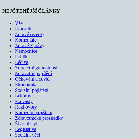
NEJČTENĚJŠÍ ČLÁNKY
Vše
E-health
Zdravé recepty
Komentáře
Zdravé Zprávy
Nemocnice
Politika
Léčiva
Zdravotní gramotnost
Zdravotní pojištění
Očkování a covid
Ekonomika
Sociální pojištění
Lékárny
Podcasty
Rozhovory
Komerční pojištění
Zdravotnické prostředky
Životní styl
Legislativa
Sociální věci