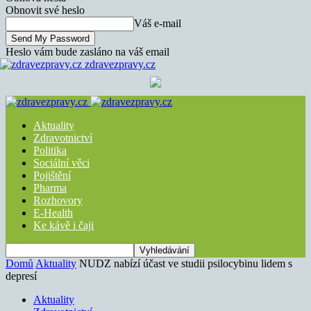
Obnovit své heslo
Váš e-mail
Heslo vám bude zasláno na váš email
zdravezpravy.cz
Aktuality
Zdravotnictví
Politika
Sociální věci
Pojištění
Pharma
Rozhovory
E-Health
Ke kávě i čaji
Domů
Aktuality
NUDZ nabízí účast ve studii psilocybinu lidem s
depresí
Aktuality