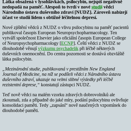
Látka obsažená v lysohlávkách, psilocybin, nejspíš negativně
nedopadá na paměť. Alespoň to tvrdí v nové
studi
i
vědci
Národního ústavu duševního zdraví [NUDZ]. Zároveň nabízejí
účast ve studii lidem s obtížně léčitelnou depresí.
Nové zjištění vědců z NUDZ o vlivu psilocybinu na paměť pacientů
publikoval časopis European Neuropsychopharmacology. Ten
vytváří společnost Elsevier jako oficiální časopis European College
of Neuropsychopharmacology [
ECNP
]. Čeští vědci z NUDZ se
dlouhodobě věnují
výzkumu psychadelik
při léčbě některých
duševních onemocnění. Do centra pozornosti se dostává obzvláště
látka psilocybin.
„Mezinárodní studie, publikovaná v prestižním New England
Journal of Medicine, na níž se podíleli vědci z Národního ústavu
duševního zdraví, ukazuje na velmi slibné výsledky při léčbě
rezistentní deprese,“
konstatují zástupci NUDZ.
Teď nově vědci na malém vzorku zdravých dobrovolníků ale
zkoumali, zda a případně do jaké míry, podání psilocybinu ovlivňuje
konsolidaci paměti. Tedy „zapsání“ nově naučených vzpomínek do
dlouhodobé paměti.