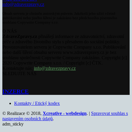
info@zdravezpravy.cz
Obsah serveru je chráněn autorským právem. Jakékoli jeho užití včetně
publikování nebo jiného šíření je zakázáno bez předchozího písemného
souhlasu Copywrite Company s.r.o.
O NÁS
ZdraveZpravy.cz
přinášejí informace ze zdravotnictví, zdravotní
péče a zdravého životního stylu s přesahem do sociální politiky.
Provozovatelem serveru je Copywrite Company s.r.o. Publikování
nebo další šíření obsahu serveru www.zdravezpravy.cz je bez
souhlasu společnosti Copywrite Company zakázáno. Copyright [c]
2020 Copywrite Company s.r.o. / Copyright [c] ČTK.
Kontaktujte nás:
info@zdravezpravy.cz
SLEDUJTE NÁS
INZERCE
Kontakty / Etický kodex
© Realizace © 2018,
Xcreative - webdesign
. |
Spravovat souhlas s
nastavením osobních údajů
.
adm_sticky