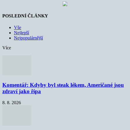
POSLEDNÍ ČLÁNKY
Vše
Nejlepší
Nejpopulárnější
Více
Komentář: Kdyby byl steak lékem, Američané jsou
zdraví jako řípa
8. 8. 2026