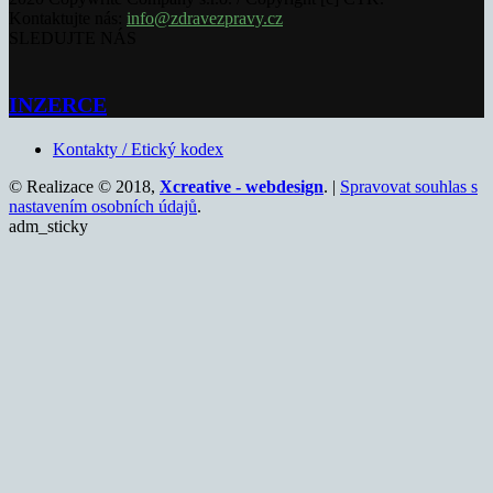
Kontaktujte nás:
info@zdravezpravy.cz
SLEDUJTE NÁS
INZERCE
Kontakty / Etický kodex
© Realizace © 2018,
Xcreative - webdesign
. |
Spravovat souhlas s
nastavením osobních údajů
.
adm_sticky