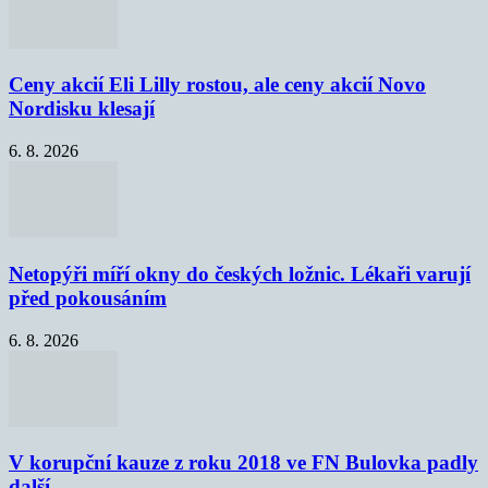
Ceny akcií Eli Lilly rostou, ale ceny akcií Novo
Nordisku klesají
6. 8. 2026
Netopýři míří okny do českých ložnic. Lékaři varují
před pokousáním
6. 8. 2026
V korupční kauze z roku 2018 ve FN Bulovka padly
další...