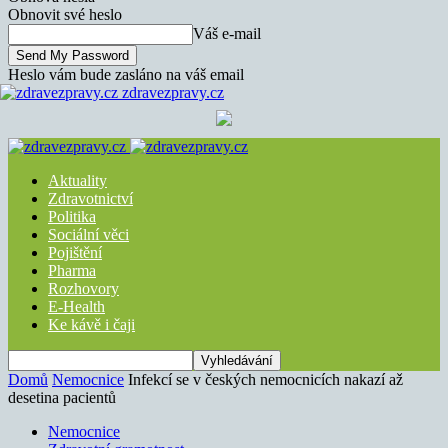
Obnovit své heslo
Váš e-mail
Heslo vám bude zasláno na váš email
zdravezpravy.cz
Aktuality
Zdravotnictví
Politika
Sociální věci
Pojištění
Pharma
Rozhovory
E-Health
Ke kávě i čaji
Domů
Nemocnice
Infekcí se v českých nemocnicích nakazí až
desetina pacientů
Nemocnice