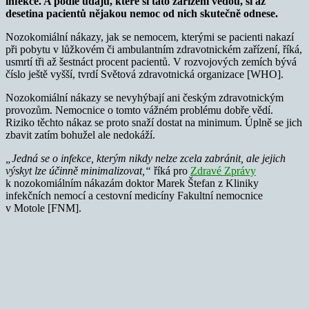
infekce. A podle údajů, které si tato zařízení vedou, si až
desetina pacientů nějakou nemoc od nich skutečně odnese.
Nozokomiální nákazy, jak se nemocem, kterými se pacienti nakazí
při pobytu v lůžkovém či ambulantním zdravotnickém zařízení, říká,
usmrtí tři až šestnáct procent pacientů. V rozvojových zemích bývá
číslo ještě vyšší, tvrdí Světová zdravotnická organizace [WHO].
Nozokomiální nákazy se nevyhýbají ani českým zdravotnickým
provozům. Nemocnice o tomto vážném problému dobře vědí.
Riziko těchto nákaz se proto snaží dostat na minimum. Úplně se jich
zbavit zatím bohužel ale nedokáží.
„Jedná se o infekce, kterým nikdy nelze zcela zabránit, ale jejich
výskyt lze účinně minimalizovat,“
říká pro
Zdravé Zprávy
k nozokomiálním nákazám doktor Marek Štefan z Kliniky
infekčních nemocí a cestovní medicíny Fakultní nemocnice
v Motole [FNM].