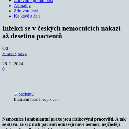
Zdravotní gramotnost
Aktuality
Zdravotnictví
Ke kávě a čaji
Infekcí se v českých nemocnicích nakazí
až desetina pacientů
Od
zdravezpravy
-
26. 2. 2024
0
Ilustrační foto: Freepik.com
Nemocnice i ambulantní praxe jsou rizikovými pracovišti. A tak
se stává, že si z nich pacienti odnášejí nové nemoci, nejčastěji