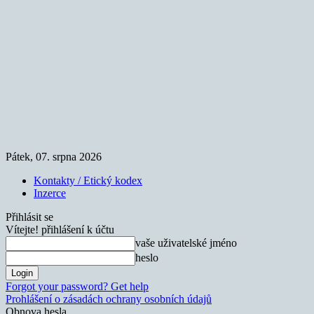
Pátek, 07. srpna 2026
Kontakty / Etický kodex
Inzerce
Přihlásit se
Vítejte! přihlášení k účtu
vaše uživatelské jméno
heslo
Forgot your password? Get help
Prohlášení o zásadách ochrany osobních údajů
Obnova hesla