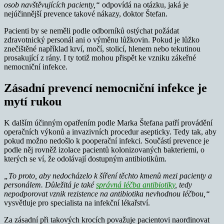
osob navštěvujících pacienty,“
odpovídá na otázku, jaká je
nejúčinnější prevence takové nákazy, doktor Štefan.
Pacienti by se neměli podle odborníků ostýchat požádat
zdravotnický personál ani o výměnu lůžkovin. Pokud je lůžko
znečištěné například krví, močí, stolicí, hlenem nebo tekutinou
prosakující z rány. I ty totiž mohou přispět ke vzniku zákeřné
nemocniční infekce.
Zásadní prevencí nemocniční infekce je
mytí rukou
K dalším účinným opatřením podle Marka Štefana patří provádění
operačních výkonů a invazivních procedur asepticky. Tedy tak, aby
pokud možno nedošlo k pooperační infekci. Součástí prevence je
podle něj rovněž izolace pacientů kolonizovaných bakteriemi, o
kterých se ví, že odolávají dostupným antibiotikům.
„To proto, aby nedocházelo k šíření těchto kmenů mezi pacienty a
personálem. Důležitá je také
správná léčba antibiotiky
, tedy
nepodporovat vznik rezistence na antibiotika nevhodnou léčbou,“
vysvětluje pro specialista na infekční lékařství.
Za zásadní při takových krocích považuje pacientovi naordinovat