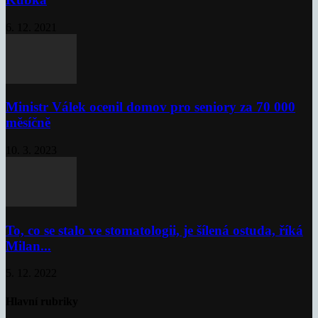
6. 12. 2021
Ministr Válek ocenil domov pro seniory za 70 000
měsíčně
10. 3. 2023
To, co se stalo ve stomatologii, je šílená ostuda, říká
Milan...
5. 12. 2022
Hlavní rubriky