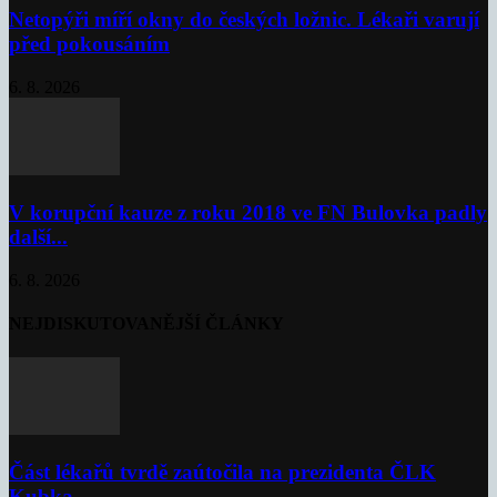
Netopýři míří okny do českých ložnic. Lékaři varují
před pokousáním
6. 8. 2026
V korupční kauze z roku 2018 ve FN Bulovka padly
další...
6. 8. 2026
NEJDISKUTOVANĚJŠÍ ČLÁNKY
Část lékařů tvrdě zaútočila na prezidenta ČLK
Kubka