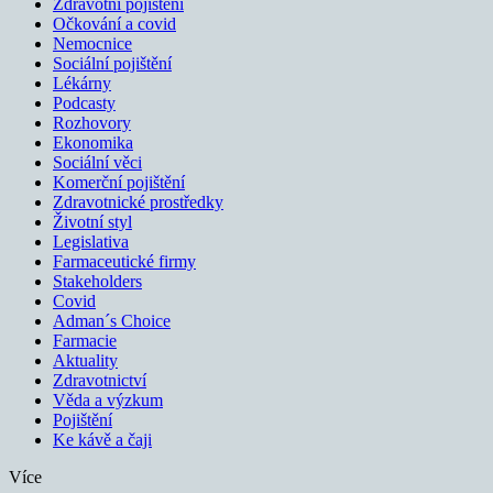
Zdravotní pojištění
Očkování a covid
Nemocnice
Sociální pojištění
Lékárny
Podcasty
Rozhovory
Ekonomika
Sociální věci
Komerční pojištění
Zdravotnické prostředky
Životní styl
Legislativa
Farmaceutické firmy
Stakeholders
Covid
Adman´s Choice
Farmacie
Aktuality
Zdravotnictví
Věda a výzkum
Pojištění
Ke kávě a čaji
Více