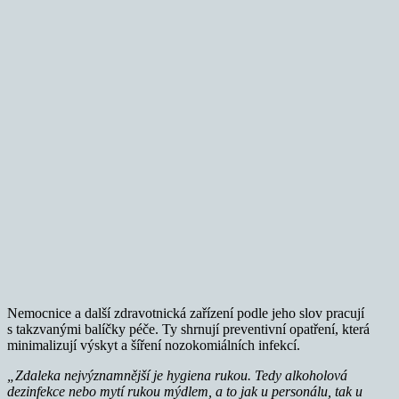
Nemocnice a další zdravotnická zařízení podle jeho slov pracují
s takzvanými balíčky péče. Ty shrnují preventivní opatření, která
minimalizují výskyt a šíření nozokomiálních infekcí.
„Zdaleka nejvýznamnější je hygiena rukou. Tedy alkoholová
dezinfekce nebo mytí rukou mýdlem, a to jak u personálu, tak u