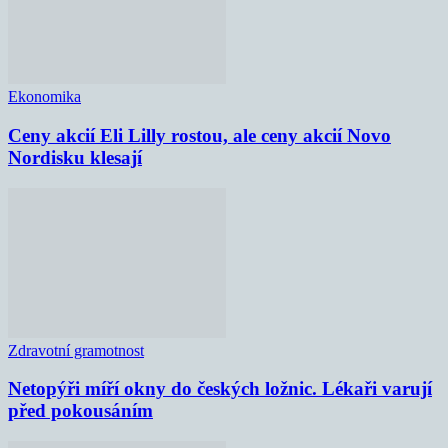
Ekonomika
Ceny akcií Eli Lilly rostou, ale ceny akcií Novo
Nordisku klesají
Zdravotní gramotnost
Netopýři míří okny do českých ložnic. Lékaři varují
před pokousáním