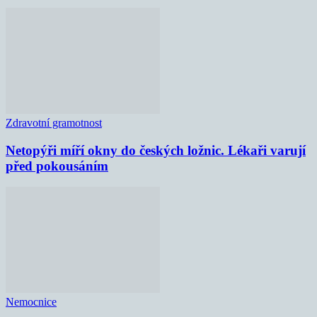
Zdravotní gramotnost
Netopýři míří okny do českých ložnic. Lékaři varují
před pokousáním
Nemocnice