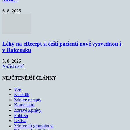
6. 8. 2026
Léky na eRecept si čeští pacienti nově vyzvednou i
v Rakousku
5. 8. 2026
Načíst další
NEJČTENĚJŠÍ ČLÁNKY
Vše
E-health
Zdravé recepty
Komentáře
Zdravé Zprávy
Politika
Léčiva
Zdravotní gramotnost