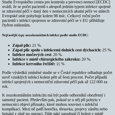
Studie Evropského centra pro kontrolu a prevenci nemocí [ECDC]
uvádí, že se počet pacientů s alespoň jedním typem infekce spojené
se zdravotní péčí v daný den v nemocnicích akutní péče ve státech
Evropské unie pohybuje kolem 98 tisíc. Celkový roční počet
pacientů s infekcí spojenou se zdravotní péčí se v EU přibližuje
čtyřem milionům.
Nejčastější typy nozokomiálních infekcí podle studie ECDC:
Zápal plic:
21 %.
Zápal plic spolu s infekcemi dolních cest dýchacích:
25 %.
Infekce močových cest
: 20 %.
Infekce v místě chirurgického zákroku:
20 %.
Infekce krevního řečiště:
11 %
Podle výsledků zmíněné studie se v České republice odhaduje počet
nově vzniklých infekcí kolem pěti až šesti procent. Počet případů
infekcí spojených s nemocniční zdravotní péčí pak až 122 000 za
rok.
K nozokomiálním infekcím má být podle odborníků obezřetný i
samotný pacient. Především pak, pokud se u něj při pobytu v
nemocnici objeví příznaky, které mohou souviset s infekční
komplikací. Mezi ně patří horečka, třesavka, projevy zánětu nebo
hnisání v ráně po operaci. Dále také zarudnutí či bolest v místě