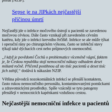
portál [NZIP].
Sepse je na JIPkách nejčastější
příčinou úmrtí
Nejčastěji jde o infekce močového ústrojí u pacientů se zavedenou
močovou cévkou. Dále často vznikají při zavedeném cévním
katétru, kdy jde o infekci krevního řečiště. Infekce se ale může týkat
i operační rány po chirurgickém výkonu, často se infekční stavy
týkají také dýchacích cest nebo průjmových onemocnění.
„I
když je povědomí Čechů o problematice víceméně vágní, faktem
je, že Českou republiku stojí nemocniční nákazy odhadem deset
miliard ročně. Přičemž postihnou až sto tisíc pacientů a deset tisíc
jich zabijí,“
dodává k nákazám NZIP.
Většina původců nozokomiálních infekcí se přenáší kontaktem,
často rukou nemocničního personálu, kontaminovanými pomůckami
a zdravotnickými prostředky. Spíše vzácněji se tyto patogeny
přenášejí v nemocnicích kapénkami vzdušnou cestou.
Nejčastější nemocniční infekce u pacientů