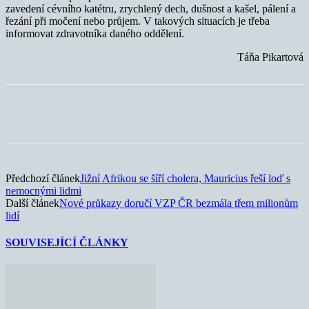
zavedení cévního katétru, zrychlený dech, dušnost a kašel, pálení a
řezání při močení nebo průjem. V takových situacích je třeba
informovat zdravotníka daného oddělení.
Táňa Pikartová
Předchozí článek
Jižní Afrikou se šíří cholera, Mauricius řeší loď s
nemocnými lidmi
Další článek
Nové průkazy doručí VZP ČR bezmála třem milionům
lidí
SOUVISEJÍCÍ ČLÁNKY