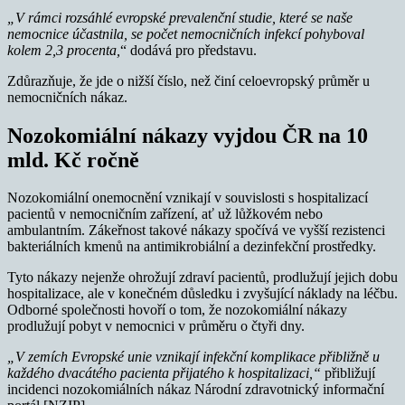
„V rámci rozsáhlé evropské prevalenční studie, které se naše
nemocnice účastnila, se počet nemocničních infekcí pohyboval
kolem 2,3 procenta,
“ dodává pro představu.
Zdůrazňuje, že jde o nižší číslo, než činí celoevropský průměr u
nemocničních nákaz.
Nozokomiální nákazy vyjdou ČR na 10
mld. Kč ročně
Nozokomiální onemocnění vznikají v souvislosti s hospitalizací
pacientů v nemocničním zařízení, ať už lůžkovém nebo
ambulantním. Zákeřnost takové nákazy spočívá ve vyšší rezistenci
bakteriálních kmenů na antimikrobiální a dezinfekční prostředky.
Tyto nákazy nejenže ohrožují zdraví pacientů, prodlužují jejich dobu
hospitalizace, ale v konečném důsledku i zvyšující náklady na léčbu.
Odborné společnosti hovoří o tom, že nozokomiální nákazy
prodlužují pobyt v nemocnici v průměru o čtyři dny.
„V zemích Evropské unie vznikají infekční komplikace přibližně u
každého dvacátého pacienta přijatého k hospitalizaci,“
přibližují
incidenci nozokomiálních nákaz Národní zdravotnický informační