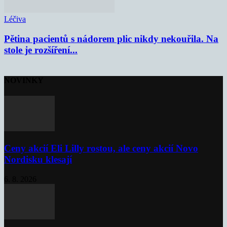
Léčiva
Pětina pacientů s nádorem plic nikdy nekouřila. Na
stole je rozšíření...
NOVINKY
Ceny akcií Eli Lilly rostou, ale ceny akcií Novo
Nordisku klesají
6. 8. 2026