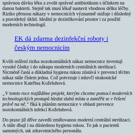
správnou dávku léku a zvolit správné antibiotikum s účinkem na
danou bakterii. Stejně tak musí lékař nastavit vhodnou délku léčby.
Riziko přenosu nákazy v nemocnicích významně snižuje i důsledný
a pravidelný úklid. Ideální je dezinfikování prostor i za použití
moderních technologií.
EK dá zdarma dezinfekční roboty i
českým nemocnicím
Kvůli snížení rizika nozokomiálních nákaz nemocnice investují
vysoké částky i do nákupu moderních centrálních sterilizací.
Nicméně častá a důkladná hygiena rukou zůstává v prevenci těchto
nákaz stále číslem jedna. Což potvrzuje i mluvčí strakonické
nemocnice Kateřina Koželuhová.
„V tomto roce rozjíždíme projekt, kterým chceme pomocí moderních
technologických postupů hledat slabá místa a zaměřit se v řešení
právě na ně,“
říká k plánům nemocnice v oblasti prevence
nozokomiálních infekcí Koželuhová.
Do praxe již dříve zavedli zmiňovanou moderní centrální sterilizaci.
A stále dbají i na důslednou hygienu rukou. To jak u pacientů
samotných, tak zdravotnického personálu.