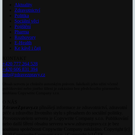
Aktuality
Zdravotnictví
Politika
Sociální věci
Pojištění
Pharma
Rozhovory
E-Health
Ke kávě i čaji
KONTAKT
+420 777 264 528
+420 606 831 394
info@zdravezpravy.cz
Obsah serveru je chráněn autorským právem. Jakékoli jeho užití včetně
publikování nebo jiného šíření je zakázáno bez předchozího písemného
souhlasu Copywrite Company s.r.o.
O NÁS
ZdraveZpravy.cz
přinášejí informace ze zdravotnictví, zdravotní
péče a zdravého životního stylu s přesahem do sociální politiky.
Provozovatelem serveru je Copywrite Company s.r.o. Publikování
nebo další šíření obsahu serveru www.zdravezpravy.cz je bez
souhlasu společnosti Copywrite Company zakázáno. Copyright [c]
2020 Copywrite Company s.r.o. / Copyright [c] ČTK.