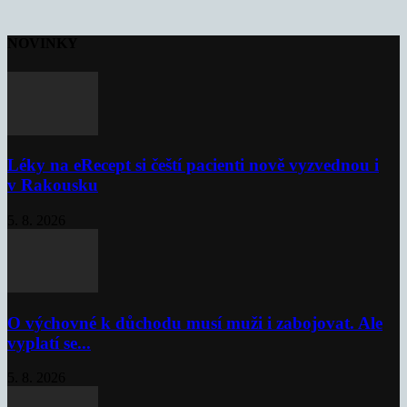
NOVINKY
Léky na eRecept si čeští pacienti nově vyzvednou i
v Rakousku
5. 8. 2026
O výchovné k důchodu musí muži i zabojovat. Ale
vyplatí se...
5. 8. 2026