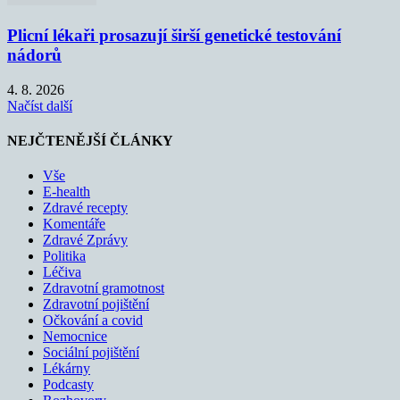
Plicní lékaři prosazují širší genetické testování
nádorů
4. 8. 2026
Načíst další
NEJČTENĚJŠÍ ČLÁNKY
Vše
E-health
Zdravé recepty
Komentáře
Zdravé Zprávy
Politika
Léčiva
Zdravotní gramotnost
Zdravotní pojištění
Očkování a covid
Nemocnice
Sociální pojištění
Lékárny
Podcasty