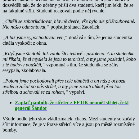
dozvěděli tak, že do učebny přišli dva studenti, kteří jim řekli, že se
na fakultně střílí. Studenti reagovali podle něj rychle.
„Chtěli se zabarikádovat, hlavně dveře, vše bylo ale přišroubované.
Nic nešlo odmontovat,“
popisuje situaci Zaorálek.
„A tak jsme vypochodovali ven,“
dodává s tím, že jedna studentka
chtěla vyskočit z okna.
„
Když jsme šli dolů, tak zdola šli civilové s pistolemi. A ta studentka
mi říkala, že si myslela že jsou to teroristé, a my jsme poslední, koho
z té budovy pouštějí,“
vzpomíná s tím, že studentka se záhy
sesypala, zkolabovala.
„Potom jsme pochodovali přes celé náměstí a on nás z ochozu
uviděl a začal po nás střílet, a my jsme začali utíkat před tou
střelbou a schovali se za rohem,“
vypráví.
Zaplať pánbůh, že střelec z FF UK neuměl střílet, řekl
generál Šándor
Všude podle jeho slov vládl zmatek, chaos. Mezi studenty se začaly
šířit informace, že je v Praze střelců více a jsou po městě rozmístěné
bomby.