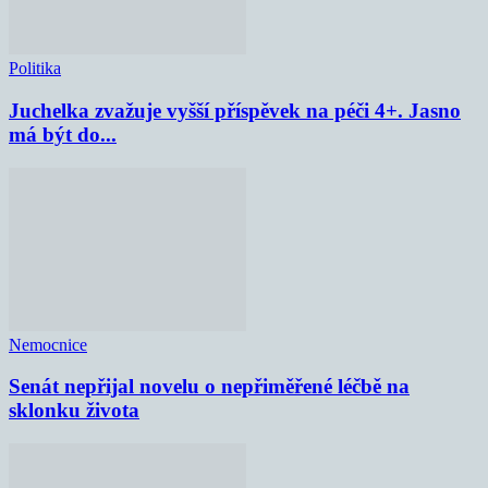
Politika
Juchelka zvažuje vyšší příspěvek na péči 4+. Jasno
má být do...
Nemocnice
Senát nepřijal novelu o nepřiměřené léčbě na
sklonku života