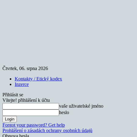
Čtvrtek, 06. srpna 2026
Kontakty / Etický kodex
Inzerce
Přihlásit se
Vítejte! přihlášení k účtu
vaše uživatelské jméno
heslo
Forgot your password? Get help
Prohlášení o zásadách ochrany osobních údajů
Obnova hesla