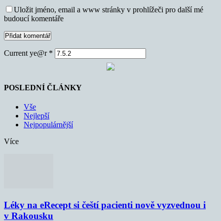
Uložit jméno, email a www stránky v prohlížeči pro další mé
budoucí komentáře
Current ye@r
*
POSLEDNÍ ČLÁNKY
Vše
Nejlepší
Nejpopulárnější
Více
Léky na eRecept si čeští pacienti nově vyzvednou i
v Rakousku