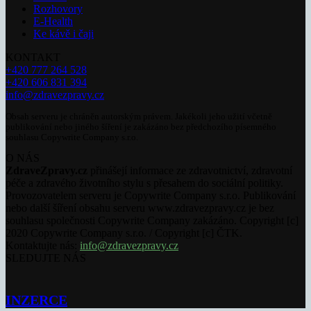
Rozhovory
E-Health
Ke kávě i čaji
KONTAKT
+420 777 264 528
+420 606 831 394
info@zdravezpravy.cz
Obsah serveru je chráněn autorským právem. Jakékoli jeho užití včetně
publikování nebo jiného šíření je zakázáno bez předchozího písemného
souhlasu Copywrite Company s.r.o.
O NÁS
ZdraveZpravy.cz
přinášejí informace ze zdravotnictví, zdravotní
péče a zdravého životního stylu s přesahem do sociální politiky.
Provozovatelem serveru je Copywrite Company s.r.o. Publikování
nebo další šíření obsahu serveru www.zdravezpravy.cz je bez
souhlasu společnosti Copywrite Company zakázáno. Copyright [c]
2020 Copywrite Company s.r.o. / Copyright [c] ČTK.
Kontaktujte nás:
info@zdravezpravy.cz
SLEDUJTE NÁS
INZERCE