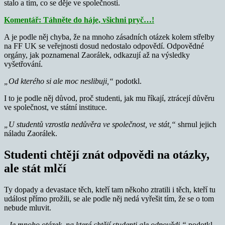
stalo a tím, co se děje ve společnosti.
Komentář: Táhněte do háje, všichni pryč…!
A je podle něj chyba, že na mnoho zásadních otázek kolem střelby
na FF UK se veřejnosti dosud nedostalo odpovědí. Odpovědné
orgány, jak poznamenal Zaorálek, odkazují až na výsledky
vyšetřování.
„Od kterého si ale moc neslibuji,“
podotkl.
I to je podle něj důvod, proč studenti, jak mu říkají, ztrácejí důvěru
ve společnost, ve státní instituce.
„U studentů vzrostla nedůvěra ve společnost, ve stát,“
shrnul jejich
náladu Zaorálek.
Studenti chtějí znát odpovědi na otázky,
ale stát mlčí
Ty dopady a devastace těch, kteří tam někoho ztratili i těch, kteří tu
událost přímo prožili, se ale podle něj nedá vyřešit tím, že se o tom
nebude mluvit.
„Je mnoho otázek, na které chtějí studenti ale odpovědi,“
podotkl.