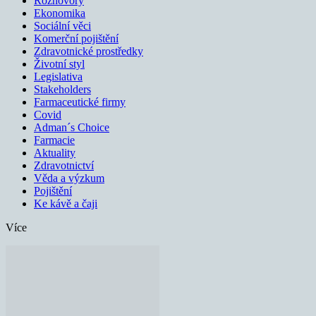
Rozhovory
Ekonomika
Sociální věci
Komerční pojištění
Zdravotnické prostředky
Životní styl
Legislativa
Stakeholders
Farmaceutické firmy
Covid
Adman´s Choice
Farmacie
Aktuality
Zdravotnictví
Věda a výzkum
Pojištění
Ke kávě a čaji
Více