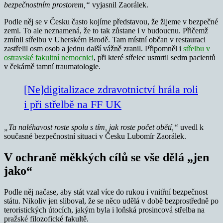
bezpečnostním prostorem,“
vyjasnil Zaorálek.
Podle něj se v Česku často kojíme představou, že žijeme v bezpečné
zemi. To ale neznamená, že to tak zůstane i v budoucnu. Přičemž
zmínil střelbu v Uherském Brodě. Tam místní občan v restauraci
zastřelil osm osob a jednu další vážně zranil. Připomněl i
střelbu v
ostravské fakultní nemocnici
, při které střelec usmrtil sedm pacientů
v čekárně tamní traumatologie.
[Ne]digitalizace zdravotnictví hrála roli
i při střelbě na FF UK
„Ta naléhavost roste spolu s tím, jak roste počet obětí,“
uvedl k
současné bezpečnostní situaci v Česku Lubomír Zaorálek.
V ochraně měkkých cílů se vše dělá „jen
jako“
Podle něj načase, aby stát vzal více do rukou i vnitřní bezpečnost
státu. Nikoliv jen sliboval, že se něco udělá v době bezprostředně po
teroristických útocích, jakým byla i loňská prosincová střelba na
pražské filozofické fakultě.