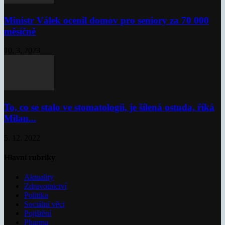
Ministr Válek ocenil domov pro seniory za 70 000
měsíčně
10. 3. 2023
To, co se stalo ve stomatologii, je šílená ostuda, říká
Milan...
5. 12. 2022
Hlavní rubriky
Aktuality
Zdravotnictví
Politika
Sociální věci
Pojištění
Pharma