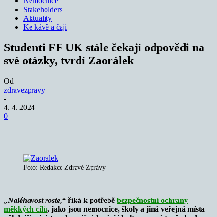
Nemocnice
Stakeholders
Aktuality
Ke kávě a čaji
Studenti FF UK stále čekají odpovědi na
své otázky, tvrdí Zaorálek
Od
zdravezpravy
-
4. 4. 2024
0
Foto: Redakce Zdravé Zprávy
„Naléhavost roste,“
říká k potřebě
bezpečnostní ochrany
měkkých cílů
, jako jsou nemocnice, školy a jiná veřejná místa