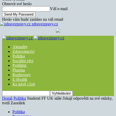
Obnovit své heslo
Váš e-mail
Heslo vám bude zasláno na váš email
zdravezpravy.cz
Aktuality
Zdravotnictví
Politika
Sociální věci
Pojištění
Pharma
Rozhovory
E-Health
Ke kávě i čaji
Domů
Politika
Studenti FF UK stále čekají odpovědi na své otázky,
tvrdí Zaorálek
Politika