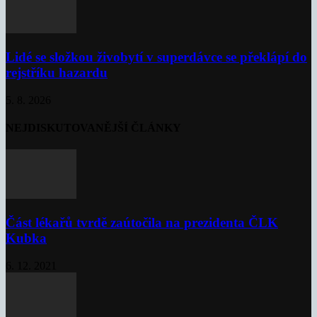
Lidé se složkou živobytí v superdávce se překlápí do
rejstříku hazardu
5. 8. 2026
NEJDISKUTOVANĚJŠÍ ČLÁNKY
Část lékařů tvrdě zaútočila na prezidenta ČLK
Kubka
6. 12. 2021