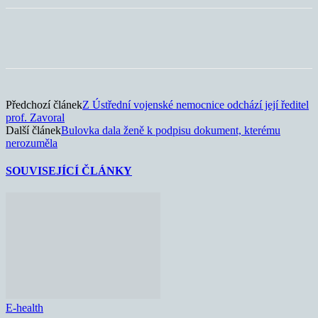
Předchozí článek
Z Ústřední vojenské nemocnice odchází její ředitel
prof. Zavoral
Další článek
Bulovka dala ženě k podpisu dokument, kterému
nerozuměla
SOUVISEJÍCÍ ČLÁNKY
E-health