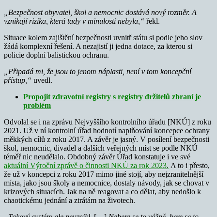
„Bezpečnost obyvatel, škol a nemocnic dostává nový rozměr. A
vznikají rizika, která tady v minulosti nebyla,“
řekl.
Situace kolem zajištění bezpečnosti uvnitř státu si podle jeho slov
žádá komplexní řešení. A nezajistí ji jedna dotace, za kterou si
policie doplní balistickou ochranu.
„Připadá mi, že jsou to jenom náplasti, není v tom koncepční
přístup,“
uvedl.
Propojit zdravotní registry s registry držitelů zbraní je
problém
Odvolal se i na zprávu Nejvyššího kontrolního úřadu [NKÚ] z roku
2021. Už v ní kontrolní úřad hodnotí naplňování koncepce ochrany
měkkých cílů z roku 2017. A závěr je jasný. V posílení bezpečnosti
škol, nemocnic, divadel a dalších veřejných míst se podle NKÚ
téměř nic neudělalo. Obdobný závěr Úřad konstatuje i ve své
aktuální Výroční zprávě o činnosti NKÚ za rok 2023
.
A to i přesto,
že už v koncepci z roku 2017 mimo jiné stojí, aby nejzranitelnější
místa, jako jsou školy a nemocnice, dostaly návody, jak se chovat v
krizových situacích. Jak na ně reagovat a co dělat, aby nedošlo k
chaotickému jednání a ztrátám na životech.
„Takový systém ale nevznikl.
[…]
Nebere se to vážně, bere se to