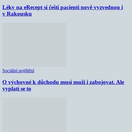
Léky na eRecept si čeští pacienti nově vyzvednou i
v Rakousku
Sociální pojištění
O výchovné k důchodu musí muži i zabojovat. Ale
vyplatí se to