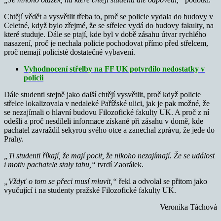
Chtějí vědět a vysvětlit třeba to, proč se policie vydala do budovy v
Celetné, když bylo zřejmé, že se střelec vydá do budovy fakulty, na
které studuje. Dále se ptají, kde byl v době zásahu útvar rychlého
nasazení, proč je nechala policie pochodovat přímo před střelcem,
proč nemají policisté dostatečné vybavení.
Vyhodnocení střelby na FF UK potvrdilo nedostatky v
policii
Dále studenti stejně jako další chtějí vysvětlit, proč když policie
střelce lokalizovala v nedaleké Pařížské ulici, jak je pak možné, že
se nezajímali o hlavní budovu Filozofické fakulty UK. A proč z ní
odešli a proč nesdíleli informace získané při zásahu v domě, kde
pachatel zavraždil sekyrou svého otce a zanechal zprávu, že jede do
Prahy.
„Ti studenti říkají, že mají pocit, že nikoho nezajímají. Že se událost
i motiv pachatele staly tabu,“
tvrdí Zaorálek.
„Vždyť o tom se přeci musí mluvit,“
řekl a odvolal se přitom jako
vyučující i na studenty pražské Filozofické fakulty UK.
Veronika Táchová