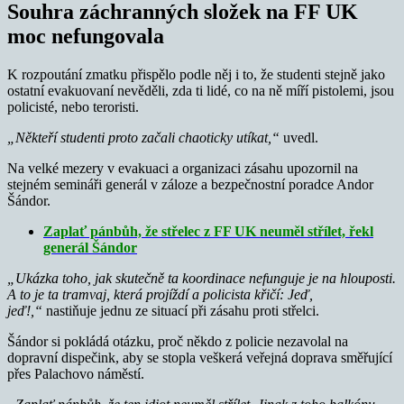
Souhra záchranných složek na FF UK
moc nefungovala
K rozpoutání zmatku přispělo podle něj i to, že studenti stejně jako
ostatní evakuovaní nevěděli, zda ti lidé, co na ně míří pistolemi, jsou
policisté, nebo teroristi.
„Někteří studenti proto začali chaoticky utíkat,“
uvedl.
Na velké mezery v evakuaci a organizaci zásahu upozornil na
stejném semináři generál v záloze a bezpečnostní poradce Andor
Šándor.
Zaplať pánbůh, že střelec z FF UK neuměl střílet, řekl
generál Šándor
„Ukázka toho, jak skutečně ta koordinace nefunguje je na hlouposti.
A to je ta tramvaj, která projíždí a policista křičí: Jeď,
jeď!,“
nastiňuje jednu ze situací při zásahu proti střelci.
Šándor si pokládá otázku, proč někdo z policie nezavolal na
dopravní dispečink, aby se stopla veškerá veřejná doprava směřující
přes Palachovo náměstí.