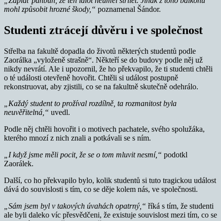
„Zaplať pánbůh, že ten idiot neuměl střílet. Jinak z toho balkónu
mohl způsobit hrozné škody,“
poznamenal Šándor.
Studenti ztrácejí důvěru i ve společnost
Střelba na fakultě dopadla do životů některých studentů podle
Zaorálka „vyloženě strašně“. Někteří se do budovy podle něj už
nikdy nevrátí. Ale i upozornil, že ho překvapilo, že ti studenti chtěli
o té události otevřeně hovořit. Chtěli si událost postupně
rekonstruovat, aby zjistili, co se na fakultně skutečně odehrálo.
„Každý student to prožíval rozdílně, ta rozmanitost byla
neuvěřitelná,“
uvedl.
Podle něj chtěli hovořit i o motivech pachatele, svého spolužáka,
kterého mnozí z nich znali a potkávali se s ním.
„I když jsme měli pocit, že se o tom mluvit nesmí,“
podotkl
Zaorálek.
Další, co ho překvapilo bylo, kolik studentů si tuto tragickou událost
dává do souvislosti s tím, co se děje kolem nás, ve společnosti.
„Sám jsem byl v takových úvahách opatrný,“
říká s tím, že studenti
ale byli daleko víc přesvědčeni, že existuje souvislost mezi tím, co se