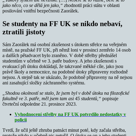
jako něco, co se dělá jen jako,“ z
hodnotil práci státu v oblasti
posilování vnitřní bezpečnosti Zaorálek.
Se studenty na FF UK se nikdo nebaví,
ztratili jistoty
Sám Zaorálek má osobní zkušenost s útokem střelce na veřejném
místě, na pražské FF UK, při němž loni v prosinci zemřelo 14 osob
a dalších pětadvacet bylo zraněno. V době střelby přednášel
studentům v učebně ve 3. patře budovy. A jeho zkušenosti s
evakuací při útoku dokládají, že takzvané měkké cíle, jako jsou
právě školy a nemocnice, na podobné útoky připraveny rozhodně
nejsou. A stejně tak se ukázalo, že podobně připraveny na ně nejsou
ani zasahující složky záchranného systému.
„Shodou okolností se stalo, že jsem byl v době útoku na filozofické
fakultně ve 3. patře, měl jsem tam asi 45 studentů,“
popisuje
čtvrteční odpoledne 21. prosince 2023.
Vyhodnocení střelby na FF UK potvrdilo nedostatky v
policii
Tvrdí, že učil ještě zhruba patnáct minut poté, kdy začala střelba,
protože nikdo v učebně nic netušil. O útoku se on a jeho studenti