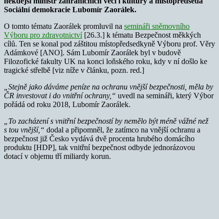
někdejší ministr zahraničních věcí i kultury a místopředseda
Sociální demokracie Lubomír Zaorálek.
O tomto tématu Zaorálek promluvil na
semináři sněmovního
Výboru pro zdravotnictví
[26.3.] k tématu Bezpečnost měkkých
cílů. Ten se konal pod záštitou místopředsedkyně Výboru prof. Věry
Adámkové [ANO]. Sám Lubomír Zaorálek byl v budově
Filozofické fakulty UK na konci loňského roku, kdy v ní došlo ke
tragické střelbě [viz níže v článku, pozn. red.]
„Stejně jako dáváme peníze na ochranu vnější bezpečnosti, měla by
ČR investovat i do vnitřní ochrany,“
uvedl na semináři, který Výbor
pořádá od roku 2018, Lubomír Zaorálek.
„To zacházení s vnitřní bezpečností by nemělo být méně vážné než
s tou vnější,“
dodal a připomněl, že zatímco na vnější ochranu a
bezpečnost již Česko vydává dvě procenta hrubého domácího
produktu [HDP], tak vnitřní bezpečnost odbyde jednorázovou
dotací v objemu tří miliardy korun.