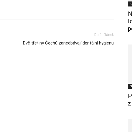
Z
N
l
p
Další článek
Dvě třetiny Čechů zanedbávají dentální hygienu
N
P
z