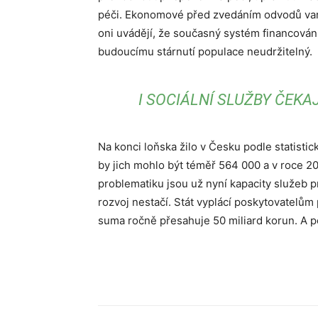
péči. Ekonomové před zvedáním odvodů varuj
oni uvádějí, že současný systém financování
budoucímu stárnutí populace neudržitelný.
I SOCIÁLNÍ SLUŽBY ČEK
Na konci loňska žilo v Česku podle statisti
by jich mohlo být téměř 564 000 a v roce 2
problematiku jsou už nyní kapacity služeb 
rozvoj nestačí. Stát vyplácí poskytovatelů
suma ročně přesahuje 50 miliard korun. A p