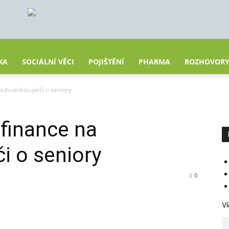
KA
SOCIÁLNÍ VĚCI
POJIŠTĚNÍ
PHARMA
ROZHOVOR
louhodobou péči o seniory
finance na
i o seniory
0
Ví