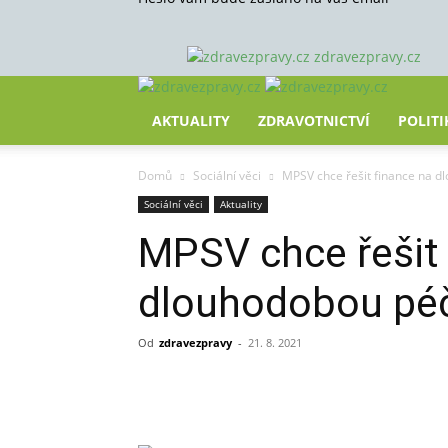
zdravezpravy.cz
AKTUALITY
ZDRAVOTNICTVÍ
POLITI
Domů
Sociální věci
MPSV chce řešit finance na d
Sociální věci
Aktuality
MPSV chce řešit 
dlouhodobou péč
Od
zdravezpravy
-
21. 8. 2021
Sdílet