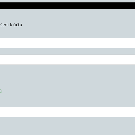
ášení k účtu
ů