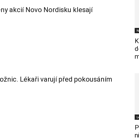
ceny akcií Novo Nordisku klesají
N
K
d
m
ložnic. Lékaři varují před pokousáním
L
P
n