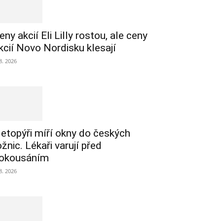
eny akcií Eli Lilly rostou, ale ceny
kcií Novo Nordisku klesají
 8. 2026
etopýři míří okny do českých
ožnic. Lékaři varují před
okousáním
 8. 2026