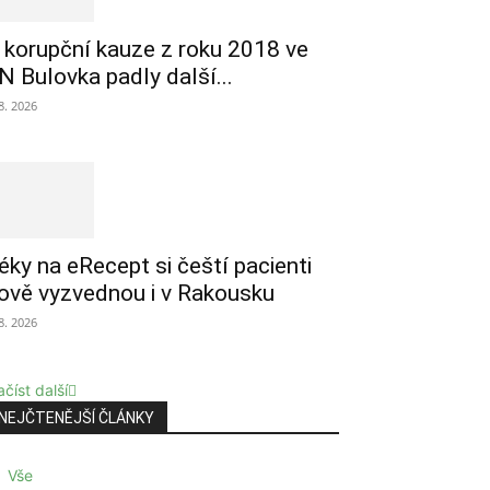
 korupční kauze z roku 2018 ve
N Bulovka padly další...
 8. 2026
éky na eRecept si čeští pacienti
ově vyzvednou i v Rakousku
 8. 2026
číst další
NEJČTENĚJŠÍ ČLÁNKY
Vše