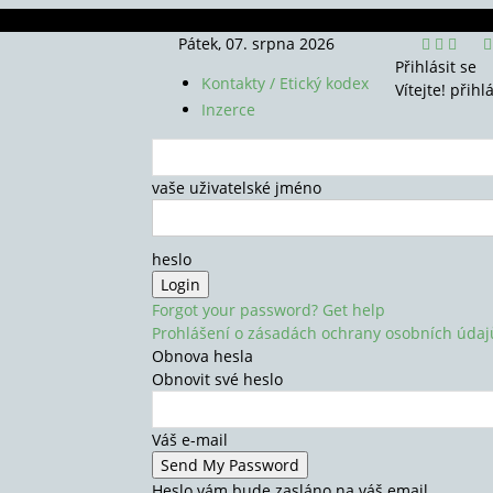
Pátek, 07. srpna 2026
Přihlásit se
Kontakty / Etický kodex
Vítejte! přihl
Inzerce
vaše uživatelské jméno
heslo
Forgot your password? Get help
Prohlášení o zásadách ochrany osobních údaj
Obnova hesla
Obnovit své heslo
Váš e-mail
Heslo vám bude zasláno na váš email