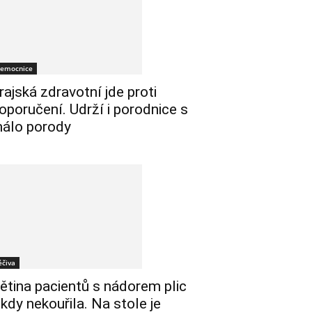
emocnice
rajská zdravotní jde proti
oporučení. Udrží i porodnice s
álo porody
éčiva
ětina pacientů s nádorem plic
ikdy nekouřila. Na stole je