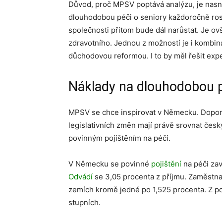
Důvod, proč MPSV poptává analýzu, je nasna
dlouhodobou péči o seniory každoročně ros
společnosti přitom bude dál narůstat. Je ov
zdravotního. Jednou z možností je i kombina
důchodovou reformou. I to by měl řešit exp
Náklady na dlouhodobou p
MPSV se chce inspirovat v Německu. Dopor
legislativních změn mají právě srovnat čes
povinným pojištěním na péči.
V Německu se povinné
pojištění
na péči zav
Odvádí
se 3,05 procenta z příjmu. Zaměstn
zemích kromě jedné po 1,525 procenta. Z poj
stupních.