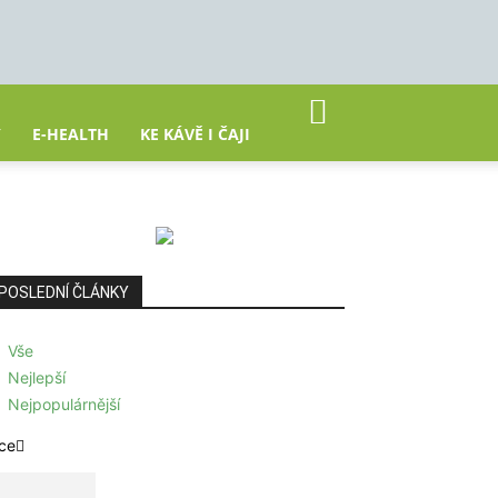
Y
E-HEALTH
KE KÁVĚ I ČAJI
POSLEDNÍ ČLÁNKY
Vše
Nejlepší
Nejpopulárnější
ce