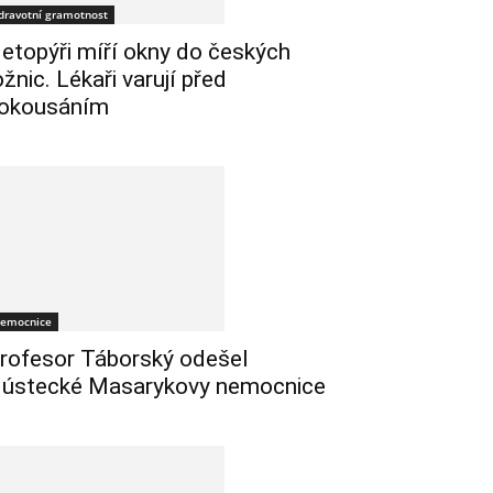
dravotní gramotnost
etopýři míří okny do českých
ožnic. Lékaři varují před
okousáním
emocnice
rofesor Táborský odešel
 ústecké Masarykovy nemocnice