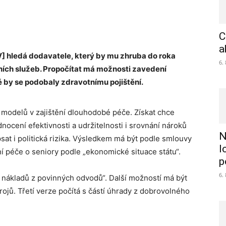
C
a
V] hledá dodavatele, který by mu zhruba do roka
6.
lních služeb. Propočítat má možnosti zavedení
 by se podobaly zdravotnímu pojištění.
 modelů v zajištění dlouhodobé péče. Získat chce
nocení efektivnosti a udržitelnosti i srovnání nároků
N
sat i politická rizika. Výsledkem má být podle smlouvy
l
 péče o seniory podle „ekonomické situace státu“.
p
6.
i nákladů z povinných odvodů“. Další možností má být
jů. Třetí verze počítá s částí úhrady z dobrovolného