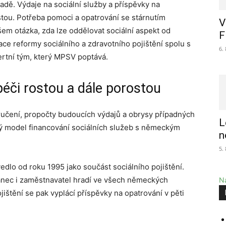
dě. Výdaje na sociální služby a příspěvky na
tou. Potřeba pomoci a opatrování se stárnutím
V
šem otázka, zda lze oddělovat sociální aspekt od
F
ce reformy sociálního a zdravotního pojištění spolu s
6.
ertní tým, který MPSV poptává.
éči rostou a dále porostou
učení, propočty budoucích výdajů a obrysy případných
L
ký model financování sociálních služeb s německým
n
5.
edlo od roku 1995 jako součást sociálního pojištění.
anec i zaměstnavatel hradí ve všech německých
Na
ištění se pak vyplácí příspěvky na opatrování v pěti