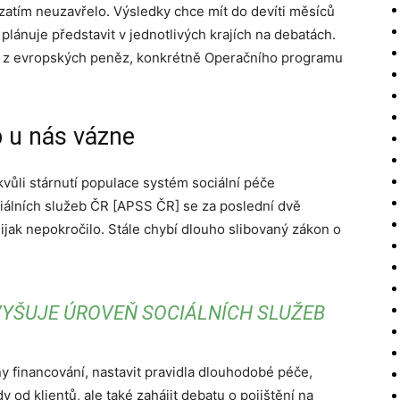
 zatím neuzavřelo. Výsledky chce mít do devíti měsíců
plánuje představit v jednotlivých krajích na debatách.
tí z evropských peněz, konkrétně Operačního programu
b u nás vázne
kvůli stárnutí populace systém sociální péče
iálních služeb ČR [APSS ČR] se za poslední dvě
jak nepokročilo. Stále chybí dlouho slibovaný zákon o
ZVYŠUJE ÚROVEŇ SOCIÁLNÍCH SLUŽEB
 financování, nastavit pravidla dlouhodobé péče,
 od klientů, ale také zahájit debatu o pojištění na