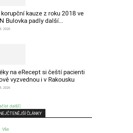
 korupční kauze z roku 2018 ve
N Bulovka padly další...
 8. 2026
éky na eRecept si čeští pacienti
ově vyzvednou i v Rakousku
 8. 2026
číst další
NEJČTENĚJŠÍ ČLÁNKY
Vše