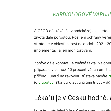
KARDIOLOGOVÉ VARUJÍ
A OECD očekává, že v nadcházejících letec
života dále porostou. Posílení ochrany veře
strategie v oblasti zdraví na období 2021–2
implementaci a její monitorování.
Zpráva dále konstatuje známá fakta. Na on
připadalo více než 40 procent všech úmrtí a
příčinou úmrtí na rakovinu zůstává nadále
r
je
diabetes
. Standardizovaná úmrtnost v důs
Lékařů je v Česku hodně, 
Míra hustoty lékařů je v České republice d