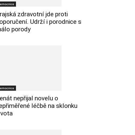
emocnice
rajská zdravotní jde proti
oporučení. Udrží i porodnice s
álo porody
emocnice
enát nepřijal novelu o
epřiměřené léčbě na sklonku
ivota