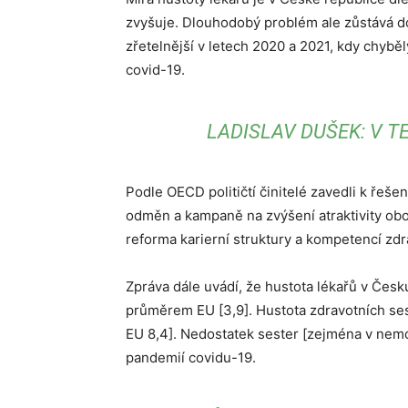
zvyšuje. Dlouhodobý problém ale zůstává do
zřetelnější v letech 2020 a 2021, kdy chyb
covid-19.
LADISLAV DUŠEK: V T
Podle OECD političtí činitelé zavedli k řeš
odměn a kampaně na zvýšení atraktivity obor
reforma karierní struktury a kompetencí zdr
Zpráva dále uvádí, že hustota lékařů v Česku
průměrem EU [3,9]. Hustota zdravotních sest
EU 8,4]. Nedostatek sester [zejména v nem
pandemií covidu-19.