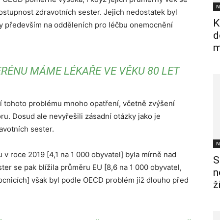
N
stupnost zdravotních sester. Jejich nedostatek byl
K
ěly především na odděleních pro léčbu onemocnění
d
m
ERÉNU MÁME LÉKAŘE VE VĚKU 80 LET
ení tohoto problému mnoho opatření, včetně zvýšení
u. Dosud ale nevyřešili zásadní otázky jako je
avotních sester.
N
 v roce 2019 [4,1 na 1 000 obyvatel] byla mírně nad
S
er se pak blížila průměru EU [8,6 na 1 000 obyvatel,
n
ocnicích] však byl podle OECD problém již dlouho před
ž