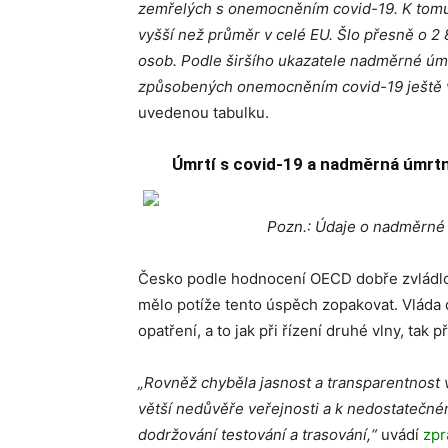
zemřelých s onemocněním covid-19. K tomut
vyšší než průměr v celé EU. Šlo přesně o 2 
osob. Podle širšího ukazatele nadměrné úmr
způsobených onemocněním covid-19 ještě v
uvedenou tabulku.
Úmrtí s covid-19 a nadměrná úmrt
Pozn.: Údaje o nadměrné 
Česko podle hodnocení OECD dobře zvládlo 
mělo potíže tento úspěch zopakovat. Vláda d
opatření, a to jak při řízení druhé vlny, tak 
„Rovněž chyběla jasnost a transparentnost v
větší nedůvěře veřejnosti a k nedostatečném
dodržování testování a trasování,“
uvádí
zp