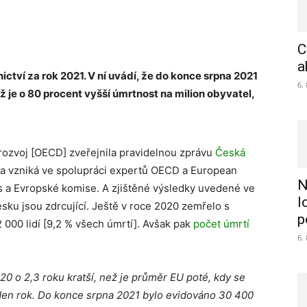
C
a
tví za rok 2021. V ní uvádí, že d
o konce srpna 2021
6.
ž je o 80 procent vyšší úmrtnost na milion obyvatel,
rozvoj [OECD] zveřejnila pravidelnou zprávu
Česká
va vzniká ve spolupráci expertů OECD a European
N
s a Evropské komise. A zjištěné výsledky uvedené ve
l
sku jsou zdrcující. Ještě v roce 2020 zemřelo s
p
000 lidí [9,2 % všech úmrtí]. Avšak pak
počet úmrtí
6.
20 o 2,3 roku kratší, než je průměr EU poté, kdy se
eden rok. Do konce srpna 2021 bylo evidováno 30 400