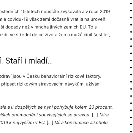
posledních 10 letech neustále zvyšovala a v roce 2019
mie covidu-19 však zemi dočasně vrátila na úroveň
jší dopady než v mnoha jiných zemích EU. To s
díl ve střední délce života žen a mužů činil šest let,
í. Staří i mladí…
draví jsou v Česku behaviorální rizikové faktory.
 připsat rizikovým stravovacím návykům, užívání
vala a u dospělých se nyní pohybuje kolem 20 procent.
alších onemocnění souvisejících se stravou
. […]
Míra
2019 k nejvyšším v EU.
[…]
Míra konzumace alkoholu