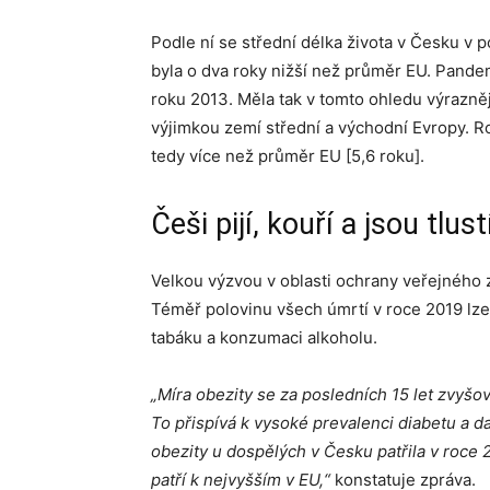
Podle ní se střední délka života v Česku v 
byla o dva roky nižší než průměr EU. Pande
roku 2013. Měla tak v tomto ohledu výrazně
výjimkou zemí střední a východní Evropy. Roz
tedy více než průměr EU [5,6 roku].
Češi pijí, kouří a jsou tlust
Velkou výzvou v oblasti ochrany veřejného z
Téměř polovinu všech úmrtí v roce 2019 lze
tabáku a konzumaci alkoholu.
„Míra obezity se za posledních 15 let zvyšo
To přispívá k vysoké prevalenci diabetu a d
obezity u dospělých v Česku patřila v roce 
patří k nejvyšším v EU,“
konstatuje zpráva.