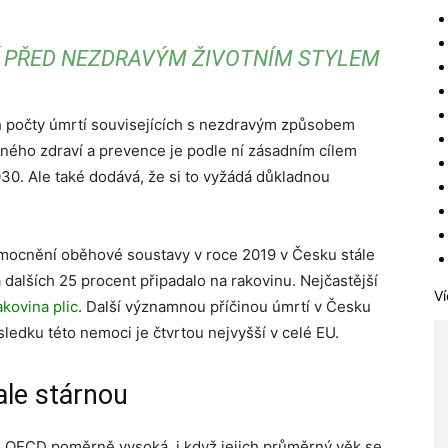
 PŘED NEZDRAVÝM ŽIVOTNÍM STYLEM
h počty úmrtí souvisejících s nezdravým způsobem
jného zdraví a prevence je podle ní zásadním cílem
030. Ale také dodává, že si to vyžádá důkladnou
emocnění oběhové soustavy v roce 2019 v Česku stále
 dalších 25 procent připadalo na rakovinu. Nejčastější
Ví
akovina plic
. Další významnou příčinou úmrtí v Česku
ledku této nemoci je čtvrtou nejvyšší v celé EU.
ale stárnou
le OECD poměrně vysoká, i když jejich průměrný věk se