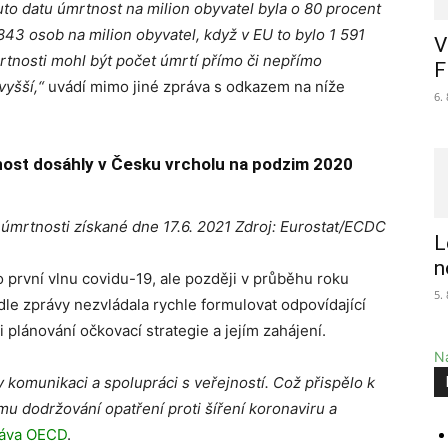
o datu úmrtnost na milion obyvatel byla o 80 procent
843 osob na milion obyvatel, když v EU to bylo 1 591
V
tnosti mohl být počet úmrtí přímo či nepřímo
F
yšší,“
uvádí mimo jiné zpráva s odkazem na níže
6.
nost dosáhly v Česku vrcholu na podzim 2020
úmrtnosti získané dne 17.6. 2021 Zdroj: Eurostat/ECDC
L
n
první vlnu covidu-19, ale později v průběhu roku
5.
le zprávy nezvládala rychle formulovat odpovídající
při plánování očkovací strategie a jejím zahájení.
Na
 komunikaci a spolupráci s veřejností. Což přispělo k
u dodržování opatření proti šíření koronaviru a
ráva OECD
.