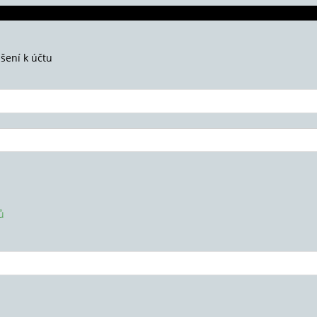
ášení k účtu
ů