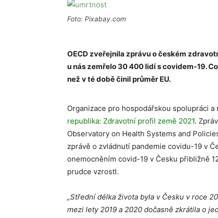
Foto: Pixabay.com
OECD zveřejnila zprávu o českém zdravotnic
u nás zemřelo 30 400 lidí s covidem-19. Co
než v té době činil průměr EU.
Organizace pro hospodářskou spolupráci a 
republika: Zdravotní profil země 2021
. Zprá
Observatory on Health Systems and Policie
zprávě o zvládnutí pandemie covidu-19 v Če
onemocněním covid-19 v Česku přibližně 12 
prudce vzrostl.
„Střední délka života byla v Česku v roce 20
mezi lety 2019 a 2020 dočasně zkrátila o j