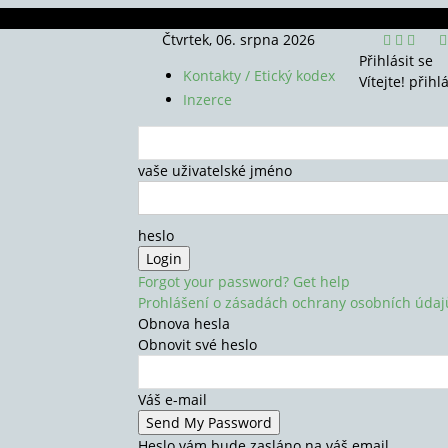
Čtvrtek, 06. srpna 2026
Přihlásit se
Kontakty / Etický kodex
Vítejte! přihl
Inzerce
vaše uživatelské jméno
heslo
Forgot your password? Get help
Prohlášení o zásadách ochrany osobních údaj
Obnova hesla
Obnovit své heslo
Váš e-mail
Heslo vám bude zasláno na váš email