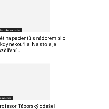
dravotní pojištění
ětina pacientů s nádorem plic
ikdy nekouřila. Na stole je
ozšíření...
emocnice
rofesor Táborský odešel