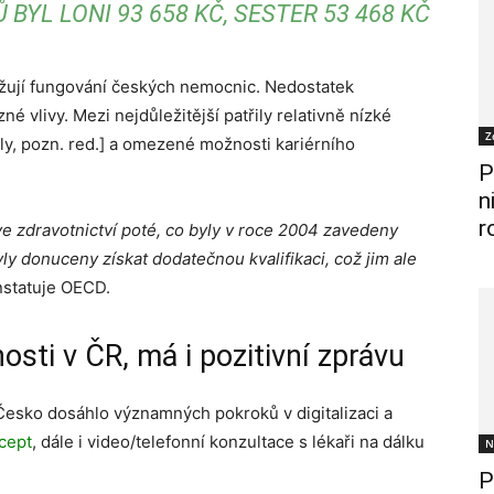
BYL LONI 93 658 KČ, SESTER 53 468 KČ
žují fungování českých nemocnic. Nedostatek
é vlivy. Mezi nejdůležitější patřily relativně nízké
Z
ly, pozn. red.] a omezené možnosti kariérního
P
n
r
ve zdravotnictví poté, co byly v roce 2004 zavedeny
ly donuceny získat dodatečnou kvalifikaci, což jim ale
statuje OECD.
sti v ČR, má i pozitivní zprávu
esko dosáhlo významných pokroků v digitalizaci a
cept
, dále i video/telefonní konzultace s lékaři na dálku
N
P