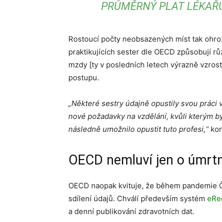
PRŮMĚRNÝ PLAT LÉKAŘŮ 
Rostoucí počty neobsazených míst tak ohro
praktikujících sester dle OECD způsobují různ
mzdy [ty v posledních letech výrazně vzrost
postupu.
„Některé sestry údajně opustily svou práci 
nové požadavky na vzdělání, kvůli kterým by
následně umožnilo opustit tuto profesi,“
kon
OECD nemluví jen o úmrtno
OECD naopak kvituje, že během pandemie Č
sdílení údajů. Chválí především systém
eRe
a denní publikování zdravotních dat.