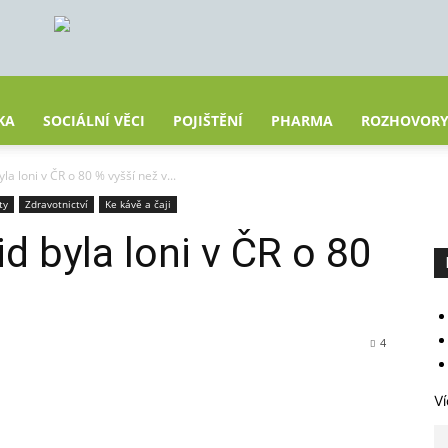
KA
SOCIÁLNÍ VĚCI
POJIŠTĚNÍ
PHARMA
ROZHOVOR
a loni v ČR o 80 % vyšší než v...
ty
Zdravotnictví
Ke kávě a čaji
d byla loni v ČR o 80
4
Ví