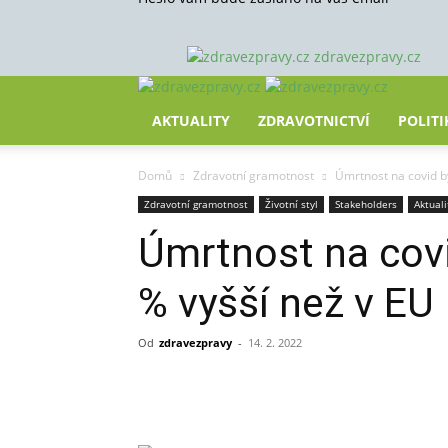
zdravezpravy.cz
AKTUALITY
ZDRAVOTNICTVÍ
POLITI
Domů
Zdravotní gramotnost
Úmrtnost na covid byl
Zdravotní gramotnost
Životní styl
Stakeholders
Aktuali
Úmrtnost na covi
% vyšší než v EU
Od
zdravezpravy
-
14. 2. 2022
Sdílet