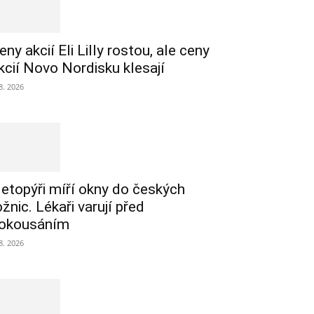
eny akcií Eli Lilly rostou, ale ceny
kcií Novo Nordisku klesají
 8. 2026
etopýři míří okny do českých
ožnic. Lékaři varují před
okousáním
 8. 2026