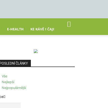
Y
E-HEALTH
KE KÁVĚ I ČAJI
POSLEDNÍ ČLÁNKY
Vše
Nejlepší
Nejpopulárnější
ce