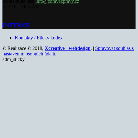
Kontaktujte nás:
info@zdravezpravy.cz
SLEDUJTE NÁS
INZERCE
Kontakty / Etický kodex
© Realizace © 2018,
Xcreative - webdesign
. |
Spravovat souhlas s
nastavením osobních údajů
.
adm_sticky