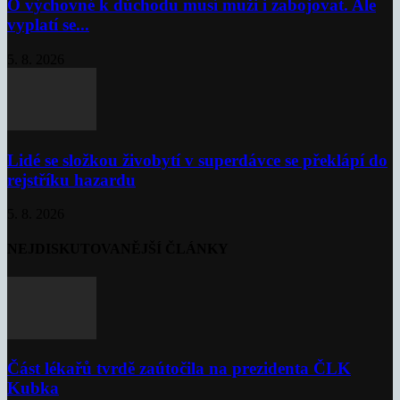
O výchovné k důchodu musí muži i zabojovat. Ale
vyplatí se...
5. 8. 2026
Lidé se složkou živobytí v superdávce se překlápí do
rejstříku hazardu
5. 8. 2026
NEJDISKUTOVANĚJŠÍ ČLÁNKY
Část lékařů tvrdě zaútočila na prezidenta ČLK
Kubka