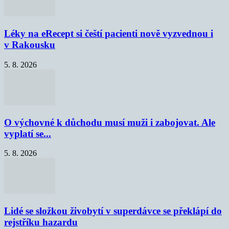
Léky na eRecept si čeští pacienti nově vyzvednou i
v Rakousku
5. 8. 2026
O výchovné k důchodu musí muži i zabojovat. Ale
vyplatí se...
5. 8. 2026
Lidé se složkou živobytí v superdávce se překlápí do
rejstříku hazardu