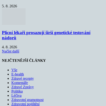
5. 8. 2026
Plicní lékaři prosazují širší genetické testování
nádorů
4. 8. 2026
Načíst další
NEJČTENĚJŠÍ ČLÁNKY
Vše
E-health
Zdravé recepty
Komentáře
Zdravé Zprávy
Politika
Léčiva
Zdravotní gramotnost
Zdravotní pojištění