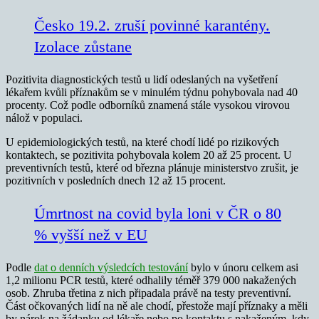
Česko 19.2. zruší povinné karantény.
Izolace zůstane
Pozitivita diagnostických testů u lidí odeslaných na vyšetření
lékařem kvůli příznakům se v minulém týdnu pohybovala nad 40
procenty. Což podle odborníků znamená stále vysokou virovou
nálož v populaci.
U epidemiologických testů, na které chodí lidé po rizikových
kontaktech, se pozitivita pohybovala kolem 20 až 25 procent. U
preventivních testů, které od března plánuje ministerstvo zrušit, je
pozitivních v posledních dnech 12 až 15 procent.
Úmrtnost na covid byla loni v ČR o 80
% vyšší než v EU
Podle
dat o denních výsledcích testování
bylo v únoru celkem asi
1,2 milionu PCR testů, které odhalily téměř 379 000 nakažených
osob. Zhruba třetina z nich připadala právě na testy preventivní.
Část očkovaných lidí na ně ale chodí, přestože mají příznaky a měli
by nárok na žádanku od lékaře nebo po kontaktu s nakaženým, kdy