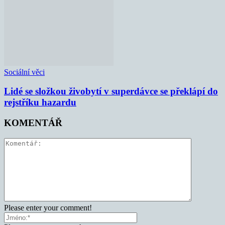
Sociální věci
Lidé se složkou živobytí v superdávce se překlápí do
rejstříku hazardu
KOMENTÁŘ
Please enter your comment!