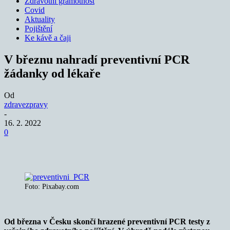
Zdravotní gramotnost
Covid
Aktuality
Pojištění
Ke kávě a čaji
V březnu nahradí preventivní PCR
žádanky od lékaře
Od
zdravezpravy
-
16. 2. 2022
0
Foto: Pixabay.com
Od března v Česku skončí hrazené preventivní PCR testy z