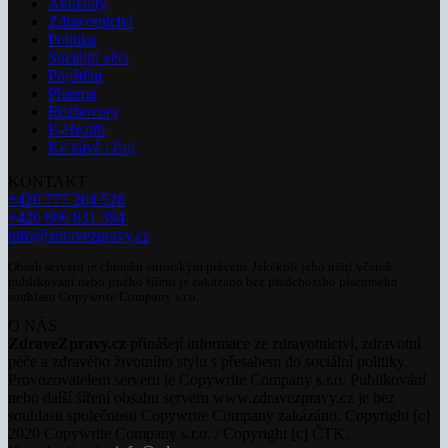
Aktuality
Zdravotnictví
Politika
Sociální věci
Pojištění
Pharma
Rozhovory
E-Health
Ke kávě i čaji
KONTAKT
+420 777 264 528
+420 606 831 394
info@zdravezpravy.cz
Obsah serveru je chráněn autorským právem. Jakékoli jeho užití včetně
publikování nebo jiného šíření je zakázáno bez předchozího písemného
souhlasu Copywrite Company s.r.o.
O NÁS
ZdraveZpravy.cz
přinášejí informace ze zdravotnictví, zdravotní
péče a zdravého životního stylu s přesahem do sociální politiky.
Provozovatelem serveru je Copywrite Company s.r.o. Publikování
nebo další šíření obsahu serveru www.zdravezpravy.cz je bez
souhlasu společnosti Copywrite Company zakázáno. Copyright [c]
2020 Copywrite Company s.r.o. / Copyright [c] ČTK.