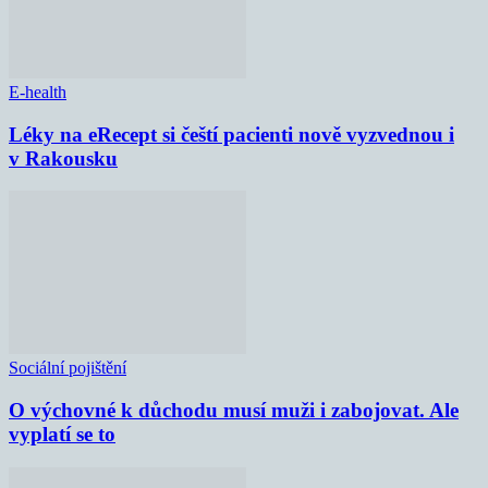
E-health
Léky na eRecept si čeští pacienti nově vyzvednou i
v Rakousku
Sociální pojištění
O výchovné k důchodu musí muži i zabojovat. Ale
vyplatí se to