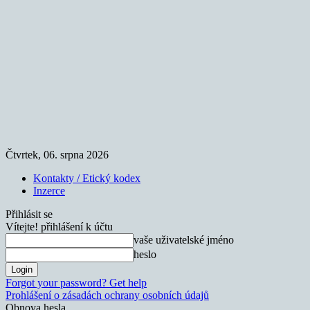
Čtvrtek, 06. srpna 2026
Kontakty / Etický kodex
Inzerce
Přihlásit se
Vítejte! přihlášení k účtu
vaše uživatelské jméno
heslo
Forgot your password? Get help
Prohlášení o zásadách ochrany osobních údajů
Obnova hesla