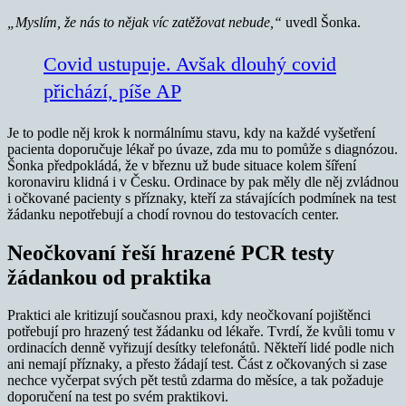
„Myslím, že nás to nějak víc zatěžovat nebude,“
uvedl Šonka.
Covid ustupuje. Avšak dlouhý covid
přichází, píše AP
Je to podle něj krok k normálnímu stavu, kdy na každé vyšetření
pacienta doporučuje lékař po úvaze, zda mu to pomůže s diagnózou.
Šonka předpokládá, že v březnu už bude situace kolem šíření
koronaviru klidná i v Česku. Ordinace by pak měly dle něj zvládnou
i očkované pacienty s příznaky, kteří za stávajících podmínek na test
žádanku nepotřebují a chodí rovnou do testovacích center.
Neočkovaní řeší hrazené PCR testy
žádankou od praktika
Praktici ale kritizují současnou praxi, kdy neočkovaní pojištěnci
potřebují pro hrazený test žádanku od lékaře. Tvrdí, že kvůli tomu v
ordinacích denně vyřizují desítky telefonátů. Někteří lidé podle nich
ani nemají příznaky, a přesto žádají test. Část z očkovaných si zase
nechce vyčerpat svých pět testů zdarma do měsíce, a tak požaduje
doporučení na test po svém praktikovi.