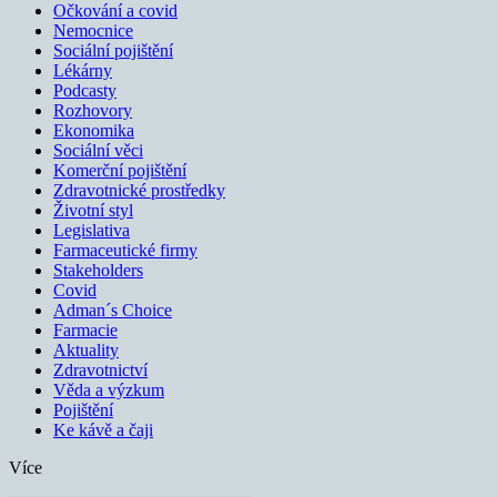
Očkování a covid
Nemocnice
Sociální pojištění
Lékárny
Podcasty
Rozhovory
Ekonomika
Sociální věci
Komerční pojištění
Zdravotnické prostředky
Životní styl
Legislativa
Farmaceutické firmy
Stakeholders
Covid
Adman´s Choice
Farmacie
Aktuality
Zdravotnictví
Věda a výzkum
Pojištění
Ke kávě a čaji
Více