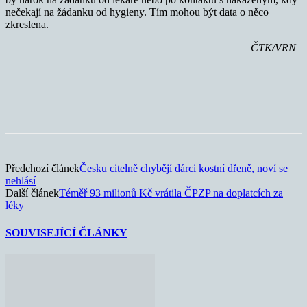
nečekají na žádanku od hygieny. Tím mohou být data o něco
zkreslena.
–ČTK/VRN–
Předchozí článek
Česku citelně chybějí dárci kostní dřeně, noví se
nehlásí
Další článek
Téměř 93 milionů Kč vrátila ČPZP na doplatcích za
léky
SOUVISEJÍCÍ ČLÁNKY