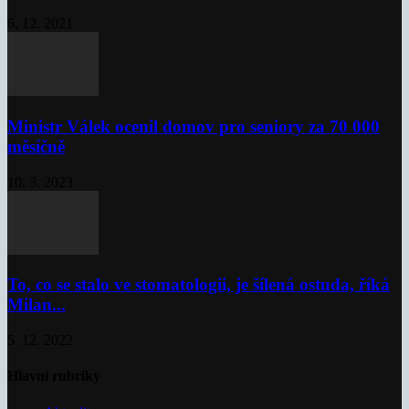
6. 12. 2021
Ministr Válek ocenil domov pro seniory za 70 000
měsíčně
10. 3. 2023
To, co se stalo ve stomatologii, je šílená ostuda, říká
Milan...
5. 12. 2022
Hlavní rubriky