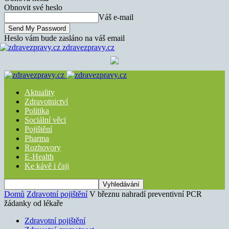
Obnovit své heslo
Váš e-mail
Heslo vám bude zasláno na váš email
zdravezpravy.cz
Aktuality
Zdravotnictví
Politika
Sociální věci
Pojištění
Pharma
Rozhovory
E-Health
Ke kávě i čaji
Domů
Zdravotní pojištění
V březnu nahradí preventivní PCR
žádanky od lékaře
Zdravotní pojištění