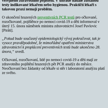
veřejného zdravotního pojištění. V úhradě nadále zůstanou
testy indikované lékařem nebo hygienou. Praktičtí lékaři s
takovou praxí nemají problém.
O ukončení hrazených
preventivních PCR testů
pro očkované,
rozočkované, pojištěnce po nemoci covid-19 a děti informoval v
úterý 15. února náměstek ministra zdravotnictví Josef Pavlovic
[Piráti].
„Pokud bude současný epidemiologický vývoj pokračovat, tak je
vysoce pravděpodobné, že mimořádné opatření ministerstva
zdravotnictví k proplácení preventivních testů bude ukončeno 28.
února,“
uvedl.
Očkovaní, rozočkovaní, lidé po nemoci covid-19 a děti mají ze
zdravotního pojištění hrazených pět PCR analýz do měsíce.
Neočkovaní bez žádanky od lékaře si stěr i laboratorní analýzu platí
ze svého.