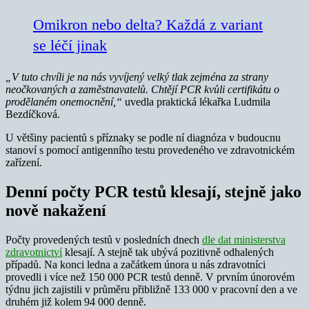
Omikron nebo delta? Každá z variant
se léčí jinak
„V tuto chvíli je na nás vyvíjený velký tlak zejména za strany
neočkovaných a zaměstnavatelů. Chtějí PCR kvůli certifikátu o
prodělaném onemocnění,“
uvedla praktická lékařka Ludmila
Bezdíčková.
U většiny pacientů s příznaky se podle ní diagnóza v budoucnu
stanoví s pomocí antigenního testu provedeného ve zdravotnickém
zařízení.
Denní počty PCR testů klesají, stejně jako
nově nakažení
Počty provedených testů v posledních dnech
dle dat ministerstva
zdravotnictví
klesají. A stejně tak ubývá pozitivně odhalených
případů. Na konci ledna a začátkem února u nás zdravotníci
provedli i více než 150 000 PCR testů denně. V prvním únorovém
týdnu jich zajistili v průměru přibližně 133 000 v pracovní den a ve
druhém již kolem 94 000 denně.