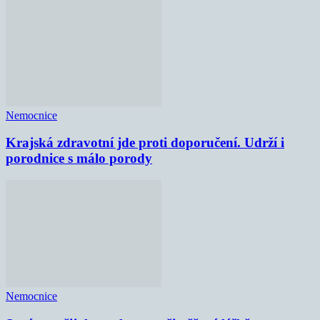
Nemocnice
Krajská zdravotní jde proti doporučení. Udrží i
porodnice s málo porody
Nemocnice