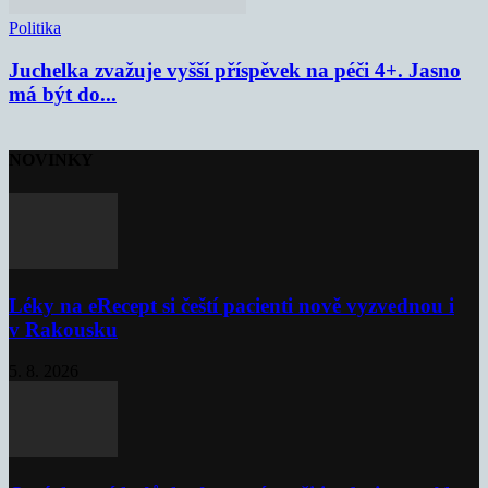
Politika
Juchelka zvažuje vyšší příspěvek na péči 4+. Jasno
má být do...
NOVINKY
Léky na eRecept si čeští pacienti nově vyzvednou i
v Rakousku
5. 8. 2026