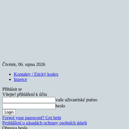
Čtvrtek, 06. srpna 2026
Kontakty / Etický kodex
Inzerce
Přihlásit se
Vítejte! přihlášení k účtu
vaše uživatelské jméno
heslo
Forgot your password? Get help
Prohlášení o zásadách ochrany osobních údajů
Obnova hesla