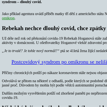
syndrom – dlouhý covid.
Jako příklad agentura uvádí příběh matky tří dětí z amerického stát
omikron
.
Rebekah nechce dlouhý covid, chce zpátky 
Už déle než rok od překonání covidu-19 Rebekah Hoganová stále zažívá
aktivity v domácnosti. U ošetřovatelky Hoganové vleklé zdravotní p
„Je to trvalé? Je tohle nový normál?“
ptá se 41letá žena žijící neda
Postcovidový syndrom po omikronu se neliší
Příčiny chronických potíží po nákaze koronavirem stále nejsou objasn
Odvolává se přitom na některé z odhadů, podle kterých se podobné dlou
jasné proč. Důvodem by mohla být podle vědců autoimunitní porucha.
Dalším možným vysvětlením potíží od zhoršené paměti po nepřirozen
covidu-19.