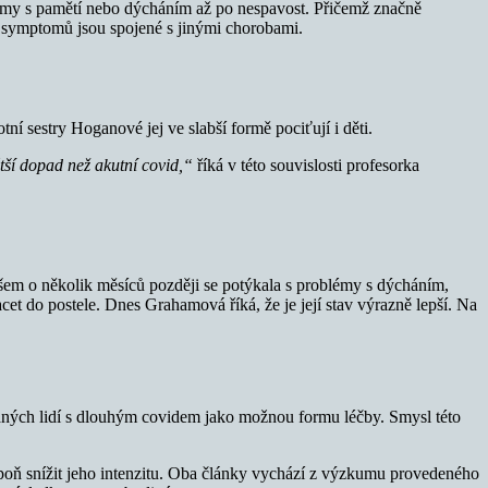
lémy s pamětí nebo dýcháním až po nespavost. Přičemž značně
h symptomů jsou spojené s jinými chorobami.
í sestry Hoganové jej ve slabší formě pociťují i děti.
tší dopad než akutní covid,“
říká v této souvislosti profesorka
všem o několik měsíců později se potýkala s problémy s dýcháním,
et do postele. Dnes Grahamová říká, že je její stav výrazně lepší. Na
ých lidí s dlouhým covidem jako možnou formu léčby. Smysl této
poň snížit jeho intenzitu. Oba články vychází z výzkumu provedeného