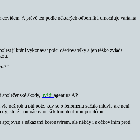
hým covidem. A právě ten podle některých odborníků umocňuje varianta
lest jí brání vykonávat práci ošetřovatelky a jen těžko zvládá
kou.
vot!“
 i společenské škody,
uvádí
agentura AP.
 víc než rok a půl poté, kdy se o fenoménu začalo mluvit, ale není
ny, které jsou náchylnější k tomuto druhu problému.
 je spojován s nákazami koronavirem, ale někdy i s očkováním proti