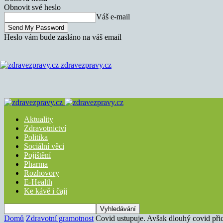
Obnovit své heslo
Váš e-mail
Heslo vám bude zasláno na váš email
zdravezpravy.cz
Aktuality
Zdravotnictví
Politika
Sociální věci
Pojištění
Pharma
Rozhovory
E-Health
Ke kávě i čaji
Domů
Zdravotní gramotnost
Covid ustupuje. Avšak dlouhý covid přic