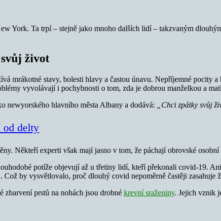
u New York. Ta trpí – stejně jako mnoho dalších lidí – takzvaným dlou
svůj život
 mrákotné stavy, bolesti hlavy a častou únavu. Nepříjemné pocity a bo
roblémy vyvolávají i pochybnosti o tom, zda je dobrou manželkou a mat
leko newyorského hlavního města Albany a dodává:
„Chci zpátky svůj ži
 od delty
ěny. Někteří experti však mají jasno v tom, že páchají obrovské osobní
hodobé potíže objevují až u třetiny lidí, kteří překonali covid-19. Ani
 Což by vysvětlovalo, proč dlouhý covid nepoměrně častěji zasahuje že
é zbarvení prstů na nohách jsou drobné
krevní sraženiny
. Jejich vznik