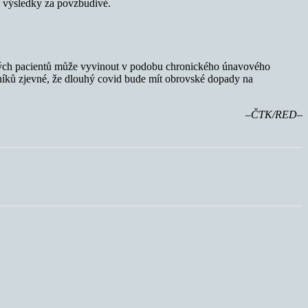
i výsledky za povzbudivé.
kterých pacientů může vyvinout v podobu chronického únavového
rníků zjevné, že dlouhý covid bude mít obrovské dopady na
–ČTK/RED–