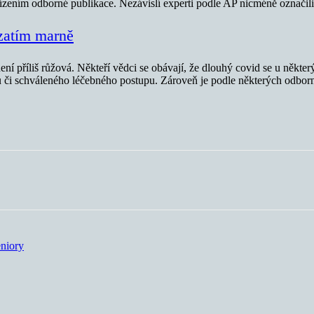
ízením odborné publikace. Nezávislí experti podle AP nicméně označil
 zatím marně
ení příliš růžová. Někteří vědci se obávají, že dlouhý covid se u ně
ku či schváleného léčebného postupu. Zároveň je podle některých odbo
eniory