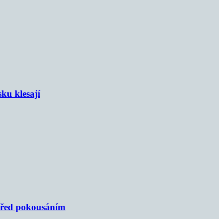
sku klesají
 před pokousáním