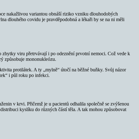
soce nakažlivou variantou obnáší riziko vzniku dlouhodobých
lna dlouhého covidu je pravděpodobná a lékaři by se na ni měli
ebo zbytky viru přetrvávají i po odeznění prvotní nemoci. Což vede k
terý způsobuje mononukleózu.
vita protilátek. A ty „mylně“ útočí na běžné buňky. Svůj názor
ek“ i půl roku po infekci.
ženin v krvi. Přičemž je u pacientů odhalila společně se zvýšenou
distribuci kyslíku do různých částí těla. A tak mohou způsobovat