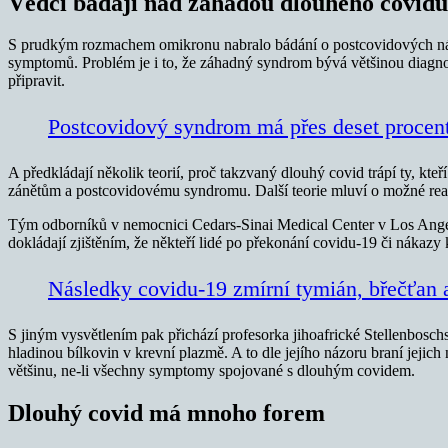
Vědci bádají nad záhadou dlouhého covidu
S prudkým rozmachem omikronu nabralo bádání o postcovidových násled
symptomů. Problém je i to, že záhadný syndrom bývá většinou diagnos
připravit.
Postcovidový syndrom má přes deset procent
A předkládají několik teorií, proč takzvaný dlouhý covid trápí ty, kte
zánětům a postcovidovému syndromu. Další teorie mluví o možné reakt
Tým odborníků v nemocnici Cedars-Sinai Medical Center v Los Angele
dokládají zjištěním, že někteří lidé po překonání covidu-19 či nákazy
Následky covidu-19 zmírní tymián, břečťan 
S jiným vysvětlením pak přichází profesorka jihoafrické Stellenbosch
hladinou bílkovin v krevní plazmě. A to dle jejího názoru braní jeji
většinu, ne-li všechny symptomy spojované s dlouhým covidem.
Dlouhý covid má mnoho forem