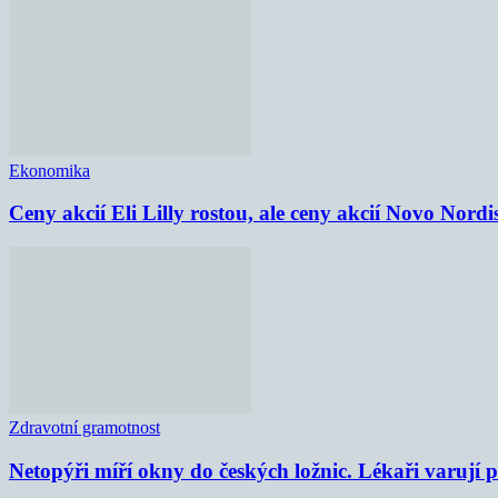
Ekonomika
Ceny akcií Eli Lilly rostou, ale ceny akcií Novo Nordi
Zdravotní gramotnost
Netopýři míří okny do českých ložnic. Lékaři varují