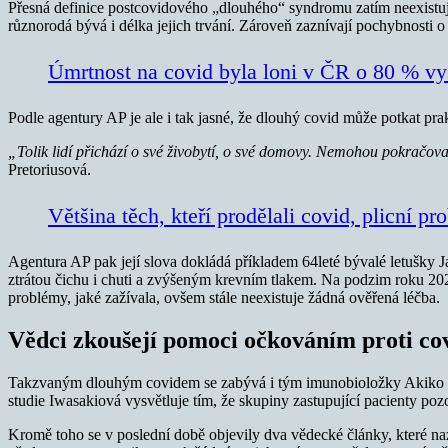
Přesná definice postcovidového „dlouhého“ syndromu zatím neexistuj
různorodá bývá i délka jejich trvání. Zároveň zaznívají pochybnost
Úmrtnost na covid byla loni v ČR o 80 % vy
Podle agentury AP je ale i tak jasné, že dlouhý covid může potkat pra
„Tolik lidí přichází o své živobytí, o své domovy. Nemohou pokračov
Pretoriusová.
Většina těch, kteří prodělali covid, plicní 
Agentura AP pak její slova dokládá příkladem 64leté bývalé letušky 
ztrátou čichu i chuti a zvýšeným krevním tlakem. Na podzim roku 2020
problémy, jaké zažívala, ovšem stále neexistuje žádná ověřená léčba.
Vědci zkoušejí pomoci očkováním proti co
Takzvaným dlouhým covidem se zabývá i tým imunobioložky Akiko Iw
studie Iwasakiová vysvětluje tím, že skupiny zastupující pacienty poz
Kromě toho se v poslední době objevily dva vědecké články, které n