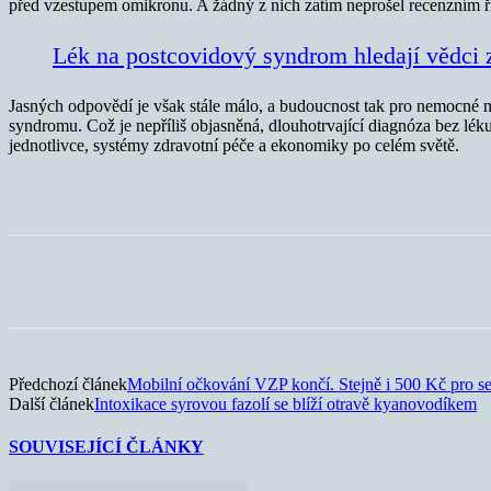
před vzestupem omikronu. A žádný z nich zatím neprošel recenzním ř
Lék na postcovidový syndrom hledají vědci
Jasných odpovědí je však stále málo, a budoucnost tak pro nemocné n
syndromu. Což je nepříliš objasněná, dlouhotrvající diagnóza bez lé
jednotlivce, systémy zdravotní péče a ekonomiky po celém světě.
Sdílet
Předchozí článek
Mobilní očkování VZP končí. Stejně i 500 Kč pro s
Další článek
Intoxikace syrovou fazolí se blíží otravě kyanovodíkem
SOUVISEJÍCÍ ČLÁNKY