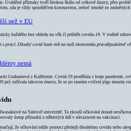
e. Uváděné příznaky tvoří širokou škálu od celkové únavy, přes prob
i o tom, zda je vždy spouštěčem koronavirus, neboť mnohé ze zmíněnýc
šší než v EU
kticky každého bez ohledu na věk či průběh covidu-19. V rodině zdravotn
at s prací. Dlouhý covid bude mít na naši ekonomiku pravděpodobně vě
problémy nemá
Jacki Grahamová z Kalifornie. Covid-19 prodělala z kraje pandemie, o
 prý zažívala takovou únavu, že se po ranním cvičení jógy musela vrac
vidu
asakiové na Yaleově univerzitě. Ta zkouší očkování dosud neočkovan
orovaly ústup příznaků u některých lidí v návaznosti na vakcinaci.
aznačují, že očkování může pomoci předejít dlouhému covidu nebo ales