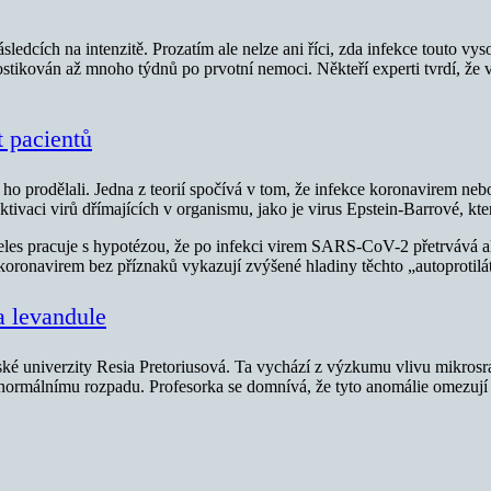
cích na intenzitě. Prozatím ale nelze ani říci, zda infekce touto vy
tikován až mnoho týdnů po prvotní nemoci. Někteří experti tvrdí, že v
 pacientů
ří ho prodělali. Jedna z teorií spočívá v tom, že infekce koronavirem n
ivaci virů dřímajících v organismu, jako je virus Epstein-Barrové, k
s pracuje s hypotézou, že po infekci virem SARS-CoV-2 přetrvává akti
 koronavirem bez příznaků vykazují zvýšené hladiny těchto „autoprotilát
a levandule
ské univerzity Resia Pretoriusová. Ta vychází z výzkumu vlivu mikrosra
ch normálnímu rozpadu. Profesorka se domnívá, že tyto anomálie omezují 