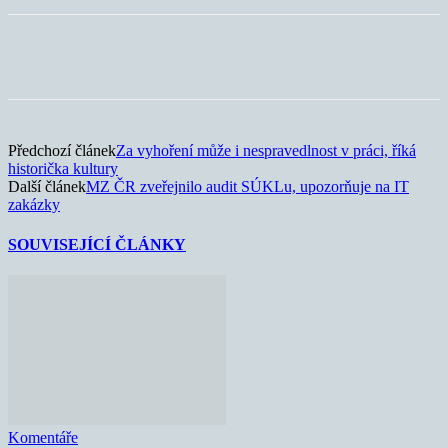
Předchozí článek
Za vyhoření může i nespravedlnost v práci, říká
historička kultury
Další článek
MZ ČR zveřejnilo audit SÚKLu, upozorňuje na IT
zakázky
SOUVISEJÍCÍ ČLÁNKY
Komentáře