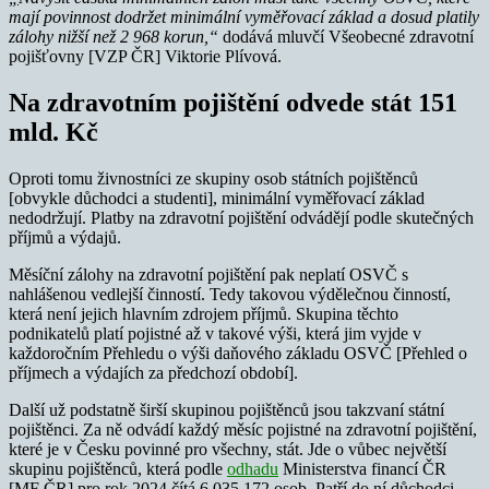
mají povinnost dodržet minimální vyměřovací základ a dosud platily
zálohy nižší než 2 968 korun,“
dodává mluvčí Všeobecné zdravotní
pojišťovny [VZP ČR] Viktorie Plívová.
Na zdravotním pojištění odvede stát 151
mld. Kč
Oproti tomu živnostníci ze skupiny osob státních pojištěnců
[obvykle důchodci a studenti], minimální vyměřovací základ
nedodržují. Platby na zdravotní pojištění odvádějí podle skutečných
příjmů a výdajů.
Měsíční zálohy na zdravotní pojištění pak neplatí OSVČ s
nahlášenou vedlejší činností. Tedy takovou výdělečnou činností,
která není jejich hlavním zdrojem příjmů. Skupina těchto
podnikatelů platí pojistné až v takové výši, která jim vyjde v
každoročním Přehledu o výši daňového základu OSVČ [Přehled o
příjmech a výdajích za předchozí období].
Další už podstatně širší skupinou pojištěnců jsou takzvaní státní
pojištěnci. Za ně odvádí každý měsíc pojistné na zdravotní pojištění,
které je v Česku povinné pro všechny, stát. Jde o vůbec největší
skupinu pojištěnců, která podle
odhadu
Ministerstva financí ČR
[MF ČR] pro rok 2024 čítá 6 035 172 osob. Patří do ní důchodci,