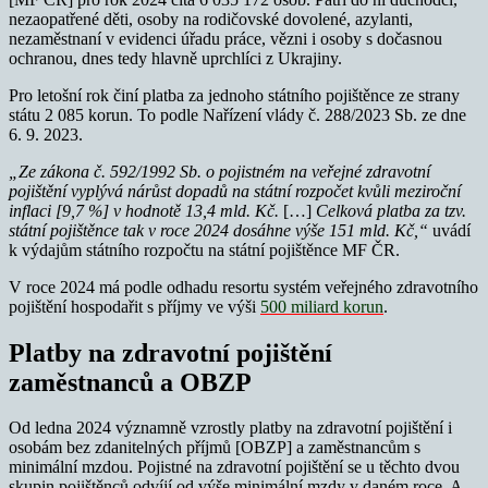
nezaopatřené děti, osoby na rodičovské dovolené, azylanti,
nezaměstnaní v evidenci úřadu práce, vězni i osoby s dočasnou
ochranou, dnes tedy hlavně uprchlíci z Ukrajiny.
Pro letošní rok činí platba za jednoho státního pojištěnce ze strany
státu 2 085 korun. To podle Nařízení vlády č. 288/2023 Sb. ze dne
6. 9. 2023.
„Ze zákona č. 592/1992 Sb. o pojistném na veřejné zdravotní
pojištění vyplývá nárůst dopadů na státní rozpočet kvůli meziroční
inflaci [9,7 %] v hodnotě 13,4 mld. Kč.
[…]
Celková platba za tzv.
státní pojištěnce tak v roce 2024 dosáhne výše 151 mld. Kč,“
uvádí
k výdajům státního rozpočtu na státní pojištěnce MF ČR.
V roce 2024 má podle odhadu resortu systém veřejného zdravotního
pojištění hospodařit s příjmy ve výši
500 miliard korun
.
Platby na zdravotní pojištění
zaměstnanců a OBZP
Od ledna 2024 významně vzrostly platby na zdravotní pojištění i
osobám bez zdanitelných příjmů [OBZP] a zaměstnancům s
minimální mzdou. Pojistné na zdravotní pojištění se u těchto dvou
skupin pojištěnců odvíjí od výše minimální mzdy v daném roce. A