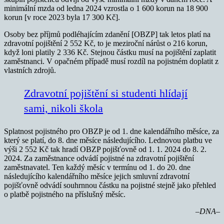
minimální mzda od ledna 2024 vzrostla o 1 600 korun na 18 900
korun [v roce 2023 byla 17 300 Kč].
Osoby bez příjmů podléhajícím zdanění [OBZP] tak letos platí na
zdravotní pojištění 2 552 Kč, to je meziroční nárůst o 216 korun,
když loni platily 2 336 Kč. Stejnou částku musí na pojištění zaplatit
zaměstnanci. V opačném případě musí rozdíl na pojistném doplatit z
vlastních zdrojů.
Zdravotní pojištění si studenti hlídají
sami, nikoli škola
Splatnost pojistného pro OBZP je od 1. dne kalendářního měsíce, za
který se platí, do 8. dne měsíce následujícího. Lednovou platbu ve
výši 2 552 Kč tak hradí OBZP pojišťovně od 1. 1. 2024 do 8. 2.
2024. Za zaměstnance odvádí pojistné na zdravotní pojištění
zaměstnavatel. Ten každý měsíc v termínu od 1. do 20. dne
následujícího kalendářního měsíce jejich smluvní zdravotní
pojišťovně odvádí souhrnnou částku na pojistné stejně jako přehled
o platbě pojistného na příslušný měsíc.
–DNA–