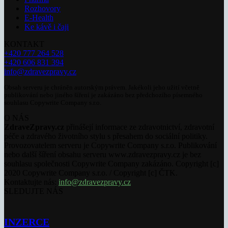
Rozhovory
E-Health
Ke kávě i čaji
KONTAKT
+420 777 264 528
+420 606 831 394
info@zdravezpravy.cz
Obsah serveru je chráněn autorským právem. Jakékoli jeho užití včetně
publikování nebo jiného šíření je zakázáno bez předchozího písemného
souhlasu Copywrite Company s.r.o.
O NÁS
ZdraveZpravy.cz
přinášejí informace ze zdravotnictví, zdravotní
péče a zdravého životního stylu s přesahem do sociální politiky.
Provozovatelem serveru je Copywrite Company s.r.o. Publikování
nebo další šíření obsahu serveru www.zdravezpravy.cz je bez
souhlasu společnosti Copywrite Company zakázáno. Copyright [c]
2020 Copywrite Company s.r.o. / Copyright [c] ČTK.
Kontaktujte nás:
info@zdravezpravy.cz
SLEDUJTE NÁS
INZERCE