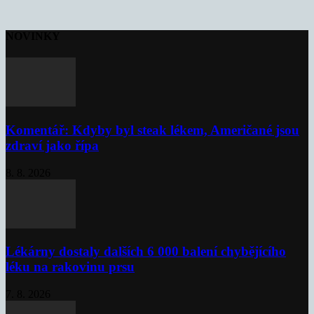
NOVINKY
Komentář: Kdyby byl steak lékem, Američané jsou
zdraví jako řípa
8. 8. 2026
Lékárny dostaly dalších 6 000 balení chybějícího
léku na rakovinu prsu
7. 8. 2026