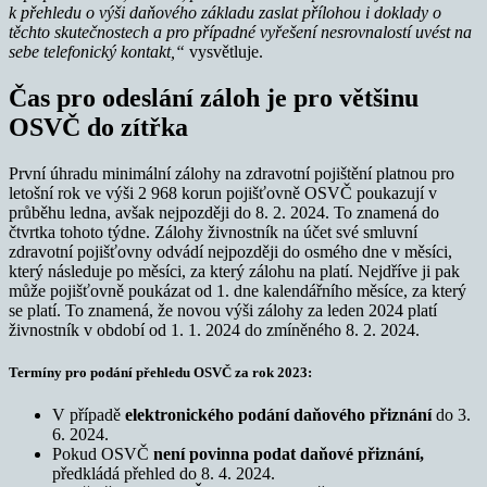
k přehledu o výši daňového základu zaslat přílohou i doklady o
těchto skutečnostech a pro případné vyřešení nesrovnalostí uvést na
sebe telefonický kontakt,“
vysvětluje.
Čas pro odeslání záloh je pro většinu
OSVČ do zítřka
První úhradu minimální zálohy na zdravotní pojištění platnou pro
letošní rok ve výši 2 968 korun pojišťovně OSVČ poukazují v
průběhu ledna, avšak nejpozději do 8. 2. 2024. To znamená do
čtvrtka tohoto týdne. Zálohy živnostník na účet své smluvní
zdravotní pojišťovny odvádí nejpozději do osmého dne v měsíci,
který následuje po měsíci, za který zálohu na platí. Nejdříve ji pak
může pojišťovně poukázat od 1. dne kalendářního měsíce, za který
se platí. To znamená, že novou výši zálohy za leden 2024 platí
živnostník v období od 1. 1. 2024 do zmíněného 8. 2. 2024.
Termíny pro podání přehledu OSVČ za rok 2023:
V případě
elektronického podání daňového přiznání
do 3.
6. 2024.
Pokud OSVČ
není povinna podat daňové přiznání,
předkládá přehled do 8. 4. 2024.