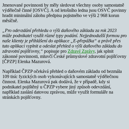
Jmenované povinnosti by měly sledovat všechny osoby samostatně
výdělečně činné [OSVČ]. A od letošního ledna jsou OSVČ povinny
hradit minimální zálohu předpisu pojistného ve výši 2 968 korun
měsíčně.
„Pro odevzdání přehledu o výši daňového základu za rok 2023
může podnikatel využít různé typy podání. Nejjednodušší formou pro
naše klienty je přihlášení do aplikace „E-přepážka“ a právě přes
tuto aplikaci vyplnit a odeslat přehled o výši daňového základu do
zdravotní pojišťovny,“
popisuje pro
Zdravé Zprávy
, jak splnit
zákonné povinnosti, mluvčí České průmyslové zdravotní pojišťovny
[ČPZP] Elenka Mazurová.
Například ČPZP očekává přehled o daňovém základu od bezmála
109 tisíc fyzických osob vykonávajících samostatně výdělečnou
činnost. Elenka Mazurová pak dodává, že v případě, kdy si
podnikatel pojištěný u ČPZP vybere jiný způsob odevzdání,
například zaslání datovou zprávou, může využít formuláře na
stránkách pojišťovny.