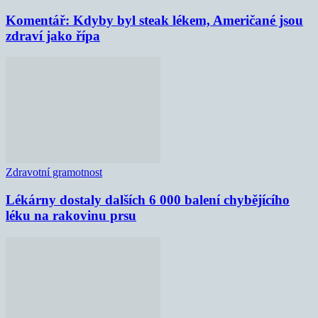
Komentář: Kdyby byl steak lékem, Američané jsou
zdraví jako řípa
Zdravotní gramotnost
Lékárny dostaly dalších 6 000 balení chybějícího
léku na rakovinu prsu