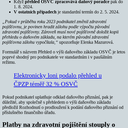
Když
přehled OSVČ zpracovává daňový poradce
pak do
1. 8. 2024.
V ostatních případech
je standardní termín do 2. 5. 2024.
„Pokud v průběhu roku 2023 podnikatel změnil zdravotní
pojišťovnu, je povinen hradit zálohu podle výpočtu původní
zdravotní pojišťovny. Zároveň musí nové pojišťovně doložit kopii
přehledu o daňovém základu, na kterém původní zdravotní
pojišťovna zálohu vypočítala,“
upozorňuje Elenka Mazurová.
Formulář s názvem Přehled o výši daňového základu OSVČ je letos
poprvé shodný pro podnikatele ve standardním i v paušálním
režimu.
Elektronicky loni podalo přehled u
ČPZP téměř 32 % OSVČ
Pokud podnikatel uplatňuje odklad daňového přiznání, pak je
důležité, aby společně s přehledem o výši daňového základu
předložil Rozhodnutí o prodloužení k podání daňového přiznání od
příslušného finančního úřadu.
Platby na zdravotní pojištění stouply o