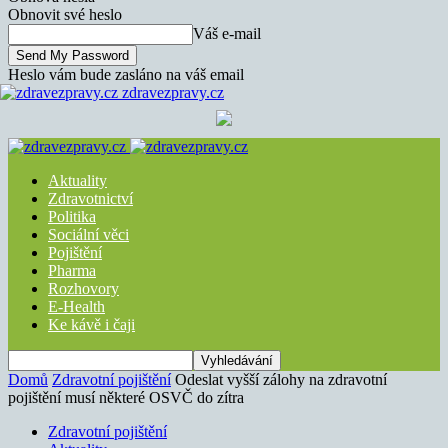
Obnovit své heslo
Váš e-mail
Heslo vám bude zasláno na váš email
zdravezpravy.cz
Aktuality
Zdravotnictví
Politika
Sociální věci
Pojištění
Pharma
Rozhovory
E-Health
Ke kávě i čaji
Domů
Zdravotní pojištění
Odeslat vyšší zálohy na zdravotní
pojištění musí některé OSVČ do zítra
Zdravotní pojištění