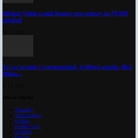
Ministr Válek ocenil domov pro seniory za 70 000
měsíčně
10. 3. 2023
To, co se stalo ve stomatologii, je šílená ostuda, říká
Milan...
5. 12. 2022
Hlavní rubriky
Aktuality
Zdravotnictví
Politika
Sociální věci
Pojištění
Pharma