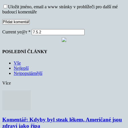
Uložit jméno, email a www stránky v prohlížeči pro další mé
budoucí komentáře
Current ye@r
*
POSLEDNÍ ČLÁNKY
Vše
Nejlepší
Nejpopulárnější
Více
Komentář: Kdyby byl steak lékem, Američané jsou
zdraví jako řípa