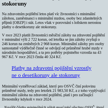
stokoruny
Na zdravotním pojištění letos platí víc živnostníci s minimální
zálohou, zaměstnanci s minimální mzdou, osoby bez zdanitelných
příjmů [OBZP] i stát. Letos však v porovnání s loňskem nerostou
platby o desetikoruny ale stokoruny.
V roce 2023 platili živnostníci měsíční zálohy na zdravotní pojištění
v minimální výši 2 722 korun, od letoška se jim zálohy zvyšují o
246 korun na zmíněných 2 968 korun. Minimální zálohy pro osoby
samostatně výdělečně činné se odvíjejí od průměrné hrubé mzdy v
národním hospodářství, a ta pro potřeby pojistného vzrostla na 43
967 Kč. V roce 2023 činila 40 324 Kč.
Platby na zdravotní pojištění vzrostly
ne o desetikoruny ale stokoruny
Minimální vyměřovací základ, který pro OSVČ činí polovinu
průměrné mzdy, tedy pro letošek 21 983,50 Kč, a z toho vyplývající
minimální záloha na zdravotní pojištění, platí i pro začínající
živnostníky kdykoli v roce 2024.
„
Navýšit částku minimálních záloh musí také všechny OSVČ, které