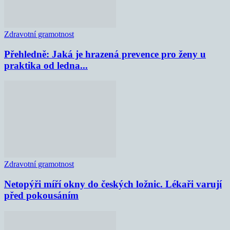
Zdravotní gramotnost
Přehledně: Jaká je hrazená prevence pro ženy u
praktika od ledna...
Zdravotní gramotnost
Netopýři míří okny do českých ložnic. Lékaři varují
před pokousáním