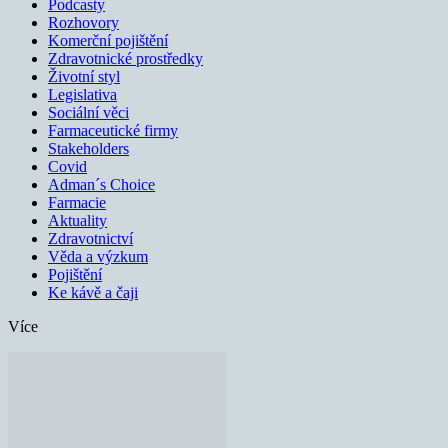
Podcasty
Rozhovory
Komerční pojištění
Zdravotnické prostředky
Životní styl
Legislativa
Sociální věci
Farmaceutické firmy
Stakeholders
Covid
Adman´s Choice
Farmacie
Aktuality
Zdravotnictví
Věda a výzkum
Pojištění
Ke kávě a čaji
Více