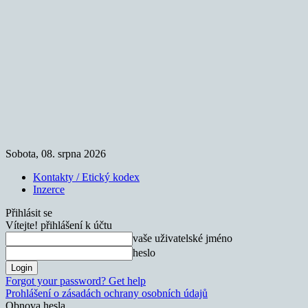
Sobota, 08. srpna 2026
Kontakty / Etický kodex
Inzerce
Přihlásit se
Vítejte! přihlášení k účtu
vaše uživatelské jméno
heslo
Forgot your password? Get help
Prohlášení o zásadách ochrany osobních údajů
Obnova hesla