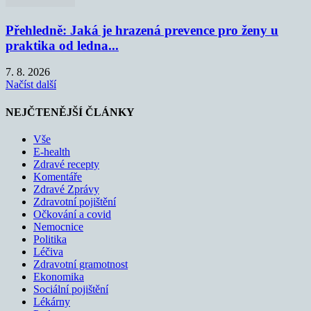
Přehledně: Jaká je hrazená prevence pro ženy u
praktika od ledna...
7. 8. 2026
Načíst další
NEJČTENĚJŠÍ ČLÁNKY
Vše
E-health
Zdravé recepty
Komentáře
Zdravé Zprávy
Zdravotní pojištění
Očkování a covid
Nemocnice
Politika
Léčiva
Zdravotní gramotnost
Ekonomika
Sociální pojištění
Lékárny