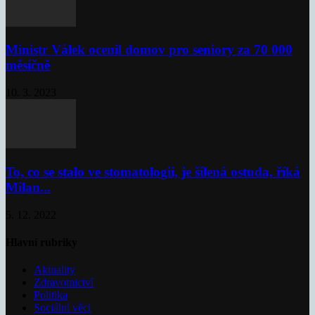
Ministr Válek ocenil domov pro seniory za 70 000
měsíčně
10. 3. 2023
To, co se stalo ve stomatologii, je šílená ostuda, říká
Milan...
5. 12. 2022
Hlavní rubriky
Aktuality
Zdravotnictví
Politika
Sociální věci