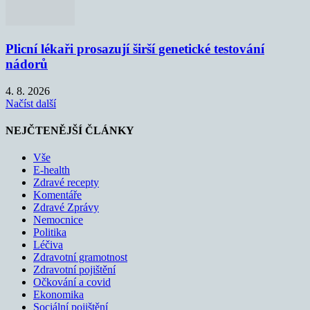
Plicní lékaři prosazují širší genetické testování
nádorů
4. 8. 2026
Načíst další
NEJČTENĚJŠÍ ČLÁNKY
Vše
E-health
Zdravé recepty
Komentáře
Zdravé Zprávy
Nemocnice
Politika
Léčiva
Zdravotní gramotnost
Zdravotní pojištění
Očkování a covid
Ekonomika
Sociální pojištění