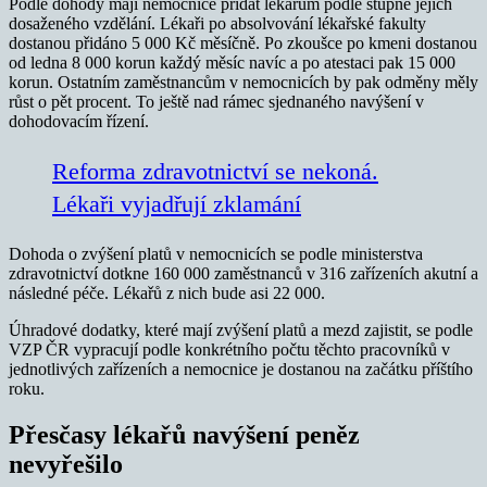
Podle dohody mají nemocnice přidat lékařům podle stupně jejich
dosaženého vzdělání. Lékaři po absolvování lékařské fakulty
dostanou přidáno 5 000 Kč měsíčně. Po zkoušce po kmeni dostanou
od ledna 8 000 korun každý měsíc navíc a po atestaci pak 15 000
korun. Ostatním zaměstnancům v nemocnicích by pak odměny měly
růst o pět procent. To ještě nad rámec sjednaného navýšení v
dohodovacím řízení.
Reforma zdravotnictví se nekoná.
Lékaři vyjadřují zklamání
Dohoda o zvýšení platů v nemocnicích se podle ministerstva
zdravotnictví dotkne 160 000 zaměstnanců v 316 zařízeních akutní a
následné péče. Lékařů z nich bude asi 22 000.
Úhradové dodatky, které mají zvýšení platů a mezd zajistit, se podle
VZP ČR vypracují podle konkrétního počtu těchto pracovníků v
jednotlivých zařízeních a nemocnice je dostanou na začátku příštího
roku.
Přesčasy lékařů navýšení peněz
nevyřešilo