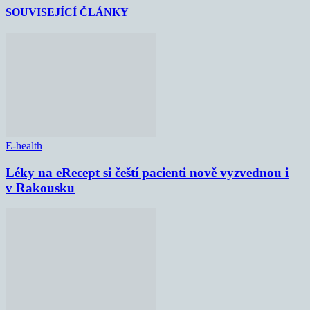
SOUVISEJÍCÍ ČLÁNKY
E-health
Léky na eRecept si čeští pacienti nově vyzvednou i
v Rakousku