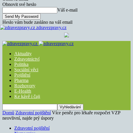
Obnovit své heslo
Váš e-mail
Heslo vám bude zasláno na váš email
zdravezpravy.cz
Aktuality
Zdravotnictví
Politika
Sociální věci
Pojištění
Pharma
Rozhovory
E-Health
Ke kávě i čaji
Domů
Zdravotní pojištění
Více peněz pro lékaře rozpočet VZP
neovlivní, najde prý úspory
Zdravotní pojištění