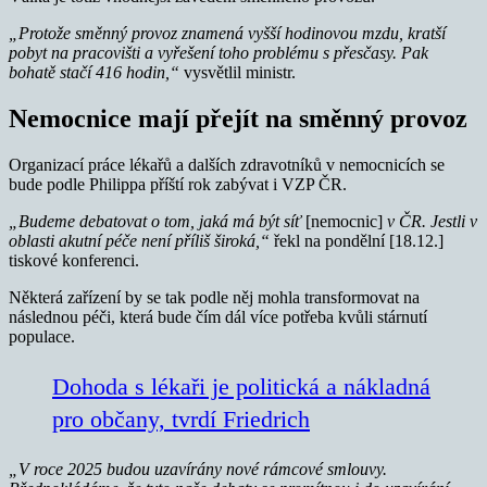
„Protože směnný provoz znamená vyšší hodinovou mzdu, kratší
pobyt na pracovišti a vyřešení toho problému s přesčasy. Pak
bohatě stačí 416 hodin,“
vysvětlil ministr.
Nemocnice mají přejít na směnný provoz
Organizací práce lékařů a dalších zdravotníků v nemocnicích se
bude podle Philippa příští rok zabývat i VZP ČR.
„Budeme debatovat o tom, jaká má být síť
[nemocnic]
v ČR. Jestli v
oblasti akutní péče není příliš široká,“
řekl na pondělní [18.12.]
tiskové konferenci.
Některá zařízení by se tak podle něj mohla transformovat na
následnou péči, která bude čím dál více potřeba kvůli stárnutí
populace.
Dohoda s lékaři je politická a nákladná
pro občany, tvrdí Friedrich
„V roce 2025 budou uzavírány nové rámcové smlouvy.