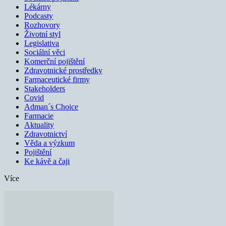
Lékárny
Podcasty
Rozhovory
Životní styl
Legislativa
Sociální věci
Komerční pojištění
Zdravotnické prostředky
Farmaceutické firmy
Stakeholders
Covid
Adman´s Choice
Farmacie
Aktuality
Zdravotnictví
Věda a výzkum
Pojištění
Ke kávě a čaji
Více