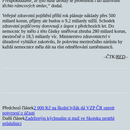
Předpokládáme, že tyto naše debaty se promítnou i do uzavírání
těchto rámcových smluv,“
dodal.
Veřejné zdravotní pojištění příští rok plánuje náklady přes 500
miliard korun, příjmy ale budou o 9,2 miliardy nižší. Schodek
zdravotní pojišťovny dorovnají z úspor z předchozích let. Do
nemocnic by mělo z této částky směřovat zhruba 280 miliard korun,
meziročně o 18,5 miliardy víc. Ministerstvo zdravotnictví v
úhradové vyhlášce zakotvilo, že polovinu meziročního nárůstu by
každá nemocnice měla dát na růst odměňování zaměstnanců.
–
ČTK/
RED
–
Předchozí článek
2 000 Kč na školní lyžák dá VZP ČR oproti
potvrzení o účasti
Další článek
Zadrženým kýchnutím si muž ve Skotsku protrhl
průdušnici