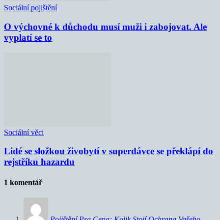
Sociální pojištění
O výchovné k důchodu musí muži i zabojovat. Ale
vyplatí se to
Sociální věci
Lidé se složkou živobytí v superdávce se překlápí do
rejstříku hazardu
1 komentář
Pojištění Psa Cena: Kolik Stojí Ochrana Vašeho