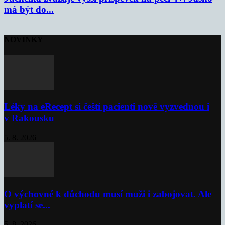
má být do...
NOVINKY
Léky na eRecept si čeští pacienti nově vyzvednou i
v Rakousku
5. 8. 2026
O výchovné k důchodu musí muži i zabojovat. Ale
vyplatí se...
5. 8. 2026