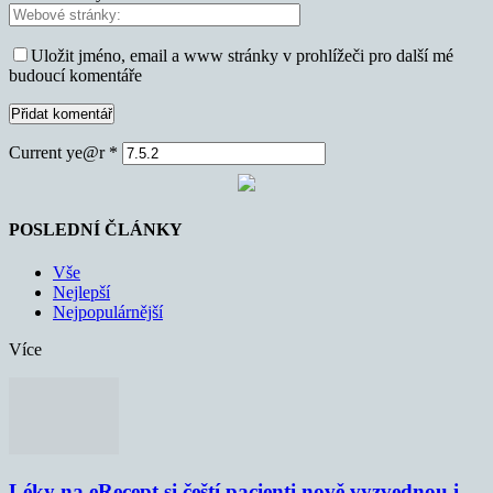
Uložit jméno, email a www stránky v prohlížeči pro další mé
budoucí komentáře
Current ye@r
*
POSLEDNÍ ČLÁNKY
Vše
Nejlepší
Nejpopulárnější
Více
Léky na eRecept si čeští pacienti nově vyzvednou i