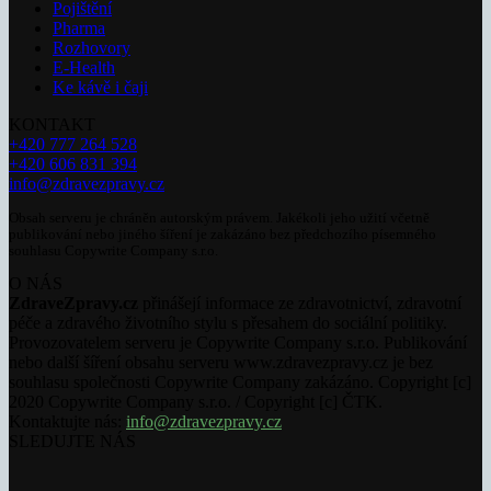
Pojištění
Pharma
Rozhovory
E-Health
Ke kávě i čaji
KONTAKT
+420 777 264 528
+420 606 831 394
info@zdravezpravy.cz
Obsah serveru je chráněn autorským právem. Jakékoli jeho užití včetně
publikování nebo jiného šíření je zakázáno bez předchozího písemného
souhlasu Copywrite Company s.r.o.
O NÁS
ZdraveZpravy.cz
přinášejí informace ze zdravotnictví, zdravotní
péče a zdravého životního stylu s přesahem do sociální politiky.
Provozovatelem serveru je Copywrite Company s.r.o. Publikování
nebo další šíření obsahu serveru www.zdravezpravy.cz je bez
souhlasu společnosti Copywrite Company zakázáno. Copyright [c]
2020 Copywrite Company s.r.o. / Copyright [c] ČTK.
Kontaktujte nás:
info@zdravezpravy.cz
SLEDUJTE NÁS