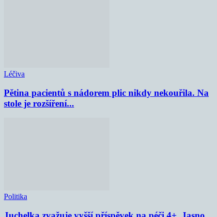
Léčiva
Pětina pacientů s nádorem plic nikdy nekouřila. Na
stole je rozšíření...
Politika
Juchelka zvažuje vyšší příspěvek na péči 4+. Jasno