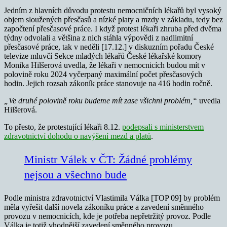
Jedním z hlavních důvodu protestu nemocničních lékařů byl vysoký
objem sloužených přesčasů a nízké platy a mzdy v základu, tedy bez
započtení přesčasové práce. I když protest lékaři zhruba před dvěma
týdny odvolali a většina z nich stáhla výpovědi z nadlimitní
přesčasové práce, tak v neděli [17.12.] v diskuzním pořadu České
televize mluvčí Sekce mladých lékařů České lékařské komory
Monika Hilšerová uvedla, že lékaři v nemocnicích budou mít v
polovině roku 2024 vyčerpaný maximální počet přesčasových
hodin. Jejich rozsah zákoník práce stanovuje na 416 hodin ročně.
„Ve druhé polovině roku budeme mít zase všichni problém,“
uvedla
Hilšerová.
To přesto, že protestující lékaři 8.12.
podepsali s ministerstvem
zdravotnictví dohodu o navýšení mezd a platů
.
Ministr Válek v ČT: Žádné problémy
nejsou a všechno bude
Podle ministra zdravotnictví Vlastimila Válka [TOP 09] by problém
měla vyřešit další novela zákoníku práce a zavedení směnného
provozu v nemocnicích, kde je potřeba nepřetržitý provoz. Podle
Válka je totiž vhodnější zavedení směnného provozu.