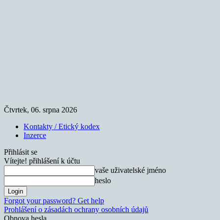
Čtvrtek, 06. srpna 2026
Kontakty / Etický kodex
Inzerce
Přihlásit se
Vítejte! přihlášení k účtu
vaše uživatelské jméno
heslo
Forgot your password? Get help
Prohlášení o zásadách ochrany osobních údajů
Obnova hesla