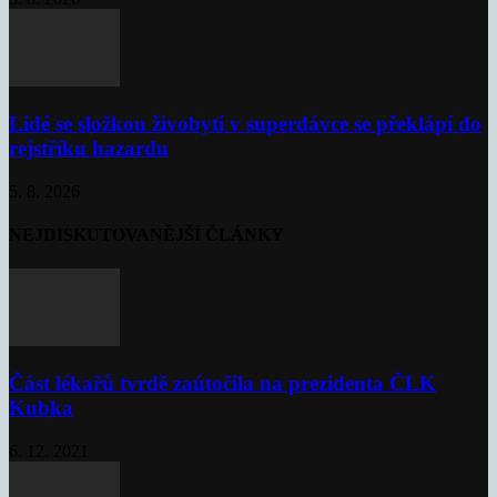
Lidé se složkou živobytí v superdávce se překlápí do
rejstříku hazardu
5. 8. 2026
NEJDISKUTOVANĚJŠÍ ČLÁNKY
Část lékařů tvrdě zaútočila na prezidenta ČLK
Kubka
6. 12. 2021