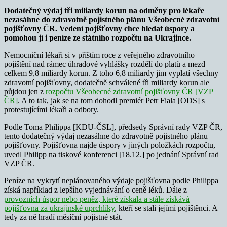
Dodatečný výdaj tři miliardy korun na odměny pro lékaře
nezasáhne do zdravotně pojistného plánu Všeobecné zdravotní
pojišťovny ČR.
Vedení pojišťovny chce hledat úspory a
pomohou jí i peníze ze státního rozpočtu na Ukrajince.
Nemocniční lékaři si v příštím roce z veřejného zdravotního
pojištění nad rámec úhradové vyhlášky rozdělí do platů a mezd
celkem 9,8 miliardy korun. Z toho 6,8 miliardy jim vyplatí všechny
zdravotní pojišťovny, dodatečně schválené tři miliardy korun ale
půjdou jen z
rozpočtu Všeobecné zdravotní pojišťovny ČR [VZP
ČR]
. A to tak, jak se na tom dohodl premiér Petr Fiala [ODS] s
protestujícími lékaři a odbory.
Podle Toma Philippa [KDU-ČSL], předsedy Správní rady VZP ČR,
tento dodatečný výdaj nezasáhne do zdravotně pojistného plánu
pojišťovny. Pojišťovna najde úspory v jiných položkách rozpočtu,
uvedl Philipp na tiskové konferenci [18.12.] po jednání Správní rad
VZP ČR.
Peníze na vykrytí neplánovaného výdaje pojišťovna podle Philippa
získá například z lepšího vyjednávání o ceně léků. Dále z
provozních úspor nebo peněz, které získala a stále získává
pojišťovna za ukrajinské uprchlíky
, kteří se stali jejími pojištěnci. A
tedy za ně hradí měsíční pojistné stát.