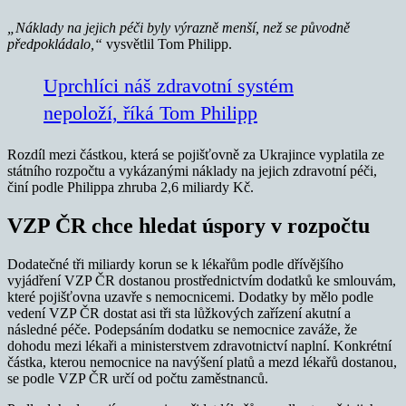
„Náklady na jejich péči byly výrazně menší, než se původně
předpokládalo,“
vysvětlil Tom Philipp.
Uprchlíci náš zdravotní systém
nepoloží, říká Tom Philipp
Rozdíl mezi částkou, která se pojišťovně za Ukrajince vyplatila ze
státního rozpočtu a vykázanými náklady na jejich zdravotní péči,
činí podle Philippa zhruba 2,6 miliardy Kč.
VZP ČR chce hledat úspory v rozpočtu
Dodatečné tři miliardy korun se k lékařům podle dřívějšího
vyjádření VZP ČR dostanou prostřednictvím dodatků ke smlouvám,
které pojišťovna uzavře s nemocnicemi. Dodatky by mělo podle
vedení VZP ČR dostat asi tři sta lůžkových zařízení akutní a
následné péče. Podepsáním dodatku se nemocnice zaváže, že
dohodu mezi lékaři a ministerstvem zdravotnictví naplní. Konkrétní
částka, kterou nemocnice na navýšení platů a mezd lékařů dostanou,
se podle VZP ČR určí od počtu zaměstnanců.