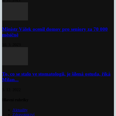
Ministr Válek ocenil domov pro seniory za 70 000
měsíčně
10. 3. 2023
To, co se stalo ve stomatologii, je šílená ostuda, říká
Milan...
5. 12. 2022
Hlavní rubriky
Aktuality
Zdravotnictví