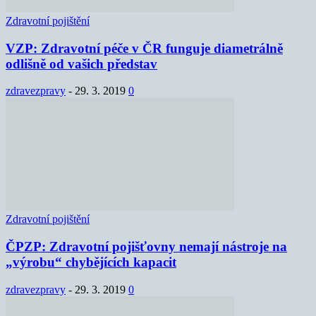
Zdravotní pojištění
VZP: Zdravotní péče v ČR funguje diametrálně
odlišně od vašich představ
zdravezpravy
-
29. 3. 2019
0
Zdravotní pojištění
ČPZP: Zdravotní pojišťovny nemají nástroje na
„výrobu“ chybějících kapacit
zdravezpravy
-
29. 3. 2019
0