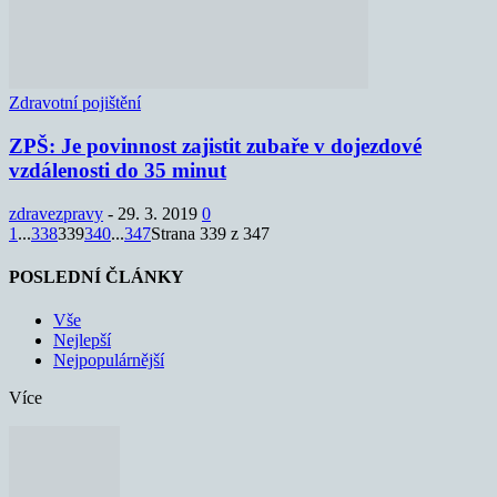
Zdravotní pojištění
ZPŠ: Je povinnost zajistit zubaře v dojezdové
vzdálenosti do 35 minut
zdravezpravy
-
29. 3. 2019
0
1
...
338
339
340
...
347
Strana 339 z 347
POSLEDNÍ ČLÁNKY
Vše
Nejlepší
Nejpopulárnější
Více