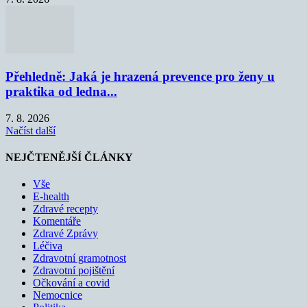
Přehledně: Jaká je hrazená prevence pro ženy u
praktika od ledna...
7. 8. 2026
Načíst další
NEJČTENĚJŠÍ ČLÁNKY
Vše
E-health
Zdravé recepty
Komentáře
Zdravé Zprávy
Léčiva
Zdravotní gramotnost
Zdravotní pojištění
Očkování a covid
Nemocnice