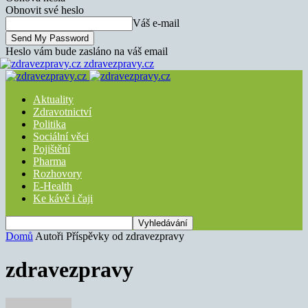
Obnovit své heslo
Váš e-mail
Heslo vám bude zasláno na váš email
zdravezpravy.cz
Aktuality
Zdravotnictví
Politika
Sociální věci
Pojištění
Pharma
Rozhovory
E-Health
Ke kávě i čaji
Domů
Autoři
Příspěvky od zdravezpravy
zdravezpravy