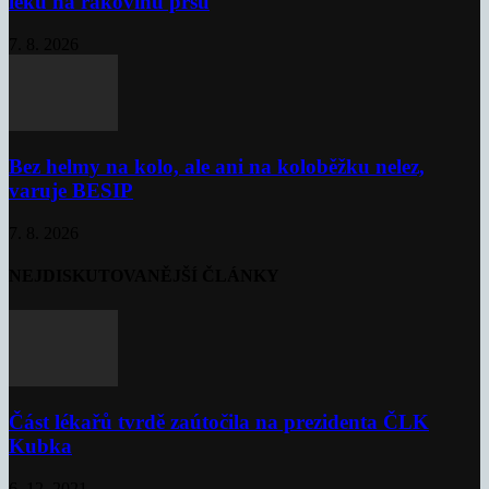
léku na rakovinu prsu
7. 8. 2026
Bez helmy na kolo, ale ani na koloběžku nelez,
varuje BESIP
7. 8. 2026
NEJDISKUTOVANĚJŠÍ ČLÁNKY
Část lékařů tvrdě zaútočila na prezidenta ČLK
Kubka
6. 12. 2021