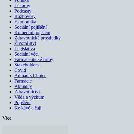
Politika
Lékárny
Podcasty
Rozhovory
Ekonomika
Sociální pojištění
Komerční pojištění
Zdravotnické prostředky
Životní styl
Legislativa
Sociální věci
Farmaceutické firmy
Stakeholders
Covid
Adman´s Choice
Farmacie
Aktuality
Zdravotnictví
Věda a výzkum
Pojištění
Ke kávě a čaji
Více