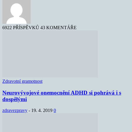
6922 PŘÍSPĚVKŮ
43 KOMENTÁŘE
Zdravotní gramotnost
Neurovývojové onemocnění ADHD si pohrává i s
dospělými
zdravezpravy
-
19. 4. 2019
0