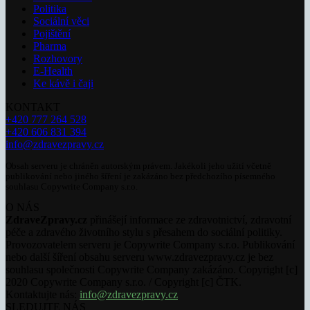
Politika
Sociální věci
Pojištění
Pharma
Rozhovory
E-Health
Ke kávě i čaji
KONTAKT
+420 777 264 528
+420 606 831 394
info@zdravezpravy.cz
Obsah serveru je chráněn autorským právem. Jakékoli jeho užití včetně
publikování nebo jiného šíření je zakázáno bez předchozího písemného
souhlasu Copywrite Company s.r.o.
O NÁS
ZdraveZpravy.cz
přinášejí informace ze zdravotnictví, zdravotní
péče a zdravého životního stylu s přesahem do sociální politiky.
Provozovatelem serveru je Copywrite Company s.r.o. Publikování
nebo další šíření obsahu serveru www.zdravezpravy.cz je bez
souhlasu společnosti Copywrite Company zakázáno. Copyright [c]
2020 Copywrite Company s.r.o. / Copyright [c] ČTK.
Kontaktujte nás:
info@zdravezpravy.cz
SLEDUJTE NÁS