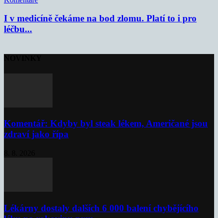
I v medicíně čekáme na bod zlomu. Platí to i pro
léčbu...
NOVINKY
Komentář: Kdyby byl steak lékem, Američané jsou
zdraví jako řípa
8. 8. 2026
Lékárny dostaly dalších 6 000 balení chybějícího