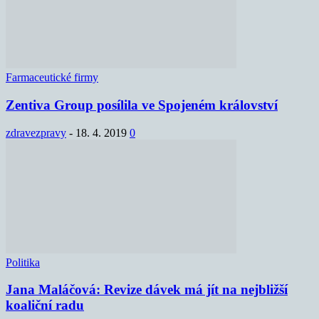
Farmaceutické firmy
Zentiva Group posílila ve Spojeném království
zdravezpravy
-
18. 4. 2019
0
Politika
Jana Maláčová: Revize dávek má jít na nejbližší
koaliční radu