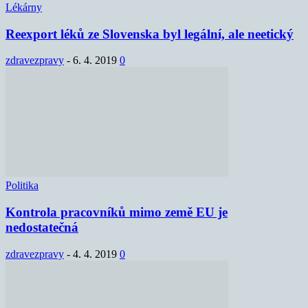
Lékárny
Reexport léků ze Slovenska byl legální, ale neetický
zdravezpravy
-
6. 4. 2019
0
Politika
Kontrola pracovníků mimo země EU je
nedostatečná
zdravezpravy
-
4. 4. 2019
0