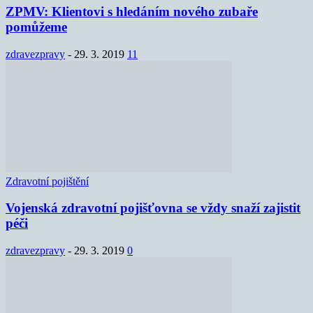
ZPMV: Klientovi s hledáním nového zubaře
pomůžeme
zdravezpravy
-
29. 3. 2019
11
Zdravotní pojištění
Vojenská zdravotní pojišťovna se vždy snaží zajistit
péči
zdravezpravy
-
29. 3. 2019
0