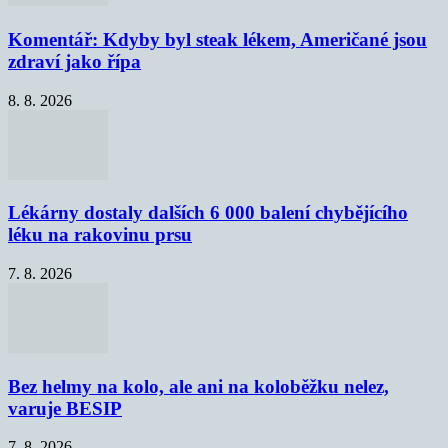
Komentář: Kdyby byl steak lékem, Američané jsou
zdraví jako řípa
8. 8. 2026
Lékárny dostaly dalších 6 000 balení chybějícího
léku na rakovinu prsu
7. 8. 2026
Bez helmy na kolo, ale ani na koloběžku nelez,
varuje BESIP
7. 8. 2026