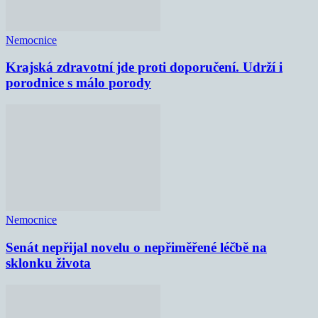
Nemocnice
Krajská zdravotní jde proti doporučení. Udrží i
porodnice s málo porody
Nemocnice
Senát nepřijal novelu o nepřiměřené léčbě na
sklonku života