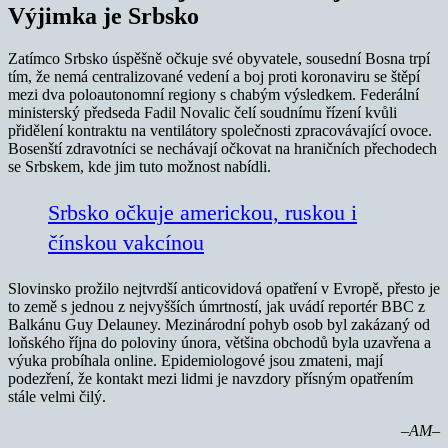
Výjimka je Srbsko
Zatímco Srbsko úspěšně očkuje své obyvatele, sousední Bosna trpí
tím, že nemá centralizované vedení a boj proti koronaviru se štěpí
mezi dva poloautonomní regiony s chabým výsledkem. Federální
ministerský předseda Fadil Novalic čelí soudnímu řízení kvůli
přidělení kontraktu na ventilátory společnosti zpracovávající ovoce.
Bosenští zdravotníci se nechávají očkovat na hraničních přechodech
se Srbskem, kde jim tuto možnost nabídli.
Srbsko očkuje americkou, ruskou i
čínskou vakcínou
Slovinsko prožilo nejtvrdší anticovidová opatření v Evropě, přesto je
to země s jednou z nejvyšších úmrtností, jak uvádí reportér BBC z
Balkánu Guy Delauney. Mezinárodní pohyb osob byl zakázaný od
loňského října do poloviny února, většina obchodů byla uzavřena a
výuka probíhala online. Epidemiologové jsou zmateni, mají
podezření, že kontakt mezi lidmi je navzdory přísným opatřením
stále velmi čilý.
–AM–