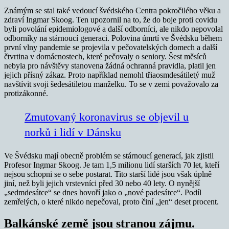
Známým se stal také vedoucí švédského Centra pokročilého věku a
zdraví Ingmar Skoog. Ten upozornil na to, že do boje proti covidu
byli povolání epidemiologové a další odborníci, ale nikdo nepovolal
odborníky na stárnoucí generaci. Polovina úmrtí ve Švédsku během
první vlny pandemie se projevila v pečovatelských domech a další
čtvrtina v domácnostech, které pečovaly o seniory. Šest měsíců
nebyla pro návštěvy stanovena žádná ochranná pravidla, platil jen
jejich přísný zákaz. Proto například nemohl třiaosmdesátiletý muž
navštívit svoji šedesátiletou manželku. To se v zemi považovalo za
protizákonné.
Zmutovaný koronavirus se objevil u
norků i lidí v Dánsku
Ve Švédsku mají obecně problém se stárnoucí generací, jak zjistil
Profesor Ingmar Skoog. Je tam 1,5 milionu lidí starších 70 let, kteří
nejsou schopni se o sebe postarat. Tito starší lidé jsou však úplně
jiní, než byli jejich vrstevníci před 30 nebo 40 lety. O nynější
„sedmdesátce“ se dnes hovoří jako o „nové padesátce“. Podíl
zemřelých, o které nikdo nepečoval, proto činí „jen“ deset procent.
Balkánské země jsou stranou zájmu.