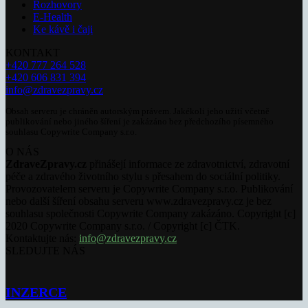
Rozhovory
E-Health
Ke kávě i čaji
KONTAKT
+420 777 264 528
+420 606 831 394
info@zdravezpravy.cz
Obsah serveru je chráněn autorským právem. Jakékoli jeho užití včetně
publikování nebo jiného šíření je zakázáno bez předchozího písemného
souhlasu Copywrite Company s.r.o.
O NÁS
ZdraveZpravy.cz
přinášejí informace ze zdravotnictví, zdravotní
péče a zdravého životního stylu s přesahem do sociální politiky.
Provozovatelem serveru je Copywrite Company s.r.o. Publikování
nebo další šíření obsahu serveru www.zdravezpravy.cz je bez
souhlasu společnosti Copywrite Company zakázáno. Copyright [c]
2020 Copywrite Company s.r.o. / Copyright [c] ČTK.
Kontaktujte nás:
info@zdravezpravy.cz
SLEDUJTE NÁS
INZERCE