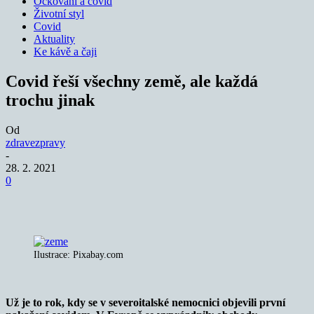
Očkování a covid
Životní styl
Covid
Aktuality
Ke kávě a čaji
Covid řeší všechny země, ale každá
trochu jinak
Od
zdravezpravy
-
28. 2. 2021
0
Ilustrace: Pixabay.com
Už je to rok, kdy se v severoitalské nemocnici objevili první