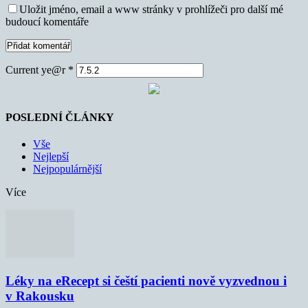
Uložit jméno, email a www stránky v prohlížeči pro další mé
budoucí komentáře
Current ye@r
*
POSLEDNÍ ČLÁNKY
Vše
Nejlepší
Nejpopulárnější
Více
Léky na eRecept si čeští pacienti nově vyzvednou i
v Rakousku