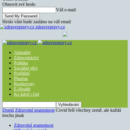
Obnovit své heslo
Váš e-mail
Heslo vám bude zasláno na váš email
zdravezpravy.cz
Aktuality
Zdravotnictví
Politika
Sociální věci
Pojištění
Pharma
Rozhovory
E-Health
Ke kávě i čaji
Domů
Zdravotní gramotnost
Covid řeší všechny země, ale každá
trochu jinak
Zdravotní gramotnost