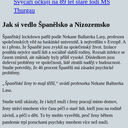
Švýcaři očkují na 89 let staré lodi MS
Thurgau
Jak si vedlo Španělsko a Nizozemsko
Španělský lockdown patřil podle Nekane Balluerka Lasy, profesora
společenských věd na baskitské univerzitě, k nejtvrdším v Evropě. A
to i přesto, že Španělé jsou zvyklí na společenský život. Izolace
postihla nejvíce starší lidi a sociálně slabší rodiny. Rozsah infekce se
časem zmírnil, ale náklady byly příliš vysoké. Důsledkem jsou
duševní problémy ve společnosti, lidé ztratili naději v budoucnost.
Studie potvrdily, že 46 procent Španělů má zásadní psychické
problémy.
„Španělské ženy to mají těžší,“
uvádí profesorka Nekane Balluerka
Lasa.
Studie totiž ukázaly, že i když muži i ženy pracují mimo domov,
ženy stráví mnohem více času péčí o staré lidi, kteří jsou na rodině
závislí, a péčí o děti. To by mohlo vysvětlit, proč ženy během
pandemie trpí poruchami psychiky mnohem více než muži.