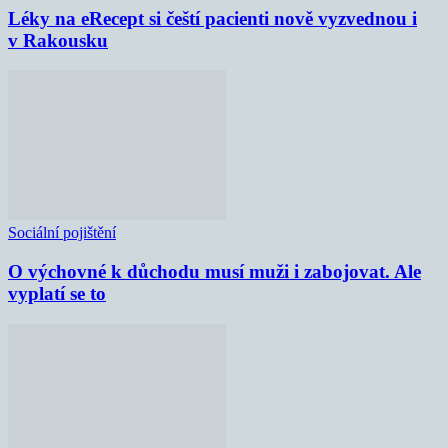
Léky na eRecept si čeští pacienti nově vyzvednou i
v Rakousku
Sociální pojištění
O výchovné k důchodu musí muži i zabojovat. Ale
vyplatí se to