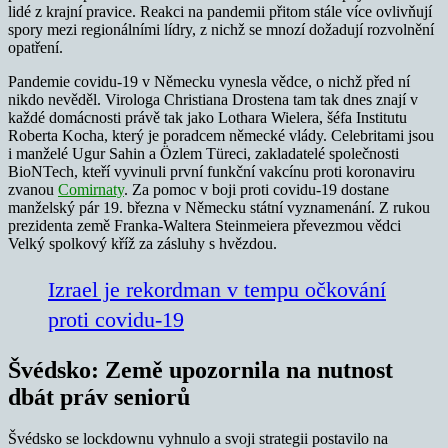
lidé z krajní pravice. Reakci na pandemii přitom stále více ovlivňují
spory mezi regionálními lídry, z nichž se mnozí dožadují rozvolnění
opatření.
Pandemie covidu-19 v Německu vynesla vědce, o nichž před ní
nikdo nevěděl. Virologa Christiana Drostena tam tak dnes znají v
každé domácnosti právě tak jako Lothara Wielera, šéfa Institutu
Roberta Kocha, který je poradcem německé vlády. Celebritami jsou
i manželé Ugur Sahin a Özlem Türeci, zakladatelé společnosti
BioNTech, kteří vyvinuli první funkční vakcínu proti koronaviru
zvanou
Comirnaty
. Za pomoc v boji proti covidu-19 dostane
manželský pár 19. března v Německu státní vyznamenání. Z rukou
prezidenta země Franka-Waltera Steinmeiera převezmou vědci
Velký spolkový kříž za zásluhy s hvězdou.
Izrael je rekordman v tempu očkování
proti covidu-19
Švédsko: Země upozornila na nutnost
dbát práv seniorů
Švédsko se lockdownu vyhnulo a svoji strategii postavilo na