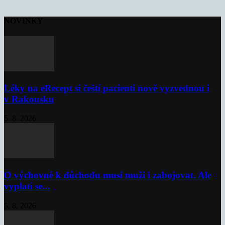
NOVINKY
Léky na eRecept si čeští pacienti nově vyzvednou i
v Rakousku
5. 8. 2026
O výchovné k důchodu musí muži i zabojovat. Ale
vyplatí se...
5. 8. 2026