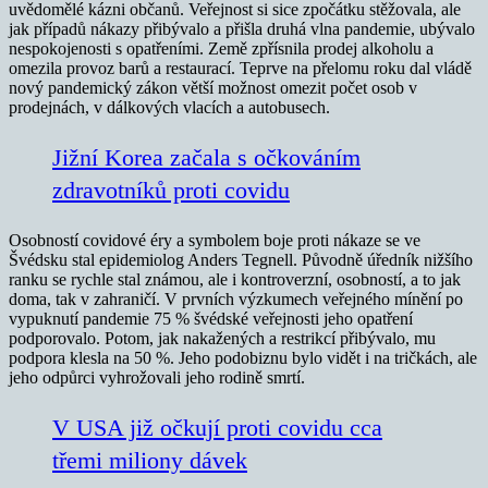
uvědomělé kázni občanů. Veřejnost si sice zpočátku stěžovala, ale
jak případů nákazy přibývalo a přišla druhá vlna pandemie, ubývalo
nespokojenosti s opatřeními. Země zpřísnila prodej alkoholu a
omezila provoz barů a restaurací. Teprve na přelomu roku dal vládě
nový pandemický zákon větší možnost omezit počet osob v
prodejnách, v dálkových vlacích a autobusech.
Jižní Korea začala s očkováním
zdravotníků proti covidu
Osobností covidové éry a symbolem boje proti nákaze se ve
Švédsku stal epidemiolog Anders Tegnell. Původně úředník nižšího
ranku se rychle stal známou, ale i kontroverzní, osobností, a to jak
doma, tak v zahraničí. V prvních výzkumech veřejného mínění po
vypuknutí pandemie 75 % švédské veřejnosti jeho opatření
podporovalo. Potom, jak nakažených a restrikcí přibývalo, mu
podpora klesla na 50 %. Jeho podobiznu bylo vidět i na tričkách, ale
jeho odpůrci vyhrožovali jeho rodině smrtí.
V USA již očkují proti covidu cca
třemi miliony dávek