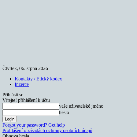
Čtvrtek, 06. srpna 2026
Kontakty / Etický kodex
Inzerce
Přihlásit se
Vítejte! přihlášení k účtu
vaše uživatelské jméno
heslo
Forgot your password? Get help
Prohlášení o zásadách ochrany osobních údajů
Obnova hesla