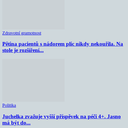
Zdravotní gramotnost
Pětina pacientů s nádorem plic nikdy nekouřila. Na
stole je rozšíření...
Politika
Juchelka zvažuje vyšší příspěvek na péči 4+. Jasno
má být do...