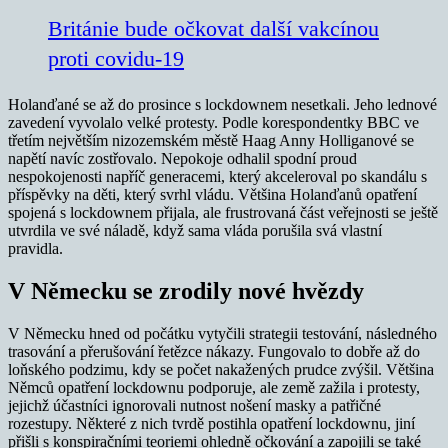
Británie bude očkovat další vakcínou
proti covidu-19
Holanďané se až do prosince s lockdownem nesetkali. Jeho lednové
zavedení vyvolalo velké protesty. Podle korespondentky BBC ve
třetím největším nizozemském městě Haag Anny Holliganové se
napětí navíc zostřovalo. Nepokoje odhalil spodní proud
nespokojenosti napříč generacemi, který akceleroval po skandálu s
příspěvky na děti, který svrhl vládu. Většina Holanďanů opatření
spojená s lockdownem přijala, ale frustrovaná část veřejnosti se ještě
utvrdila ve své náladě, když sama vláda porušila svá vlastní
pravidla.
V Německu se zrodily nové hvězdy
V Německu hned od počátku vytyčili strategii testování, následného
trasování a přerušování řetězce nákazy. Fungovalo to dobře až do
loňského podzimu, kdy se počet nakažených prudce zvýšil. Většina
Němců opatření lockdownu podporuje, ale země zažila i protesty,
jejichž účastníci ignorovali nutnost nošení masky a patřičné
rozestupy. Některé z nich tvrdě postihla opatření lockdownu, jiní
přišli s konspiračními teoriemi ohledně očkování a zapojili se také