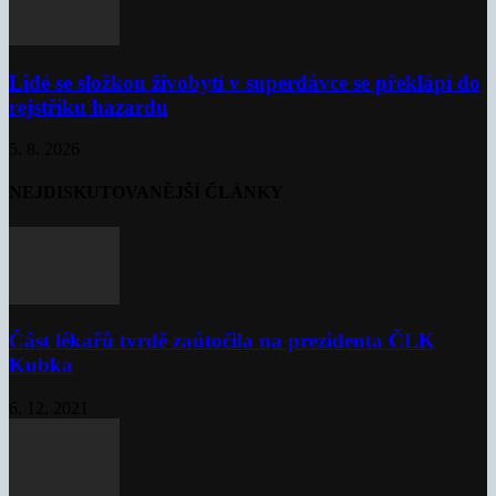
Lidé se složkou živobytí v superdávce se překlápí do
rejstříku hazardu
5. 8. 2026
NEJDISKUTOVANĚJŠÍ ČLÁNKY
Část lékařů tvrdě zaútočila na prezidenta ČLK
Kubka
6. 12. 2021