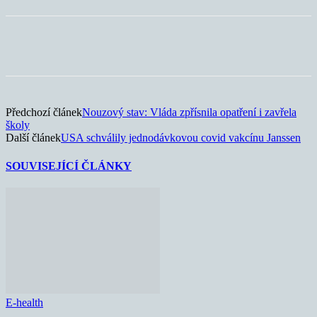
Předchozí článek
Nouzový stav: Vláda zpřísnila opatření i zavřela
školy
Další článek
USA schválily jednodávkovou covid vakcínu Janssen
SOUVISEJÍCÍ ČLÁNKY
E-health