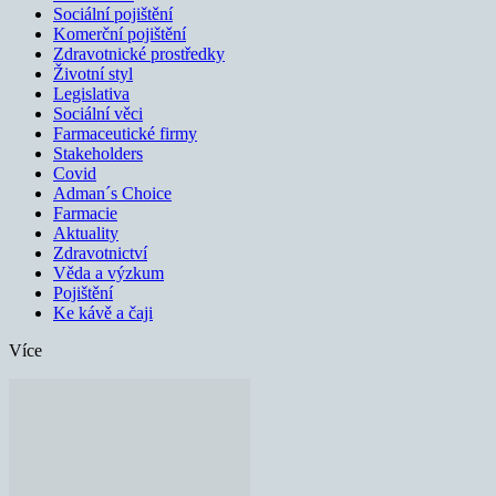
Sociální pojištění
Komerční pojištění
Zdravotnické prostředky
Životní styl
Legislativa
Sociální věci
Farmaceutické firmy
Stakeholders
Covid
Adman´s Choice
Farmacie
Aktuality
Zdravotnictví
Věda a výzkum
Pojištění
Ke kávě a čaji
Více