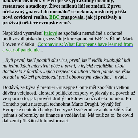
nakažení covidem. V Evropě se vyprázdnily obchody,
restaurace a stadiony. Život milionů lidí se změnil. Zprvu
očekávaný „návrat do normálu“ se nekoná, místo něj přišla
nová covidová realita.
BBC
zmapovala
,
jak ji prožívaly a
prožívají některé evropské země.
Například vystrašení
Italové
se zpočátku netradičně a ochotně
podřizovali příkazům, vysvětluje korespondent BBC v Římě, Mark
Lowen v článku
„
Coronavirus: What Europeans have learned from
a year of pandemic
„
.
„Byli první, kteří pocítili sílu viru, první, kteří viděli kolabující lidi
na jednotkách intenzivní péče a první, v jejichž nejbližším okolí
docházelo k úmrtím. Jejich respekt s druhou vlnou pandemie však
ochabl a někteří protestovali proti obnoveným zákazům,“
uvádí.
Dodává, že bývalý premiér Giuseppe Conte měl zpočátku velkou
důvěru veřejnosti, ale staré politické rozpory vyplavaly na povrch už
ve sporu o to, jak provést druhý lockdown a oživit ekonomiku. Po
Conteho pádu nastoupil technokrat Mario Draghi, bývalý šéf
Evropské centrální banky. Ten využil své erudice a okamžitě začal
jednat s odborníky na finance a vzdělávání. Má totiž za to, že covid
dal zemi příležitost k transformaci.