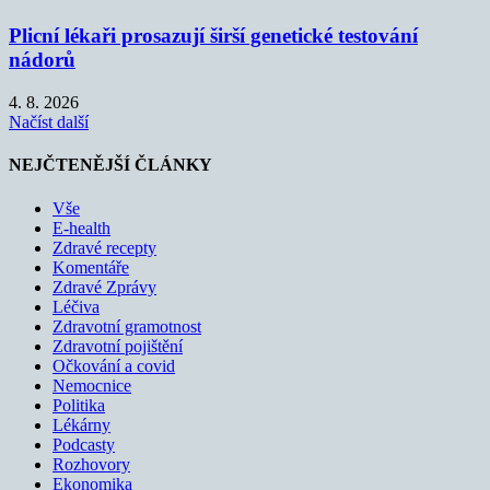
Plicní lékaři prosazují širší genetické testování
nádorů
4. 8. 2026
Načíst další
NEJČTENĚJŠÍ ČLÁNKY
Vše
E-health
Zdravé recepty
Komentáře
Zdravé Zprávy
Léčiva
Zdravotní gramotnost
Zdravotní pojištění
Očkování a covid
Nemocnice
Politika
Lékárny
Podcasty
Rozhovory
Ekonomika