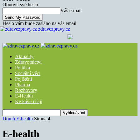
Obnovit své heslo
Váš e-mail
Heslo vám bude zasláno na váš email
zdravezpravy.cz
Aktuality
Zdravotnictví
Politika
Sociální věci
Pojištění
Pharma
Rozhovory
E-Health
Ke kávě i čaji
Domů
E-health
Strana 4
E-health