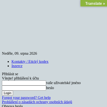
Translate »
Neděle, 09. srpna 2026
Kontakty / Etický kodex
Inzerce
Přihlásit se
Vítejte! přihlášení k účtu
vaše uživatelské jméno
heslo
Forgot your password? Get help
Prohlášení o zásadách ochrany osobních údajů
Obnova hesla