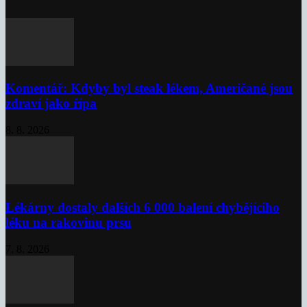
Komentář: Kdyby byl steak lékem, Američané jsou
zdraví jako řípa
8. 8. 2026
Lékárny dostaly dalších 6 000 balení chybějícího
léku na rakovinu prsu
7. 8. 2026