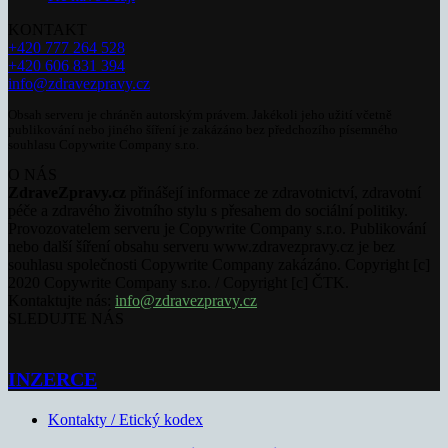
KONTAKT
+420 777 264 528
+420 606 831 394
info@zdravezpravy.cz
Obsah serveru je chráněn autorským právem. Jakékoli jeho užití včetně
publikování nebo jiného šíření je zakázáno bez předchozího písemného
souhlasu Copywrite Company s.r.o.
O NÁS
ZdraveZpravy.cz
přinášejí informace ze zdravotnictví, zdravotní
péče a zdravého životního stylu s přesahem do sociální politiky.
Provozovatelem serveru je Copywrite Company s.r.o. Publikování
nebo další šíření obsahu serveru www.zdravezpravy.cz je bez
souhlasu společnosti Copywrite Company zakázáno. Copyright [c]
2020 Copywrite Company s.r.o. / Copyright [c] ČTK.
Kontaktujte nás:
info@zdravezpravy.cz
SLEDUJTE NÁS
INZERCE
Kontakty / Etický kodex