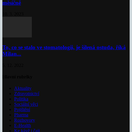
měsíčně
10. 3. 2023
To, co se stalo ve stomatologii, je šílená ostuda, říká
Milan...
5. 12. 2022
Hlavní rubriky
Aktuality
Zdravotnictví
Politika
Sociální věci
Pojištění
Pharma
Rozhovory
E-Health
Ke kávě i čaji