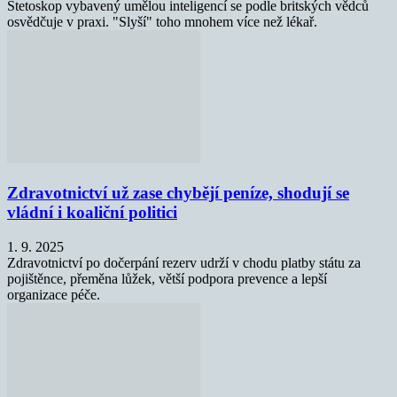
Stetoskop vybavený umělou inteligencí se podle britských vědců
osvědčuje v praxi. "Slyší" toho mnohem více než lékař.
Zdravotnictví už zase chybějí peníze, shodují se
vládní i koaliční politici
1. 9. 2025
Zdravotnictví po dočerpání rezerv udrží v chodu platby státu za
pojištěnce, přeměna lůžek, větší podpora prevence a lepší
organizace péče.