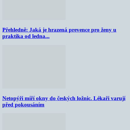
Přehledně: Jaká je hrazená prevence pro ženy u
praktika od ledna...
Netopýři míří okny do českých ložnic. Lékaři varují
před pokousáním